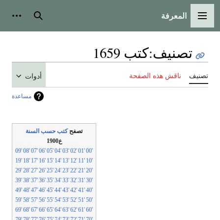
المعرفة
لقائمة الرئيسية
بحث
أدوات شخص
تصنيف
:
كتب 1659
نيف
ناقش هذه الصفحة
أدوات
مساعدة
تصفح
كتب حسب السنة
ع1900
'09
'08
'07
'06
'05
'04
'03
'02
'01
'00
'19
'18
'17
'16
'15
'14
'13
'12
'11
'10
'29
'28
'27
'26
'25
'24
'23
'22
'21
'20
'39
'38
'37
'36
'35
'34
'33
'32
'31
'30
'49
'48
'47
'46
'45
'44
'43
'42
'41
'40
'59
'58
'57
'56
'55
'54
'53
'52
'51
'50
'69
'68
'67
'66
'65
'64
'63
'62
'61
'60
'79
'78
'77
'76
'75
'74
'73
'72
'71
'70