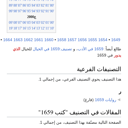
'89
'88
'87
'86
'85
'84
'83
'82
'81
'80
'99
'98
'97
'96
'95
'94
'93
'92
'91
'90
ع2000
'09
'08
'07
'06
'05
'04
'03
'02
'01
'00
'19
'18
'17
'16
'15
'14
'13
'12
'11
'10
1669
•
1664
1663
1662
1661
1660
•
1658
1657
1656
1655
1654
•
16
ع أيضاً:
1659 في الأدب
، و
تصنيف:1659 في الخيال
للخيال
الذي
ر
في 1659
تصنيفات الفرعية
 التصنيف يحوي التصنيف الفرعي، من إجمالي 1.
روايات 1659
‏
(فارغ)
مقالات في التصنيف "كتب 1659"
فحة التالية مصنّفة بهذا التصنيف، من إجمالي 1.