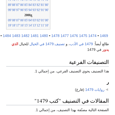
'89
'88
'87
'86
'85
'84
'83
'82
'81
'80
'99
'98
'97
'96
'95
'94
'93
'92
'91
'90
ع2000
'09
'08
'07
'06
'05
'04
'03
'02
'01
'00
'19
'18
'17
'16
'15
'14
'13
'12
'11
'10
1489
•
1484
1483
1482
1481
1480
•
1478
1477
1476
1475
1474
•
14
ع أيضاً:
1479 في الأدب
، و
تصنيف:1479 في الخيال
للخيال
الذي
ر
في 1479
تصنيفات الفرعية
 التصنيف يحوي التصنيف الفرعي، من إجمالي 1.
روايات 1479
‏
(فارغ)
مقالات في التصنيف "كتب 1479"
فحة التالية مصنّفة بهذا التصنيف، من إجمالي 1.