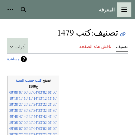
المعرفة
لقائمة الرئيسية
بحث
أدوات شخص
تصنيف
:
كتب 1479
نيف
ناقش هذه الصفحة
أدوات
مساعدة
تصفح
كتب حسب السنة
ع1900
'09
'08
'07
'06
'05
'04
'03
'02
'01
'00
'19
'18
'17
'16
'15
'14
'13
'12
'11
'10
'29
'28
'27
'26
'25
'24
'23
'22
'21
'20
'39
'38
'37
'36
'35
'34
'33
'32
'31
'30
'49
'48
'47
'46
'45
'44
'43
'42
'41
'40
'59
'58
'57
'56
'55
'54
'53
'52
'51
'50
'69
'68
'67
'66
'65
'64
'63
'62
'61
'60
'79
'78
'77
'76
'75
'74
'73
'72
'71
'70