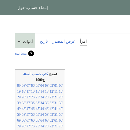
إنشاء حساب
دخول
اقرأ
عرض المصدر
تاريخ
أدوات
مساعدة
تصفح
كتب حسب السنة
ع1900
'09
'08
'07
'06
'05
'04
'03
'02
'01
'00
'19
'18
'17
'16
'15
'14
'13
'12
'11
'10
'29
'28
'27
'26
'25
'24
'23
'22
'21
'20
'39
'38
'37
'36
'35
'34
'33
'32
'31
'30
'49
'48
'47
'46
'45
'44
'43
'42
'41
'40
'59
'58
'57
'56
'55
'54
'53
'52
'51
'50
'69
'68
'67
'66
'65
'64
'63
'62
'61
'60
'79
'78
'77
'76
'75
'74
'73
'72
'71
'70