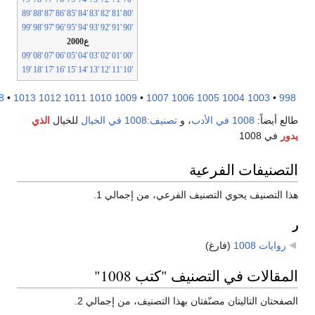
'89
'88
'87
'86
'85
'84
'83
'82
'81
'80
'99
'98
'97
'96
'95
'94
'93
'92
'91
'90
ع2000
'09
'08
'07
'06
'05
'04
'03
'02
'01
'00
'19
'18
'17
'16
'15
'14
'13
'12
'11
'10
1018
•
1013
1012
1011
1010
1009
•
1007
1006
1005
1004
1003
•
99
الع أيضاً:
1008 في الأدب
، و
تصنيف:1008 في الخيال
للخيال
الذي
دور
في 1008
لتصنيفات الفرعية
ذا التصنيف يحوي التصنيف الفرعي، من إجمالي 1.
روايات 1008
‏
(فارغ)
لمقالات في التصنيف "كتب 1008"
لصفحتان التاليتان مصنّفتان بهذا التصنيف، من إجمالي 2.