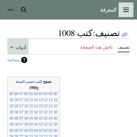
المعرفة
القائمة الرئيسية
بحث
أدوات شخ
تصنيف
:
كتب 1008
صنيف
ناقش هذه الصفحة
أدوات
مساعدة
تصفح
كتب حسب السنة
ع1900
'09
'08
'07
'06
'05
'04
'03
'02
'01
'00
'19
'18
'17
'16
'15
'14
'13
'12
'11
'10
'29
'28
'27
'26
'25
'24
'23
'22
'21
'20
'39
'38
'37
'36
'35
'34
'33
'32
'31
'30
'49
'48
'47
'46
'45
'44
'43
'42
'41
'40
'59
'58
'57
'56
'55
'54
'53
'52
'51
'50
'69
'68
'67
'66
'65
'64
'63
'62
'61
'60
'79
'78
'77
'76
'75
'74
'73
'72
'71
'70