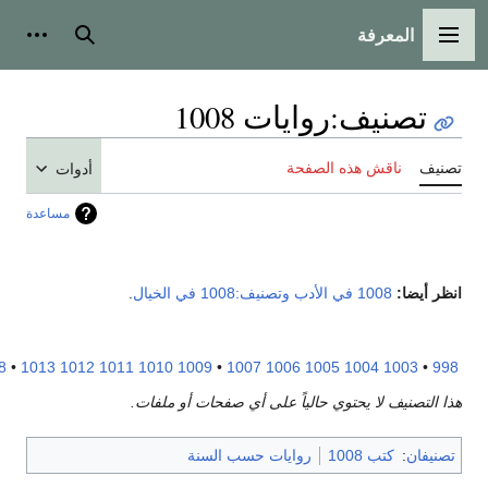
المعرفة
القائمة الرئيسية
بحث
أدوات شخ
تصنيف
:
روايات 1008
صنيف
ناقش هذه الصفحة
أدوات
مساعدة
نظر أيضا:
1008 في الأدب
وتصنيف:1008 في الخيال
.
1018
•
1013
1012
1011
1010
1009
•
1007
1006
1005
1004
1003
•
99
ذا التصنيف لا يحتوي حالياً على أي صفحات أو ملفات.
تصنيفان
:
كتب 1008
روايات حسب السنة