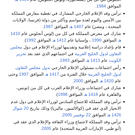
الموافق
1984
.
ترأس وفد الإعلام الخارجي المشارك في تغطية معارض المملكة
بين الأمس واليوم لعدة مواسم وبأكثر من دولة (فرنسا، الولايات
المتحدة ، ومصر) عام
1407 هـ
الموافق
1987
.
شارك في معرض المملكة في كل من (لوس أنجلوس عام
1410
هـ
الموافق
1990
، وإسبانيا عام
1412 هـ
الموافق
1992
).
قام بإعداد دراسة إعلامية وتقديمها لوزراء الإعلام في دول
مجلس
التعاون لدول الخليج العربية
في اجتماعهم الذي عقد بعد
تحرير
الكويت
عام
1413 هـ
الموافق
1993
.
رأس اجتماعات مسئولي الإعلام الخارجي
بدول مجلس التعاون
لدول الخليج العربية
خلال الفترة من
1417 هـ
الموافق
1997
وحتى
عام
1420 هـ
الموافق
2000
.
شارك في اجتماعات وزراء الإعلام العرب في كل من (تونس،
والقاهرة عام
1418 هـ
الموافق
1998
).
ترأس وفد المملكة للاجتماع السادس لوزراء الإعلام في دول عدم
الانحياز الذي عقد في (كوالالمبور، ماليزيا) وذلك بتاريخ
20 شوال
1426 هـ
الموافق
22 نوفمبر
2005
.
ترأس وفد المملكة لاجتماع وزراء الثقافة والإعلام الذي عقد في
(أبو ظبي، الإمارات العربية المتحدة) عام
2005
.