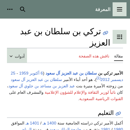
المعرفة
القائمة الرئيسية
بحث
أدوات شخ
تركي بن سلطان بن عبد
تبديل عرض جدول المحتويات
العزيز
قالة
ناقش هذه الصفحة
أدوات
لأمير تركي بن
سلطان بن عبد العزيز آل سعود
(
6 أكتوبر
1959
-
25
[1]
يسمبر
2012
)، هو أحد أبناء الأمير
سلطان بن عبد العزيز آل سعود
ن زوجته الأميرة منيرة بنت
عبد العزيز بن مساعد بن جلوي آل سعود
،
ان
نائباً لوزير الثقافة والإعلام للشؤون الإعلامية
والمشرف العام على
لقنوات الرياضية السعودية
.
التعليم
كمل الأمير تركي دراسته الجامعية سنة
1400 هـ
/
1401 هـ
الموافق
198
/
1981
وتخرج من
جامعة الملك سعود
في مدينة
الرياض