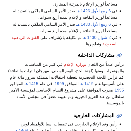
مساعداً لوزير الإعلام بالمرتبة الممتازة.
في
6 ربيع الأول
1426 هـ
صدر الأمر السامي الملكي بالتمديد له
مساعداً لوزير الثقافة والإعلام لمدة أربع سنوات.
في
6 ربيع الأول
1430 هـ
صدر الأمر السامي الملكي بالتمديد له
مساعداً لوزير الثقافة والإعلام لمدة أربع سنوات.
في
2 شوال
1430 هـ
تم تكليفه بالإشراف على
القنوات الرياضية
السعودية
وتطويرها.
مشاركات الداخلية
رأس عدداً من اللجان
بوزارة الإعلام
في كثير من المناسبات
المؤتمرات ومنها (لجنة الحج، اليوم الوطني، مهرجان التراث والثقافة)
ما ترأس اللجنة التحضيرية لتغطية احتفالات المملكة بمرور مائة عام
لى تأسيسها عام
1419 هـ
الموافق
1999
. في عام
1415 هـ
الموافق
199
صدرت الموافقة على مشروع النظام الأساسي لمؤسسة الأمير
لطان بن عبد العزيز الخيرية وتم تعيينه عضواً في مجلس الأمناء
المؤسسة.
المشاركات الخارجية
رأس وفد الإعلام الخارجي في تصفيات آسيا للأولمبياد لوس
أنجلوس في كل من (سنغافورة، ولوس أنجلوس) عام
1404 هـ