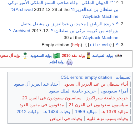
أ
ب
^
الديوان الملكي : وفاة صاحب السمو الملكي الأمير تركي
بن سلطان بن عبدالعزيز
2012-12-28 at the
Archived
Wayback Machine
^
جريدة الرياض | محمد بن عبدالعزيز بن مشعل يحتفل
بزواجه من كريمة تركي بن سلطان
2017-12-
Archived
30 at the
Wayback Machine
Empty citation (
help
)
:
}}
cite web
{{
^
بوابة السياسة
بوابة عقد 2010
بوابة السعودية
بوابة آل سعود
بوابة أعلام
تصنيفات
:
CS1 errors: empty citation
أبناء سلطان بن عبد العزيز آل سعود
أحفاد عبد العزيز آل سعود
أمراء سعوديون
خريجو جامعة الملك سعود
خريجو جامعة سيراكيوز
سياسيون سعوديون في القرن 20
سياسيون سعوديون في القرن 21
مدفونون في مقبرة العود
مواليد 1379 هـ
مواليد 1959
وفيات 1434 هـ
وفيات 2012
وفيات بسبب نوبة قلبية
وفيات في الرياض