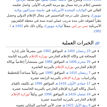
خصص إعلام بدرجة ممتاز مع مرتبة الشرف الأولى. واصل تعليمه
لعالي في
الولايات المتحدة الأمريكية
في
جامعة سيراكيوز
بولاية
يويورك
وحصل على درجة الماجستير في مجال الإعلام الدولي وحصل
ظراً لتفوقه على مدة تدريب عملي لمدة سنة في محطة التلفزيون
لأمريكية
سي بي إس
ممثلاً
لولاية نيويورك
وكان ذلك عام
1402 هـ
/
.
198
الخبرات العملية
في
23 رمضان
1402 هـ
الموافق
1982
عين مشرفاً على إدارة
الصحافة في وكالة الإعلام الخارجي
بوزارة الإعلام
بالمرتبة الثامنة.
في
25 محرم
1406 هـ
الموافق
1986
عين مستشاراً إعلامياً بوكالة
الإعلام الخارجي
بوزارة الإعلام
بالمرتبة العاشرة.
في
7 رمضان
1410 هـ
الموافق
1990
عين وكيلاً مساعداً للتخطيط
والدراسات
بوزارة الإعلام
بالمرتبة الرابعة عشرة.
في
17 جمادى الأولى
1416 هـ
الموافق
1996
تم تكليفه بالقيام
بأعمال وكالة الوزارة للإعلام الخارجي بالمرتبة الخامسة عشرة.
في
24 شعبان
1416 هـ
الموافق
1996
عين وكيلاً
لوزارة الإعلام
للإعلام الخارجي بالمرتبة الخامسة عشرة.
في
6 ربيع الأول
1422 هـ
صدر الأمر السامي الملكي بتعيينه