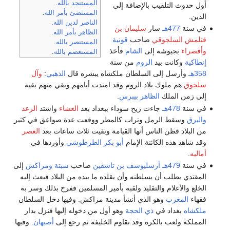
المستنجد بالله
.
أول حدوث التلقيب بالإضافة إلى
المستضئ بأمر الله
.
الدين.
الناصر لدين الله
.
في سنة
477هـ
سار
سليمان بن
الظاهر بأمر الله
.
قتلمش السلجوقي
صاحب
قونية
المستنصر بالله
.
وأقصراء
بجيوشه إلى
الشام
فأخذ
المستعصم بالله
.
إنطاكية
وكانت بيد
الروم
من سنة
358هـ
وأرسل إلى السلطان ملكشاه يبشره قال
الذهبي
:
وآل
سلجوق
هم ملوك بلاد الروم وقد امتدت أيامهم وبقي منهم بقية
إلى زمن الملك
الظاهر بيبرس
.
في سنة
478هـ
جاءت ريح سوداء ببغداد بعد
العشاء
واشتد
الرعد
والبرق
وسقط الرمل وتراب كالمطر ووقعت عدة صواعق في كثير
من البلاد فظن الناس أنها القيامة وبقيت ثلاث ساعات بعد
العصر
وقد شاهد هذه الكائنة الإمام
أبو بكر الطرطوشي
وأوردها في
أماليه
.
في سنة
479هـ
أرسليوسف بن تاشفين
صاحب
سبتة
ومراكش
إلى
المقتدي يطلب أن يسلطنه وأن يقلده ما بيده من البلاد فبعث إليه
الخلع والأعلام والتقليد ولقبه بأمير المسلمين ففرح بذلك وسر به
فقهاء
المغرب
وهو الذي أنشأ مدينة مراكش. وفيها دخل السلطان
ملكشاه
بغداد في
ذي الحجة
وهو أول من دخوله إليها فنزل بدار
المملكة ولعب بالكرة وقد تقاوم الخليفة ثم رجع إلى
أصبهان
. وفيها