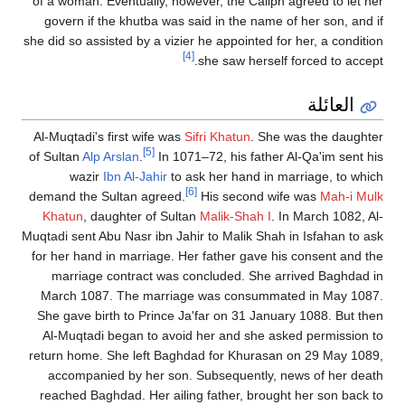
of a woman. Eventually, however, the Caliph agreed to let her
govern if the khutba was said in the name of her son, and if
she did so assisted by a vizier he appointed for her, a condition
[4]
she saw herself forced to accept.
العائلة
Al-Muqtadi's first wife was
Sifri Khatun
. She was the daughter
[5]
of Sultan
Alp Arslan
.
In 1071–72, his father Al-Qa'im sent his
wazir
Ibn Al-Jahir
to ask her hand in marriage, to which
[6]
demand the Sultan agreed.
His second wife was
Mah-i Mulk
Khatun
, daughter of Sultan
Malik-Shah I
. In March 1082, Al-
Muqtadi sent Abu Nasr ibn Jahir to Malik Shah in Isfahan to ask
for her hand in marriage. Her father gave his consent and the
marriage contract was concluded. She arrived Baghdad in
March 1087. The marriage was consummated in May 1087.
She gave birth to Prince Ja'far on 31 January 1088. But then
Al-Muqtadi began to avoid her and she asked permission to
return home. She left Baghdad for Khurasan on 29 May 1089,
accompanied by her son. Subsequently, news of her death
reached Baghdad. Her ailing father, brought her son back to