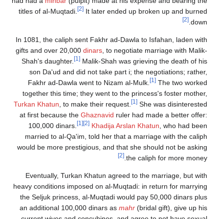
had had a
minbar
(pulpit) made at his expense and bearing the
[2]
titles of al-Muqtadi.
It later ended up broken up and burned
[2]
down.
In 1081, the caliph sent Fakhr ad-Dawla to Isfahan, laden with
gifts and over 20,000
dinars
, to negotiate marriage with Malik-
[1]
Shah's daughter.
Malik-Shah was grieving the death of his
son Da'ud and did not take part i; the negotiations; rather,
[1]
Fakhr ad-Dawla went to Nizam al-Mulk.
The two worked
together this time; they went to the princess's foster mother,
[1]
Turkan Khatun
, to make their request.
She was disinterested
at first because the
Ghaznavid
ruler had made a better offer:
[1]
[2]
100,000 dinars.
Khadija Arslan Khatun
, who had been
married to al-Qa'im, told her that a marriage with the caliph
would be more prestigious, and that she should not be asking
[2]
the caliph for more money.
Eventually, Turkan Khatun agreed to the marriage, but with
heavy conditions imposed on al-Muqtadi: in return for marrying
the Seljuk princess, al-Muqtadi would pay 50,000 dinars plus
an additional 100,000 dinars as
mahr
(bridal gift), give up his
current wives and concubines, and agree to not have sexual