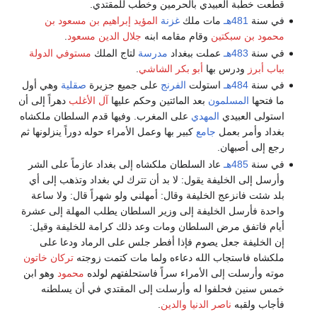
قطعت خطبة العبيدي بالحرمين وخطب للمقتدي.
في سنة
481هـ
مات ملك
غزنة
المؤيد إبراهيم بن مسعود بن
محمود بن سبكتين
وقام مقامه ابنه
جلال الدين مسعود
.
في سنة
483هـ
عملت ببغداد
مدرسة
لتاج الملك
مستوفي الدولة
بباب أبرز
ودرس بها
أبو بكر الشاشي
.
في سنة
484هـ
استولت
الفرنج
على جميع جزيرة
صقلية
وهي أول
ما فتحها
المسلمون
بعد المائتين وحكم عليها
آل الأغلب
دهراً إلى أن
استولى العبيدي
المهدي
على المغرب. وفيها قدم السلطان ملكشاه
بغداد وأمر بعمل
جامع
كبير بها وعمل الأمراء حوله دوراً ينزلونها ثم
رجع إلى أصبهان.
في سنة
485هـ
عاد السلطان ملكشاه إلى بغداد عازماً على الشر
وأرسل إلى الخليفة يقول: لا بد أن تترك لي بغداد وتذهب إلى أي
بلد شئت فانزعج الخليفة وقال: أمهلني ولو شهراً قال: ولا ساعة
واحدة فأرسل الخليفة إلى وزير السلطان يطلب المهلة إلى عشرة
أيام فاتفق مرض السلطان ومات وعد ذلك كرامة للخليفة وقيل:
إن الخليفة جعل يصوم فإذا أفطر جلس على الرماد ودعا على
ملكشاه فاستجاب الله دعاءه ولما مات كتمت زوجته
تركان خاتون
موته وأرسلت إلى الأمراء سراً فاستحلفتهم لولده
محمود
وهو ابن
خمس سنين فحلفوا له وأرسلت إلى المقتدي في أن يسلطنه
فأجاب ولقبه
ناصر الدنيا والدين
.