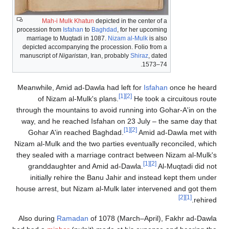
Mah-i Mulk Khatun
depicted in the center of a
procession from
Isfahan
to
Baghdad
, for her upcoming
marriage to Muqtadi in 1087.
Nizam al-Mulk
is also
depicted accompanying the procession. Folio from a
manuscript of
Nigaristan
, Iran, probably
Shiraz
, dated
1573–74.
Meanwhile, Amid ad-Dawla had left for
Isfahan
once he heard
[1]
[2]
of Nizam al-Mulk's plans.
He took a circuitous route
through the mountains to avoid running into Gohar-A'in on the
way, and he reached Isfahan on 23 July – the same day that
[1]
[2]
Gohar A'in reached Baghdad.
Amid ad-Dawla met with
Nizam al-Mulk and the two parties eventually reconciled, which
they sealed with a marriage contract between Nizam al-Mulk's
[1]
[2]
granddaughter and Amid ad-Dawla.
Al-Muqtadi did not
initially rehire the Banu Jahir and instead kept them under
house arrest, but Nizam al-Mulk later intervened and got them
[2]
[1]
rehired.
Also during
Ramadan
of 1078 (March–April), Fakhr ad-Dawla