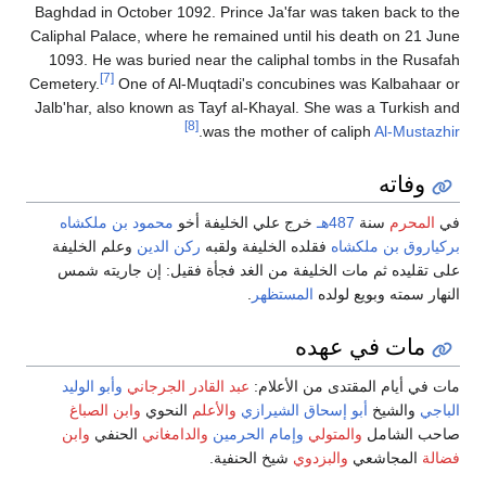
Baghdad in October 1092. Prince Ja'far was taken back to the
Caliphal Palace, where he remained until his death on 21 June
1093. He was buried near the caliphal tombs in the Rusafah
[7]
Cemetery.
One of Al-Muqtadi's concubines was Kalbahaar or
Jalb'har, also known as Tayf al-Khayal. She was a Turkish and
[8]
.
was the mother of caliph
Al-Mustazhir
وفاته
في
المحرم
سنة
487هـ
خرج علي الخليفة أخو
محمود بن ملكشاه
بركياروق بن ملكشاه
فقلده الخليفة ولقبه
ركن الدين
وعلم الخليفة
على تقليده ثم مات الخليفة من الغد فجأة فقيل: إن جاريته شمس
النهار سمته وبويع لولده
المستظهر
.
مات في عهده
مات في أيام المقتدى من الأعلام:
عبد القادر الجرجاني
وأبو الوليد
الباجي
والشيخ
أبو إسحاق الشيرازي
والأعلم
النحوي
وابن الصباغ
صاحب الشامل
والمتولي
وإمام الحرمين
والدامغاني
الحنفي
وابن
فضالة
المجاشعي
والبزدوي
شيخ الحنفية.