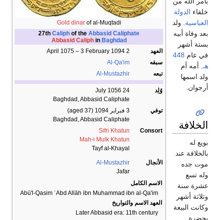
بأمر الله من
خلفاء
الدولة
العباسية
. ولد
Gold dinar
of al-Muqtadi
بعد وفاة أبيه
27th
Caliph
of the
Abbasid Caliphate
Abbasid Caliph
in
Baghdad
بستة أشهر
العهد
2 April 1075 – 3 February 1094
في عام
448
سبقه
Al-Qa'im
هـ
. أمه أم
تبعه
Al-Mustazhir
ولد اسمها
أرجوان.
وُلِد
24 July 1056
Baghdad, Abbasid Caliphate
توفي
3 فبراير 1094
(aged 37)
Baghdad, Abbasid Caliphate
الخلافة
Sifri Khatun
Consort
Mah-i Mulk Khatun
بويع له
Tayf al-Khayal
بالخلافة عند
الأنجال
Al-Mustazhir
موت جده
Jafar
وله تسع
الاسم الكامل
عشرة سنة
Abū'l-Qasim ʿAbd Allāh ibn Muhammad ibn al-Qa'im
وثلاثة أشهر
العهد الاسم والتواريخ
وكانت البيعة
Later Abbasid era: 11th century
بحضرة