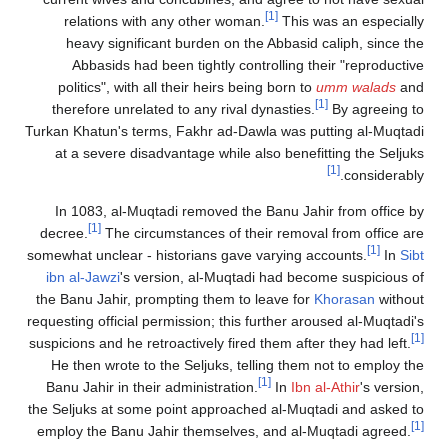
[1]
relations with any other woman.
This was an especially
heavy significant burden on the Abbasid caliph, since the
Abbasids had been tightly controlling their "reproductive
politics", with all their heirs being born to
umm walads
and
[1]
therefore unrelated to any rival dynasties.
By agreeing to
Turkan Khatun's terms, Fakhr ad-Dawla was putting al-Muqtadi
at a severe disadvantage while also benefitting the Seljuks
[1]
considerably.
In 1083, al-Muqtadi removed the Banu Jahir from office by
[1]
decree.
The circumstances of their removal from office are
[1]
somewhat unclear - historians gave varying accounts.
In
Sibt
ibn al-Jawzi
's version, al-Muqtadi had become suspicious of
the Banu Jahir, prompting them to leave for
Khorasan
without
requesting official permission; this further aroused al-Muqtadi's
[1]
suspicions and he retroactively fired them after they had left.
He then wrote to the Seljuks, telling them not to employ the
[1]
Banu Jahir in their administration.
In
Ibn al-Athir
's version,
the Seljuks at some point approached al-Muqtadi and asked to
[1]
employ the Banu Jahir themselves, and al-Muqtadi agreed.