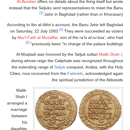
Al-Bundari
offers no details about the firing itself but wrote
instead that the Seljuks sent representatives to meet the Banu
[1]
Jahir in Baghdad (rather than in Khorasan).
According to Ibn al-Athir's account, the Banu Jahir left Baghdad
[2]
on Saturday, 22 July 1083.
They were succeeded as viziers
by
Abu'l-Fath al-Muzaffar
, son of the
ra'is al-ru'asa'
, who had
[2]
previously been "in charge of the palace buildings".
Al-Muqtadi was honored by the Seljuk sultan
Malik-Shah I
,
during whose reign the Caliphate was recognized throughout
the extending range of
Seljuk
conquest. Arabia, with the Holy
Cities, now recovered from the
Fatimids
, acknowledged again
the spiritual jurisdiction of the Abbasids.
Malik-
Shah I
arranged a
marriage
between
his
daughter