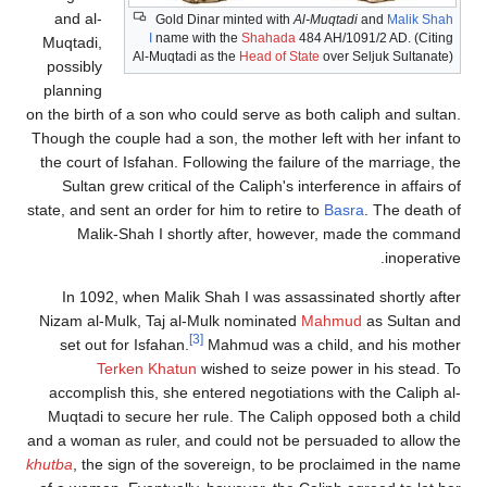
and al-
Gold Dinar minted with
Al-Muqtadi
and
Malik Shah
I
name with the
Shahada
484 AH/1091/2 AD. (Citing
Muqtadi,
Al-Muqtadi as the
Head of State
over Seljuk Sultanate)
possibly
planning
on the birth of a son who could serve as both caliph and sultan.
Though the couple had a son, the mother left with her infant to
the court of Isfahan. Following the failure of the marriage, the
Sultan grew critical of the Caliph's interference in affairs of
state, and sent an order for him to retire to
Basra
. The death of
Malik-Shah I shortly after, however, made the command
inoperative.
In 1092, when Malik Shah I was assassinated shortly after
Nizam al-Mulk, Taj al-Mulk nominated
Mahmud
as Sultan and
[3]
set out for Isfahan.
Mahmud was a child, and his mother
Terken Khatun
wished to seize power in his stead. To
accomplish this, she entered negotiations with the Caliph al-
Muqtadi to secure her rule. The Caliph opposed both a child
and a woman as ruler, and could not be persuaded to allow the
khutba
, the sign of the sovereign, to be proclaimed in the name