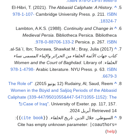
.
ISBN
978-0-19-579868-5
El-Hibri, T. (2021).
The Abbasid Caliphate: A History
.
^
978-1-107-
Cambridge University Press. p. 211.
ISBN
.
18324-7
Lambton, A.K.S. (1988).
Continuity and Change in
^
Medieval Persia
. Bibliotheca Persica. Bibliotheca
.
978-0-88706-133-2
Persica. p. 267.
ISBN
al-Sāʿī, Ibn; Toorawa, Shawkat M.; Bray, Julia (2017).
^
كتاب جهات الأئمة الخلفاء من الحرائر والإماء المسمى نساء
الخلفاء: Women and the Court of Baghdad
. Library of
978-1-4798-
Arabic Literature. NYU Press. p. 63.
ISBN
.
6679-3
^
Rudainy, Al; Saud, Reem (12 يونيو 2015).
"The Role of
Women in the Būyid and Saljūq Periods of the Abbasid
Caliphate (339-447/9501055&447-547/1055-1152): The
Case of Iraq"
. University of Exeter. pp. 117, 157
.
Retrieved 14 أبريل 2024
.
^
السيوطي, جلال الدين.
تاريخ الخلفاء
.
{{
cite book
}}
:
Cite has empty unknown parameter:
|coauthors=
(
help
)