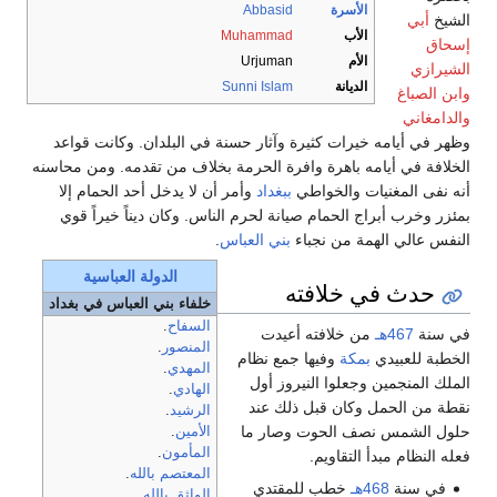
الأسرة
Abbasid
الشيخ
أبي
الأب
Muhammad
إسحاق
الأم
Urjuman
الشيرازي
الديانة
Sunni Islam
وابن الصباغ
والدامغاني
وظهر في أيامه خيرات كثيرة وآثار حسنة في البلدان. وكانت قواعد
الخلافة في أيامه باهرة وافرة الحرمة بخلاف من تقدمه. ومن محاسنه
أنه نفى المغنيات والخواطي
ببغداد
وأمر أن لا يدخل أحد الحمام إلا
بمئزر وخرب أبراج الحمام صيانة لحرم الناس. وكان ديناً خيراً قوي
النفس عالي الهمة من نجباء
بني العباس
.
الدولة العباسية
حدث في خلافته
خلفاء بني العباس في بغداد
السفاح
.
في سنة
467هـ
من خلافته أعيدت
المنصور
.
الخطبة للعبيدي
بمكة
وفيها جمع نظام
المهدي
.
الملك المنجمين وجعلوا النيروز أول
الهادي
.
نقطة من الحمل وكان قبل ذلك عند
الرشيد
.
حلول الشمس نصف الحوت وصار ما
الأمين
.
المأمون
.
فعله النظام مبدأ التقاويم.
المعتصم بالله
.
في سنة
468هـ
خطب للمقتدي
الواثق بالله
.