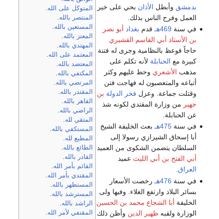
بدمشق
وأبطل
الأذان
بحي على خير
المتوكل على الله
.
العمل وفرح الناس بذلك.
المنتصر بالله
.
المستعين بالله
.
في سنة
469هـ
قدم
بغداد
أبو نصر
المعتز بالله
.
بن الأستاذ أبي القاسم القشيري
المهتدي بالله
.
حاجاً فوعظ بالنظامية وجرى له فتنة
المعتمد على الله
.
كبيرة مع
الحنابلة
لأنه تكلم على
المعتضد بالله
.
مذهب
الأشعري
وحط عليهم وكثر
المكتفي بالله
.
أتباعه والمتعصبون له فهاجت فتن
المرتضي بالله
.
المقتدر بالله
.
وقتلت جماعة. وعزل
فخر الدولة
بن
القاهر بالله
.
جهير
من وزارة المقتدي لكونه شذ
الراضي بالله
.
عن الحنابلة.
المتقي لله
.
في سنة
475هـ
بعث الخليفة الشيخ
المستكفي بالله
.
أبا إسحاق الشيرازي رسولا إلى
المطيع لله
.
السلطان يتضمن الشكوى من العميد
الطائع بالله
.
القادر بالله
.
أبي الفتح بن أبي الليث
عميد
القائم بأمر الله
.
العراق
.
المقتدي بأمر الله
.
في سنة
476هـ
رخصت الأسعار
المستظهر بالله
.
بسائر البلاد وارتفع الغلاء. وفيها ولى
المسترشد بالله
.
الخليفة
أبا الشجاع محمد بن الحسين
الراشد بالله
.
الوزارة ولقبه
ظهير الدين
وأظن ذلك
المقتفي لأمر الله
.