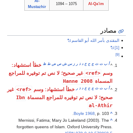
Al-
1075 – 1094
Al-Qa'im
Mustazhir
مصادر
المقتدى بأمر الله أبو القاسم
[1]
[9]
أ
ب
ت
ث
ج
ح
خ
د
ذ
ر
ز
س
ش
ص
ض
ط
ظ
خطأ استشهاد:
^
<ref>
وسم
غير صحيح؛ لا نص تم توفيره للمراجع
Hanne 2008
المسماة
أ
ب
ت
ث
ج
ح
خ
د
ذ
ر
<ref>
خطأ استشهاد: وسم
غير
^
Ibn
صحيح؛ لا نص تم توفيره للمراجع المسماة
al-Athir
Boyle 1968
, p. 103.
^
Mernissi, Fatima; Mary Jo Lakeland (2003). The
^
forgotten queens of Islam. Oxford University Press.