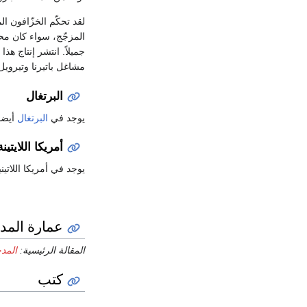
لقد تحكّم الخزّافون ال
المزجّج، سواء كان محش
جميلاً. انتشر إنتاج ه
مشاغل باتيرنا وتيرويل
البرتغال
يوجد في
البرتغال
أيضا 
أمريكا اللايتينة
يوجد في أمريكا اللاتي
عمارة المد
المقالة الرئيسية:
المدخ
كتب