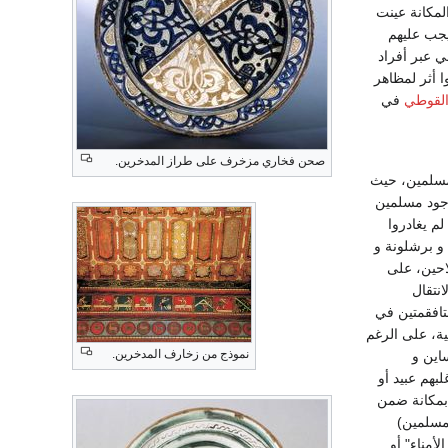
لمكانة عينت
يجب عليهم
ي عبر أفراد
ا أثر لمظاهر
القوطي
في
صحن فخاري مزخرف على طراز المدخرين.
لمسلمين، حيث
وجود مسلمين
م يغادروا
 و برشلونة و
احين، على
نتقال
تافقمتين في
حية، على الرغم
نموذج من زخارف المدخرين.
اين و
بهم عبيد أو
 بمكانة ضمن
لمسلمين)
لأمناء" أو