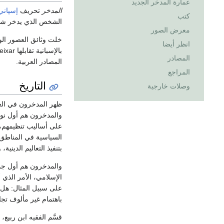
عمارة المدخر الجديد
المدخر
تحريف
إسپاني
كتب
الشخص الذي يدخر شيء 
معرض الصور
انظر أيضا
المصادر
المصادر العربية.
المراجع
التاريخ
وصلات خارجية
ظهر المدخرون في العص
والمدخرون هم أول نوا
على أساليب تنظيمهم، 
السياسية في المناطق ا
بتنفيذ التعاليم الديني
والمدخرون هم أول جما
الإسلامي، الأمر الذي 
على سبيل المثال: هل 
باهتمام غير مألوف تجا
قسَّم الفقيه ابن ربيع