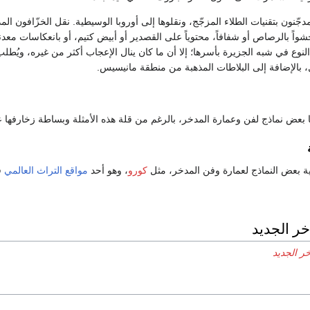
مدجّنون بتقنيات الطلاء المزجّج، ونقلوها إلى أوروبا الوسيطية. نقل الخزّافون المد
واً بالرصاص أو شفافاً، محتوياً على القصدير أو أبيض كتيم، أو بانعكاسات معد
ذا النوع في شبه الجزيرة بأسرها؛ إلا أن ما كان ينال الإعجاب أكثر من غيره، وي
، بالإضافة إلى البلاطات المذهبة من منطقة مانيسيس.
بعض نماذج لفن وعمارة المدخر، بالرغم من قلة هذه الأمثلة وبساطة زخارفها عن 
نية بعض النماذج لعمارة وفن المدخر، مثل
كورو
، وهو أحد
مواقع التراث العالمي
ف
خر الجديد
ر الجديد