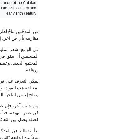
uarter) of the Catalan
 late 13th century and
early 14th century.
فن المدجّنين نتاجٌ لظ
مقارنته بأي فن آخر، إ
في الواقع، شعر الملو
المسلمين أن يبقوا في
المجتمع الجديد، وعملو
ورهافة.
يمكن التعرف على فن ا
لمعالجة هذه المواد، و
يصلح إلا من الناحية ال
من جانب آخر، فإن عنا
فن عصر النهضة، فناً جد
كصلة وصل بين الثقافتي
نوعاً من الذائقة "الب