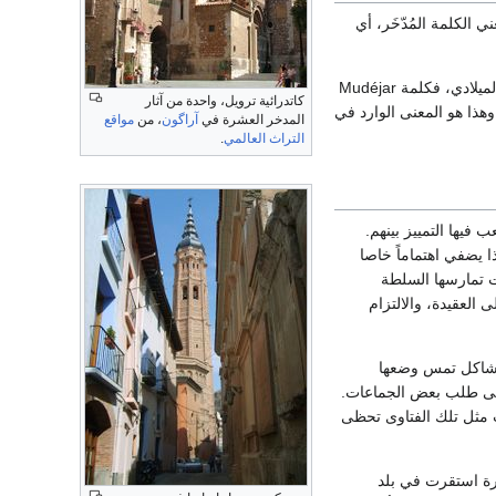
الكلمة المُدّخَر، أي
خلت وثائق العصور الوسطى من كلمة مدخر أو مدجن Mudéjar، حتى منتصف القرن الخامس عشر الميلادي، فكلمة Mudéjar
كاتدرائية ترويل، واحدة من آثار
َّن، أي "الخاضع"، وهذا هو المعنى الوارد في
المدخر العشرة في
آراگون
، من
مواقع
التراث العالمي
.
يها التمييز بينهم.
يضفي اهتماماً خاصا
ت تمارسها السلطة
العقيدة، والالتزام
مشاكل تمس وضعها
 على طلب بعض الجماعات.
ت مثل تلك الفتاوى تحظى
ثرة استقرت في بلد