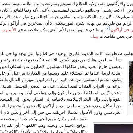
يون والأرگانيون تحت ولاية الحكام المسيحين وتم تحديد لهم مكانة معينة، وهذه ا
رين "الاكساريتشي" وجعلتهم خاضعين للمسيحين الأعلى لأنه وفقا للقانون؛ كان 
 ورغم هذا، كان لهذه المكانة جانب انتفاعي حيث أتاح القانون توارث هذه الأراض
الرغم من طردهم في نهاية الفترة الموريسكية إلا أن المدخرين في أراگون تركو
[2]
ن في أراگون
,
، بينما في قتالونيا بعض الأثر الذي يمكن ملاحظنه في
الأسلوب 
ات في بعض مقاطعات
ييدا
.
، بجانب طرطوشة، كانت المدينة الكبرى الوحيدة في قتالونيا التي يوجد بها حي ل
نشأ المسلمون هنالك من ذوي الأصول الأندلسية كمجتمع (جماعة)، رغم 
يعيشون خارج الحي. ينحدر سكانها المسلمون الأصليون من السكان الذين ل
"مدينة لريدا" عندما تم الاستيلاء عليها وسلبها من المغاربة من قبل أورغل
يتكون مجتمع المسلمين من عدد كبير من الحرفيين المهرة و العمال والفل
الرغم من التراجع المتزايد لعدد السكان على مر العصور الوسطى نتيجة الا
("هجرة")إلى المملكة المجاورة أراگون وإلى جماعتي أيتونا و سيروس الم
القوة والعدد وإلى البلاد الإسلامية بالأضافة إلى انتشار التحول إلى المسي
من أنه كان يعززه هجرة مسلمي نبرة و أراگون (المدخرين) وقدوم البالنس
الغرناطيين وذوي الأصول الشمال أفريقية من حين إلى أخر والذين كان أغل
عبيد سابقين، كان يتمتع الحي و"جماعته" أو مجتمعه
الواقع الاجتماعي ونخبته وهم: "الفقهاء" (أي علماء ا
و"القضاة" و"أصحاب الصلاة" (أي الأئمة) و"الكتبة" و" ا