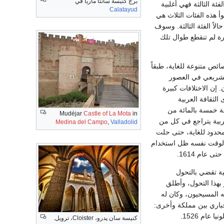
برج كنيسة سانتا ماريا في
ة الثالثة فهي أغلبية
Calatayud
 هذه الفئات الثلاث هي
لاً الفئة الثالثة. وسوف
رة لم تنقطع طوال تلك
ص متنوعة للغاية، طبقاً
تشريعي في العصور
إن الاختلافات كبيرة
الثقافة العربية
لة خمسة بالمائة من
Mudéjar
Castle of La Mota
in
اً أخذ استخدام اللغة العربية يتراجع في كل من
Medina del Campo
,
Valladolid
 محدود للغاية، حتى حلت
لعربية، وفي الوقت نفسه ظل استخدام
ية تقضي بالتحول
 بهذا التحول، وأطلق
ه المسيحيون، وكان له
جباري بين مملكة وأخرى:
كنيسة سان پدرو، Cloister، ترويل.