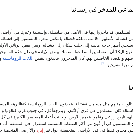
ماعي للمدخر في إسپانيا
لمسلمين قد هاجروا إليها في الأصل من طليطلة، وإشبيلية وغيرها من أراضي
ان قشتالة الأصليين. قامت مملكة قشتالة بالتكفل بهجرة المسلمين إلى قشتالة 
مسيحين أظهر حاجة ماسة إلى جلب سكان إلى قشتالة. وتبين بعض الوثائق الأولية 
بعض القشتاليين في القرن ال13 أن المسلمين أستطاعوا التمسك ببعض الإرادة في ظل حكم ال
نينهم والقضاة الخاصيين بهم. كان المدخرون بتحدثون بنفس
اللغات الرومانسية
وا
[2]
هم من المسيحين.
يا
الونيا، مثلهم مثل مسلمي قشتالة، يتحدثون اللغات الرومانسية كنظائرهم المسي
الة كان المسلمون في قرى أراگون، وبدرجةأقل، في جنوب غرب قتالونيا وال
لهم تاريخ زراعي وقاموا بتعمير الأرض. وبجانب أعداد المسلمين الكبيرة في كل
ن المسلمون في أراگون من أكثر الطبقات المسلمة استقرارا في المنطقة، أما في
يين محدود فقط في في الأراضي المنخفضة حول نهر
إبره
والأراضي المنخضة 