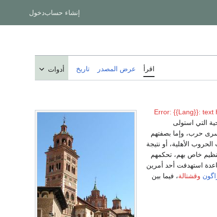
إنشاء حساب
دخول
اقرأ
عرض المصدر
تاريخ
أدوات
Error: {{Lang}}: text 
ية التي استولى
أسرى حرب، وإما بصفتهم
لحروب الأهلية، أو نتيجة
نظيم خاص بهم، تحكمهم
اعدة استهدفت أحد أمرين
اگون
وقشتالة
، فيما بين