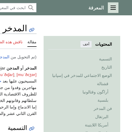
المعرفة
القائمة الرئيسية
المدخر
مقالة
ناقش هذه ال
المحتويات
أخف
(تم التحويل من
المدج
التسمية
التاريخ
المدخر
أو
المدجن
r، (
uˈðɛʃaɾ]
;
[muˈðɛʒər]
الوضع الاجتماعي للمدخر في إسپانيا
المسيحيون عليها بعد
ح
قشتالة
مهاجرين وفدوا من جنوب
أراگون وقتالونيا
للظروف الاقتصادية ا
بلنسية
سلطاتهم وقانونهم ال
إما الاندماج وإما ال
فن المدخر
القرن الثاني عشر وا
البرتغال
أمريكا اللايتينة
التسمية