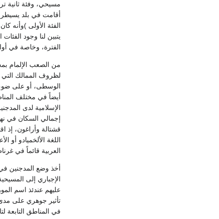
مسيحي، وفئة ثانية ترك
أقامت في بلد يسيطر ا
الفئة الأولى )وأنه كا
يتبين لنا وجود الفئا
الفترة، وخاصة في أو
من الصعب الإلمام بمج
لظروف الممالك التي 
الوسطى، أو على ضوء خص
أيضاً في مختلف المناط
الإسلامية لدى المدجن
قشتالة وأراغون، إذ اق
العربية قائماً في غرناطة 
أخذ وضع المدجنين في ا
الإجباري إلى المسيحية
عليهم عندئذ اسم المور
تأثير جوهري على مدى 
في المناطق التابعة لتاج قشتالة عام 1520، وفي نابارا عام 1512، وفي