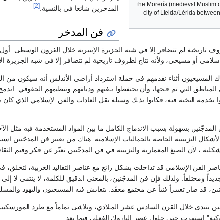
the Morería (medieval Muslim q
[2]
المدخرين شائعا في بالنسية.
city of Lleida/Lérida between
فن المدخر
روف تاريخية لم تتضافر إلا في شبه الجزيرة الإيبيرية خلال القرون الوسطى. أول
سلامي أو مسيحي، ولأنه نتاج لظروف تاريخية لم تتضافر إلا في شبه الجزيرة ال
ك المسيحيون أثناء تقدمهم في حملة استرداد أراضي الأندلس أنه سيكون من ال
 المناطق التي تم فتحها، وأن يحتفظوا بلغتهم وديانتهم وتنظيمهم الحقوقي. ان
ا بخدمة النخبة فيه، فكانوا بذلك وسيلة نقل العادات والفن الإسلامي الذي كان 
لمدجّنين بسهولة بسبب الاندماج الكامل ما بين المواد المستخدمة فيه مثل ال
الأشكال التزيينية الخاصة بالجماليات الإسلامية. هناك من يعتبر فن المدجّنين اس
شكلية ، لأن الصيغ المعمارية والتزيينة في فن المدجّنين تعبّر عن فكر وقيم الثق
صر الفن الإسلامي قد تداخلت بشكل رائع مع عناصر التقاليد الغربية، لتخلق، ف
يداً ومختلفاً. ولذلك فإن فن المدجّنين، بالمعنى الدقيق للكلمة، لا ينتمي لا إل
ن، قد صار تعبيراً فنياً عن مجتمع معقّد، يتعايش فيه المسيحيون واليهود والمسل
اروكية" استمرت حتى حلول عصر الباروك الفعلي فيما بعد.