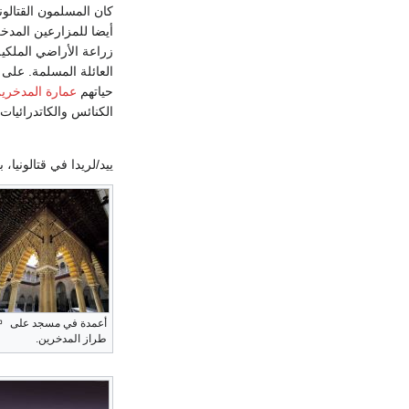
كان المسلمون القتالون
أيضا للمزارعين المدخ
زراعة الأراضي الملكية
العائلة المسلمة. على 
حياتهم
عمارة المدخري
الكنائس والكاتدرائي
ييد/لريدا في قتالونيا
أعمدة في مسجد على
طراز المدخرين.