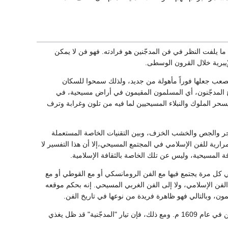
 ما يلفت النظر في فن المدجّنين هو فرادته. فهو فن لا يمكن
إيبرية خلال القرون الوسطى.
صعب جعلها فوراً مأهولة من جديد، ولذلك سمحوا للسكان
دمج المدجّنون، أي المسلمون المقيمون في أراض مسيحية، في
يسحر الملوك والنبلاء المسيحيين لما فيه من تلون وغرابة وترف
آجر والجص والخشب الخزف، وبين التقنيات الخاصة المستعملة
تمرارية للفن الإسلامي في المجتمع المسيحي،إلا أن هذا التفسير لا
افة المسيحية، وليس عن تلك الخاصة بالثقافة الإسلامية.
ي كل مرة يجتمع فيها مع الفن الرومانسكي أو مع القوطي أو مع
ى الفن الإسلامي، ولا إلى الفن الغربي المسيحي. إنه بحكم موقعه
مون، وبالتالي فهو ظاهرة فريدة من نوعها في تاريخ الفن.
بدأ انحطاط فن المدجّنين يتبدى خلال القرن السادس عشر الميلادي، وتلاشى تماماً مع طرد المورسكيين في عام 1609 م. ومع ذلك، فإن تيار "المدجّنية" قد ظل يغذي