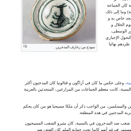
ة كان الجماعة
) وما إلى ذلك.
سجد خاص به و
م الحلال و
ور الوسطى،
لتحول الإجباري
طردهم نهائيا
نموذج من زخارف المدخرين.
ية
، وعلى عكس ما كان في أراگون و قتالونيا كان المدجنون أكثر
نسية، كانت معظم الجماعات من المزارعين، المتحدثين بالعربية
ين والمسلمين، من الواجب ذكر أن ملكا مسيحيا هو من كان يحكم
ربة المدجنين في هذه المنطقة.
ل شغب ضد المدخرون في بالنسية، كان مثيرو الشغب المسيحيون
تمر فبرغم أنهم كانوا تحت حماية الملم كان العنف ضد