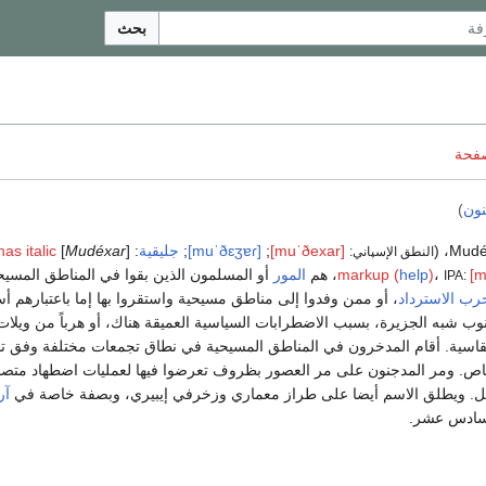
بحث
صفحة
نون
)
Mudéja
[muˈðexar]
;
[muˈðɛʒɐɾ]
;
جليقية
: [
Mudéxar
]
has italic
النطق الإسپاني:
[m
،
)
help
markup (
، هم
المور
أو المسلمون الذين بقوا في المناطق المسيح
IPA:
رب الاسترداد
، أو ممن وفدوا إلى مناطق مسيحية واستقروا بها إما باعتبارهم 
 شبه الجزيرة، بسبب الاضطرابات السياسية العميقة هناك، أو هرباً من ويلات ا
لقاسية. أقام المدخرون في المناطق المسيحية في نطاق تجمعات مختلفة وفق ت
خاص. ومر المدجنون على مر العصور بظروف تعرضوا فيها لعمليات اضطهاد متص
رحيل. ويطلق الاسم أيضا على طراز معماري وزخرفي إيبيري، وبصفة خاصة في
آر
لسادس عشر.