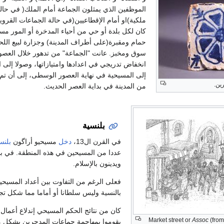
الموظفين الذي يمثلون الجماعة أمام الملك( في حال
ملكية)او أمام الإقطاعيين(في حالة الجماعات القروية
كان لكل بلدة أو حي من أحياء المدخرة أو المور م
حمام ومقبرة(على أطراف المدينة) وجزارة لبيع اللحو
سوق ومخبز. عانت "الجماعة" من تدهور خلال العص
انخفاض تدريجي في اعدادها وامتيازاتها، وصولا إلى ا
إلى المسيحية في نهاية العصور الوسطى، إلى أن تم 
ين.
من المدينة في بداية العصر الحديث.
بلنسية
في القرن ال13،
دخل
مسيحيو أراگون
بلنس
عددا من المسيحين في هذه المنطقة. في بال
ويدينون بالإسلام.
فعلى الرغم من التفاوت بين أعداد المسيح
بالنسية وليس سلطانا أو أماما مما شكل تج
كان من نتائج الحكم المسيحي إندلاع أعما
Market street or
Assoc
(from
يقوموا بمهاجمة جماعات المدجرين بشكل مس