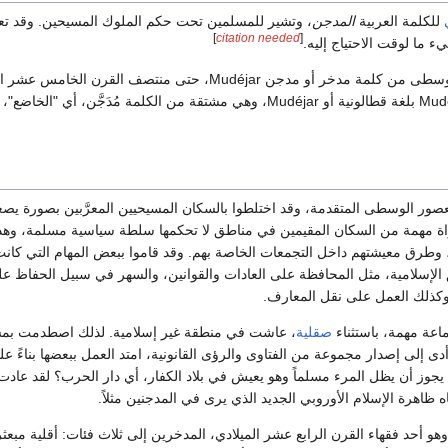
للكلمة العربية
المدجن
، وتشير للمسلمين تحت حكم الملوك المسيحين. وقد تعني 
]
citation needed
[
ما لوقت الاحتياج إليه.
بالإسبانية تقابلها Mudeixar بلغة قطالونية أو Mudéjar، وهي مشتقة من الكلمة مُدَج
ور الوسطى المتقدمة، وقد اختلطوا بالسكان المسيحيين المعرَّبين بصورة يصعب ف
ة مهمة من السكان المقيمين في مناطق لا تحكمها سلطة سياسية مسلمة، وهذا 
وطرق معيشتهم داخل التجمعات الخاصة بهم. وقد قاموا ببعض المهام التي كان
لإسلامية، مثل المحافظة على العادات والقوانين، والسهر في سبيل الحفاظ على 
ة، وكذلك العمل على نقل المعارف.
عة مهمة، باستثناء
صقلية
، عاشت في منطقة غير إسلامية. لذلك اصطدمت ب
أدى إلى إصدار مجموعة من الفتاوى والرؤى القانونية، امتد العمل ببعضها بناءً
يجوز أن يظل المرء مسلماً وهو يعيش في بلاد الكفار، أي دار الحرب؟ لقد عاد
ه ظاهرة الإسلام الأوروبي الجديد الذي يرى في المدجنين مثلاً.
، وهو أحد فقهاء القرن الرابع عشر الميلادي، المدخرين إلى ثلاث فئات: أقلية مبع