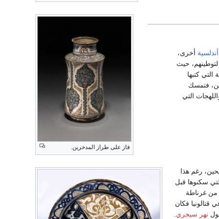
أندلسية
أخرى،
لتوطينهم، حيث
التي كتبها
مسيحين، فتمسك
للهجات التي
فاز على طراز المدخرين.
حين، رغم هذا
تي سكنوها قبل
 من غرناطة
 قتالونيا فكان
حول
نهر سيجري
.