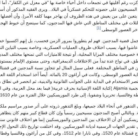
زت رغم أقليتها في تجمعات داخل أحياء خاصة بها "في معزل عن الكفار"، أما الفئ
لمسيحيون على حصونه للتحكم عسكرياً في البلاد.. ويرى الفقيه المذكور أن أسوأ
ن يتعين على من يعيش في هذه الظروف أن يهاجر مهما كلفه الأمر(، وأن أفضلها حا
ت الثلاث في مختلف المناطق التي عاش فيها المدجنون، كما سيتضح أن خيوط الهج
[1]
اخر العصور الوسطى.
مل قضية المدجنين. فهم لم يتطوروا بمرور الزمن فحسب، بل إنهم اكتسبوا خصائ
عاشوا فيها، بسبب اختلاف ظروف العمليات العسكرية، وخاصة بسبب التباين ال
وصية مختلف المزايا المحلية، أو نتيجة للامتيازات التي تمنحها مختلف المدن. 
ق، في نواح عدة تبدأ من الاختلافات الديمغرافية، وحتى مستوى الإلمام بمستوى 
ين في المناطق المختلفة. فعلى سبيل المثال لم تتجاوز نسبة المدجنين في قشتا
إجمالي السكان في نهاية العصور الوسطى، وكانت في أراغون 20 بالمائة. أيض
تصر الاستخدام في البداية على الجوانب القانونية والدينية، ثم انحصر في نطاق
اللغة الألخميادو أو الأعجمية Aljamia )كتابة اللغة الإسبانية بحرف عربية( فيما بعد محل ا
وفالنسيا، تحريريا وشفويا، إلى طرد الموريسكيين خلال الفترة من عام 1610 حتى عام 1614.
لتدهور في أنحاء البلاد جميعها، وبلغ التدهور ذروته على أثر صدور مراسيم ملك
. وبالتالي أصبح المدجنون مسيحيين رسمياً وإن كان قطاع كبير منهم كان يتظاهر
يسكيين أي أن الاختلاف بين المدجنين والموريسكيين إنما هو اختلاف قانوني سن
تقدير الجهات الرسمية لديانة المورسكيين. وقد اختلفت تواريخ ذلك التحول الإ
 كل من أراغون وفالنسيا وقطالونيا عام 1526.