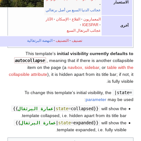
ار
عجائب الدنيا السبع من أصل برتغالي
المعماريون
القلاع
الإسكان
الآثار
IGESPAR
عجائب البرتغال السبع
تصنيف
التصنيف
النهضة البرتغالية
This template's
initial visibility currently de
autocollapse
, meaning that if there is another co
item on the page (a
navbox, sidebar
, or
table
collapsible attribute
), it is hidden apart from its title bar; 
is ful
To change this template's initial visibility, the
|
parameter
may b
will sho
}}
collapsed
=
state
|
عمارة البرتغال
{{
template collapsed, i.e. hidden apart from its title
will sho
}}
expanded
=
state
|
عمارة البرتغال
{{
template expanded, i.e. fully vis