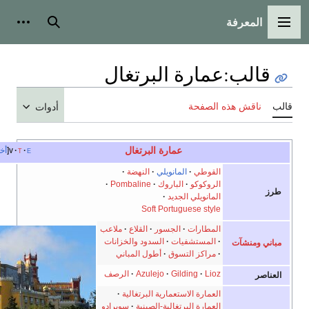
لمعرفة
ة الرئيسية
بحث
أدوات شخصية
لب
:
عمارة البرتغال
اقش هذه الصفحة
أدوات
عمارة البرتغال
e
t
v
أخف
القوطي
المانويلي
النهضة
الروكوكو
الباروك
Pombaline
المانويلي الجديد
Soft Portuguese style
المطارات
الجسور
القلاع
ملاعب
المستشفيات
السدود والخزانات
ومنشآت
مراكز التسوق
أطول المباني
Lioz
Gilding
Azulejo
الرصف
العمارة الاستعمارية البرتغالية
العمارة البرتغالية-الصينية
سوبرادو