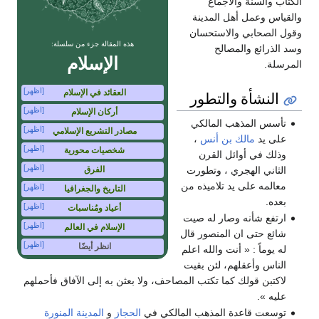
الكتاب والسنة والاجماع
والقياس وعمل أهل المدينة
وقول الصحابي والاستحسان
هذه المقالة جزء من سلسلة:
وسد الذرائع والمصالح
الإسلام
المرسلة.
[اظهر]
العقائد في الإسلام
النشأة والتطور
[اظهر]
أركان الإسلام
تأسس المذهب المالكي
[اظهر]
مصادر التشريع الإسلامي
على يد
مالك بن أنس
،
[اظهر]
شخصيات محورية
وذلك في أوائل القرن
[اظهر]
الثاني الهجري ، وتطورت
الفرق
معالمه على يد تلاميذه من
[اظهر]
التاريخ والجغرافيا
بعده.
[اظهر]
أعياد ومُناسبات
ارتفع شأنه وصار له صيت
[اظهر]
الإسلام في العالم
شائع حتى ان المنصور قال
[اظهر]
انظر أيضًا
له يوماً : « أنت والله اعلم
الناس وأعقلهم، لئن بقيت
لاكتبن قولك كما تكتب المصاحف، ولا بعثن به إلى الآفاق فأحملهم
عليه ».
توسعت قاعدة المذهب المالكي في
الحجاز
و
المدينة المنورة