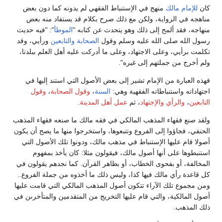
كان
للإمام مالك
منهج في الإستنباط الفقهي لم يدونه كما دون بعض
مناهجه في الرواية، ولكن مع ذلك صرح بكلام قد يستفاد منه بعض
منهاجه، فقد ألمح إلى ذلك وهو يتحدث عن كتابه "
الموطأ
": "فيه حديث
رسول الله صلى الله عليه وسلم وقول
الصحابة
والتابعين
ورأيي، وقد
تكلمت برأيي، وعلى الاجتهاد، وعلى ما أدركت عليه أهل العلم ببلدنا،
ولم أخرج من جملتهم إلى غيره".
فهذه العبارة من الإمام تشير إلى بعض الأصول التي استند إليها في
اجتهاداته واستنباطاته الفقهية وهي:
السنة
،
وقول الصحابة
،
وقول
التابعين
،
والرأي
والإجتهاد
، ثم
عمل أهل المدينة
.
ولقد صنع فقهاء المذهب المالكي في فقه مالك ما صنعه فقهاء المذهب
الحنفي، فجاؤوا إلى الفروع وتتبعوها، واستخرجوا منها ما يصح أن يكون
أصولا قام عليها الإستنباط في مذهب مالك، ودونوا تلك الأصول التي
استنبطوها على أنها أصول مالك، فيقولون مثلا: كان يأخذ بمفهوم
المخالفة، أو بفحوى الخطاب، أو بظاهر القرآن. كما نجدهم يقولون في
كل قاعدة رأي مالك فيها كذا، وليس ذلك ما أخذوه من جملة الفروع..
ومن مجموع تلك الآراء تتكون أصول المذهب المالكي التي قامت عليها
أصول المالكية، والتي قام عليها التخريج من المتقدمين والمتأخرىن في
ذلك المذهب.