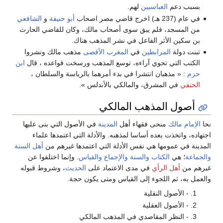
بسبب دعم
العباسيين
لهم.
في عام (237 هـ) اخرج قاضي مصر اصحاب
أبو حنيفة
و
الشافعي
من المسجد، فلم يبق سوى أصحاب مالك، وكان للقاضي الحارث
بن سكين الأثر الفاعل في نشر المذهب هناك.
تبنت دولة
المرابطين
في
المغرب الأقصى
مذهب مالك ونشروا
الكتب التي تحوي آراءه، توسع المذهب ورسخت قواعده ، قال
ابن
حزم
: « مذهبان انتشرا في بدء أمرهما بالرياسة والسلطان ،
الحنفي
في المشرق، والمالكي بالأندلس ».
أصول المذهب المالكي
نحا
الإمام مالك
منحى فقهاء أهل
المدينة
في الأصول التي بنى عليها
اجتهاده، واتخذت بعده أساسا لمذهبه. والأدلة التي اعتمدها علماء
المدينة في عمومها هي نفس الأدلة التي اعتمدها غيرهم من
أهل السنة
والجماعة
؛ هي
الكتاب
والسنة
والإجماع
والقياس
. وإنما اختلفوا عن
غيرهم من
أهل الرأي
في مدى الاعتماد على
الحديث
، وشروط قبوله
والعمل به، ثم اللجوء إلى القياس ومتى يكون حجة.
- الأصول النقلية
- الأصول العقلية
- النظر المقاصدي في المذهب المالكي