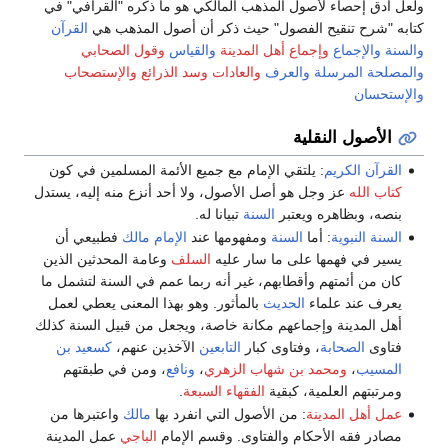
ولعل أدق إحصاء لأصول المذهب المالكي هو ما ذكره "القرافي" في
كتابه "شرح تنقيح الفصول" حيث ذكر أن أصول المذهب هي
القرآن
والسنة
والإجماع
وإجماع أهل المدينة
والقياس
وقول الصحابي
والمصلحة المرسلة
والعرف
والعادات
وسد الذرائع
والإستصحاب
والإستحسان
الأصول النقلية
القرآن الكريم
: يلتقي الإمام مع جميع الأئمة المسلمين في كون
كتاب الله
عز وجل هو أصل الأصول، ولا أحد أنزع منه إليه، يستدل
بنصه، وبظاهره ويعتبر
السنة
تبيانا له.
السنة النبوية
: أما
السنة
ومفهومها عند
الإمام مالك
فطبيعي أن
يسير في فهمها على ما سار عليه
السلف
وعامة المحدثين الذين
كان من أئمتهم وأقطابهم، غير أنه ربما عمم في السنة لتشمل ما
يعرف عند علماء
الحديث
بالمأثور. وهو بهذا المعنى يعطي لعمل
أهل المدينة وإجماعهم مكانة خاصة، ويجعل من قبيل السنة كذلك
فتاوى
الصحابة
، وفتاوى كبار
التابعين
الآخذين عنهم،
كسعيد بن
المسيب
،
ومحمد بن شهاب الزهري
،
ونافع
، ومن في طبقتهم
ومرتبتهم العلمية، كبقية
الفقهاء السبعة
.
عمل أهل المدينة
: من الأصول التي انفرد بها
مالك
واعتبرها من
مصادر فقه الأحكام والفتاوى. وقسم الإمام
الباجي
عمل المدينة