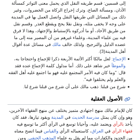
إلى قسمين: قسم طريقه النقل الذي يحمل معنى التواتر كمسألة
الأذان، ومسألة الصاع، وترك إخراج الزكاة من الخضروات، وغير
ذلك من المسائل التي طريقها النقل واتصل العمل بها في المدينة
على وجه لا يخفى مثله، ونقل نقلا يحج ويقطع العذر. وقسم نقل
من طريق الآحاد، أو ما أدركوه بالإستنباط والإجتهاد، وهذا لا فرق
فيه بين علماء المدينة، وعلماء غيرهم من أن المصير منه إلى ما
عضده الدليل والترجيح. ولذلك خالف
مالك
في مسائل عدة أقوال
أهل المدينة(3).
الإجماع
: لعل مالكا أكثر الأئمة الأربعة ذكرا للإجماع واحتجاجا به،
والموطأ
خير شاهد على ذلك. أما مدلول كلمة الإجماع عنده فقد
قال: "وما كان فيه الأمر المجتمع عليه فهو ما اجتمع عليه أهل الفقه
والعلم ولم يختلفوا فيه".
شرع من قبلنا: ذهب مالك على أن شرع من قبلنا شرع لنا.
الأصول العقلية
كان للإمام مالك منهج اجتهادي متميز يختلف عن منهج الفقهاء الآخرين،
وهو وإن كان يمثل
مدرسة الحديث
في
المدينة
ويقود تيارها، فقد كان
يأخذ
بالرأي
ويعتمد عليه، وأحيانا توسع في الرأي أكثر ما توسع فيه
فقهاء الرأي
في
العراق
، كاستعماله الرأي
والقياس
فيما اتضح معناه
من الحدود والكفارات مما لم يقل به علماء
المذهب الحنفي
. ومن