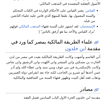
الأصول العقلية المعتمدة في المذهب المالكي:
القياس
: يعتبر القياس على الأحكام الواردة في الكتاب المحكم
والسنة المعمول بها، طبقا للمنهج الذي قاس عليه علماء التابعين
من قبله.
الإستحسان
: لقد اشتهر على ألسنة فقهاء
المذهب المالكي
قولهم:
"ترك القياس والأخذ بما هو أرفق بالناس" إ
علماء الطريقة المالكية بمصر كما ورد في
مقدمة
ابن خلدون
أبن القاسم وأشهب وكانت الطريقة المالكية بقيت في مصر من لدن
الحارث بن مسكين وابن المبشر وابن اللهبت وابن الرشيق وابن شاس
وكانت بالإسكندرية في بني عوف وبني سند وابن عطاء الله ولم أدر
عمن أخذها أبو عمرو بن الحاجب لكنه جاء بعد انقراض دولة العبيريين
وذهاب فقه أهل البيت وظهور فقهاء السنة من الشافعية والمالكية
مصادر
مقدمة ابن خلدون الجزء الاول الباب السادس فصل الفقة