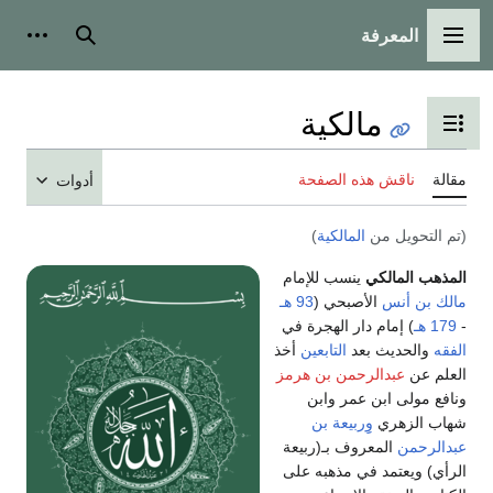
المعرفة
القائمة الرئيسية
بحث
أدوات
مالكية
تبديل عرض جدول المحتويات
مقالة
ناقش هذه الصفحة
أدوات
(تم التحويل من
المالكية
)
المذهب المالكي
ينسب للإمام
مالك بن أنس
الأصبحي (
93 هـ
-
179 هـ
) إمام دار الهجرة في
الفقه
والحديث بعد
التابعين
أخذ
العلم عن
عبدالرحمن بن هرمز
ونافع مولى ابن عمر وابن
شهاب الزهري
وِِربيعة بن
عبدالرحمن
المعروف بـ(ربيعة
الرأي) ويعتمد في مذهبه على