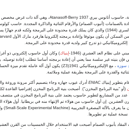
من الإنجازات الأساسية، حاسوب أتانوس بيري Atanasoff-Berry 1937، وهي آل
دة بالصمامات (أنبوب الصمام) والأرقام الثنائية والذاكرة المجددة. حاسب كول
Colossus البريطاني السري (1944) والذي كان يملك قدرة محدودة على البرمجة ولكنه قدم جهازًا
الآلاف من الصمامات من الممكن أن يكون موثوقا وإعادة برمجته إلكترونيا.هارفر
ي على نظام العد العشري (1946-
إينياك
) وكان أول حاسوب إلكتروني ذو أغر
فإن بنيته غير سلسة مما يعني أن إعادة برمجته أساسا تتطلب إعادة توصيله. و
د سوزه
، مع الإليكتروميكانيكي Z3)1941) يكون أول آلة عاملة تقدم ميزة ال
لثنائية والقدرة على البرمجة بطريقة عملية وملائمة.
م بتطوير إينياك
ENIAC
أدرك عيوب جهازه وجاء بتصميم أكثر مرونة وروعة وا
ن
(أو "بنية البرنامج المخزن"). أصبحت بنية البرنامج المخزن إفتراضيا القاعدة لك
أ عدد من المشاريع لتطوير حاسوب يعتمد على بنية البرنامج المخزن في منتصف 
رن العشرين. إن أول حاسوب من هولاء تم الإنتهاء منه في بريطانيا. أول هؤلاء ال
يعتبر أفضل وعامل كان ما يعرف بالآلة المصغرة
لمقاد بأنبوب الصمام أصبحت قيد الاستخدام خلال الخمسينات من القرن العشر