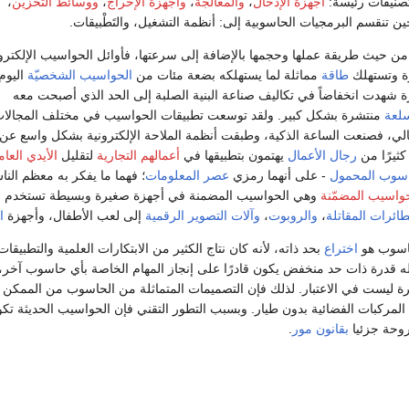
نيفات رئيسة:
أجهزة الإدخال
،
والمعالجة
،
وأجهزة الإخراج
،
ووسائط التخزين
،
ن تنقسم البرمجيات الحاسوبية إلى: أنظمة التشغيل، والتَطْبيقات.
 من حيث طريقة عملها وحجمها بالإضافة إلى سرعتها، فأوائل الحواسيب الإلكترو
ة وتستهلك
طاقة
مماثلة لما يستهلكه بضعة مئات من
الحواسيب الشخصيّة
اليوم
رة شهدت انخفاضاً في تكاليف صناعة البنية الصلبة إلى الحد الذي أصبحت معه
لعة
منتشرة بشكل كبير. ولقد توسعت تطبيقات الحواسيب في مختلف المجالا
حالي، فصنعت الساعة الذكية، وطبقت أنظمة الملاحة الإلكترونية بشكل واسع ع
كثيرًا من
رجال الأعمال
يهتمون بتطبيقها في
أعمالهم التجارية
لتقليل
الأيدي العام
اسوب المحمول
- على أنهما رمزي
عصر المعلومات
؛ فهما ما يفكر به معظم ال
واسيب المضمّنة
وهي الحواسيب المضمنة في أجهزة صغيرة وبسيطة تستخدم عاد
طائرات المقاتلة
،
والروبوت
،
وآلات التصوير الرقمية
إلى لعب الأطفال، وأجهزة
ا
حاسوب هو
اختراع
بحد ذاته، لأنه كان نتاج الكثير من الابتكارات العلمية والتطبيقا
له قدرة ذات حد منخفض يكون قادرًا على إنجاز المهام الخاصة بأي حاسوب آخر، 
ة ليست في الاعتبار. لذلك فإن التصميمات المتماثلة من الحاسوب من الممك
لمركبات الفضائية بدون طيار. وبسبب التطور التقني فإن الحواسيب الحديثة تك
وحة جزئيا
بقانون مور
.