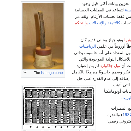
زين بيانات أكثر. قبل وجود
سبة
لتساعد في العمليات الحسابية.
وليس فقط لحساب الأرقام. ولقد مر
لحساب
كالأتمتة
والإتصالات
والتحكم
ثيرا
وهو جهاز يوناني قديم كان
اً أوروبياً في علمي
الرياضيات
ُون المعداد على أنه حاسوب بدائي
أشكال النولية الموجودة والتي
انت أن
نول جاكوارد
لم يتم إعتباره
كر وصمم حاسوبًا مبرمجًا بالكامل
The
Ishango bone
 إضافة إلى عدم القدرة على حل
التي أثبتت
انات أوتوماتيكياً
ليريث
يج المميزات
193
) والقدرة
يكتروني رقمي"