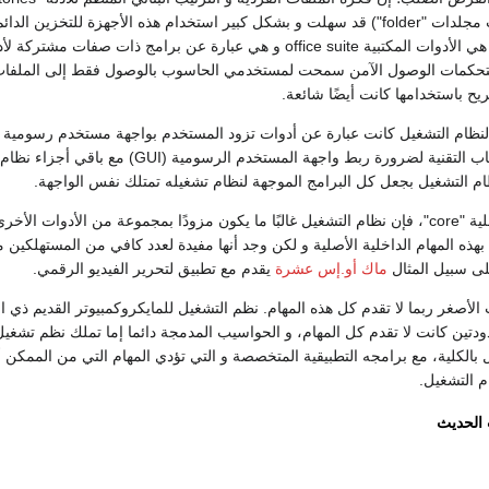
يطلق عليها في الغالب مجلدات "folder") قد سهلت و بشكل كبير استخدام هذه الأجهزة للتخزين ا
الحديثة المطبقة تماما هي الأدوات المكتبية office suite و هي عبارة عن برامج ذات صفات مشت
متحكمات الوصول الآمن سمحت لمستخدمي الحاسوب بالوصول فقط إلى الملفات و
ريح باستخدامها كانت أيضًا شائعة.
لنظام التشغيل كانت عبارة عن أدوات تزود المستخدم بواجهة مستخدم رسومية معي
كانت هناك بعض الأسباب التقنية لضرورة ربط واجهة المستخدم الرسومية (UI
ام التشغيل بجعل كل البرامج الموجهة لنظام تشغيله تمتلك نفس الواجهة.
خارج هذه المهام الداخلية "core"، فإن نظام التشغيل غالبًا ما يكون مزودًا بمجموعة من الأدوات ا
ًا بهذه المهام الداخلية الأصلية و لكن وجد أنها مفيدة لعدد كافي من المستهلكين
على سبيل المثال
ماك أو.إس عشرة
يقدم مع تطبيق لتحرير الفيديو الرقمي.
أصغر ربما لا تقدم كل هذه المهام. نظم التشغيل للمايكروكمبيوتر القديم ذي ال
ودتين كانت لا تقدم كل المهام، و الحواسيب المدمجة دائما إما تملك نظم تشغ
 بالكلية، مع برامجه التطبيقية المتخصصة و التي تؤدي المهام التي من الممكن أ
 التشغيل.
الحديث