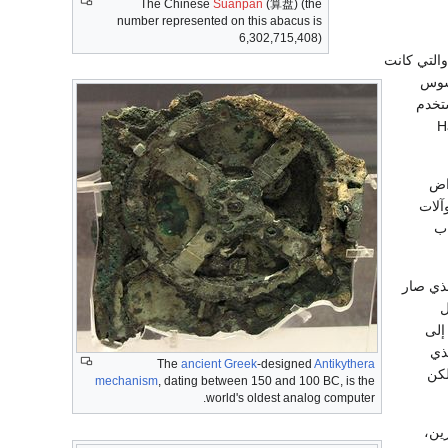
The Chinese
Suanpan
(算盘) (the
number represented on this abacus is
6,302,715,408)
ة ذات غرض مخصص والتي كانت
وسوس
 يستخدم
د مارك الأول Harvard
اض
آلات
حساب
لذي صار
ل
إلى
ذي
The
ancient Greek
-designed
Antikythera
 التجريبية (Small-Scale Experimental Machine) ولكن
mechanism
, dating between 150 and 100 BC, is the
world's oldest analog computer.
ين،