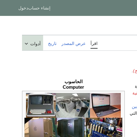
إنشاء حساب
دخول
اقرأ
عرض المصدر
تاريخ
أدوات
)
.
الحاسوب
ة
Computer
ية
ين
لتي