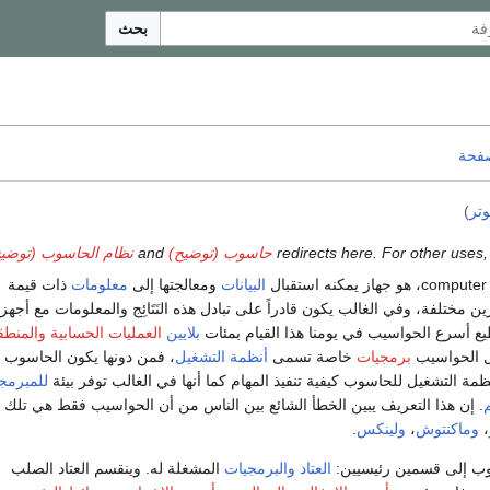
بحث
صفحة
وتر
)
حاسوب (توضيح)
and
نظام الحاسوب (توضيح
، هو جهاز يمكنه استقبال
البيانات
ومعالجتها إلى
معلومات
ذات قيمة
 مختلفة، وفي الغالب يكون قادراً على تبادل هذه النَتَائِج والمعلومات مع أجهز
ع أسرع الحواسيب في يومنا هذا القيام بمئات
بلايين
العمليات الحسابية والمنطق
غل الحواسيب
برمجيات
خاصة تسمى
أنظمة التشغيل
، فمن دونها يكون الحاسوب
مة التشغيل للحاسوب كيفية تنفيذ المهام كما أنها في الغالب توفر بيئة
للمبرمج
م
. إن هذا التعريف يبين الخطأ الشائع بين الناس من أن الحواسيب فقط هي تلك ا
،
وماكنتوش
،
ولينكس
.
وب إلى قسمين رئيسيين:
العتاد
والبرمجيات
المشغلة له. وينقسم العتاد الصلب