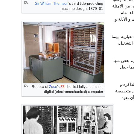
Sir William Thomson
's third tide-predicting
لدائم. من الأمثلة
machine design, 1879–81
ركة لأداء مهام
 الأدلة و
ارية. بينما
G) مع باقي أجزاء نظام التشغيل،
لأخرى، بعض منها
 مما جعل
ذاكرة و
Replica of
Zuse
's
Z3
, the first fully automatic,
يل متخصصة
digital (electromechanical) computer.
ن تعود