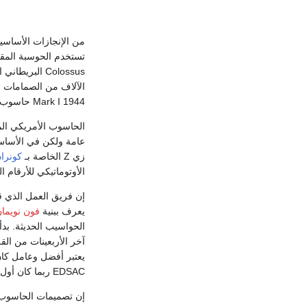
تستخدم الحوسبة المقا
Mark I 1944 حاسوب إلكتروميكانيكي ذو تدرج كبير ولديه قدرة محدودة على البرمجة.
الحاسوب الأمريكي المبن
عامة ولكن في الأساس 
زي Z الخاصة بـ
كونرا
الأوتوماتيكي للأرقام ا
إن فريق العمل الذي قا
يعرف ببنية
فون نويما
الحواسيب الحديثة. بد
آخر الأربعينات من الق
EDSAC ربما كان أول نسخة عملية تم تطويرها.
إن تصميمات الحاسوب ا