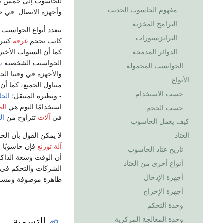
للحاسوب إلى خمس تص
مفهوم الحاسوب الحديث
وأجهزة الاتصال. في حي
البرامج المخزنة
تتعدد أنواع الحواسيب
الترانزستورات
كانت بحجم
غرفة
كبير
كما أن السنوات الأخي
الدوائر المدمجة
الحواسيب الشخصية
س
الحواسيب المحمولة
والأجهزة في وقتنا ال
الأنواع
متناول الجميع، كما أن 
حسب الاستخدام
- ونظيره المتنقل؛
الح
استخدامًا اليوم هي
الح
حسب الحجم
في
آلات
تتراوح من
ال
كيف يعمل الحاسوب
لا يمكن القول بأن ال
العتاد
آلة تورنغ
فإن حاسوبًا 
تاريخ عتاد الحاسوب
أن الوقت وسعة الذاكر
أنواع أخرى من العتاد
الشركات والتحكم في ا
أجهزة الإدخال
ظاهرة موصوفة ومشر
أجهزة الإخراج
وحدة التحكم
التسمية
وحدة المعالجة المركزية