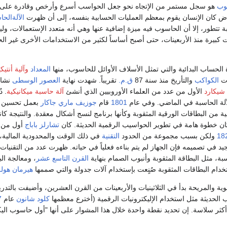
سوب
هو سجل مستمر من الإتجاه نحو جعل الحواسب أسرع وأرخص وقادرة على تخ
ض كان الإنسان يقوم بمعظم العمليات الحسابية بنفسه، إلى أن ظهرت
الآلةالحا
بة تتطور، إلا أن الحاسوب فيه ميزة إضافية عنها وهي أنه متعدد الإستعمالات، 
 كبيرة منذ الأربعينات، حتى أصبح أساساً لكثير من الاستخدامات الأخرى غير ا
الحساب البدائية والتي تمثل الأسلاف الأوائل للحاسوب، منها
المعداد
وآلية أنتيكي
ات
الكواكب
والتأريخ منذ سنة 87
ق.م.
تقريباً. شهدت نهاية
العصور الوسطى
نشاط
 شيكارد
الأول من عدد من العلماء الأوروبيين الذي أنشئ
آلة حاسبة ميكانيكية
. د
لآلة الحاسبة في الماضي. وفي عام
1801
قام
جوزيف ماري جاكار
بعمل تحسين لل
 من البطاقات الورقية المثقوبة وكأنها برنامج لنسج أشكال معقدة. والنتيجة ك
 كان خطوة هامة في تطوير الحواسيب الرقمية الحديثة. كان
تشارلز باباج
أول من ف
18
ولكن بسبب مجموعة من الحدود
التقنية
في ذلك الوقت والمحدودية المالية،
يد في تصميمه فإن الجهاز لم يتم بناءه فعلياً في حياته. ظهرت عدد من التقنيات 
سبة، مثل البطاقة المثقوبة وأنبوب الصمام بنهاية
القرن التاسع عشر
، ومعالجة البي
تخدام البطاقات المثقوبة صُنٍعت بإستخدام آلات جدولة والتي صممها
هيرمان هول
ية والمريحة بدأ في الثلاثينيات والأربعينات من القرن العشرين، وأضيفت بالتدر
 الحديثة مثل استخدام الإليكترونيات الرقمية (أخترع معظمها
كلود شانون
عام
7
كثر سلاسة. إن تحديد نقطة واحدة خلال هذا المشوار على أنها "أول حاسوب ال