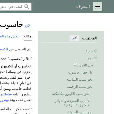
المعرفة
القائمة الرئيسية
حاسوب
مقالة
ناقش هذه ال
المحتويات
أخف
(تم التحويل من
الكمبي
التسمية
التاريخ
"نظام الحاسوب" redirects here. For other uses, see
قبل القرن 20
الحاسوب
أو
الكمبيوتر
computer
يخزنها في وسائط تخزين
أول جهاز حاسوب
أخرى متوافقة. وتستطي
الحواسيب التماثلية
في ثوانٍ قليلة. وتش
الحواسيب الرقمية
قطعة جامدة، وتبين أنظ
الحواسيب الكهروميكانيكية
ليطوروا عليه
تطبيقاته
تعمل تحت بيئة
ويندوز
الأنابيب المفرغة والدوائر
الإلكترونية الرقمية
تنقسم مكونات الحاس
الحواسيب الحديثة