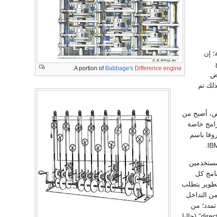
؛ إن
.
A portion of
Babbage's
Difference engine
عض
ذلك تم
اض، أصبح من
رامج خاصة
روفا باسم
أن عددا من المستخدمين
نامج كل
تطوير يتطلب
من التداخل
تمدد؛ من
الأمثلة الملاحظة كان القرص الصلب؛ إن فكرة الملفات الفردية و الترتيب البنائي المنظم للادلة "directories" (حاليا