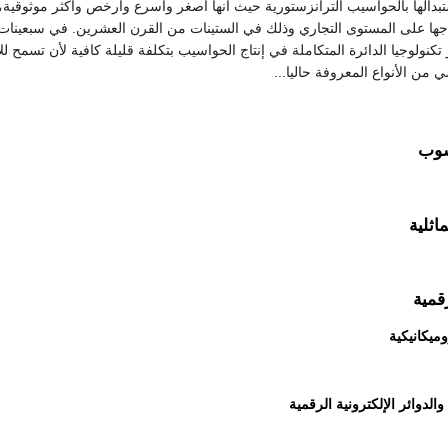
بدالها بالحواسيب الترانزستورية حيث أنها أصغر وأسرع وأرخص وأكثر موثوقية،
نتاجها على المستوى التجاري وذلك في الستينات من القرن العشرين. في سبعينات
كنولوجيا الدائرة المتكاملة في إنتاج الحواسيب بتكلفة قليلة كافية لأن تسمح للأ
ن الأنواع المعروفة حاليا...
سوب
اثلية
قمية
ميكانيكية
والدوائر الإلكترونية الرقمية