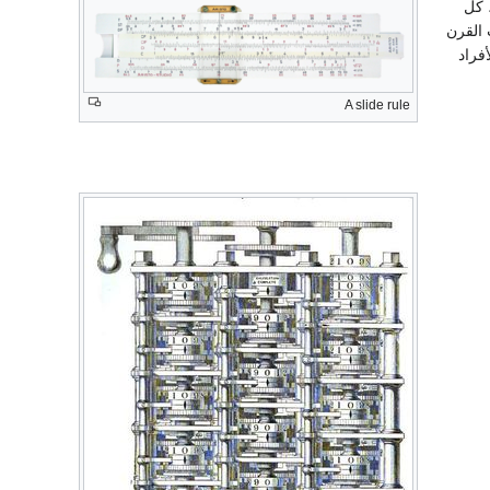
 كل
 القرن
فراد
A slide rule