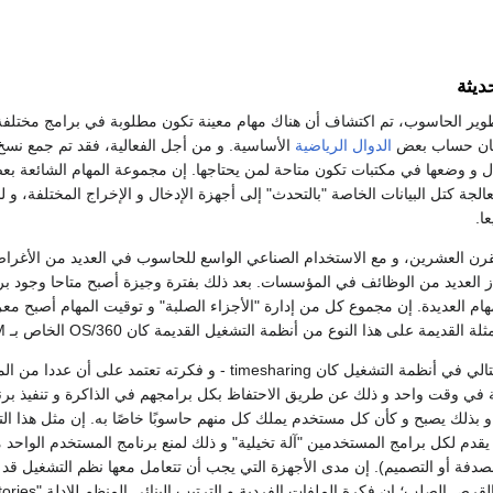
ديثة
وير الحاسوب، تم اكتشاف أن هناك مهام معينة تكون مطلوبة في برامج مختلفة
 كان حساب بعض
الدوال الرياضية
الأساسية. و من أجل الفعالية، فقد تم جمع نسخ
ل و وضعها في مكتبات تكون متاحة لمن يحتاجها. إن مجموعة المهام الشائعة ب
الجة كتل البيانات الخاصة "بالتحدث" إلى أجهزة الإدخال و الإخراج المختلفة، و ل
ا.
القرن العشرين، و مع الاستخدام الصناعي الواسع للحاسوب في العديد من الأغر
از العديد من الوظائف في المؤسسات. بعد ذلك بفترة وجيزة أصبح متاحا وجود ب
مهام العديدة. إن مجموع كل من إدارة "الأجزاء الصلبة" و توقيت المهام أصبح مع
ة القديمة على هذا النوع من أنظمة التشغيل القديمة كان OS/360 الخاص بـ IBM.
إن التطوير الرئيسي التالي في أنظمة التشغيل كان timesharing - و فكرته تعتمد على 
لة في وقت واحد و ذلك عن طريق الاحتفاظ بكل برامجهم في الذاكرة و تنفيذ بر
بذلك يصبح و كأن كل مستخدم يملك كل منهم حاسوبًا خاصًا به. إن مثل هذا ال
قدم لكل برامج المستخدمين "آلة تخيلية" و ذلك لمنع برنامج المستخدم الواحد 
لصدفة أو التصميم). إن مدى الأجهزة التي يجب أن تتعامل معها نظم التشغيل قد 