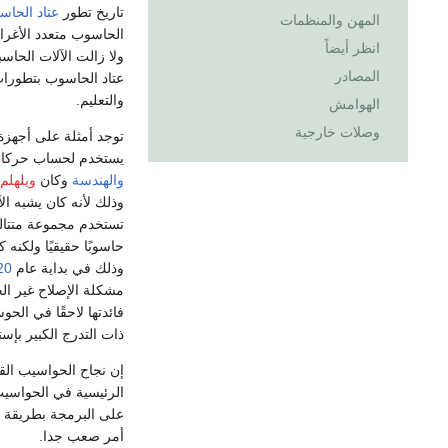
تاريخ تطور
عتاد الحا
المهن والمنظمات
الحاسوب متعدد الأغرا
انظر أيضاً
ولا زالت الآلات الحاس
المصادر
عتاد الحاسوب بتطورات
والتعليم.
الهوامش
وصلات خارجية
توجد أمثلة على أجهزة 
يستخدم لحساب حرك
والهندسة
وكان
ويلهلم
وذلك لأنه كان يشبه ا
تستخدم مجموعة متتالية
حاسوبًا حقيقيًا ولكنه
وذلك في بداية عام
20
مشكلة الإصلاح غير الج
فائدتها لاحقًا في الحو
ذات التدرج الكبير بإس
إن نجاح الحواسيب القو
الرئيسية في الحواسيب
على البرمجة بطريقة أ
أمر صعب جدا.