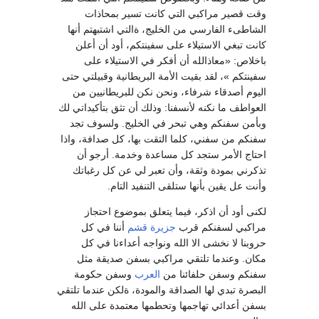
وقت قصير مراكبي التي كانت تسير بمحاذات
الشاطىء الفارسي من الخليج، ةالتي اشتبهتم أنها
كانت تبغي الاستيلاء على سفينتكم، أود أن أعلن
باخلاص: «معاذالله أن أفكر في الاستيلاء على
سفينتكم »، لقد بقيت الأمة البريطانية وقبيلتي حتى
اليوم أصدقاء شرفاء، ونحن نكن للبريطانيين من
العواطف ما نكنه لأنسفنا: وذلك أن تثق بتأكيداتي لك
وبأمن سفنكم وهي تبحر في الخليج. ولسوف تجد
سفنكم من سفني، كلما التقت بها، كل صدافة، واذا
احتاج الأمر ستجد كل مساعدة وخدمة. أرجو أن
تذكرني بمودة وثقة، وأن تعبر لي عن كل رغباتك
وأنت عل يقين بأنها ستلقى التنفيد التام.
لكنى أود أن اذكر، فيما يتعلق بموضوع احتجاز
مراكبي لسفنكم قرب
جزيرة قشم
أننا في كل
حروبنا لا نخشى الا الله ونواجه أعداءنا في كل
مكان. وعندما تلتقي مراكبي بسفن صديقة مثل
سفنكم وسفن حلفائنا من
العرب
وسفن حكومة
البصرة تبدي لها الصداقة والمودة، ةلكن عندما تلتقي
بسفن أعدائي تهاجمها وتحطمها معتمدة على الله