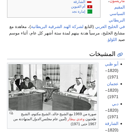
ماريسون
،
الشارقة
أم القيوين‎
المقيم
إمارة نجد
السياسي
البريطاني
في الخليج العربي
(التابع
لشركة الهند الشرقية البريطانية
)، معاهدة مع
مشايخ الخليج، مرسياً هدنة بينهم لمدة ستة أشهر كل عام، أثناء موسم
صيد
اللؤلؤ
.
المشيخات
أبو ظبي
(1820–
1971)
عجمان
(1820–
1971)
دبي
(1820–
صورة من 1969 مع الشيخ خالد، الشيخ مكتوم، الشيخ
1971)
طحنون
وعدي بيطار
(أمين عام
مجلس الدول المتهادنة
من
الشارقة
1967 حتى 1971)
(1820–