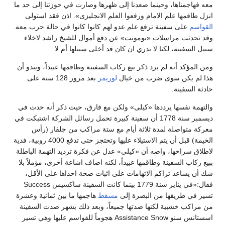
معه فهاجمناها، وحينما صعدنا إلى ظهرها وصارت في حوزتنا إلى حد ما
انزل طاقمها علم الامام ورفعوا العلم الانجليزى». اذن فقد استولى
القواسم
على سفينة ترفع علم عدو لهم كانوا كانوا في حالة حرب معه.
وقد تحدثت مراسلات «بومونت» عن دفع أموال للشيخ راشد لاخلاء
سبيل السفينة، لكنا لا ندري ان كان قد أخلى سبيلها أم لا.
ومن المؤكد أنه لم يرد ذكر بيع ركاب السفينة وطاقمها عبيداً، ويبدو أن
هذا لم يكن سوى ضرب من خيال
لوريمر
بعد مرور 128 سنة على
حادثة السفينة.
والتهمة نفسها يرددها «كيلى» ولكن مع فارق، حيث ذكر أنه حدث في
ديسمبر سنة 1778 أن سفينة كبيرة تحمل رسائل الشركة اشتبكت في
معركة متواصلة لمدة ثلاثة أيام مع ستة مراكب من جلفار (رأس
الخيمة) قبل أن يتم الاستيلاء عليها وتحتجز حتى تدفع 4000 روبية، فدية
لاطلاق سراحها، واضه أن «كيلى» عدل عن فكرة ترديد التهمة الباطلة
ببيع ركاب السفينة وطاقمها عبيداً، لكنه اضاف اشاعة أخرى، مؤملاً بلا
شك أن يساعد تراكم الاتهامات على اثبات صحة احداها على الأقل،
فقال:«في يناير سنة 1779 بينما كانت السفينة ساكسيس Success
تسير في طريقها من البصرة إلى
مسقط
هاجمها ما بين ثمانية وعشرة
من مراكب خشبية لكنها صدتها جميعاً، وبعد ذلك بشهر صدت السفينة
اسستانس سنو Assistance Snow هجوماً للقواسم عليها وهي تسير