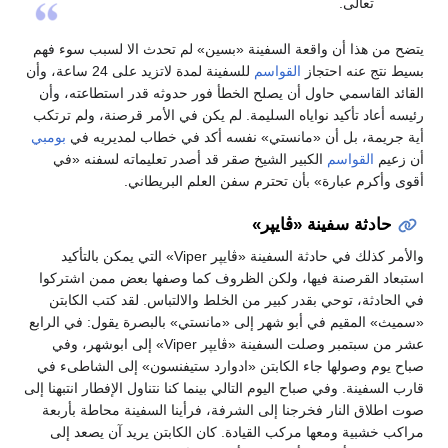
تعالى.
يتضح من هذا أن واقعة السفينة «بسين» لم تحدث الا لسبب سوء فهم
بسيط نتج عنه احتجاز
القواسم
للسفينة لمدة لاتزيد على 24 ساعة، وأن
القائد القاسمي حاول أن يصلح الخطأ فور حدوثه قدر استطاعته، وأن
رئيسه أعاد تأكيد نواياه السليمة. لم يكن في الأمر قرصنة، ولم ترتكب
أية جريمة، بل أن «مانستي» نفسه أكد في خطاب لمديريه في
بومبي
أن زعيم
القواسم
الكبير الشيخ صقر قد أصدر تعليماته لسفنه «في
أقوى وأكرم عبارة» بأن تحترم سفن العلم البريطاني.
حادثة سفينة «ڤايپر»
والأمر كذلك في حادثة السفينة «ڤايپر Viper» التي يمكن بالتأكيد
استبعاد القرصنة فيها، ولكن الظروف كما وصفها بعض ممن اشتركوا
في الحادثة، توحي بقدر كبير من الخلط والالتباس. لقد كتب الكابتن
«سميث» المقيم في أبو شهر إلى «مانستي» بالبصرة يقول: في الرابع
عشر من سبتمبر وصلت السفينة «ڤايپر Viper» إلى ابوشهر، وفي
صباح يوم وصولها جاء الكابتن «ادوارد ستيفنسون» إلى الشاطىء في
قارب السفينة. وفي صباح اليوم التالي بينما كنا نتناول الإفطار انتبهنا إلى
صوت اطلاق النار فخرجنا إلى الشرفة، فرأينا السفينة محاطة بأربعة
مراكب خشبية ومعها مركب القيادة. كان الكابتن يريد آن يصعد إلى