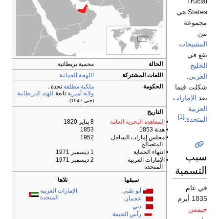
Trucial
States هي
مجموعة
من
المشيخات
تقع في
الحالة
محمية بريطانية
الخليج
اللغات المشتركة
اللهجة العمانية
العربي
.
شكلت فيما
الحكومة
ملكية مطلقة
تحدة .
ولاية أميرية
تابعة
للهند البريطانية
بعد
الإمارات
(حتى 1947)
العربية
التاريخ
[1]
المتحدة
.
•
المعاهدة البحرية العامة
8 يناير 1820
• هدنة 1853
1853
• مجلس إمارات الساحل
1952
المتصالح
• انتهاء الحماية
1 ديسمبر 1971
سبب
• الإمارات العربية
2 ديسمبر 1971
التسمية
المتحدة
سبقها
تلاها
في عام
أبو ظبي
الإمارات العربية
المتحدة
1835 أبرم
عجمان
دبي
جيمس
رأس الخيمة