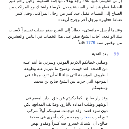
(رأس الخيمة) عليها 250 رجلاً بهدف مهاجمة السفينة. وحين رآهم كبير
الضباط قطع قيد ابحار السفينة وحبل للارساء واشتبك مع المراكب من
الصباح إلى المساء، فقتل عدد كبير من رجال المراكب، وقتل كبير
ضباط «فايبر» ورجل آخر وجرح أربعة».
وعندما أرسل «مانستي» خطاباً إلى الشيخ صقر يطلب تفسيراً لأسباب
تلك الواقعة، أجاب الشيخ صقر على هذا الخطاب في الثامن والعشرين
من نوفمبر سنة
1779
قائلاً:
بعد التحية
وصلني خطابكم الكريم الموقر، وسرني ما أنتم عليه
من الصحة. لقد فهمت بوضوح ما عبرتم عنه وطبيعة
الظروف المؤسفة التي شاء الله أن تقع، ممثلة في
الموجهة التي جرت بين الشيخ صالح بن محمد
وسفينتكم.
وقد زار صالح ـ كما ذكرتم عن حق ـ دار المقيم في
أبوشهر وطلب امداده بالبارود وقذائف المدافع، لكن
دون سوء قصد. وقد هوجمت سفينتكم أولاً بمركب
تابع لعرب
صحار
، ومعه مراكب أخرى في صحبة
صالح، أن اشتباك خسروا فيه كثيراً وفقدوا بهض