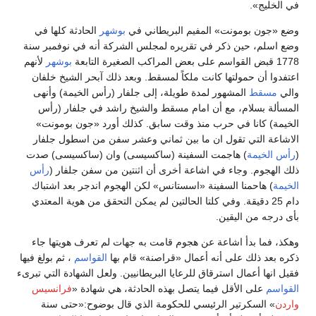
في الخليج».
وضع «جون بومونت» المفيم البريطاني في
بوشهر
الحادثة كلها في
وضع اسلم، حين ذكر في تقريره لمجلس الشركة أنه في نوفمبر سنة
1778 قبض القواسم على بعض المراكب الصغيرة التابعة
بوشهر
لأنهم
اعتفدوا أن حمولتها كانت ملكاً لمسقط. وبعد ذلك آبحر الشيخ خلفان
والي
مسقط
المشهور لمدة طويلة، إلى جلفار (رأس الخيمة) وأنهى
المسألة بسلام، مع أن امام مسقط والشيخ راشد في جلفار (رأس
الخيمة) كانا في حرب منذ وقت سابق. كذلك أورد «جون بومونت»
الاشاعة التي تقول ان ما بين ثماني وعشر سفن من اسطول جلفار
(
رأس الخيمة
) هاجمت السفينة (ساكسيسى) وان (ساكسيسى) صدت
ذلك الهجوم. وجاء في اشاعة أخرى أن اثنتين من سفن جلفار (
رأس
الخيمة
) هاحمنا السفينة «اسستانس» لكن الهجوم اندجر بعد اشتباك
دام 25 دقيقة. وفي كلتا الحالتين لم يمكن التحقق من هوية المعتدي
بأى درجه من اليقين.
وهكذ، فما بدأ اشاعة عن هجوم قامت به جهات لم تعرف هويتها جاء
ذكره بعد ذلك على أنه أعمال «قراصنة» قام بها
القواسم
، ثم بولغ فيها
فقيل انها أعمال استرقاق للرعايا البريطانيين. ولعل الشهادة التي تبرىء
القواسم
على الأقل فيما يتصل بهذه الحادثة، هي شهادة «
فرانسيس
واردن
» السكرتير الرئيسي للحكومة الذي قال بوضوح:«حتى سنة