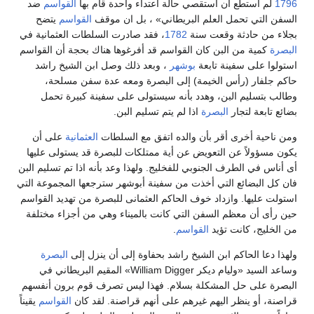
1796
لم أستطع أن أستقصي حالة اعتداء واحدة قام بها
القواسم
ضد
السفن التي تحمل العلم البريطاني» ، بل ان موقف
القواسم
يتضح
بجلاء من حادثة وقعت سنة
1782
، فقد صادرت السلطات العثمانية في
البصرة
كمية من البن كان القواسم قد أفرغوها هناك بحجة أن القواسم
استولوا على سفينة تابعة
بوشهر
، وبعد ذلك وصل ابن الشيخ راشد
حاكم جلفار (رأس الخيمة) إلى البصرة ومعه عدة سفن مسلحة،
وطالب بتسليم البن، وهدد بأنه سيستولى على سفينة كبيرة تحمل
بضائع تابعة لتجار
البصرة
اذا لم يتم تسليم البن.
ومن ناحية أخرى أقر بأن والده اتفق مع السلطات
العثمانية
على أن
يكون مسؤولاً عن التعويض عن أية ممتلكات للبصرة قد يستولى عليها
أى أناس في الطرف الجنوبي للفخليج. ولهذا وعد بأنه اذا تم تسليم البن
فان كل البضائع التي أخذت من سفينة أبوشهر سترجعها المجموعة التي
استولت عليها. وازداد خوف الحاكم العثمانى للبصرة من تهديد القواسم
حين رأى أن معظم السفن التي كانت بالميناء وهي من أجزاء مختلفة
من الخليج، كانت تؤيد
القواسم
.
ولهذا دعا الحاكم ابن الشيخ راشد بحفاوة إلى أن ينزل إلى
البصرة
وساعد السيد «وليام ديكر William Digger» المقيم البريطاني في
البصرة على حل المشكلة بسلام. فهذا ليس تصرف قوم برون أنفسهم
قراصنة، أو ينظر اليهم غيرهم على أنهم قراصنة. لقد كان
القواسم
يقيناً