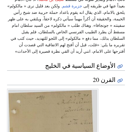
بعيداً عنها في طريقه إلى
جزيرة قشم
. ولكن بعد قليل نرى « مالكولم»
يلحق بالامام، الذي يقال انه يقوم باعداد حملة حربية ضد شيخ رأس
الخيمة، والحقيقة أن أكراً مهماً سيأتي ذكره لاحقاً، ويلتقي به على ظهر
سفينته « جونجافا». وهناك طلب « مالكولم» من السيد سلطان امام
مسقط أن يطرد الطبيب الفرنسي الخاص بالسلطان، فلم يقبل
السلطان بذلك، مما دفع « مالكولم» إلى اللجو للتهديد، حيث كتب في
تقريره ما يلي: «قلت، قبل أن أفتح لهم الاتفاقية التي قصدت أن
أقترحها على الامام، انني أريد أن القي نظرة قصيرة إلى الأحداث»
الأوضاع السياسية في الخليج
القرن 20