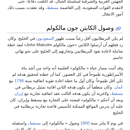
الجهتين الغربية والشرقية لسلسلة الجبال، قد أغلقت دفاعاً، حتى
لاتتقدم القوات السعودية، إلى العاصمة
مسقط
، وقد تعقدت بسبب ذلك
أمور الانتقال.
وصول الكابتن جون مالكولم
لم يكن البريطانيون أقل رعباً بسبب ظهور
السعوديون
في الخليج. وكان
رد فعلهم أن أرسلوا الكابتن «جون مالكولم John Malcolm» ليفذ خطة
شاملة لاعادة نفوذ البريطانيين وتجارتهم إلى الخليج على نحو نهائي
حاسم.
وقد أثبت مسار حياة « مالكولم» العلمية أنه واحد من أشد بناة
الأمبراطورية طموحاً في كل العصور، كما أن خطته لتحقيق هدفه لم
تكن أقل طموحاُ. وكان أول ما خطه اعادة تقوية اتفاقية سنة
1798
مع
عُمان
. وكان منطقياً أن يكون هدفه الثاني اقامة تمثيل بريطاني في
مسقط
، ولاغربة أن يكون هدفه الثالث عقد اتفاقية تجارية مع
إيران
.
وبعد أن أحكم « مالكولم» قبضته على التجارة مع مسقط وإيران، كان
عليه أن يدرس المواقع الممكنة لتأسيس قاعدة تجارية بريطانية في
الخليج.
في يوم 8 يناير سنة
1800
وصول « مالكولم» إلى
مسقط
، واستقبله
نائب الامام ومدير شؤنه في مسقط
سيف بن محمد
، اذ كان الامام