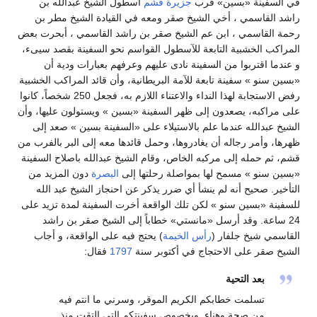
في السفينة «بسين» قرب
جزيرة قشم
أسطول الشيخ عبدالله بن
راشد القاسمي ، أخي الشيخ صقر ومعه في القيادة الشيخ مطر بن
رحمة القاسمي ، ابن عم الشيخ صقر بن راشد القاسمي ، أبحرت بعض
المراكب الخشبية التابعة للآسطول القواسم نحو السفينة بقصد سيىء،
و عندما اقتربوا من السفينة نادى عليهم وعرفهم بعبارات ودية أن
«بسين سنو » سفينة تابعة للآمة البريطانية، وأن قائد المراكب الخشبية
رفض الاستجابة لهذا النداء والاعتناء اللازم به، فجعل 250 شخصاً، كانوا
على مراكبه، يصعدون إلى ظهر السفينة «بسين » ويستولون عليها، وأن
الشيخ عبدالله عندما علم بالاستيلاء على «السفينة بسين » صعد إلى
ظهرها، وأمر رجاله أن يغادروها، وحمل قائدها معه إلى البر بالفرب من
قشم، ثم حمله إلى مركبه الخاص، وقام الشيخ عبدالله باصلاح السفينة
«بسين سنو » مسمح لها بمواصلة رحلتها إلى
البصرة
دون المزيد من
التأخير. صحيح أنه لم ينشأ أي ضرر يذكر عن احنجاز الشيخ عبد الله
للسفينة «بسين سنو » لكن تلك الواقعة أخرت السفينة لمدة تزيد على
24 ساعة. وقد أرسل «مانستي» خطاباً إلى الشيخ صقر بن راشد
القاسمي شيخ جلفار (
رأس الخيمة
) يحتج فيه على الواقعة، و أجاب
الشيخ صقر على الاحتجاج في أكتوبر سنة
1797
فقال:
بعد التحية
تسلمت خطابكم الكريم الموقر، وسرني ما انتم فيه
من صحة وهناء. وبخصوص سفينتكم التي التقت منذ