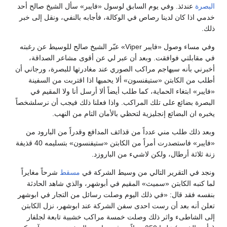
البصرة
عندئذ. وفي يوم السابق لوسول «فايبر» سأل الشيخ صالح أحد
خدمي اذا كان لدينا رصاص في الوكالة، فأجابه بالنفي، ونقل إلى خبر
ذلك.
وفي مساء وصول «فايبر Viper» عبّر الشيخ صالح للوسيط عن رغبته
في مقابلتي فوافقت. وبعد أن عبر لي عن أقوى مشاعر الصداقة،
أخبرني بأنه سيهاجم مراكب الصوري عند مغادرتها للبصرة، ورجاني أن
أطلب من الكابتن «ستيفنسون» ألا يحميها اذا اقتربت من السفينة
«فايبر» ابتغاء الحماية، كما طلب أيضاً ألا أرسل أنا ولا المقيم في
البصرة بضائع على تلك المراكب. واذا فعلنا ذلك فيجب أن نرسلشخصاً
يخبره ان البضائع إنجليزية لتحظي بالأمان التام من النهب.
وبعد ذلك طلب مني عدداً من قذائف المدافع وقدراً من البارود من
«فايبر» فاستصدرت أمراً من الكابتن «ستيفنسون» بتسليمه 40 قذيفة
زنة ثلاثة أرطال، ولكن لاشيء من الباروزد.
ونجد في التقرير التالي من وسيط الشركة في
مسقط
شرحاً مغايراً
لما كنبه الكابتن «سميث» المقيم في أبوشهر، والذي شاهد الحادثة
بنفسه فقد قال: «في ذلك اليوم وصلت رسائل من التجار في ابوشهر
تعلن أنه بعد أن رست احدى سفن الشركة عند ابوشهر، نزل الكابتن
إلى الشاطىء واثر ذلك وصلت خمسة مراكب خشبية تابعة لجلفار