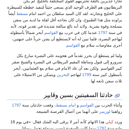
تجاراً جديرين بالثقة تحترمهم القوى المختلفة بالخليج. لم يكن
البريطانيون هم الطرف الوحيد الذي يسعى حثيثاً لتنفيذ خططه للسيطرة
على الخليج وتجارته. لقد كان السيد سلطان بن احمد امام
مسقط
أيضاً
يراوده مثل هذا الطموح، وان كان نجاحه أقل لقلة ما لديه من سفن
مسلحة وقوة بشرية. ولابد أنه بالغ مبالغة شديدة في تقدير قوته، لأنه
في سنة
1797
عندما كان في حرب مع
القواسم
آبحر شمالاً بأسطوله
ليهاجم البصرة، فلما تبين له أنه لايستطيع أن يشن حرباً على جبهتين،
أجرى مفاوضات سلام مع
القواسم
.
ولما لم يستطع آن يحرز تقدماً في هجومه على البصرة سارع بكل
سرورو إلى قبول وساطة المقيم البريطاني في البصرة والشيخ صقر
كبير القواسم. ولكن بعد أن عاد الامام في سلام مع العثمانيين، آبحر
بأسطول كبير سنة
1799
ليهاجم
البحرين
ويتمكن من الاستيلاء على
ثلاث سفن تابعه لها.
حادثتا السفينتين بسين وڤايپر
وأثناء الحرب بين
القواسم
و
امام مسقط
، وقعت حادثتان سنة
1797
رواهما
لوريمر
على أنهما من أعمال القرصنة الشنيعة.
وردد
كيلي
هذا الاتهام كأنه أمر لا يرقى اليه الشك فقال: «في يوم 18
مايو سنة
1797
بينما كانت السفينة (بسين سنو)» تحمل رسائل