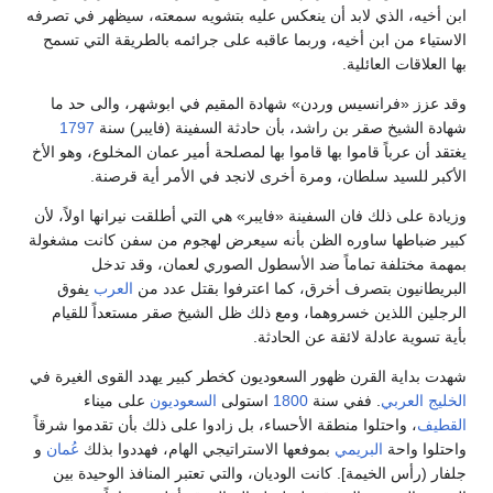
ابن أخيه، الذي لابد أن ينعكس عليه بتشويه سمعته، سيظهر في تصرفه
الاستياء من ابن أخيه، وربما عاقبه على جرائمه بالطريقة التي تسمح
بها العلاقات العائلية.
وقد عزز «فرانسيس وردن» شهادة المقيم في ابوشهر، والى حد ما
شهادة الشيخ صقر بن راشد، بأن حادثة السفينة (فايبر) سنة
1797
يغتقد أن عرباً قاموا بها قاموا بها لمصلحة أمير عمان المخلوع، وهو الأخ
الأكبر للسيد سلطان، ومرة أخرى لانجد في الأمر أية قرصنة.
وزيادة على ذلك فان السفينة «فايبر» هي التي أطلقت نيرانها اولاً، لأن
كبير ضباطها ساوره الظن بأنه سيعرض لهجوم من سفن كانت مشغولة
بمهمة مختلفة تماماً ضد الأسطول الصوري لعمان، وقد تدخل
البريطانيون بتصرف أخرق، كما اعترفوا بقتل عدد من
العرب
يفوق
الرجلين اللذين خسروهما، ومع ذلك ظل الشيخ صقر مستعداً للقيام
بأية تسوية عادلة لائقة عن الحادثة.
شهدت بداية القرن ظهور السعوديون كخطر كبير يهدد القوى الغيرة في
الخليج العربي
. ففي سنة
1800
استولى
السعوديون
على ميناء
القطيف
، واحتلوا منطقة الأحساء، بل زادوا على ذلك بأن تقدموا شرقاً
واحتلوا واحة
البريمي
بموفعها الاستراتيجي الهام، فهددوا بذلك
عُمان
و
جلفار (رأس الخيمة]. كانت الوديان، والتي تعتبر المنافذ الوحيدة بين