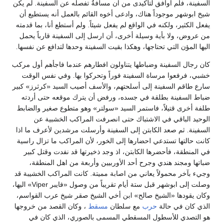
السفينة، فلم أوافق لتأكيدى من أن مسافةٌ تفصله عن السفينة. لم يكن
شيخ ابوشهر موجوداً هناك، وادعى أخوه القائم بالعمل أنه يستطيع أن
يفعل الكثير، ولكنه في الواقع لم يفعل شيئاً. ولم أستطع أنا، بما قدمته
من عروض، ولا بأية وسيلة أخرى، أن ارسل إلى السفينة قارباً يحمل
اليها المؤن التي تحتاجها، وهكذا بقيت السفينة وحدها لتدافع عن نفسها.
كان رجال السفينة وضباطها يتناولون افطارهم عندما فاجأهم أول مركب
خشبي، فرفعوا مرساة السفينة فوراً وتحركوا بها. وفي نفس الوقت
سارع طاقم السفينة إلى أسلحتهم، والأسف أصيب السيد «كرثرز» كبير
ضباط السفينة بطلقة في جسده، ورفض أن يترك موقعه حتى أردته
طلفة أخرى قتيلاً، فاستمر السيد «سولتر» وهو متطوع صغير والضابط
الوحيد الباقي في الاشتباك حتى انصرفت المراكب الخشبية عن
السفينة. ثم صعد الكابتن إلى السفينة وأرسلت مرشدين لأعرف ما اذا
كانت حالتها تستدعي احضارها إلى الخور، لأن المراكب ما تزال راسية
في المنطقة، فأحضرها الكابتن، اذ وجد ذخيرتها قد نفدت وقتل كبير
ضباتها ومجند هندي وجرح أحد الأوربيين وأربعة من اهل المنطقة،
وجيء بآخر محمولاً يعاني من اصابة مميتة. كانت المراكب الخشيبة قد
وصلت إلى ابوشهر قبل ستة أيام تقريباً من وصول «فايبر Viper» اليها،
وكان يقودها «الشيخ صالح» ابن أخي الشيخ صقر شيخ عرب القواسم،
الذي كان في حالة
حرب
مع سلطان
مسقط
، وكان القصد من خروجها
هو التصدي للأسطول المسقطي المسمى بالصوري، الذي كان في