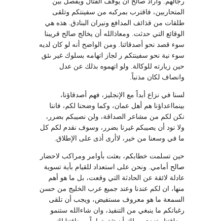
رجالهم. وأراد صالح أن يوقف القتال ويفصل بين
المتحاربين، فاقترب بمركبه من سفينتكم وتلقى
طلقات من قذائف المدافع ونيران البنادق. هذه هي
الوقائع التي حدثت. ومعاذالله أن يخالج صالح قريبنا
سوء قصد نحو أصدقائنا. ومن الواضح أنه لو كان لديه
سوء نية نحو سفينتكم ر لجاز اتهامه بسلوك غير ىئق
حين زيارته للوكالة. ولو اتهموه بذلك عن عدل
وانصاف لكان مذنباً.
لسنا في نزاع أبداً مع الإنجليز، فهم أصدقاؤنا،
بينمااعداؤنا هم أهل عمان، وكما وضحنا لكم، فاننا
نكن لكم من مشاعر الصداقة، ولن نصيبكم بضرر،
ولا نود أن يصيبكم غيرنا بضرر، وسوف نقدم لكم كل
ما في وسعنا من خير، لاأرى أذى على الإطلاق.
حين تسلمت خطابكم، بعثت بأوامر ومراكب لاحضار
صالح أمامي. ونحن على استعداد للقيام بأية تسوية
عادلة لائقة عن الحادثة التي وقعت، بل ما هو أهم
منها، ان لكم عندنا وعند جميع عرب الخليج من حسن
السمعة ما هو معروف مستفيض، ويجب أن تلقى
رغباتكم ما ينبغي من التنفيذ، وان شاءالله ستنمو
صداقتنا وتزدهر، ولك أن تثق تماماً بصداقتنا لك،