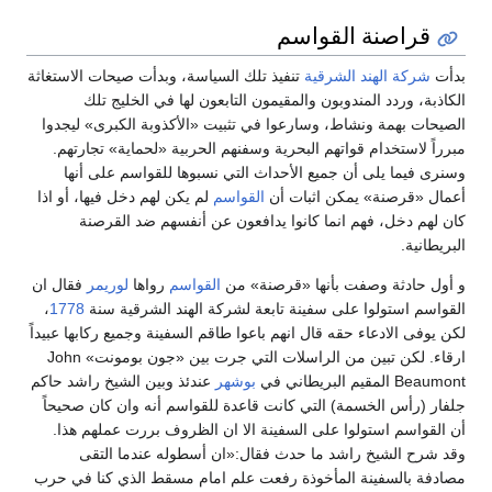
قراصنة القواسم
بدأت
شركة الهند الشرقية
تنفيذ تلك السياسة، وبدأت صيحات الاستغاثة
الكاذبة، وردد المندوبون والمقيمون التابعون لها في الخليج تلك
الصيحات بهمة ونشاط، وسارعوا في تثبيت «الأكذوبة الكبرى» ليجدوا
مبرراً لاستخدام قواتهم البحرية وسفنهم الحربية «لحماية» تجارتهم.
وسنرى فيما يلى أن جميع الأحداث التي نسبوها للقواسم على أنها
أعمال «قرصنة» يمكن اثبات أن
القواسم
لم يكن لهم دخل فيها، أو اذا
كان لهم دخل، فهم انما كانوا يدافعون عن أنفسهم ضد القرصنة
البريطانية.
و أول حادثة وصفت بأنها «قرصنة» من
القواسم
رواها
لوريمر
فقال ان
القواسم استولوا على سفينة تابعة لشركة الهند الشرقية سنة
1778
،
لكن يوفى الادعاء حقه قال انهم باعوا طاقم السفينة وجميع ركابها عبيداً
ارقاء. لكن تبين من الراسلات التي جرت بين «جون بومونت» John
Beaumont المقيم البريطاني في
بوشهر
عندئذ وبين الشيخ راشد حاكم
جلفار (رأس الخسمة) التي كانت قاعدة للقواسم أنه وان كان صحيحاً
أن القواسم استولوا على السفينة الا ان الظروف بررت عملهم هذا.
وقد شرح الشيخ راشد ما حدث فقال:«ان أسطوله عندما التقى
مصادفة بالسفينة المأخوذة رفعت علم امام مسقط الذي كنا في حرب