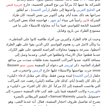
للشركة، ها جمها 22 مركباً من نوع السفن الخشبية، خارج
جزيرة قيس
في
الخليج العربي
وأخذوها إلى جلفار (
رأس الخيمة
) ، ثم أطلق
سراحها بعد ذلك بعدة أيام. وفي أكتوبر من نفس السنة، كان طراد
الشركة
ڤايپر
راسياً في ميناء
أبو شهر
، فهاجمته فجأة بعض المراكب
الخشيبة التابعة للقواسم، فيما بدأ أنه محاولة للاستيلاء على ما في
مستودع الطراد من بارود وقنابل.
وحيث ان قائد الطراد وكثيرين من أفراد طاقمه كانوا على الشاطىء،
بدا وكأن لاامل في رد هجوم القواسم. لكن الذين بقوا على ظهر الطراد
أحبطوا، بسرعة بديهتهم/ محاولات القراصنة للصعود على ظهر الكراد،
عندما قطعوا حبال الارساء وانطلقوا في البحر، وعندما وصل إلى
مسافة كافية، صدوا المراكب الخشيبة بعدة طلقات سددت من مدافع
الطراد الجانبية. ذكر
لوريمر
في دعواه أن السفينة
بسين سنو
Bassein
snow جرت مهاجمتها والاستيلاء عليها خارج
الرمس
واحتجزت في
جلفار (
رأس الخيمة
) لمدة يومين فقط، وذلك في مقابل ادعاء «كيلي»
أن ذلك كان (لعدة) أيام، كذلك فان مبالغة (كيلي) رفعت عدد المراكب
التي هاجمت السفينة إلى 22 مركباً. كل ذلك كان افتراء من «كيلي» و
«
لوريمر
» وكانت الحقيقة فيما يلي، فقد كتب قائد السفينة «بسين» إلى
«صموئيل مانستي Samuel Manesty» المقيم البريطاني بالبصرة
يشرح له تفاصيل ظروف احتجار السفينة، فقال: أنه عندما التقى، وهو