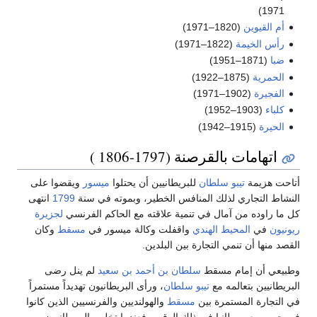
1971)
أم القيوين
(1820–1971)
رأس الخيمة
(1822–1971)
ضبا
(1871–1951)
الحمرية
(1875–1922)
الفجيرة
(1902–1971)
كلباء
(1903–1952)
الحيرة
(1915–1942)
اتهامات بالقرصنة (1797-1806 )
أتاحت هزيمة
تيبو سلطان
للبريطانيين أن يحتلوا
ميسور
ويقضوا على
النشاط التجاري لذلك المنافس الخطير، وبموته في سنة
1799
انتهى
كل ما راوده من آمال في تنمية علاقته مع الحاكم الفرنسي
لجزيرة
ريونيون
في
المحيط الهندي
واقفلت وكالة ميسور في
مسقط
وكان
القصد منها أن تنمي التجارة بين البلدين.
وطبيعي أن إمام مسقط
سلطان بن أحمد بن سعيد
لم ينل رضى
البريطانيين بتعالمه مع
تيبو سلطان
، ورأى البريطانيون تهديداً مستمراً
في التجارة المستمرة بين
مسقط
والهولنديين والفرنسيين الذين كانوا
في حرب مع بريطانيا في ذلك الوقت، فعندما تخلص البريطانيون من