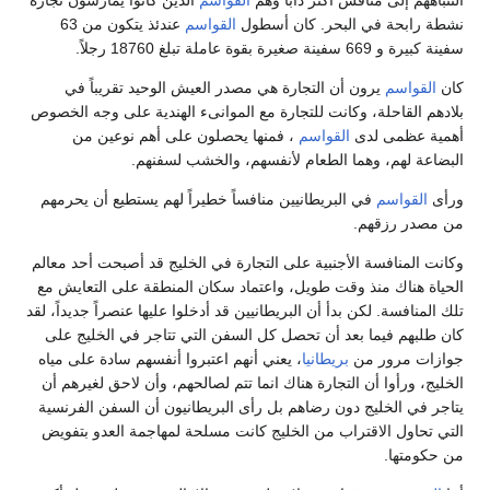
النتباههم إلى منافس أكثر دأباً وهم
القواسم
الذين كانوا يمارسون تجارة
نشطة رابحة في البحر. كان أسطول
القواسم
عندئذ يتكون من 63
سفينة كبيرة و 669 سفينة صغيرة بقوة عاملة تبلغ 18760 رجلاً.
كان
القواسم
يرون أن التجارة هي مصدر العيش الوحيد تقريباً في
بلادهم القاحلة، وكانت للتجارة مع الموانىء الهندية على وجه الخصوص
أهمية عظمى لدى
القواسم
، فمنها يحصلون على أهم نوعين من
البضاعة لهم، وهما الطعام لأنفسهم، والخشب لسفنهم.
ورأى
القواسم
في البريطانيين منافساً خطيراً لهم يستطيع أن يحرمهم
من مصدر رزقهم.
وكانت المنافسة الأجنبية على التجارة في الخليج قد أصبحت أحد معالم
الحياة هناك منذ وقت طويل، واعتماد سكان المنطقة على التعايش مع
تلك المنافسة. لكن بدأ أن البريطانيين قد أدخلوا عليها عنصراً جديداً، لقد
كان طلبهم فيما بعد أن تحصل كل السفن التي تتاجر في الخليج على
جوازات مرور من
بريطانيا
، يعني أنهم اعتبروا أنفسهم سادة على مياه
الخليج، ورأوا أن التجارة هناك انما تتم لصالحهم، وأن لاحق لغيرهم أن
يتاجر في الخليج دون رضاهم بل رأى البريطانيون أن السفن الفرنسية
التي تحاول الاقتراب من الخليج كانت مسلحة لمهاجمة العدو بتفويض
من حكومتها.