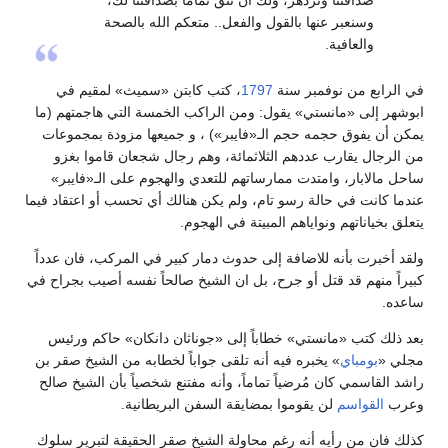
وسنعبر عنها بالقول والفعل.. متعكم الله بالصحة
والعافية.
في الرابع من نوفمبر سنة
1797
، كتب كابتن «سميث» لمقيم في
ابوشهر إلى «مانستي» يقول: ومن الراكب الخمسة التي هاجمتهم (ما
يمكن أن يفوق حجمه حجم الـ«فايبر») ، و جميعها مزودة بمجموعات
من الرجال يقارب عددهم الثلاثمائة، وهم رجال شجعان قاموا بغزو
ساحل مالابار، وامتدت ممارساتهم للتعدي والهجوم على الـ«فايبر»
عندما كانت في حالة رسو تام، ولم يكن هنالك أي تحسب أو اعتقاد فيما
يتعلق بخياناتهم ونواياهم المبيتة في الهجوم.
ولقد أخبرت بأنه للاضافة إلى حدوث دمار كبير في المركب، فان عدداً
كبيراً منهم قد قتل أو جرح، بل ان الشيخ صالحاً نفسه أصيب بجراح في
ساعده.
بعد ذلك كتب «مانستي» خطاباً إلى «جوناثان دانكان» حاكم ورئيس
مجلي «
بومباي
» يخبره فيه أنه تلقى جواباً لخطابه من الشيخ صقر بن
راشد القاسمي كان مُرضياً تماماً، وأنه مفتنع شخصياً بأن الشيخ صالح
وعرب
القواسم
لن يقوموا بمضايقة السفن البريطانية.
كذلك فان من رأيه أنه رغم محاولة الشيخ صقر الحقيقة لتبرير سلوك