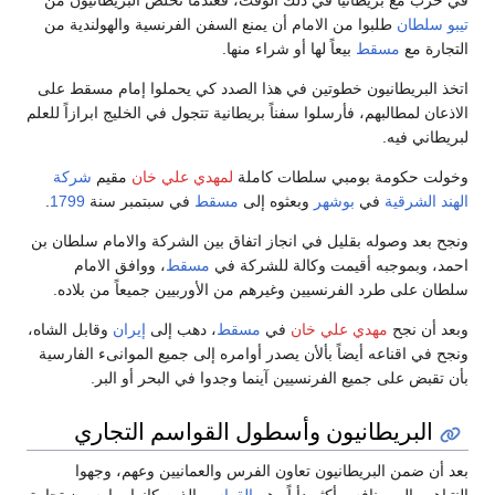
تيبو سلطان
طلبوا من الامام أن يمنع السفن الفرنسية والهولندية من
التجارة مع
مسقط
بيعاً لها أو شراء منها.
اتخذ البريطانيون خطوتين في هذا الصدد كي يحملوا إمام مسقط على
الاذعان لمطالبهم، فأرسلوا سفناً بريطانية تتجول في الخليج ابرازاً للعلم
لبريطاني فيه.
وخولت حكومة بومبي سلطات كاملة
لمهدي علي خان
مقيم
شركة
الهند الشرقية
في
بوشهر
وبعثوه إلى
مسقط
في سبتمبر سنة
1799
.
ونجح بعد وصوله بقليل في انجاز اتفاق بين الشركة والامام سلطان بن
احمد، وبموجبه أقيمت وكالة للشركة في
مسقط
، ووافق الامام
سلطان على طرد الفرنسيين وغيرهم من الأوربيين جميعاً من بلاده.
وبعد أن نجح
مهدي علي خان
في
مسقط
، دهب إلى
إيران
وقابل الشاه،
ونجح في اقناعه أيضاً بألأن يصدر أوامره إلى جميع الموانىء الفارسية
بأن تقبض على جميع الفرنسيين آينما وجدوا في البحر أو البر.
البريطانيون وأسطول القواسم التجاري
بعد أن ضمن البريطانيون تعاون الفرس والعمانيين وعهم، وجهوا