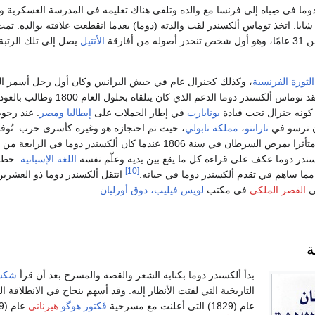
وما في صِباه إلى فرنسا مع والده وتلقى هناك تعليمه في المدرسة العسكرية و
ابا. اتخذ توماس ألكسندر لقب والدته (دوما) بعدما انقطعت علاقته بوالده. تمت
 أفارقة
الأنتيل
يصل إلى تلك الرتبة
ثورة الفرنسية
، وكذلك كجنرال عام في جيش البرانس وكان أول رجل أسمر ال
يعتلي ذلك المنصب. فقد توماس ألكسندر دوما الدعم الذي كان يتلقاه بحلول ا
كونه جنرال تحت قيادة
بونابارت
في إطار الحملات على
إيطاليا
ومصر
. عند رجو
ن ترسو في
تارانتو
،
مملكة نابولي
، حيث تم احتجازه هو وغيره كأسرى حرب. تُوف
توماس ألكسندر دوما متأثرا بمرض السرطان في سنة 1806 عندما ك
ألكسندر دوما عكف على قراءة كل ما يقع بين يديه وعلّم نفسه
اللغة الإسبانية
. حظت
[10]
 مما ساهم في تقدم ألكسندر دوما في حياته.
انتقل ألكسندر دوما ذو العشرين
ي
القصر الملكي
في مكتب
لويس فيليب، دوق أورليان
.
ة
بدأ ألكسندر دوما بكتابة الشعر والقصة والمسرح بعد أن قرأ
شكسب
التاريخية التي لفتت الأنظار إليه. وقد أسهم بنجاح في الانطلاقة ا
عام (1829) التي أعلنت مع مسرحية
ڤكتور هوگو
هيرناني
عام (1829) ولادة الثورة الرومنسية في المسرح،