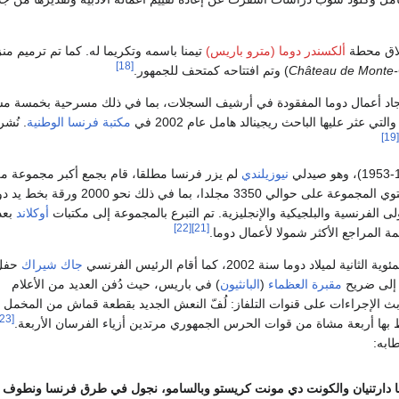
ألكسندر دوما (مترو باريس)
تيمنا باسمه وتكريما له. كما تم ترميم م
[18]
Château de Monte-
) وتم افتتاحه كمتحف للجمهور.
يجاد أعمال دوما المفقودة في أرشيف السجلات، بما في ذلك مسرحية بخمسة 
والتي عثر عليها الباحث ريجينالد هامل عام 2002 في
مكتبة فرنسا الوطنية
[19]
نيوزيلندي
لم يزر فرنسا مطلقا، قام بجمع أكبر مجموعة م
بدوما خارج فرنسا. تحتوي المجموعة على حوالي 3350 مجلدا، بما في ذلك نحو 2000 ورق
 الفرنسية والبلجيكية والإنجليزية. تم التبرع بالمجموعة إلى مكتبات
أوكلاند
بعد
[22]
[21]
ة المراجع الأكثر شمولا لأعمال دوما.
لميلاد دوما سنة 2002، كما أقام الرئيس الفرنسي
جاك شيراك
حفل 
 إلى ضريح
مقبرة العظماء
(
البانثيون
) في باريس، حيث دُفن العديد من الأعلام
ث الإجراءات على قنوات التلفاز: لُفّ النعش الجديد بقطعة قماش من المخمل ا
[23]
بها أربعة مشاة من قوات الحرس الجمهوري مرتدين أزياء الفرسان الأربعة.
ابه:
 دارتنيان والكونت دي مونت كريستو وبالسامو، نجول في طرق فرنسا ونطوف م