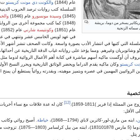
عام (1844)
والكونت دي مونت كريستو
السلسلة كتب روايات ترصد الحروب الديني
(1845)
وسيدة مونسورو
عام (1846)
والخم
(1848) كما كتب مجموعة أخرى من الروايات مثل
ريكاتير يسخر من دوما، بريشة
 سماته الزنجية
عام (1851)
وكونتيسة شارني
عام
في عهد لويس الخامس عشر وتنتهي في عصر
سلة التي كتبها في انتشار الأدب بصورة واسعة. وكانت الصحف تنشر أشهر الأعم
 وشاتوبريان وغيرهم. ومما يؤخذ على رواياته غياب الدقة التاريخية عن أحداثها،
عروف أن أوگست ماكيه أسهم مباشرة في كتابة أهم الأعمال الروائية لدوما مثل
نت كريستو
وكان ماكيه يقدم الدراما ويحضر الوثائق التاريخية ويحرر النسخ الأول
 الروائيين المهمين في عصره وبتميز موهبته، وبقدرته روائياً يستطيع أن يمنح ال
خصية
[12]
كان له عدة علاقات مع نساء أخريات،
ى الأقل:
ن
، ابنه من ماري-لور-كاثرين لاباي (1794—1868)،
خياطة
. أصبح روائي وكاتب
ماري-ألكسندرين دوما (5 مارس 183101878)، ابنته من بيل كرلسامر
 پتل.