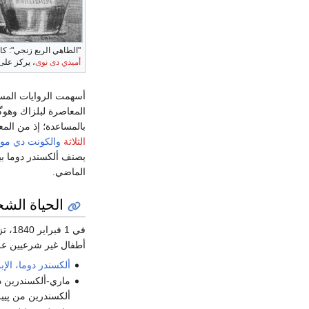
"الطاهي الربع زنجي": كا
أميدي دى نوى
، يركز على
أسهمت الروايات المسل
المعاصرة لبلزاك وهوگو
بالمساعدة؛ إذ من الم
الثلاثة
والكونت دي مو
يصنف ألكسندر دوما بين
الماضي.
الحياة الش
في 1 فبراير 1840، تزوج من الممثلة إدا فرير )1811-1859).
أطفال غير شرعيين عل
ألكسندر دوما، الإب
ألكسندرين من پيير