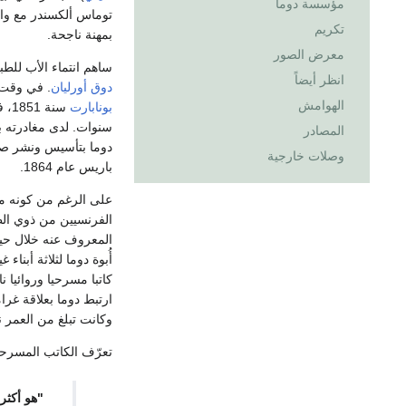
مؤسسة دوما
توماس ألكسندر مع وا
تكريم
بمهنة ناجحة.
معرض الصور
ساهم انتماء الأب للط
انظر أيضاً
دوق أورليان
. في وقت 
الهوامش
بونابارت
سنة 1851، فقد دوما الدعم الذي كان يتمتع به وغادر
سنوات. لدى مغادرته بل
المصادر
دوما بتأسيس ونشر صح
وصلات خارجية
باريس عام 1864.
على الرغم من كونه متز
المعروف عنه خلال حيا
أُبوة دوما لثلاثة أبنا
ارتبط دوما بعلاقة غرا
وكانت تبلغ من العمر 
تعرّف الكاتب المسرحي
"هو أكثر 