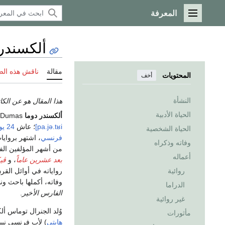
المعرفة
القائمة الرئيسية
ألكسندر 
مقالة
ناقش هذه ال
المحتويات
أخف
النشأة
هذا المقال هو عن الك
الحياة الأدبية
ألكسندر دوما
Alexandre Dumas (
pa.jə.tʁi]
؛ عاش
24 يوليو
الحياة الشخصية
فرنسي
وفاته وذكراه
من أشهر المؤلفين الفر
أعماله
بعد عشرين عاماً
، و
ڤي
رواياته في أوائل القرن
روائية
وفاته، أكملها باحث ونشرت عام 2005، لتصبح من أكثر الروايات مبيعاً.
الدراما
الفارس الأخير
.
غير روائية
وُلد الجنرال توماس أل
مأثورات
هايتي
) لأب فرنسي نبي