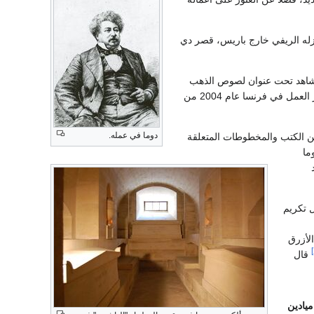
نزله الريفي خارج باريس، قصر دي
مشاهد تحت عنوان لصوص الذهب
. نُشر العمل في فرنسا عام 2004 من
دوما في عمله.
ن الكتب والمخطوطات المتعلقة
ة بخط يد دوما
تكريم
لأزرق
قال
يادين