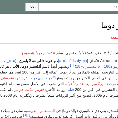
بحث
دوما
صفحة
اتب. إذا كنت تريد استخدامات أخرى، انظر
ألكسندر دوما (توضيح)
.
[a.lɛk.sɑ̃dʁ dy.ma]
، و.
دوما داڤي ده لا پايتري
،
da.vi‿d.la
تـُنطق:
[1]
1802
–
5 ديسمبر
1870
)،
ويشتهر أيضاً باسم
ألكسندر دوما، الأب
، هو كا
، اشتهر بروايات التاريخية المليئة بالمغامرات. تُرجمت أعماله إلى أكثر 
نسين في العالم. الكثير من روايته، ومنها
الكونت دي مونت كريستو
،
الفرسان ال
كموت ده براگلون: بعد عشرة أعوام
التي نشرت في الأصل ضمن سلسلة. اقتب
 العشرين في أكثر من 200
فيلم
. روايته الأخيرة
فارس سانت-هرمين
، لم تكتم
 نشرت بالإنگليزية عام 2008 باسم
كسندر ديفي دي لا باليتيري (والد دوما) في
المستعمرة الفرنسية
سان دومينيك (حا
[3]
[2]
ل وأم من الرقيق ذات أصول أفريقية تُدعى ماري سيسيت.
في سن 