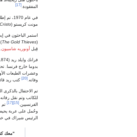
[17]
المفقودة.
في عام 1970، تم إطلاق محطة
مونت كريستو (
Cristo
استمر الباحثون في إ
(
The Gold Thieves
) 
قِبل
أونوريه شامبيون
.
فرانك وايلد ريد (1874-1953)، وهو صيدلي
وعشرات الطبعات الأولى
[20]
وفاته.
كتب ريد قائم
تم الاحتفال بالذكرى المئوية الثانية 
للكاتب وتم نقل رفاته
[17]
[15]
الفرنسيين.
تم ب
وحُمل على عربة يحيط 
الرئيس شيراك في خط
"معك كنا