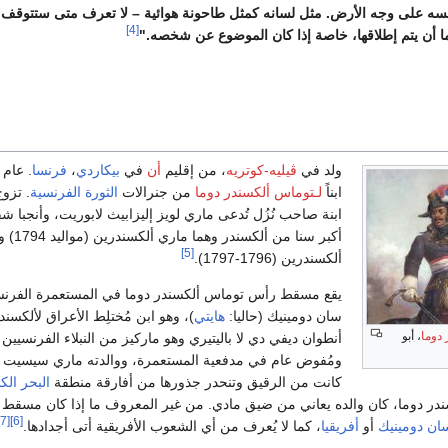
سه على وجه الأرض. مثل لسانه كمثل طاحونة هوائية – لا تعرف متى ستتوقف
[4]
ا أن يتم إطلاقها، خاصة إذا كان الموضوع عن شخصه."
ولد في
ڤيليه-كوتريه
، من إقليم
أن
في
بيكاردي
،
فرنسا
ابناً
لـتوماس ألكسندر دوما
من جنرالات
الثورة الفرنسية
. تزوج
ابنة صاحب نُزُل تُدعى ماري لويز إليزابيث لابوريت، وأنجبا شق
أكبر سنا من ألكسندر وه
[5]
ألكسندرين (1796-1797).
يقع مسقط رأس توماس ألكسندر دوما في المستعمرة الفرنس
سان دومينيك (حاليا:
هايتي
)، وهو ابن مُختلِط الأعراق لألكسند
دوما
، أبو
أنطوان ديفي دي لا باليتيري وهو ماركيز من النبلاء الفرنسيين
ومُفوض عام في مدفعية المستعمرة، ووالدته ماري سيسيت د
كانت من الرقيق وتنحدر جذورها من أفارقة منطقة
البحر الك
ندر دوما، كان والده يعاني من ضيق مادي. من غير المعروف ما إذا كان مسقط
[7]
[6]
ان دومينيك
أو
أفريقيا
، كما لا يُعرف من أي الشعوب الأفريقية أتى أجدادها.