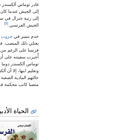
غادر توماس ألكسندر د
إلى الجيش عندما كان ش
إلى رتبة جنرال في سن 31 عامًا، وهو أول شخص تنحدر أصوله من
[9]
الجيش الفرنسي.
خدم بتميز في
حروب ال
فرنسا على الرغم من 
أُجبرت سفينته على أ
وتعليم ابنها، إلا أن 
حالتهم المادية الصعبة
منصبا كاتب محكمة ف
الحياة الأدبي