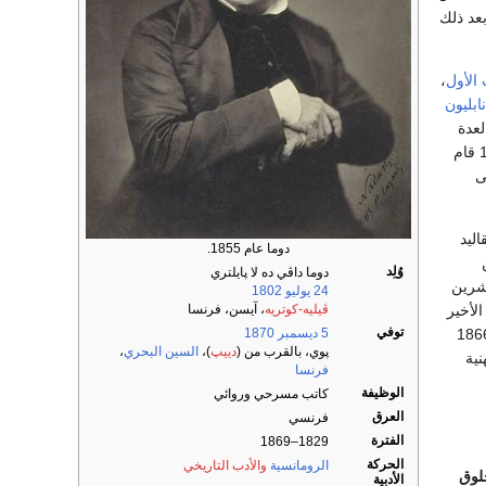
عد ذلك
الأول
،
ابليون
عدة
. في العام 1861 قام
ى
ليد
دوما عام 1855.
من
وُلِد
دوما داڤي ده لا پايلتري
عشرين
24 يوليو
1802
لأخير
ڤيليه-كوتريه
، آيسن، فرنسا
توفي
ائيا ناجحا، وكانا يعرفان باسم ألكسندر دوما (الأب) وألكسندر دوما (الابن). في العام 1866
5 ديسمبر
1870
پوي، بالقرب من (
دييپ
)،
السين البحري
،
نية
فرنسا
الوظيفة
كاتب مسرحي وروائي
العرق
فرنسي
الفترة
1829–1869
الحركة
الرومانسية
والأدب التاريخي
خلوق
الأدبية