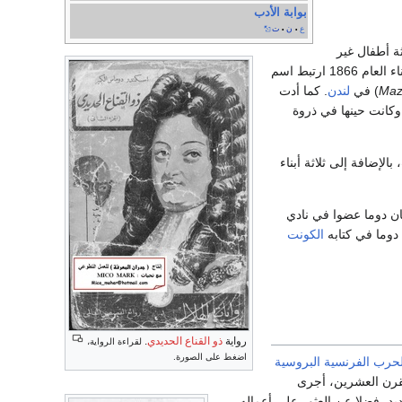
بوابة الأدب
ع
ن
ت
•
•
ثة أطفال غير
أثناء العام 1866 ارتبط اسم
Maz
) في
لندن
. كما أدت
وكانت حينها في ذروة
ود شوب، بالإضافة إلى ثلاثة أبناء
ان دوما عضوا في نادي
وما في كتابه
الكونت
رواية
ذو القناع الحديدي
.
لقراءة الرواية،
اضغط على الصورة.
لحرب الفرنسية البروسية
القرن العشرين، أجرى
يد، فضلا عن العثور على أعماله