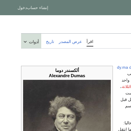
إنشاء حساب
دخول
اقرأ
عرض المصدر
تاريخ
أدوات
[dy.ma 
ألكسندر دوما
تب
Alexandre Dumas
من 100 لغة، مما جعله واحد
ثلاثة
،
ست
ل قبل
ليا:
14 عاما انتقل