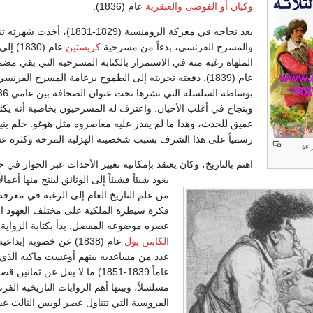
وكيان أو الفوضى والعبقرية
عام (1836).
بعد نجاحه في معركة الرومن
والمسرح الفرنسي، بدءاً من مسرحية
كريستين
عام (1830) إلى
الملهاة رغبة منه في الاستمرار بالكتابة المسرحية التي بقي مضمو
عام (1839). دفعته تجربته إلى الطموح بزعامة المسرح ال
وبنجاح في أغلب الأحيان. واعترف له المسرحيون بخاصية أنه يك
عميق للحدث، وهذا ما لم يقدر عليه معاصروه مثل هوغو. حلم ب
رسمياً على هذا الشرف بسبب شخصيته الهزلية المرحة وكثرة عشي
اءة
اهتم بالتاريخ، وكان يعتقد بإمكانية تغيير الأحداث عبر الحوار في
يعود شيئاً فشيئاً إلى الوثائق لينتج منها أعمال
من علم التاريخ العام إلى الرغبة في معرفة
فكرة سيطرة الملكية على مختلف العهود ا
عصره موضوعه المفضل. بدأ بكتابة الرواية،
الكابتن پول
عام (1838) عن خصوبة إب
عدد من مساعديه بينهم أوغست ماكيه الذي
عاماً 1839-1851) ما لا يقل عن ثم
مسلسلاً، وبينها أهم الروايات التاريخية الف
الفروسية التي تتناول عصر لويس الثالث عش