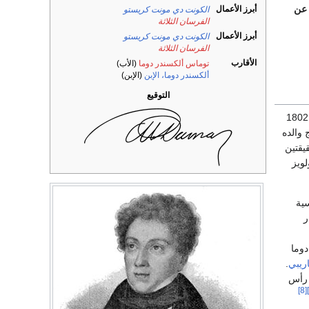
 عن
أبرز الأعمال
الكونت دي مونت كريستو
الفرسان الثلاثة
أبرز الأعمال
الكونت دي مونت كريستو
الفرسان الثلاثة
الأقارب
توماس ألكسندر دوما
(الأب)
ألكسندر دوما، الإبن
(الإبن)
التوقيع
. عام 1802
 والده
يقتين
ما ماري ألكسندرين (مواليد 1794) ولويز
ية
ر
وما
اريبي
.
 رأس
[8]