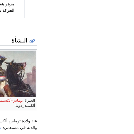
مزهو بنف
الحركة م
النشأة
الجنرال
توماس-ألكسندر 
ألكسندر دوما.
عند ولادة توماس ألكس
والدته في مستعمرة
س