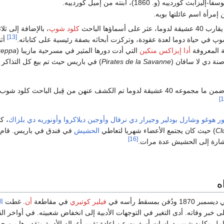
وردييه (و. 1860)، ابنته من إميل كوردييه.
 إمرأة اسم عائلتها بويه.
ى أسماؤها الباحث
كلود شوپ
، بالإضافة إلى ثلا
[13]
 في حياة دوما لعدة عقودة، وتركزت أبحاثه بصفة رئيسية على كتاباته.
ية المعروفة
أدا إيزاكس منكين
التي أدت دورها المثير في مسرحية مازيبا (
eppa
نة دي لا سافان (
Pirates de la Savanne
) في باريس حيث تم بيع كل التذاكر 
كانت تلك النسوة من ضمن ما مجموعه 40 عشيقة لدوما تم الكشف عنهن من قِبل الباحث كل
ر هوغو
وشارل بودلير
وجيرار دي نرفال
وأوجين ديلاكروا
وأونوريه دي بلزاك
، ك
Cl
) حيث كان يجتمع الأعضاء شهريا لتعاطي
الحشيش
في فندق في باريس. قام د
[16]
شارة إلى الحشيش عدة مرات.
ه
فن بمسقط رأسه في
فيلير كوتيري
في مقاطعة
أن
. غطت
ا
ى خبر وفاته. أدى التغير في التوجهات الأدبية إلى انخفاض شعبيته. في أواخر 
هامل وكلود شوب دراسات أسفرت عن إعادة تقييم أعماله الأدبية وتقديرها من جد