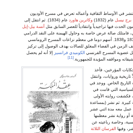
سية (1829-1831)، أخذت شهرته تنتشر في الأوساط الثقافية وأعماله تعرض في مسرح الأوديون
برج نيسل
عام (1832)
وكاترين هاورد
عام (1834). ثم انتقل إلى
ن الحدث فيها تراجيدياً وانتقادياً للعصر السابق مثل
آنسة بيل-إيل
فرنسي، فامتلك صالة عرض خاصة به وحاول الهيمنة على النقد الدرامي
بوساطة السلسلة التي نشرها تحت عنوان الصحافة بين عامي 1836 و1838. أسهم دوما في معظم نزاعات المسرح الرومانسي
ثف الزمن في الفضاء المغلق للصالات بهدف الوصول إلى تركيز
نيل عضوية المسرح الفرنسي
الكوميدي فرانسيز
إلا أنه لم يحصل
[11]
قاته ومواقفه المؤيدة للجمهورية.
 حكايات المؤرخين، فأخذ
اً تاريخية وروايات، وانتقل
 التاريخ الخاص. ووجد في
لسياسية التي قامت في
 فكشفت روايته الأولى
داعية كبيرة. ثم نشر (بمساعدة
 عمل معه مدة اثني عشر
انين قصة أو رواية نشر معظمها
رنسية، وخاصة رباعيته عن
ر، وفيها
الفرسان الثلاثة