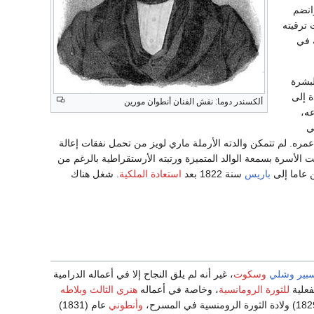
انضم
 ترقيته
 في
بشرة
لعام 1800 وطالب بالعودة إلى
ألكسندر دوما: نقش الفنان أنطوان مورين
عه،
ي
ان ألكسندر دوما في الرابعة من عمره. لم تتمكن والدته الأرملة ماري لويز من تحمل نفقات إعالة
 الأسرة بسمعة الوالد المتميزة ورتبته الأرستقراطية بالرغم من
 عاما إلى
باريس
سنة 1822 بعد
استعادة الملكية
. شغل هناك
ير
وشلي
وسكوت
، غير أنه لم يلق النجاح إلا في أعماله الدرامية
لفعلية
للثورة الرومانسية
، وخاصة في أعماله
هنري الثالث وبلاطه
وأنطوني
عام (1831)