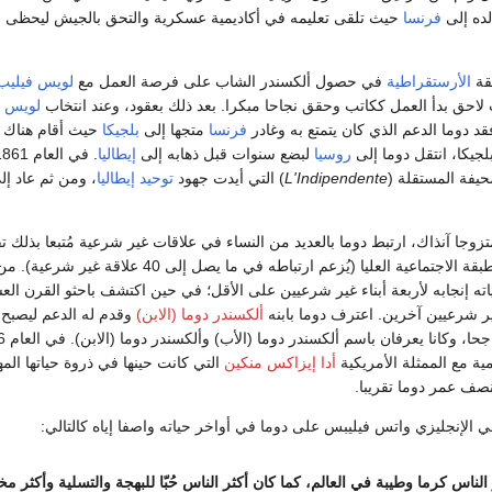
لده إلى
فرنسا
حيث تلقى تعليمه في أكاديمية عسكرية والتحق بالجيش ليحظى ب
بقة
الأرستقراطية
في حصول ألكسندر الشاب على فرصة العمل مع
لويس فيليب 
لاحق بدأ العمل ككاتب وحقق نجاحا مبكرا. بعد ذلك بعقود، وعند انتخاب
لويس ن
فرنسا
متجها إلى
بلجيكا
حيث أقام هناك ل
جيكا، انتقل دوما إلى
روسيا
لبضع سنوات قبل ذهابه إلى
إيطاليا
يفة المستقلة (
L'Indipendente
) التي أيدت جهود
توحيد إيطاليا
، ومن ثم عاد إل
وجا آنذاك، ارتبط دوما بالعديد من النساء في علاقات غير شرعية مُتبعا بذلك تقا
الفرنسيين من ذوي الطبقة الاجتماعية العليا (يُزعم ارتباطه في ما يصل إلى 40 علاقة غير شرعية). 
ته إنجابه لأربعة أبناء غير شرعيين على الأقل؛ في حين اكتشف باحثو القرن ال
ء غير شرعيين آخرين. اعترف دوما بابنه
ألكسندر دوما (الابن)
وقدم له الدعم ليصبح ا
كاتبا مسرحيا ورو
مية مع الممثلة الأمريكية
أدا إيزاكس منكين
التي كانت حينها في ذروة حياتها المه
نصف عمر دوما تقريبا.
 الإنجليزي واتس فيليبس على دوما في أواخر حياته واصفا إياه كالتالي:
الناس كرما وطيبة في العالم، كما كان أكثر الناس حُبّا للبهجة والتسلية وأكثر م