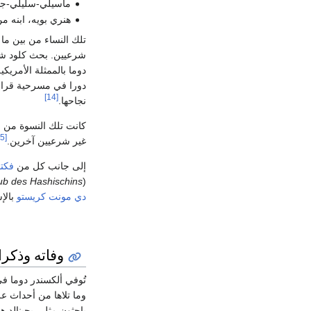
ماسيلي-سليلي-جوسفا-إليزابث ك
هنري بويه، ابنه من
تلك النساء من بين ما يقارب 40 عشيقة لدوما، عثر عل
شرعيين. بحث كلود شوپ
دوما بالممثلة الأمريك
دورا في مسرحية قراص
[14]
نجاحها.
[15]
غير شرعيين آخرين.
إلى جانب كل من
فكتو
ub des Hashischins
(
دي مونت كريستو
بالإ
وفاته وذكرا
تُوفي ألكسندر دوما في ديسمبر 1870 ودُ
وما تلاها من أحداث عل
باحثون مثل ريجينالد 