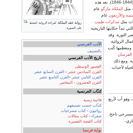
ت(1844-1846). بعد هذه
ة مثل
الملكة مارگو
عام
سة والأربعون
عام
مذكرات طبيب
رواية عقد الملكة.
لقراءة الرواية، اضغط
 (1852) التي تبدأ حكايتها التاريخية
على الصورة.
 الثورة. وقد
ال الروائية
الأدب الفرنسي
 ومعظمها كُتب
بالتصنيف
الفرسان
تاريخ الأدب الفرنسي
ية. ومع ذلك
العصور الوسطى
حياة لأحداث
القرن السادس عشر
-
القرن السابع عشر
القرن الثامن عشر
-
القرن التاسع عشر
القرن العشرون
-
المعاصر
كتـّاب الفرنسية
 وهو أب لأربع
قائمة زمنية
كتـّاب حسب تصنيفهم
روائيون
-
كتاب مسرحيات
 مسرحي ناجح.
شعراء
-
كتاب مقالات
 (1803—1875). تزوجت ماري-
كتاب القصة القصيرة
بوابة فرنسا