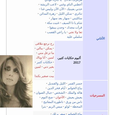
أعطني الناي وغني
لاعب الريشة
خذني بعينيك
الآن الآن وليس غدا
تناثري
سكن الليل
زهرة المدائن
سائليني
سهار بعد سهار
شام يا ذا السيف
غنيت مكة
قرأت مجدك
وحدن بيبقوا
تعا ولا تجي
يا راعي القصب
سلملي عليه
الأغاني
رح نرجع نتلاقى
يمكن
ببالي
ما تزعل مني
لمين
أنا وياك
ألبوم حكايات كتير،
حكايات كتير
2017
بغير دني
لمين
بيت صغير بكندا
جسر القمر
الليل والقنديل
بياع الخواتم
أيام فخر الدين
هالة والملك
الشخص
جبال الصوان
المسرحيات
يعيش يعيش
الأخوان
صح النوم
ناس من ورق
ناطورة المفاتيح
المحطة
لولو
ميس الريم
بترا
بياع الخواتم
سفر برلك