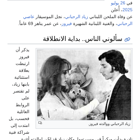
ي
26 يوليو
202
، أُعلن
ن وفاة الملحن اللبناني
زياد الرحباني
، نجل الموسيقار
عاصي
لرحباني
، والغنية اللبنانية الشهيرة
فيروز
، عن عمر يناهز 69 عاماً.
سألوني الناس.. بداية الانطلاقة
يذكر أن
فيروز
ارتبطت
بعلاقة
استثنائية
بابنها زياد،
لم تقتصر
على
الروابط
العائلية
فحسب، بل
زياد الرحباني ووالدته فيروز.
امتدت إلى
شراكة فنية
ادرة بدأت مبكراً في مسيرتهما. وكان زياد قد لحّن لوالدته أغنية