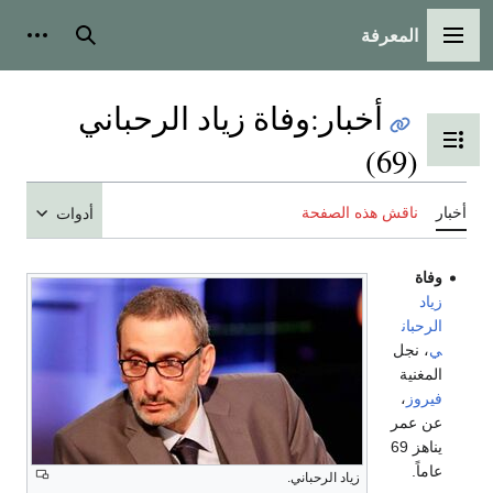
المعرفة
القائمة الرئيسية
بحث
أدوات شخ
أخبار
:
وفاة زياد الرحباني
تبديل عرض جدول المحتويات
(69)
خبار
ناقش هذه الصفحة
أدوات
وفاة
زياد
الرحبان
ي
، نجل
المغنية
فيروز
،
عن عمر
يناهز 69
عاماً.
زياد الرحباني.