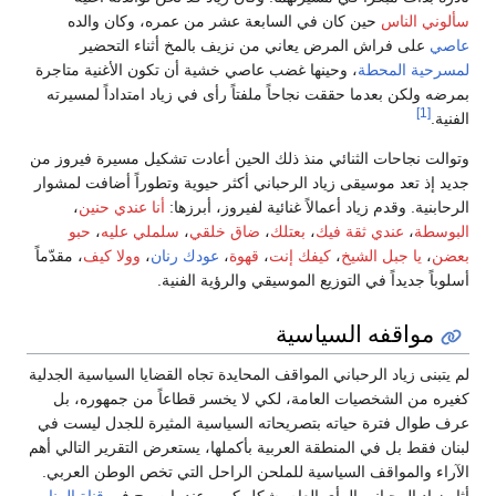
ألوني الناس
حين كان في السابعة عشر من عمره، وكان والده
اصي
على فراش المرض يعاني من نزيف بالمخ أثناء التحضير
مسرحية المحطة
، وحينها غضب عاصي خشية أن تكون الأغنية متاجرة
مرضه ولكن بعدما حققت نجاحاً ملفتاً رأى في زياد امتداداً لمسيرته
[1]
لفنية.
توالت نجاحات الثنائي منذ ذلك الحين أعادت تشكيل مسيرة فيروز من
ديد إذ تعد موسيقى زياد الرحباني أكثر حيوية وتطوراً أضافت لمشوار
لرحابنية. وقدم زياد أعمالاً غنائية لفيروز، أبرزها:
أنا عندي حنين
،
لبوسطة
،
عندي ثقة فيك
،
بعتلك
،
ضاق خلقي
،
سلملي عليه
،
حبو
عضن
،
يا جبل الشيخ
،
كيفك إنت
،
قهوة
،
عودك رنان
،
وولا كيف
، مقدّماً
سلوباً جديداً في التوزيع الموسيقي والرؤية الفنية.
مواقفه السياسية
م يتبنى زياد الرحباني المواقف المحايدة تجاه القضايا السياسية الجدلية
غيره من الشخصيات العامة، لكي لا يخسر قطاعاً من جمهوره، بل
رف طوال فترة حياته بتصريحاته السياسية المثيرة للجدل ليست في
بنان فقط بل في المنطقة العربية بأكملها، يستعرض التقرير التالي أهم
لآراء والمواقف السياسية للملحن الراحل التي تخص الوطن العربي.
ثار زياد الرحباني الرأي العام بشكل كبير، عندما صرح في
قناة المنار