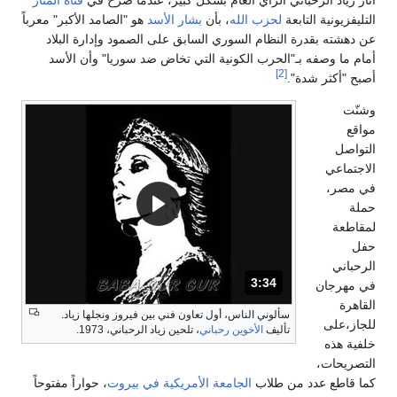
لتليفزيونية التابعة
لحزب الله
، بأن
بشار الأسد
هو "الصامد الأكبر" معرباً
ن دهشته بقدرة النظام السوري السابق على الصمود وإدارة البلاد
مام ما وصفه بـ"الحرب الكونية التي تخاض ضد سوريا" وأن الأسد
[2]
صبح "أكثر شدة".
شنّت
واقع
لتواصل
لاجتماعي
ي مصر،
ملة
مقاطعة
فل
لرحباني
3:34
المدة: دقائق و 34 ثواني.
ي مهرجان
لقاهرة
سألوني الناس، أول تعاون فني بين فيروز ونجلها زياد.
لجاز،على
تأليف
الأخوين رحباني
، تلحين زياد الرحباني، 1973.
لفية هذه
لتصريحات،
ما قاطع عدد من طلاب
الجامعة الأمريكية في بيروت
، حواراً مفتوحاً