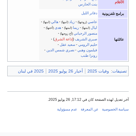
الأفلام
بنت الحارس
دفاتر الليل
برامج تلفزيونية
عاصي
زياد
هالي
(زوجها)
(ابنها)
(ابنها)
ليال
ريما
هدى
(ابنتها)
(ابنتها)
(أختها)
منصور الرحباني
(أخ زوجها)
صبري الشريف
(
إذاعة الشرق
)
عائلتها
حليم الرومي
سعيد عقل
فيلمون وهبي
نصري شمس الدين
رونزا طنب
تصنيفات
:
وفيات 2025
أخبار 26 يوليو 2025
2025 في لبنان
خر تعديل لهذه الصفحة كان في 17:12, 26 يوليو 2025.
ياسة الخصوصية
عن المعرفة
عدم مسؤولية