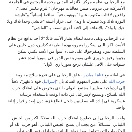
ع الرحباني، نظمه مركز الالتزام المدني وخدمة المجتمع في الجامعة
لأميركية في بيروت، ضمن فعاليات مهرجان "التزم بتغيير أفضل"،
افعين لافتات مكتوب عليها "موهوب فنياً.. ساقط إنسانياً" و"عايشة
لثورة بلاك وبلا تنظيرك يا ولد"، على غرار أغنيته "عايشي وحدا بلاك وبلا
بك يا ولد"، بالإضافة إلى لافتة أخرى تصفه بـ "الفاشي".
اد الرحباني ونفى دعمه لنظام بشار الأسد قائلًا "لا أحد يدافع عن نظام
لأسد، لكن اللى بيفكروا يغيروه بهذه الطريقة كذابين، دول جايين على
لسلطة بس، وهيفرجوك على شىء أسوأ من الأسد بكتير، يمكن
جيبوا رفيق حريري تانى يقوم بنفس الدور فى سوريا لمدة عشر
نوات على الأقل علشان ترجع سوريا زي الأول".
ي لقائه مع
قناة الميادين
، علق الرحباني على قدرة سلاح مقاومة
زب الله
على تغيير المفهوم السائد بأن "
إسرائيل
قوة لا تقهر"، لافتاً
لى ازدواجية معايير المجتمع الدولي، الذي يعترض على امتلاك حزب
لله للسلاح، ويسمح لإسرائيل في ذات الوقت باستخدام ترسانة
سكرية في إبادة الفلسطينيين داخل قطاع غزة، دون إصدار قرار إدانة
احد.
لفت الرحباني إلى خطورة امتلاك حزب الله سلاحًا اكبر من الجيش
للبناني، متسائلاً "من يجب أن يسلح الجيش اللبناني، أهو حزب الله أو
لحكومات التي تتعامل مع الدولة اللبنانية، ولماذا ترفض الدولة أن