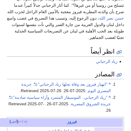
تسلح من روسيا أو من غيرها؟". كما أثار الرحباني جدلاً كبيراً عندما
رح بأن والدته المطربة فيروز معجبة بالأمين العام الراحل لحزب الله
سن نصر الله
، دون الرجوع إليه، وتسبب هذا التصريح في غضب واسع
اخل لبنان والدول العربية من جارة القمر والتي نأت بنفسها لسنوات
ويلة بعد الحب الأهلية في لبنان عن التصريحات السياسية الجدلية
جنبًا لغضب الجماهير.
انظر أيضاً
زياد الرحباني
المصادر
^
"انهيار فيروز بعد وفاة نجلها زياد الرحباني"
.
جريدة
المصري اليوم
. 2025-07-26
. Retrieved
2025-07-26
.
^
"زياد الرحباني.. الموسيقار المتمرد وآراء سياسية صادمة"
.
جريدة الشروق المصرية
. 2025-07-26
. Retrieved
2025-07-
.
26
فيروز
e
t
v
أخف
مرفرف الدلال
يا جارة الوادي