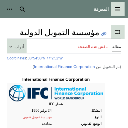
المعرفة
القائمة الرئيسية
بحث
أدوات
مؤسسة التمويل الدولية
تبديل عرض جدول المحتويات
مقالة
ناقش هذه الصفحة
أدوات
Coordinates
:
38°54′08″N
77°2′52″W
(تم التحويل من
International Finance Corporation
)
International Finance Corporation
شعار IFC
التشكل
24 يوليو 1956
النوع
مؤسسة تمويل تنموي
الوضع القانوني
معاهدة