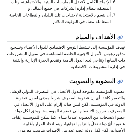
الإدماج الكامل لأفضل الممارسات البيئية، والاجتماعية، وتلك
المتعلقة بنظام إدارة الشركات في جميع أعمالنا؛ و
أن نتسم بالاستجابة لاحتياجات تلك البلدان والقطاعات الخاصة
المتعاملة معنا، في التوقيت الملائم.
الأهداف والمهام
تهدف المؤسسة إلى تنشيط التوسع الاقتصادي للدول الأعضاء وتشجيع
تدفق رؤوس الأموال الأجنبية الخاصة للمساهمة في تمويل المشروعات
ذات الطابع الإنتاجي لدى الدول النامية وتقديم الخبرة الإدارية والفنية
في إدارة المشروعات الاقتصادية.
العضوية والتصويت
عضوية المؤسسة مفتوحة للدول الأعضاء في المصرف الدولي للإنشاء
والتعمير كافة. أي إن عضوية المصرف شرط مبدئي لقبول عضوية
الدولة في المؤسسة، لكن ليس هناك إلزام على الدول الأعضاء في
المصرف بضرورة الانضمام إلى عضوية المؤسسة. ويحق لكل دولة
عضو الانسحاب من العضوية عندما تشاء، كما يمكن للمؤسسة إيقاف
عضوية أيّ دولة تخلّ بالتزامها تجاهها، ويتم اتخاذ القرار بأغلبية
الأصوات، لكن لكل دولة عضو عدد من الأصوات يتناسب مع مدى