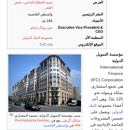
الغرض
تنمية القطاع الخاص
،
خفض
الفقر
المقر الرئيسي
واشنطن العاصمة
الأعضاء
184 بلد
Executive Vice President &
جين-يونگ تساي
CEO
المنظمة الأم
محموعة البنك الدولي
الموقع الإلكتروني
ifc.org
مؤسسة التمويل
الدولية
International
Finance
Corporation ‏(IFC)
هي تجمع استثماري
يملكه ويموله نحو
125 بلدًا، وهي أحد
أعضاء مجموعة
البنك
الدولي
. ويعمل على
مبنى مؤسسة التمويل الدولية، صممه المعماري
تحسين المشروعات
مايكل گريڤز
، يقع في
,
Pennsylvania Avenue
الخاصة الإنتاجية في
NW
في
واشنطن العاصمة