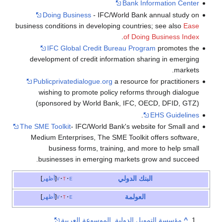
Bank Information Center
Doing Business
- IFC/World Bank annual study on
business conditions in developing countries; see also
Ease
.
of Doing Business Index
IFC Global Credit Bureau Program
promotes the
development of credit information sharing in emerging
markets.
Publicprivatedialogue.org
a resource for practitioners
wishing to promote policy reforms through dialogue
(sponsored by World Bank, IFC, OECD, DFID, GTZ)
.
EHS Guidelines
The SME Toolkit
- IFC/World Bank's website for Small and
Medium Enterprises, The SME Toolkit offers software,
business forms, training, and more to help small
businesses in emerging markets grow and succeed.
البنك الدولي
e
t
v
أظهر
العولمة
e
t
v
أظهر
^
مؤسسة التمويل الدولية, الموسوعة العربية