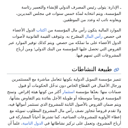
ـ الإدارة: يتولى رئيس المصرف الدولي للإنشاء والتعمير رئاسة
المؤسسة، ويتم انتخابه لمدّة خمس سنوات في مجلس المديرين،
ويعاونه نائب له وعدد من الموظفين.
الموارد المالية يتكون رأس مال المؤسسة من
اكتتاب
الدول الأعضاء
في حصص
رأس المال
المصّرح به. وتتوقف القيمة القانونية لأصوات
الدول الأعضاء على ما تملكه من حصص. ويتم كذلك توفير الموارد عبر
القروض التي تحصل عليها المؤسسة من البنك الدولي؛ ومن أرباح
المشروعات التي تسهم فيها.
طبيعة النشاطات
تتميز مؤسسة التمويل الدولية بكونها تتعامل مباشرة مع المستثمرين
ورجال الأعمال في القطاع الخاص دون تدخّل الحكومات أو قبول
ضمانات منها؛ بعدّها مؤسسة
استثمار
أكثر من كونها هيئة إقراض. وتمنح
المؤسسة قروضاً متوسطة أو طويلة الأجل بفائدة يتم التفاوض بشأنها،
ويتم ضمان القروض بالأصول الثابتة للمشروع الذي تستثمر أموالها فيه،
ولا تقدم قروضاً تتجاوز نصف رأس مال المشروع المطلوب تمويله مع
إعطاء الأولوية للمشروعات الصناعية، كما تشترط أحياناً المشاركة في
أرباح المشروع، وتعمل على تركيز نشاطاتها في
الدول النامية
، علماً أن