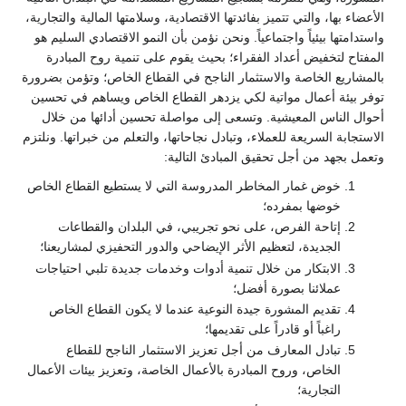
الأعضاء بها، والتي تتميز بفائدتها الاقتصادية، وسلامتها المالية والتجارية،
واستدامتها بيئياً واجتماعياً. ونحن نؤمن بأن النمو الاقتصادي السليم هو
المفتاح لتخفيض أعداد الفقراء؛ بحيث يقوم على تنمية روح المبادرة
بالمشاريع الخاصة والاستثمار الناجح في القطاع الخاص؛ وتؤمن بضرورة
توفر بيئة أعمال مواتية لكي يزدهر القطاع الخاص ويساهم في تحسين
أحوال الناس المعيشية. وتسعى إلى مواصلة تحسين أدائها من خلال
الاستجابة السريعة للعملاء، وتبادل نجاحاتها، والتعلم من خبراتها. ونلتزم
وتعمل بجهد من أجل تحقيق المبادئ التالية:
خوض غمار المخاطر المدروسة التي لا يستطيع القطاع الخاص
خوضها بمفرده؛
إتاحة الفرص، على نحو تجريبي، في البلدان والقطاعات
الجديدة، لتعظيم الأثر الإيضاحي والدور التحفيزي لمشاريعنا؛
الابتكار من خلال تنمية أدوات وخدمات جديدة تلبي احتياجات
عملائنا بصورة أفضل؛
تقديم المشورة جيدة النوعية عندما لا يكون القطاع الخاص
راغباً أو قادراً على تقديمها؛
تبادل المعارف من أجل تعزيز الاستثمار الناجح للقطاع
الخاص، وروح المبادرة بالأعمال الخاصة، وتعزيز بيئات الأعمال
التجارية؛