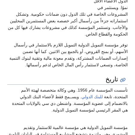
الدول الأعضاء الأقل
نموًا. ويستثمر في
المشروعات الخاصة في تلك الدول دون ضمانات حكومية. وتشكل
استثماراته جزءاً من رأسمال أكبر خصصه بعض المستثمرين المحليين
والأجانب. وتستثمر المؤسسة كذلك في مشروعات يشارك فيها كل من
الحكومة والقطاع الخاص.
توفر مؤسسة التمويل الدولية التمويل اللازم بالاستثمار في رأسمال
الأسهم، أو بمنح القروض، أو بالجمع بين الاثنين. كما أنها تضمن
إصدارات الضمانات المشتركة، وتقدم معونة مالية وتقنية لبنوك التنمية
الخاصة، وتسعى لاستثمار رأس المال الخاص لدعم رأسمالها.
تاريخ
تأسست المؤسسة عام 1956. وهي وكالة متخصصة لهيئة الأمم
المتحدة، تابعة
للبنك الدولي
. ويســمح فقط لأعضاء البنك الدولي
بالانضمام إلى عضوية المؤسسة. واشنطن دي سي بالولايات المتحدة
هي المقر الرئيسي لمؤسسة التمويل الدولية.
مؤسسة التمويل الدولية هي مؤسسة عالمية للاستثمار وتقديم
المشورة، وهي ملتزمة بتشجيع المشاريع المستدامة في البلدان النامية