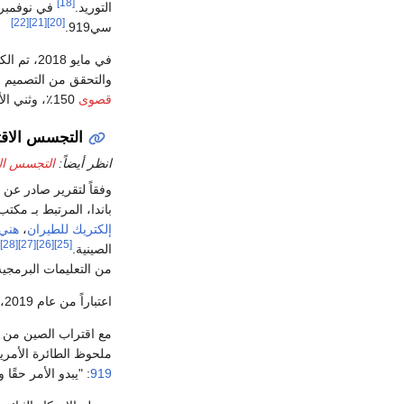
[18]
التوريد.
في نوفمبر 2014 أعلنت ژوهاي للطيران عن تأجيل الرحلة الأولى إلى عام
[22]
[21]
[20]
سي919.
في مايو 2018، تم الكشف عن تطوير الجناح
والتحقق من التصميم ا
قصوى
150٪، وثني الأجنحة عند الأطراف بحوالي ثلاثة أمتار لمدة ثلاث ثوانٍ.
التجسس الاق
انظر أيضاً:
التجسس الص
وفقاً لتقرير صادر عن
باندا، المرتبط بـ مكت
إلكتريك للطيران
،
هني‌
[28]
[27]
[26]
[25]
الصينية.
من التعليمات البرمج
اعتباراً من عام 2019، ألقي القبض على أربعة أشخاص في الولايات المتحدة نتيجة التحقيقات في هذا التجسس الاقتصادي وسرقة الأسرار التجارية.
مع اقتراب الصين من 
ملحوظ الطائرة الأمري
919
: "يبدو الأمر حقًا