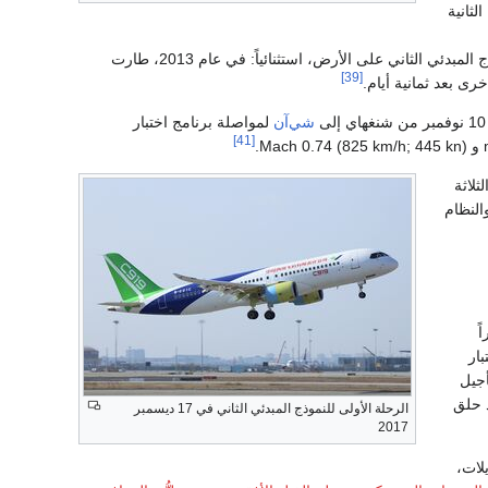
الثانية
دئي الثاني على الأرض، استثنائياً: في عام 2013، طارت
[39]
ى بعد ثمانية أيام.
ى
شي‌آن
لمواصلة برنامج اختبار
[41]
ماذج الثلاثة
لنظام
ً
ار
أجيل
كان قد حلق
الرحلة الأولى للنموذج المبدئي الثاني في 17 ديسمبر
2017
لات،