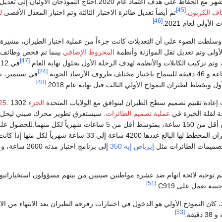
 على هدف اعتماد عام 2020.احتاج النموذجان الأوليان إلى تعديل
[45]
لياف الكربون
.
تم أيضاً تعديل طائرة الاختبار الثالثة وتم اختبار المعدل الأقصى
ل
[46]
أولى لعام 2021.
لطت الضوء على أن التعديلات كانت جزءاً من عملية اختبار الطيران، مشيرة إ
لأولى وتم تعديل ثقل الموازنة وأنظمة
المخروط الإضافي
بينما تم فحص وظائف وأ
[47]
وتم تركيب الكابلات والأنظمة لهدف الرحلة الأول بحلول نهاية العام.
في 12 يوليو، حلقت النموذج المبدئي الثاني من
[24]
ر مختلف ظروف الأرصاد الجوية.
[48]
ل وتخطط لطيران النموذج الأولي الثالث قبل نهاية عام 2018.
الجزء FAR 25
. 1302، ليس ضرورياً لـ
جة لقلة الخبرة في
عملية تصميم الطائرات
. سيستغرق تطوير محرك صيني ليحل محل CFM Leap-1C 15 عاماً أخرى 
ستحتاج اختبارات الطيران المخطط لها البالغ عددها 4200 
إيرباص إيه 350
إلى برنامج اختبار مدته 2600 ساعة، ومن المتوقع أن تحتاج
 15 أكتوبر 2018، تم توجيه لائحة اتهام ضد عشرة مواطنين صينيين من بينهم مسؤولون است
[51]
ة تعمل على C919.
[53]