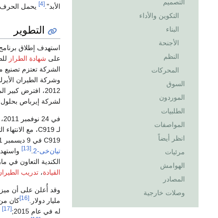
التصميم
[4]
الأبد".
يحمل الحرف
التكوين والأداء
التطوير
البناء
الأجنحة
استهدف إطلاق برنامج عام 2008 في
النظم
على
شهادة الطراز
للطا
الشركة تعتزم تصنيع ما يصل إلى 2300 طا
المحركات
وشركة الطيران الأيرل
السوق
2012، افترض كبير المحللين الاستراتيجيين لشركة
الموردون
لشركة إيرباص بحلول عام 
الطلبيات
في
المواصفات
لـ C919، مع الانتهاء التقديري لمرحلة التصميم التفصيلية في عام 2012.
انظر أيضاً
C919 في 9 ديسمبر 2011.
[13]
تيان‌خى-2
.
واستهدف الإنتاج
مرئيات
الكندية التعاون في مارس 2012 في
الهوامش
القيادة
،
تدريب الطيران
المصادر
وصلات خارجية
[16]
مليار دولار.
[17]
له في عام 2015;