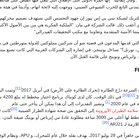
. وقال إيفانينا: "إنها المرة الأولى على الإطلاق التي نلقي فيها القبض على ضا
دني التابع للحزب الشيوعي الصيني، ووجهت إليه لائحة اتهام، وأديننا في هيئة م
كتريك لشبكة سي بي إس نيوز إن جهود التجسس التي تستهدف تصميم محركهم 
ي أعقب ذلك. قالت الشركة في بيان: "الملكية الفكرية هي من بين الأصول الأكثر ق
نا الأمنية المتقدمة وتعاوننا مع مكتب التحقيقات الفيدرالي".
ي، نورتل؟" تساءل بوتينجر، في إشارة إلى الشركات الغربية التي كانت تصنع من
 وايرباص وبوينج على قائمة القتل الآن.
F
[31]
السرعة درْج الطائرة (تحرك الطائرة على الأرض) في أبريل 2017
وتمت الر
[33]
[32]
في ذلك الوقت، كان 
[1]
 عام 2020.
وتشير التقديرات إلى أن هذا يمكن أن يتأخر حتى عام
[35]
سلامة الطيران الأوروپية
إلى التحقق من صحة شهادة الطراز الصينية.
ك
ساعة من الاختبار المخطط لها أعلى من 3000 ساعة مطلوبة عادةً من إيرباص أو بوينگ ضيقة البدن
[36]
كان نموذج كوماك الثاني جاهزاً في 28 يوليو 2017، بهدف نقله خلال عام للمحرك