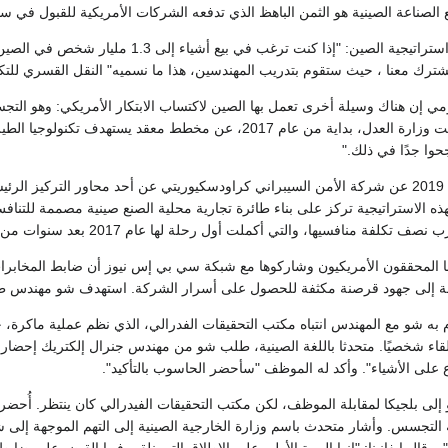
الصناعة الصينية هو الثمن الباهظ الذي تدفعه الشركات الأمريكية للقبول في سوق 
ويقول بوتينجر شارحاً استراتيجية الصين: "
ك معنا ، حيث ستقوم بتدريب المهندسين، هذا ما نسميه" النقل القسري للتكنو
ومي إن هناك وسيلة أخرى تعمل بها الصين لاكتساب الابتكار الأمريكي: وهو الت
جحوا جدًا في ذلك."
هذه الاستراتيجية تركز على بناء طائرة تجارية محلية الصنع صينية مصممة للتناف
عها المحققون الأمريكيون وشاركوها مع شبكة سي بي إس نيوز أن ضابط المخاب
افة إلى جهود قرصنة مكثفة للحصول على أسرار الشركة. استهدف شو مهندس ط
 به شو مع المهندس انتباه مكتب التحقيقات الفدرالي، الذي نظم عملية ماكرة،
لقاء شخصيًا. متحدثا باللغة الصينية، طلب شو من مهندس جنرال إلكتريك إحضا
 على الأشياء". وأكد له الموظف "سأحضر الحاسوب بالتأكيد".