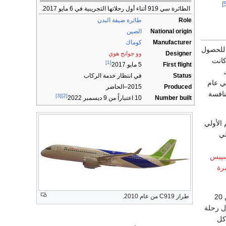
الطائرة سي 919 أثناء أول رحلاتها التجريبية في 6 مايو 2017.
Role
طائرة ضيقة البدن
National origin
الصين
Manufacturer
كوماك
للحصول
Designer
وو جوانج هوي
كانت
[1]
First flight
5 مايو 2017
ك
Status
في انتظار خدمة الركاب
 عام
Produced
2015–الحاضر
نافسة
[3]
[2]
Number built
10 اعتباراً من 9 ديسمبر 2022
م الأولي
لي
وسپيس
رة
وقد أُعلن على أن ميزانية التطوير 58 مليار يوان (9.5 مليار دولار) لكن التكلفة الفعلية قدرت بأكثر من 20
طراز C919 من عام 2010.
ميع النهائي في عام 2014 ويؤدي أول رحلة
ومشاكل