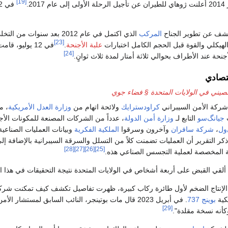
[19]
 2017.
المركب
الذي اكتمل في عام 2012 بعد
[23]
لهيكلي والقوة قبل الحجم الكامل اختبارات
علبة الأجنحة
.
في 12 يوليو، قامت طائرة الاختبار الثابتة بمحاكاة مناورة 2.5 جرام بنسبة مع
[24]
تصادي
يني في الولايات المتحدة § فضاء جوي
 شركة الأمن السيبراني
كراودسترايك
ولائحة اتهام من
وزارة العدل الأمريكية
ب
جيانگ‌سو
التابع لـ
وزارة أمن الدولة
، عدداً من الشركات المصنعة للمكونات الأجنبية لـ C919 بم
ول
،
شركة سافران
وآخرون وسرقوا
الملكية الفكرية
وبيانات العمليات الصناعي
ذكر التقرير أن العمليات تضمنت كلاً من التسلل والسرقة السيبرانية بالإضافة إ
[28]
[27]
[26]
[25]
ية المخصصة لعملية التجسس الصناعي هذه.
الإنتاج الضخم لأول طائرة ركاب كبيرة، ظهرت تفاصيل تكشف كيف تمكنت شركة
كية
بوينج 737
. في أبريل 2023 قال مات بوتينجر، النائب السابق لمستشار الأمن القومي خلال
[29]
 وكأنه نسخة مقلدة".