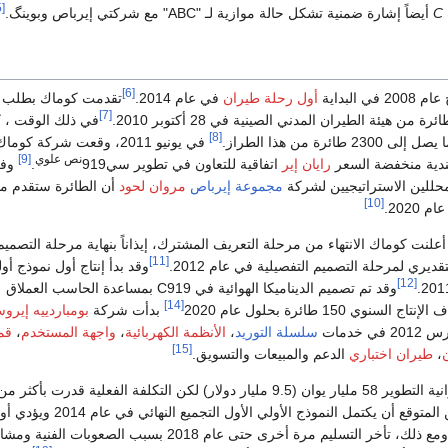
[5]
C
أيضاً إشارة ضمنية تشكل حالة موازية لـ "ABC" مع شركتي إيرباص وبوينگ.
[6]
 البداية
أول رحلة طيران
في عام 2014.
تقدمت كوماك بطلب 
[7]
ئرة من هيئة الطيران المدني الصينية في 28 أكتوبر 2010.
في ذلك الوقت ، 
[8]
ئرة من هذا الطراز.
في يونيو 2011، وقعت شركة كوما
نص علوي
[9]
ندية منخفضة السعر
رايان إير
اتفاقية للتعاون في تطوير سي919
.
وفي
مجموعة إيرباص
مروان لحود
أن الطائرة ستقدم م
[10]
2020.
 24 نوفمبر 2011، أعلنت كوماك الانتهاء من مرحلة التعريف المشترك، إيذاناً بنهاية مرحلة التصمي
[11]
وقد بدأ إنتاج أول نموذج أو
[12]
وقد تم تصميم الديناميكا الهوائية في C919 بمساعدة الحاسب العملاق
[14]
 السنوي 150 طائرة بحلول عام 2020
بدأت شركة
بومباردييه إير
 خدمات
سلسلة التوريد
،
الأنظمة الكهربائية
،
واجهة المستخدم
،
قم
[15]
،
طيران اختباري
الدعم والمبيعات والتسويق.
كان من المتوقع أن يكتمل النموذج الأولي الأول التج
ومع ذلك، تأخر التسليم مرة أخرى حتى عام 2018 بسبب الصعوبات الفنية 