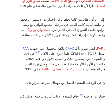
الجنيحات المتحركة
و
سطح الذيل الأفقي
بسبب
تطبُّق
الروافع
لضغط
.نظراً لأن ثلاث طائرات أخرى ستكون متاحة في عام 2019،
لى أن أول طائرتين كانتا تحلقان في اختبارات الاستقرار وفحص
نظمة الثانية.كانت الثالثة في مرحلة التجميع النهائي مع ربط
ششانغهاي-پودونگ
إلى
في سبتمبر، توقعت كوماك إجراء 1500 رحلة تجريبية لأكثر من 2000 ساعة
CAAC
ولكن للحصول على شهادة
FAA
[49]
على الأقل.
في ذلك
الوقت، طار النموذجان أقل من 150 ساعة، بمتوسط أقل من 5 ساعات شهرياً لكل منهما.للحصول على الشهادة في ديسمبر 2020 والتسليم الأول في عام 2021،
ساعة إلى 33 ساعة شهرياً لكل منها إذا كانت النماذج الأولية الأربعة متباعدة بشكل متساوٍ قبل نهاية العام
شركة ميتسوبيشي للطائرات
إلى 3000
خباراتيون في الولايات المتحدة للعمل مع كوماك لسرقة أسرار ثلاث
[52]
قام النموذج الأولي الثالث برحلته الأولى في