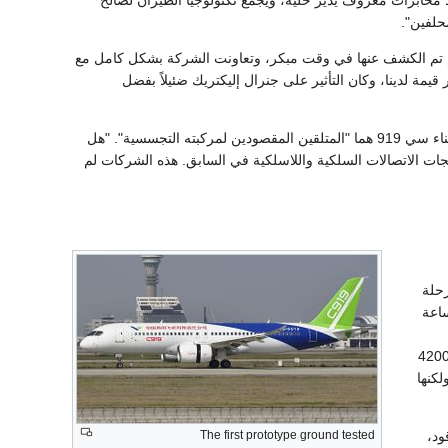
بط مخابرات معروف يدير خلية، ويجمع تكنولوجيا الطيران لصالح
حلفين".
تم الكشف عنها في وقت مبكر، وتعاونت الشركة بشكل كامل مع
يمة لدينا، وكان التأثير على جنرال إليكتريك ضئيلاً بفضل
كشفت مذكرة الحكم التي قدمها المدعون في قضية شو أن شركتين مملوكتين للدولة متورطتين في بناء سي 919 هما "المتلقين المقصودين لمركبته التجسسية". "هل
تجات الاتصالات السلكية واللاسلكية في السابق. هذه الشركات لم
حلة
لدى كوماك برنامج اختبار مخطط له يبلغ 4200 ساعة
انت 4200
، ولكنها
، و APU، ونظام الوقود،
The first prototype ground tested