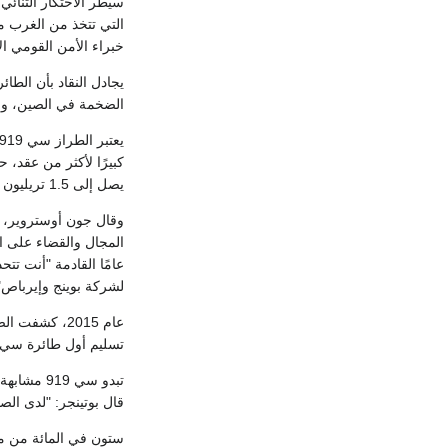
سيطر الاحتكار الثنائ
التي تتخذ من الغرب م
خبراء الأمن القومي ا
يجادل النقاد بأن الطائرة الصينية س
الضخمة في الصين، ولك
يعتبر الطراز سي 919 هاماً للغاية
كبيرًا لأكثر من عقد، 
يصل إلى 1.5 تريليون دولار على مدار العشرين عامًا القادمة.
وقال جون أوستروير، م
المجال والقضاء على ال
لشركة بوينج وإيرباص"
تسليم أول طائرة سي 919 مكتملة إلى شرك
تبدو سي 919 مشابهة لمنافستها،
قال بوتينجر: "لدى الص
ستون في المائة من م