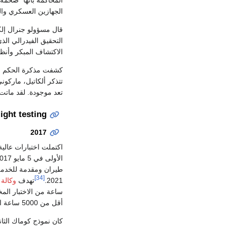
المحاكمة بأنها "ضخمة"
الجهازين العسكري والم
قال مسؤولو جنرال إل
التحقيق الفيدرالي الذ
الاكتشاف المبكر وأنظمت
تتذكر ألكاتيل، ماركون
تعد موجودة. لقد ماتت.
light testing
2017
اكتملت اختبارات عالية 
الأولى في 5 مايو 2017.
طيران ومقدمة للخدمة في
[34]
2021.
تهدف
وكالة 
أقل من 5000 ساعة اللازمة لـ ARJ21.