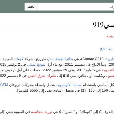
بحث
919
صفحة
)
Comac 
جليزية
: Comac C919)، هي
طائرة ضيقة البدن
طوررتها شركة
كوماك
الصينية. ب
نموذج مبدئي
لتجريبية
في 5 مايو 2017. وفي 29 سبتمبر 2022، حصلت على أول ترخيص من
صين
، وسُلمت أول طائرة سي 919 إلى
طيران شرق الصين
في 9 ديسمبر 2022.
شكل أساسي باستخدام
سبائك الألومنيوم
، بتعمل واسطة محركات تربوفان
CFM
5 كيلومترًا.
ز الحرف
C
إلى "كوماك" أو "الصين"،
9
هي
تورية متجانسة
في الصينية تعني "إلى