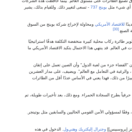
ق تصنيع الطائرات على مستوى العالم. بينما حافظت هذه الشركات
يع أي شيء مثل
بوينج 737
- تسعى لتغيير ذلك. وللقيام بذلك، يشير
دًا
للاقتصاد الأمريكي
ومحاولة لإخراج شركة بوينج من السوق
[30]
 الصنع.
 طائرة ركاب محلية كبيرة منخفضة التكلفة هدفًا استراتيجيًا
ي العالم. قد ينتهي هذا الاحتمال بتكبد الاقتصاد الأمريكي ما
 "الفضاء جزء من لعبة الدول" وأن الصين تعمل على إتقان
 ، والرغبة في التعامل مع العالم". ويضيف، على مدار العشرين
 طائرة وإذا كانت الصين تريد جزءًا كبيرًا من ذلك، فهذا يعني في الأساس عددًا أقل من الطائرات
لطائرة سي 919 وسط ضجة كبيرة، حيث قامت حرفياً بطرح السجادة الحمراء. ومع ذلك، بعد تأخيرات طويلة، تم
فقًا لمسؤولي الأمن القومي الحاليين والسابقين مثل بوتينجر.
نز إيروسبيس]]
وجنرال إليكتريك
وهني‌ول
. الدخول في هذه