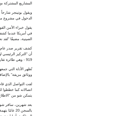
المشاريع المشتركة مع 
الدخول في مشروع مشتر
يقول خبراء الأمن الق
الصينية، مضيفًا "لقد ن
أن "التركيز الرئيسي ل
919 - وهي طائرة تقارب نصف تكلفة منافسيها، والتي أكملت أول رحلة لها عام 2017 بعد سنوات من التأخير بسبب عيوب في التصميم".
تُظهر الأدلة التي جم
ووثائق مزيفة" بالإض
لفت التواصل الذي قام
اتصالاته كما خططوا ل
يتمكن شو من "الاطلاع