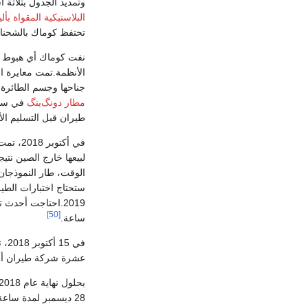
وتمديد الجدول بثلاثة أشهر مع الحفاظ
البلاستيكية المقواة بأ
تحتفظ كوماك بالشحنات ال
نفت كوماك أي هبوط وس
الأنظمة.تمت معايرة ا
جناحها وجسم الطائرة، 
مطار دونگ‌ينگ
في ساعة و 46 دقيقة للسماح باختبا
طيران قبل التسليم الأو
في أكتوبر 2018، تمت إعادة تقييم تصميم سطح الطيران ليتوافق مع الولايات المتحدة
لبيعها خارج الصين نتي
2019.احتاجت أحدث تصميمات الطائرات مثل
[50]
ساعة.
في
عشرة شركة طيران أجنبي
بحلول نهاية عام 2018، كان النموذج الأولي هو الدخول في اختبارات رفرفة الطيران بعد الانتهاء من الاختبارات الأرضية.
28 ديسمبر لمدة ساعة و 38 دقيقة.