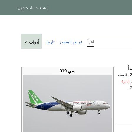
إنشاء حساب
دخول
اقرأ
عرض المصدر
تاريخ
أدوات
دأ
سي 919
في 2 نوفمبر 2015. قامت
إدارة