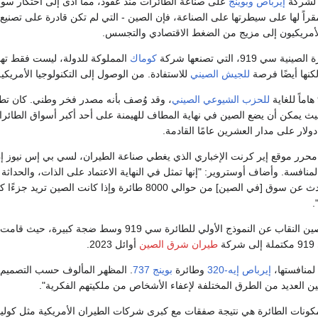
ي لشركة
إيرباص
وبوينج
على صناعة الطائرات منذ عقود، مما أدى إلى احتكار سو
قراً لها على سيطرتها على الصناعة، فإن الصين - التي لم تكن قادرة على تصن
لأمريكيون إلى مزيج من الضغط الاقتصادي والتجسس.
ي 919، التي تصنعها شركة
كوماك
المملوكة للدولة، ليست فقط تهدي
نها أيضًا فرصة
للجيش الصيني
للاستفادة. من الوصول إلى التكنولوجيا الأمريكية
للحزب الشيوعي الصيني
، وقد وُصف بأنه مصدر فخر وطني. كان تطوير
حيث يمكن أن يضع الصين في نهاية المطاف للهيمنة على أحد أكبر أسواق الطائرات ف
حرر موقع إير كرنت الإخباري الذي يغطي صناعة الطيران، لسي بي إس نيوز إن
منافسة. وأضاف أوستروير: "إنها تمثل في النهاية الاعتماد على الذات، والحداثة
عامًا القادمة "أنت تتحدث عن سوق [في الصين] من حوالي 8000
.
عام 2015، كشفت الصين النقاب عن النموذج الأولي ل
ة
طيران شرق الصين
أوائل 2023.
إيرباص إيه-320
وطائرة
بوينج 737
. المظهر المألوف حسب التصميم، و
ين العديد من الطرق المختلفة لإعفاء الأشخاص من ملكيتهم الفكرية".
كونات الطائرة هي نتيجة صفقات مع كبرى شركات الطيران الأمريكية مثل كولي