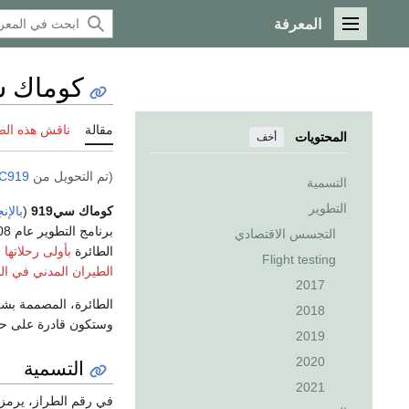
المعرفة
القائمة الرئيسية
كوماك سي‌
مقالة
ناقش هذه ال
المحتويات
أخف
(تم التحويل من
C919
التسمية
التطوير
كوماك سي‌919
(
بالإن
برنامج التطوير عام 2008، وبدأ الانتاج في ديسمبر 2011، مع بناء أول
التجسس الاقتصادي
الطائرة
بأولى رحلاتها ا
Flight testing
الطيران المدني في ال
2017
الطائرة، المصممة ب
2018
وستكون قادرة على حمل 156 إلى 168 راكبًا في تشغيل اعتيادي يصل إلى 555
2019
2020
التسمية
2021
في رقم الطراز، يرم