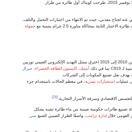
في 2 نوفمبر 2015، طرحت كوماك أول طائرة من طراز
 سنوات من التخلي عنه لجناح معدني، حيث تم الانتهاء من اختبارات التحمل والتلف،
حمولة
، من 2010 إلى 2015 اخترق ممثل التهديد الإلكتروني الصيني توربين
ا في ذلك
أمتيك
،
كاپستون للطاقة الخضراء
،
جنرال
ة بهدف نقل تصنيع المكونات إلى الشركات
لى عمليات
استخبارات بشرية
، في معظم الحالات باستخدام جزء
[28]
 تصنيع طائرات حكومية صينية من بناء طائرة تشبه بشكل
إدارة ترامب
، واصفًا الطراز الصيني الصنع
سي