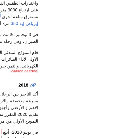
واختبارات الطقس الق
38]
تستغرق ساعة أخرى.
إيرباص إيه 350
مرة أخر
في 3 نوفمبر، قامت برحلتها الثالثة في 3 ساعات و 45 دقيقة، ووصلت إلى 3000 متر.
الطيران، وهي رحلة مدتها ساعتان و 24 دقيقة، 1،300 km (700 nmi) تصل إلى 800
الأولى لأداء الطائرات 
الكهربائي، والنموذجي
]
citation needed
[
2018
أكد التأخير بين الرحل
بسرعة منخفضة والارت
الاهتزاز الأرضي وأجهز
تقديم 2020 المقرر مسبقًا إلى عام 2021، لـ
النموذج الأولي من مر
في يونيو 2018، أبلغ
أس