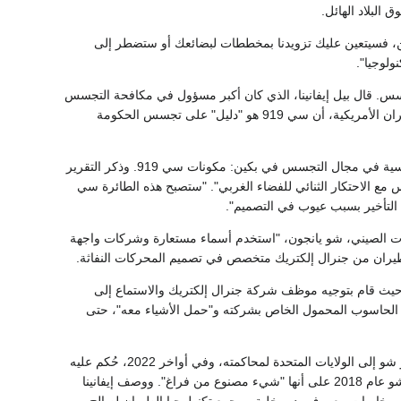
البلاد الهائل.
إذا كنت ترغب في بيع أشياء إلى 1.3 مليار شخص في الصين، فسيتعين عليك تزويدنا بمخططات لبضائعك أو ستضطر إلى
لوجيا".
جسس. قال بيل إيفانينا، الذي كان أكبر مسؤول في مكافحة التجسس
في أمريكا عندما كشفت وزارة العدل، بداية من عام 2017، عن مخطط معقد يستهدف تكنولوجيا الطيران الأمريكية، أن سي 919 هو "دليل" على تجسس الحكومة
كشف تقرير صدر عام 2019 عن شركة الأمن السيبراني كراودسكيوريتي عن أحد محاور التركيز الرئيسية في مجال التجسس في بكين: مكونات سي 919. وذكر التقرير
س مع الاحتكار الثنائي للفضاء الغربي". "ستصبح هذه الطائرة سي
رات الصيني، شو يانجون، "استخدم أسماء مستعارة وشركات واجهة
يران من جنرال إلكتريك متخصص في تصميم المحركات النفاثة.
 حيث قام بتوجيه موظف شركة جنرال إلكتريك والاستماع إلى
ر الحاسوب المحمول الخاص بشركته و"حمل الأشياء معه"، حتى
بعد شهرين، سافر شو إلى بلجيكا لمقابلة الموظف، لكن مكتب التحقيقات الفيدرالي كان ينتظر. أُحضر شو إلى الولايات المتحدة لمحاكمته، وفي أواخر 2022، حُكم عليه
بالسجن 20 عامًا بتهمة التجسس. وأشار متحدث باسم وزارة الخارجية الصينية إلى التهم الموجهة إلى شو عام 2018 على أنها "شيء مصنوع من فراغ". ووصف إيفانينا