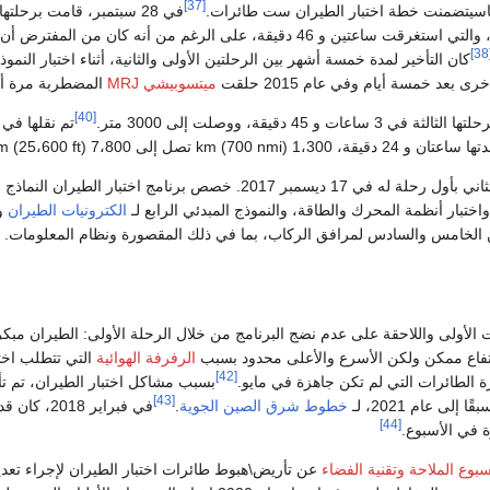
[37]
اسيتضمنت خطة اختبار الطيران ست طائرات.
في 28 سبتمبر، قامت برحلتها 
على ارتفاع 3000 متر، والتي استغرقت ساعتين و 46 دقيقة، على الرغم من أنه كان من المفترض أن
[
كان التأخير لمدة خمسة أشهر بين الرحلتين الأولى والثانية، أثناء اختبار النموذج المب
ى بعد خمسة أيام وفي عام 2015 حلقت
ميتسوبيشي MRJ
المضطربة مرة أخر
[40]
تم نقلها في 10 نوفمبر من شنغهاي إل
7، m (25،600 ft) و Mach 0.74 (825 km/h; 445 kn).
قام النموذج المبدئي الثاني بأول رحلة له في 17 ديسمبر 2017. خصص برنامج اختبار الطيران الن
واختبار أنظمة المحرك والطاقة، والنموذج المبدئي الرابع لـ
الكترونيات الطيران
وا
ن الخامس والسادس لمرافق الركاب، بما في ذلك المقصورة ونظام المعلومات.
ات الأولى واللاحقة على عدم نضج البرنامج من خلال الرحلة الأولى: الطيران مبكرا
فاع ممكن ولكن الأسرع والأعلى محدود بسبب
الرفرفة الهوائية
التي تتطلب اختب
[42]
ة الطائرات التي لم تكن جاهزة في مايو.
بسبب مشاكل اختبار الطيران، تم ت
[43]
خطوط شرق الصين الجوية
.
في فبراير 2018، 
[44]
ة في الأسبوع.
بوع الملاحة وتقنية الفضاء
عن تأريض\هبوط طائرات اختبار الطيران لإجراء تعدي