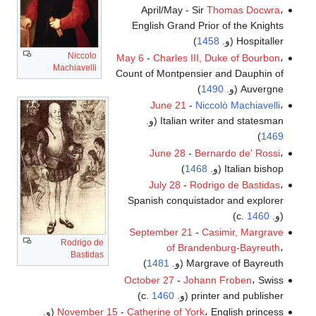
April/May - Sir
Thomas Docwra
،
English Grand Prior of the Knights
Hospitaller (و.
1458
)
Niccolo
May 6
-
Charles III, Duke of Bourbon
،
Machiavelli
Count of Montpensier and Dauphin of
Auvergne (و.
1490
)
June 21
-
Niccolò Machiavelli
،
Italian writer and statesman (و.
)
1469
June 28
-
Bernardo de' Rossi
،
Italian bishop (و.
1468
)
July 28
-
Rodrigo de Bastidas
،
Spanish conquistador and explorer
(و. c.
1460
)
September 21
-
Casimir, Margrave
Rodrigo de
of Brandenburg-Bayreuth
،
Bastidas
Margrave of Bayreuth (و.
1481
)
October 27
-
Johann Froben
، Swiss
printer and publisher (و. c.
1460
)
، English princess (و.
Catherine of York
-
November 15