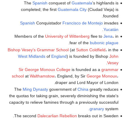
The
Spanish
conquest of
Guatemala
's highlands is
completed; the first
Guatemala City
(Ciudad Vieja) is
founded.
Spanish
Conquistador
Francisco de Montejo
invades
.
Yucatán
Members of the
University of Wittenberg
flee to
Jena
، in
.
fear of the
bubonic plague
Bishop Vesey's Grammar School
(at
Sutton Coldfield
، in the
West Midlands
of
England
) is founded by Bishop
John
.
Vesey
Sir George Monoux College
is founded as a
grammar
school
at
Walthamstow
، England, by Sir
George Monoux
،
draper and Lord Mayor of London.
The
Ming Dynasty
government of
China
greatly reduces
the quotas for taking grain, severely diminishing the state's
capacity to relieve famines through a previously successful
granary
system.
The second
Dalecarlian Rebellion
breaks out in Sweden.