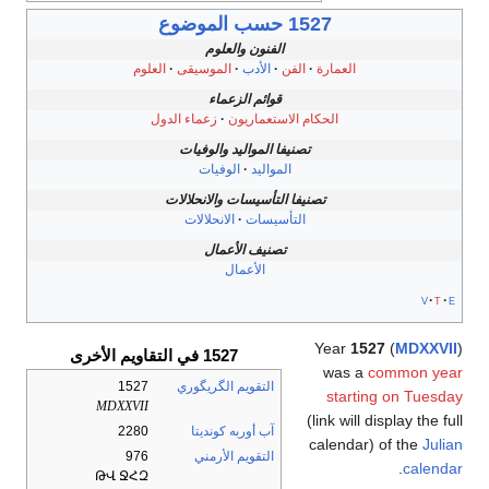
1527 حسب الموضوع
الفنون والعلوم
العمارة
الفن
الأدب
الموسيقى
العلوم
قوائم الزعماء
الحكام الاستعماريون
زعماء الدول
تصنيفا المواليد والوفيات
المواليد
الوفيات
تصنيفا التأسيسات والانحلالات
التأسيسات
الانحلالات
تصنيف الأعمال
الأعمال
v
t
e
Year
1527
(
MDXXVII
)
1527 في التقاويم الأخرى
was a
common year
التقويم الگريگوري
1527
starting on Tuesday
MDXXVII
(link will display the full
آب أوربه كونديتا
2280
calendar) of the
Julian
التقويم الأرمني
976
.
calendar
ԹՎ ՋՀԶ