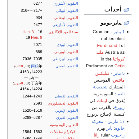
التقويم الآشوري
6277
أحداث
التقويم البهائي
−317 – −316
التقويم البنغالي
934
يناير-يونيو
التقويم الأمازيغي
2477
1 يناير
- Croatian
سنة العهد الإنگليزي
18
–
Hen. 8
19
Hen. 8
nobles elect
التقويم البوذي
2071
Ferdinand I
of
Austria as
ملك
التقويم البورمي
889
كرواتيا
in the
التقويم البيزنطي
7035–7036
.
Parliament on
Cetin
التقويم الصيني
年
丙戌
(النار
الكلب
)
4223 أو 4163
5 يناير
-
فيليكس
— إلى —
مانتس
، المؤسس
丁亥年
(النار
الخنزير
)
المشارك
لتجديدية
4224 أو 4164
العماد
السويسرية،
التقويم القبطي
1243–1244
يُغرَق في
ليمات
في
التقويم الديسكوردي
2693
زيورخ
، بالقرب من
التقويم الإثيوپي
1519–1520
كنيسة الإصلاح بزيورخ.
التقويم العبري
5287–5288
17 مارس
-
معركة
التقاويم الهندوسية
خانوه
:
بابر
يهزم
-
ڤيكرام سامڤات
1583–1584
راجپوت
ruler
رانا