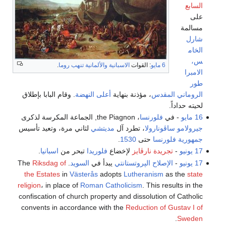
السابع
على
مسالمة
شارل
الخام
س،
6 مايو
: القوات
الاسبانية
والألمانية
تنهب روما
.
الامبرا
طور
الروماني المقدس
، مؤذنة بنهاية
أعلى النهضة
. وقام البابا بإطلاق
لحيته حداداً.
16 مايو
- في
فلورنسا
، the Piagnon, الجماعة المكرسة لذكرى
جيرولامو ساڤونارولا
، تطرد آل
مديتشي
لثاني مرة، وتعيد تأسيس
جمهورية فلورنسا
حتى
1530
.
17 يونيو
-
تجريدة نارڤايز
لإخضاع
فلوريدا
تبحر من
اسبانيا
.
17 يونيو
-
الإصلاح الپروتستانتي
يبدأ في
السويد
. The
Riksdag of
the Estates
in
Västerås
adopts
Lutheranism
as the
state
religion
، in place of
Roman Catholicism
. This results in the
confiscation of church property and dissolution of Catholic
convents in accordance with the
Reduction of Gustav I of
.
Sweden