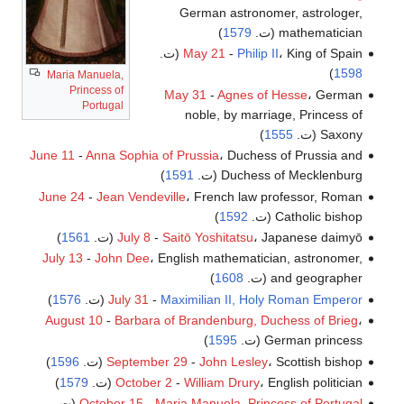
German astronomer, astrologer,
mathematician (ت.
1579
)
، King of Spain (ت.
Philip II
-
May 21
)
1598
Maria Manuela,
Princess of
May 31
-
Agnes of Hesse
، German
Portugal
noble, by marriage, Princess of
Saxony (ت.
1555
)
June 11
-
Anna Sophia of Prussia
، Duchess of Prussia and
Duchess of Mecklenburg (ت.
1591
)
June 24
-
Jean Vendeville
، French law professor, Roman
Catholic bishop (ت.
1592
)
، Japanese daimyō (ت.
Saitō Yoshitatsu
-
July 8
1561
)
July 13
-
John Dee
، English mathematician, astronomer,
and geographer (ت.
1608
)
Maximilian II, Holy Roman Emperor
-
July 31
(ت.
1576
)
August 10
-
Barbara of Brandenburg, Duchess of Brieg
،
German princess (ت.
1595
)
، Scottish bishop (ت.
John Lesley
-
September 29
1596
)
، English politician (ت.
William Drury
-
October 2
1579
)
Maria Manuela, Princess of Portugal
-
October 15
(ت.