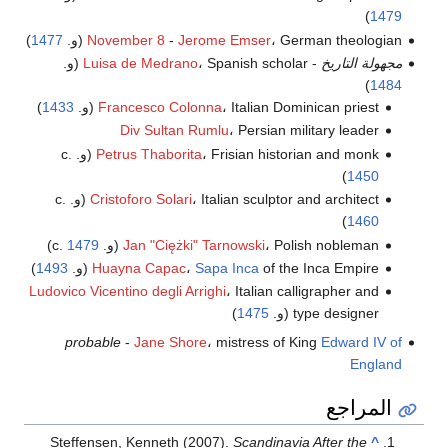
)
1479
، German theologian (و.
Jerome Emser
-
November 8
1477
)
مجهولة التاريخ
-
، Spanish scholar (و.
Luisa de Medrano
)
1484
، Italian Dominican priest (و.
Francesco Colonna
1433
)
Div Sultan Rumlu
، Persian military leader
، Frisian historian and monk (و. c.
Petrus Thaborita
)
1450
، Italian sculptor and architect (و. c.
Cristoforo Solari
)
1460
، Polish nobleman (و. c.
Jan "Ciężki" Tarnowski
1479
)
of the Inca Empire (و.
Sapa Inca
،
Huayna Capac
1493
)
Ludovico Vicentino degli Arrighi
، Italian calligrapher and
type designer (و.
1475
)
probable
-
Jane Shore
، mistress of King
Edward IV of
England
المراجع
Steffensen, Kenneth (2007).
Scandinavia After the
^