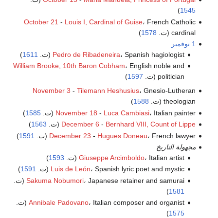
)
1545
October 21
-
Louis I, Cardinal of Guise
، French Catholic
cardinal (ت.
1578
)
1 نوفمبر
، Spanish hagiologist (ت.
Pedro de Ribadeneira
1611
)
William Brooke, 10th Baron Cobham
، English noble and
politician (ت.
1597
)
November 3
-
Tilemann Heshusius
، Gnesio-Lutheran
theologian (ت.
1588
)
، Italian painter (ت.
Luca Cambiasi
-
November 18
1585
)
Bernhard VIII, Count of Lippe
-
December 6
(ت.
1563
)
، French lawyer (ت.
Hugues Doneau
-
December 23
1591
)
مجهولة التاريخ
، Italian artist (ت.
Giuseppe Arcimboldo
1593
)
، Spanish lyric poet and mystic (ت.
Luis de León
1591
)
، Japanese retainer and samurai (ت.
Sakuma Nobumori
)
1581
، Italian composer and organist (ت.
Annibale Padovano
)
1575