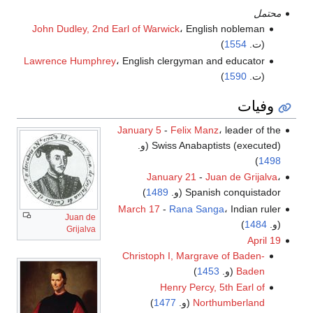
محتمل
John Dudley, 2nd Earl of Warwick
، English nobleman
(ت.
1554
)
Lawrence Humphrey
، English clergyman and educator
(ت.
1590
)
وفيات
January 5
-
Felix Manz
، leader of the
Swiss Anabaptists (executed) (و.
)
1498
January 21
-
Juan de Grijalva
،
Spanish conquistador (و.
1489
)
March 17
-
Rana Sanga
، Indian ruler
Juan de
(و.
1484
)
Grijalva
April 19
Christoph I, Margrave of Baden-
Baden
(و.
1453
)
Henry Percy, 5th Earl of
Northumberland
(و.
1477
)