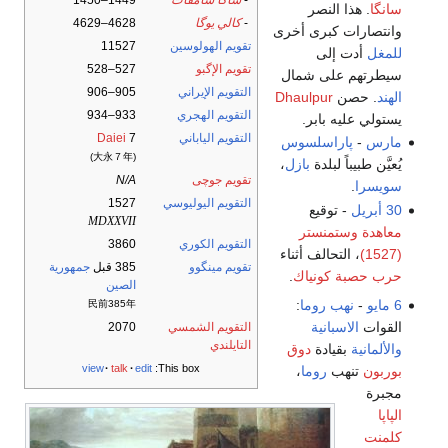
-
شاكا سامڤات
1449–1450
سانگا
. هذا النصر
-
كالي يوگا
4628–4629
وانتصارات كبرى أخرى
تقويم الهولوسين
11527
للمغل
أدت إلى
تقويم الإگبو
527–528
سيطرتهم على شمال
التقويم الإيراني
905–906
الهند
. حصن
Dhaulpur
التقويم الهجري
933–934
يستولي عليه بابر.
التقويم الياباني
7
Daiei
مارس
-
پاراسلسوس
(大永７年)
يُعيَّن طبيباً لبلدة
بازل
،
تقويم جوچى
N/A
سويسرا
.
التقويم اليوليوسي
1527
30 أبريل
- توقيع
MDXXVII
معاهدة وستمنستر
التقويم الكوري
3860
(1527)
، التحالف أثناء
تقويم مينگوو
385 قبل
جمهورية
حرب حصبة كونياك
.
الصين
6 مايو
-
نهب روما
:
民前385年
القوات
الاسبانية
التقويم الشمسي
2070
التايلندي
والألمانية
بقيادة
دوق
view
talk
edit
This box:
بوربون
تنهب
روما
،
مجبرة
الپاپا
كلمنت