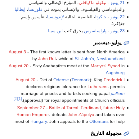
21 يونيو
-
نيكولو ماكياڤلي
، المؤرخ الإيطالي والسياسي
والدبلوماسي والفيلسوف والإنساني يموت في
فلورنسا
،
إيطاليا
.
22 يونيو
-
جاكرتا
، العاصمة الحالية
لإندونيسيا
، تتأسس بإسم
جاياكرتا
.
23 يونيو
-
پاراسلسوس
يحرق كتب
ابن سينا
.
يوليو-ديسمبر
August 3
- The first known letter is sent from North America
.
by
John Rut
، while at
St. John's, Newfoundland
August 20
- Sixty Anabaptists meet at the
Martyrs' Synod
in
.
Augsburg
August 20
- Diet of
Odense
(
Denmark
): King
Frederick I
declares religious tolerance for
Lutherans
، permits
marriage of priests and forbids seeking papal
pallium
[2]
[1]
(approval) for royal appointments of Church officials.
September 27
-
Battle of Tarcal
:
Ferdinand, future Holy
Roman Emperor
، defeats
John Zápolya
and takes over
most of
Hungary
. John appeals to the
Ottomans
for help.
مجهولة التاريخ