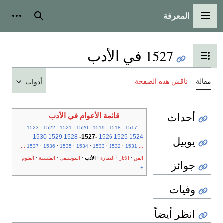
المعرفة
القائمة الرئيسية
بحث
أدوات
1527 في الأدب
تبديل عرض جدول المحتويات
مقالة
ناقش هذه الصفحة
أدوات
أحداث
قائمة الأعوام في الأدب
.
.
.
.
.
.
...
1523
1522
1521
1520
1519
1518
1517
...
1530
1529
1528
-
1527
-
1526
1525
1524
يوبيل
.
.
.
.
.
.
...
1537
1536
1535
1534
1533
1532
1531
...
.
.
.
.
.
.
الفن
الآثار
العمارة
الأدب
الموسيقى
الفلسفة
العلوم
جوائز
+...
وفيات
انظر أيضاً