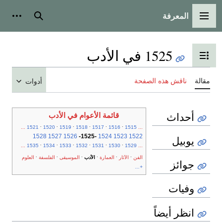
المعرفة
القائمة الرئيسية
بحث
أدوات
1525 في الأدب
تبديل عرض جدول المحتويات
مقالة
ناقش هذه الصفحة
أدوات
أحداث
قائمة الأعوام في الأدب
.
.
.
.
.
.
...
1521
1520
1519
1518
1517
1516
1515
...
1528
1527
1526
-
1525
-
1524
1523
1522
يوبيل
.
.
.
.
.
.
...
1535
1534
1533
1532
1531
1530
1529
...
.
.
.
.
.
.
الفن
الآثار
العمارة
الأدب
الموسيقى
الفلسفة
العلوم
جوائز
+...
وفيات
انظر أيضاً