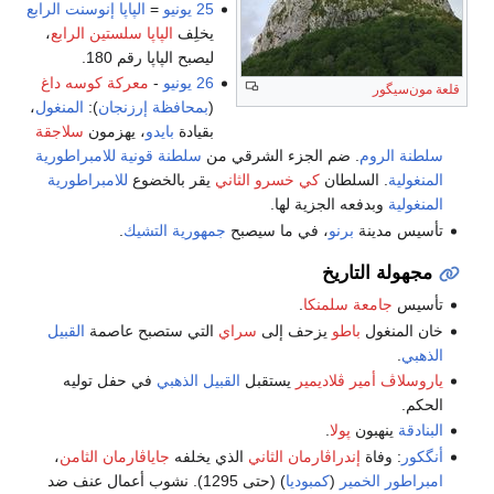
25 يونيو
=
الپاپا إنوسنت الرابع
يخلِف
الپاپا سلستين الرابع
،
ليصبح الپاپا رقم 180.
26 يونيو
-
معركة كوسه داغ
قلعة مون‌سيگور
(
بمحافظة إرزنجان
):
المنغول
،
بقيادة
بايدو
، يهزمون
سلاجقة
سلطنة الروم
. ضم الجزء الشرقي من
سلطنة قونية
للامبراطورية
المنغولية
. السلطان
كي خسرو الثاني
يقر بالخضوع
للامبراطورية
المنغولية
وبدفعه الجزية لها.
تأسيس مدينة
برنو
، في ما سيصبح
جمهورية التشيك
.
مجهولة التاريخ
تأسيس
جامعة سلمنكا
.
خان المنغول
باطو
يزحف إلى
سراي
التي ستصبح عاصمة
القبيل
الذهبي
.
ياروسلاڤ
أمير ڤلاديمير
يستقبل
القبيل الذهبي
في حفل توليه
الحكم.
البنادقة
ينهبون
پولا
.
أنگكور
: وفاة
إندراڤارمان الثاني
الذي يخلفه
جاياڤارمان الثامن
،
امبراطور الخمير
(
كمبوديا
) (حتى 1295). نشوب أعمال عنف ضد