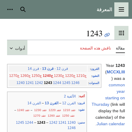
المعرفة
القائمة الرئيسية
بحث
أدوات
1243
تبديل عرض جدول المحتويات
مقالة
ناقش هذه الصفحة
أدوات
Year
1243
قرن 12
·
قرن 13
·
قرن 14
القرون
:
(
MCCXLIII
ع1210
ع1220
ع1230
ع1240
ع1250
ع1260
ع1270
العقود
:
) was a
1240
1241
1242
1243
1244
1245
1246
السنوات
:
common
year
الألفية 2
ألفية
:
starting on
القرن 12
–
القرن 13
–
القرن 14
قرون
:
Thursday
(link will
عقود
:
عقد 1210
عقد 1220
عقد 1230
–
عقد 1240
–
display the full
عقد 1250
عقد 1260
عقد 1270
calendar) of the
1245
1244
–
1243
–
1242
1241
1240
سنين
:
.
Julian calendar
1246