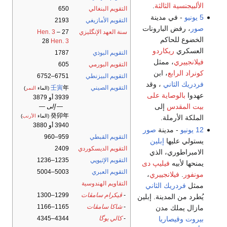
الألبيجنسية الثالثة
.
التقويم البنغالي
650
5 يونيو
- في مدينة
التقويم الأمازيغي
2193
صور
، رفض البارونات
سنة العهد الإنگليزي
27
–
Hen. 3
الخضوع للحاكم
28
Hen. 3
العسكري
ريكاردو
التقويم البوذي
1787
فيلانجييري
، ممثل
التقويم البورمي
605
كونراد الرابع
، ابن
التقويم البيزنطي
6751–6752
فردريك الثاني
، وقد
التقويم الصيني
年
壬寅
(الماء
النمر
)
عهدوا
بالوصاية على
3939 أو 3879
بيت المقدس
إلى
— إلى —
癸卯年
(الماء
الأرنب
)
الملكة الأرملة.
3940 أو 3880
12 يونيو
- مدينة
صور
التقويم القبطي
959–960
يستولي عليها
إبلين
التقويم الديسكوردي
2409
الامبراطوري، الذي
التقويم الإثيوپي
1235–1236
يمنحها لأبيه
فيليپ دى
التقويم العبري
5003–5004
مونفور
.
فيلانجييري
،
التقاويم الهندوسية
ممثل
فردريك الثاني
-
ڤيكرام سامڤات
1299–1300
يُطرد من المدينة. إبلين
-
شاكا سامڤات
1165–1166
مازال يملك مدن
بيروت
وقيصاريا
-
كالي يوگا
4344–4345