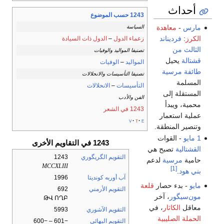
أحداث
1243 حسب الموضوع
مارس
-
معاهدة
السياسة
الكرز
:
فرديناند
زعماء الدول
–
الدول ذات السيادة
الثالث من
تصنيفا المواليد والوفيات
قشتالة
يحيل
المواليد
–
الوفيات
طائفة مرسية
تصنيفا التأسيسات والانحلالات
المسلمة
التأسيسات
–
الانحلالات
المستقلة إلى
الفن والأدب
محمية، ويبدأ
1243 في الشعر
عملية استعمار
v
t
e
وتنصير المنطقة.
1 مايو
- القوات
1243 في التقاويم الأخرى
القشتالية
تصبح هي
التقويم الگريگوري
1243
حامية
مرسية
لدعم
MCCXLIII
[1]
بني هود
.
آب أوربه كونديتا
1996
مايو
- بدء حصار
قلعة
التقويم الأرمني
692
مون‌سيگور
، آخر
ԹՎ ՈՂԲ
معاقل
الكاثار
، في
التقويم الآشوري
5993
الحملة الصليبية
التقويم البهائي
−601 – −600