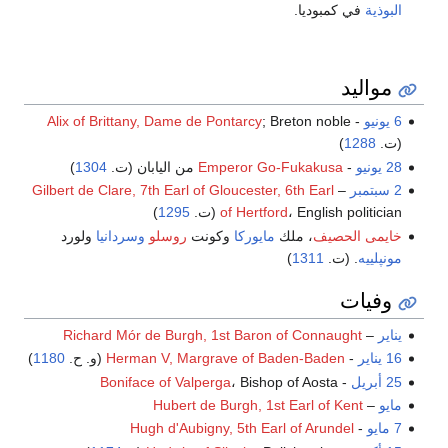
البوذية
في كمبوديا.
مواليد
6 يونيو
-
; Breton noble
Alix of Brittany, Dame de Pontarcy
(ت.
1288
)
28 يونيو
-
Emperor Go-Fukakusa
من اليابان (ت.
1304
)
2 سبتمبر
–
Gilbert de Clare, 7th Earl of Gloucester, 6th Earl
، English politician (ت.
of Hertford
1295
)
خايمى الحصيف
، ملك
مايوركا
وكونت
روسلو
وسردانيا
ولورد
مونپلييه
. (ت.
1311
)
وفيات
يناير
–
Richard Mór de Burgh, 1st Baron of Connaught
16 يناير
-
Herman V, Margrave of Baden-Baden
(و. ح.
1180
)
25 أبريل
-
، Bishop of Aosta
Boniface of Valperga
مايو
–
Hubert de Burgh, 1st Earl of Kent
7 مايو
-
Hugh d'Aubigny, 5th Earl of Arundel