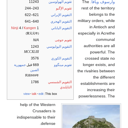
وأرسوف
ويافا
. The
تقويم الهولوسين
11243
rest of the territory
تقويم الإگبو
243–244
belongs to the
التقويم الإيراني
621–622
military orders, while
التقويم الهجري
640–641
in Antioch and
التقويم الياباني
1
Kangen
4 /
Ninji
especially in Acrethe
(寛元元年)
communal
تقويم جوچى
N/A
authorities are all
التقويم اليوليوسي
1243
powerful. The
MCCXLIII
crossed state no
التقويم الكوري
3576
longer exists, and
تقويم مينگوو
669 قبل
جمهورية
الصين
the rivalries between
民前669年
the different
التقويم الشمسي
1786
establishments are
التايلندي
increasing their
view
talk
edit
This box:
powerlessness. The
help of the Western
Crusaders is
indispensable to their
defense.