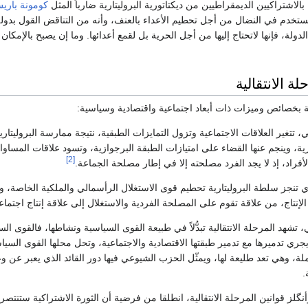
الاشتراكيين الديمقراطيين من ديكتاتورية البروليتارية ضارباً المثل
كومونة باري
خدم في النضال من أجل تحطيم الأعداء بالعنف، وأنه من التناقض القول بدول
 الدولة، فإنها لاتحتاج إليها من أجل الحرية بل لقمع أعدائها. وما إن يصبح بالإم
ة الانتقالية
قالية بخصائص وميزات ذات أبعاد اجتماعية واقتصادية وسياسية:
 تتغير العلاقات الاجتماعية وتزول التمايزات الطبقية، نتيجة ممارسة البروليتارية
رية، وينجم عنها القضاء على امتيازات الطبقة البرجوازية، وتسود علاقات المساواة
[2]
راد، إذ لا يجد الفرد مصلحته إلا في إطار مصلحة الجماعة.
ي تنجز سلطة البروليتارية تحطيم قوى الاستغلال الرأسمالي والملكية الخاصة، 
 الإنتاج، من علاقة تقوم على المصلحة الفردية والاستغلال إلى علاقة إنتاج اجتماع
تشهد المرحلة الانتقالية تبدُّلاً في طبيعة القوى السياسية ونشاطها، فالقوى الس
جري تدميرها مع تدمير طبقتها الاقتصادية والاجتماعية، وتحل محلها القوى السياسية 
لة، وهي تعد طليعة لها، ويمثّل الحزب الشيوعي فيها دور القائد الذي يعبر عن و
.
 قوانين المرحلة الانتقالية، انطلقا من فرضية أن الثورة الاشتراكية ستنتصر 