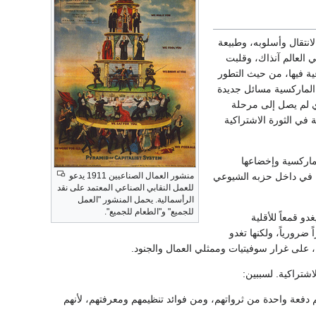
انتقال وأسلوبه، وطبيعة
 العالم آنذاك، وقلبت
ية فيها، من حيث التطور
ت الماركسية مسائل جديدة
ي لم يصل إلى مرحلة
في الثورة الاشتراكية
لماركسية وإخضاعها
منشور العمال الصناعيين 1911 يدعو
ن في داخل حزبه الشيوعي
للعمل النقابي الصناعي المعتمد على نقد
الرأسمالية. يحمل المنشور "العمل
للجميع" و"الطعام للجميع".
و قمعاً للأقلية
 ضرورياً، ولكنها تغدو
، على غرار سوفيتيات وممثلي العمال والجنود.
اشتراكية. لسببين:
م دفعة واحدة من ثرواتهم، ومن فوائد تنظيمهم ومعرفتهم، لأنهم