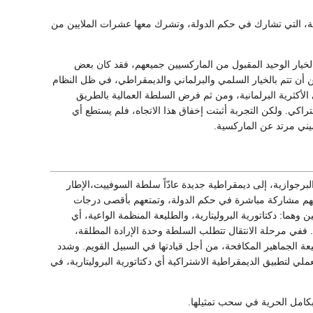
يعية، التي تشارك في حكم الدولة، وتشرك معها عشرات الملايين من
 الخيار الوحيد المقبول من الماركسيين جميعهم، فقد كان بعض
كن أن تتم بالخيار السلمي والبرلماني والديمقراطي، في ظل النظام
 الأكثرية البرلمانية، ومن ثم فرض السلطة العمالية بالطريق
تراكي. ولكن التجربة أثبتت إخفاق هذا الاتجاه، فلم يستطع أي
يني مرتد عن الماركسية.
برجوازية، إلى ديمقراطية جديدة عادّاً سلطة السوفييت،الإطار
ركتهم مشاركة مباشرة في حكم الدولة، وتمتعهم بأقصى درجات
وهما: دكتاتورية البروليتارية، والطليعة المنظمة الواعية، أي
ة. ففي مرحلة الانتقال تتطلب السلطة وحدة الإرادة المطلقة،
ة الجماهير المكافحة، من أجل قيادتها في السبيل القويم. وشدد
ي لتطبيق الديمقراطية الاشتراكية أي دكتاتورية البروليتارية، في
ع بكامل الحرية في سحب تمثيلها.