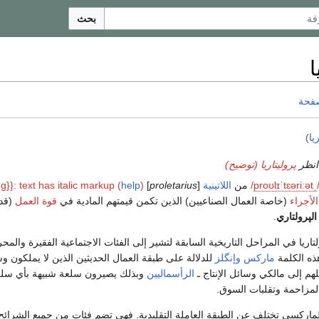
بحث
ا
صفحة
يا
)
انظر
پروليتاريا (توضيح)
ˌ
t
ə
iː
ɛər
t
ˈ
ɪ
l
oʊ
r
p
/
من
اللاتينية
[
proletarius
]
)
help
g}}: text has italic markup (
الأجراء
(خاصة العمال الصناعيين) الذين تكمن قيمتهم المادية في
قوة العمل
(قدر
الپرولتاري
.
ريا في المراحل التاريخية السابقة لتشير إلى الفئات الاجتماعية الفقيرة وال
ه الكلمة
ماركس
وإنگلز
للدلالة على طبقة العمال الحديثين الذين لا يملكون و
م إلى مالكي وسائل الإنتاج ـ
الرأسماليين
وبذلك يصيرون سلعة شبيهة بأي سلع
المزاحمة وتقلبات السوق.
 الماركسي تختلف عن الطبقة العاملة التقليدية. فهي تضم فئات من جميع الشرائح