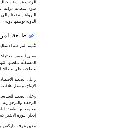
الرعب قد استبد كذلك ب
سوى منظمة موقتة، تست
البروليتارية تحتاج إلى
الدولة بوصفها دولة».
طبيعة المرحل
تَتَّسِم المرحلة الانت
فعلى الصعيد الاجتماعي،
المستغَلَة سلطتها الثو
مصلحته على مصالح الأف
وعلى الصعيد الاقتصاد
الإنتاج، وتتبدل علاقات
وعلى الصعيد السياسي، 
الرجعية والبرجوازية، ي
مع مصالح الطبقة العام
إنجاز الثورة الاشتراكية
وحين عرف ماركس وأنگلز