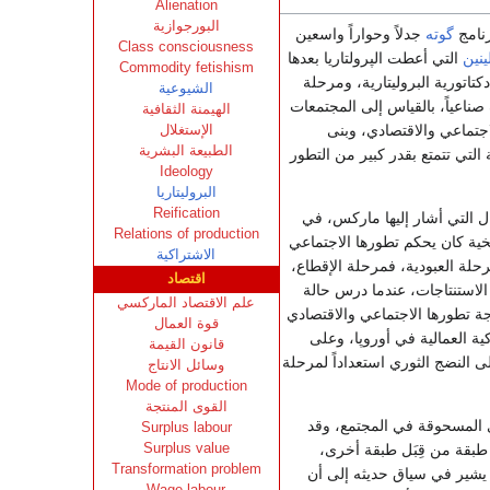
Alienation
البورجوازية
رنامج
گوته
جدلاً وحواراً واسعين
Class consciousness
ينين
التي أعطت الپرولتاريا بعدها
Commodity fetishism
اتورية البروليتارية، ومرحلة
الشيوعية
صناعياً، بالقياس إلى المجتمعات
الهيمنة الثقافية
اجتماعي والاقتصادي، وبنى
الإستغلال
الطبيعة البشرية
 التي تتمتع بقدر كبير من التطور
Ideology
البروليتاريا
Reification
ال التي أشار إليها ماركس، في
Relations of production
ية كان يحكم تطورها الاجتماعي
الاشتراكية
حلة العبودية، فمرحلة الإقطاع،
اقتصاد
الاستنتاجات، عندما درس حالة
علم الاقتصاد الماركسي
رجة تطورها الاجتماعي والاقتصادي
قوة العمال
كية العمالية في أوروپا، وعلى
قانون القيمة
 النضج الثوري استعداداً لمرحلة
وسائل الانتاج
Mode of production
القوى المنتجة
ى المسحوقة في المجتمع، وقد
Surplus labour
Surplus value
ع طبقة من قِبَل طبقة أخرى،
Transformation problem
 يشير في سياق حديثه إلى أن
Wage labour