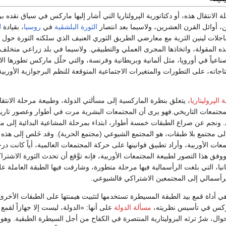
 الانتقال هذه، أو دكتاتورية الپرولتاريا التي أشار إليها ماركس في سياق نقده ب
 أوائل القرن العشرين، ولاسيما بعد انتصار
الثورة البلشڤية
في
روسيا
، بقيادة
ل
لات لينين الثرية مع معارضي الطريق الثوري العنيف الذي سلكته الثورة حول دكت
ج هذه المقولة، واتخاذها المجرى العملي والتطبيقي. ولاسيما في بلد زراعي متخلف 
ناعياً في أوروپا، مثل ألمانية وبريطانية وفرنسة، والتي حلّل ماركس تطورها ال
اجاته، على التطورات والمتغيرات الاجتماعية المتوقعة للنظم البرجوازية الأوربية
 الپروليتاريا
، يتعلق بنظرة الماركسية إلى مسألتي الدولة، وطبيعة مرحلة الانتق
مجتمعات التاريخي.فهو يرى أن المجتمعات البشرية مرت في أطوار وعصور تاريخ
 ونجم عن صراع الطبقات خمسة أطوار، ابتداء بمرحلة المشاعية البدائية إلى مر
إلى مجتمع بلا طبقات، هو المجتمع الشيوعي (مجتمع الحرية). وقد خَلص إلى هذه 
معات الأوربية، وأراد تطبيق قوانينها على حركة المجتمعات العالمية، أياً كانت د
وفق هذا التصور لطبيعة المجتمعات الأوربية، فإنه توَّقع أن تحدث الثورة الاشترا
، التي بلغت الرأسمالية فيها مرحلة متطورة، وشارفت فيها الطبقة العاملة على
الرأسمالي إلى المجتمعين الاشتراكي فالشيوعي.
أداة قمع بيد الطبقة المسيطرة تستخدمها لتثبيت هيمنتها على الطبقات الأخر
اركس في تأسيس نظريته،
مسألة الدولة
على أنها: «الدولة، ليست إلا جهازاً لقم
وال، شرٌ ترثه البروليتارية المنتصرة في الكفاح من أجل السيطرة الطبقية. وهو