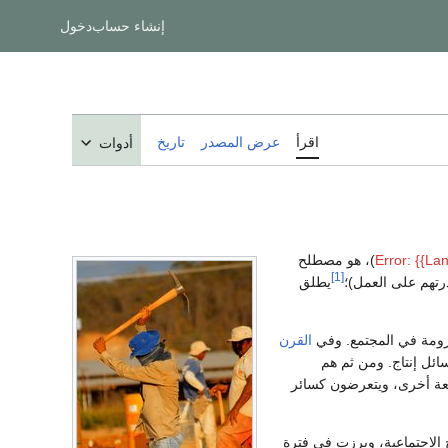
إنشاء حساب
دخول
اقرأ
عرض المصدر
تاريخ
أدوات
Error: {{Lan
)، هو مصطلح
[1]
تهم على العمل)؛
يطلق
محرومة في المجتمع. وفي
القرن
سائل إنتاج. ومن ثم هم
ة أخرى، ويتعرضون كسائر
 الاجتماعية، وبرزت في فترة