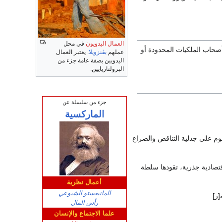
العمال اليدويون
في محل
صحاب الملكيات المحدودة أو
عملهم
بڤنزويلا
. يعتبر العمال
اليدويين بصفة عامة جزء من
الپرولتاريايين.
جزء من سلسلة عن
الماركسية
وم على جدلية التناقض والصراع
قتصادية جذرية، تقودها سلطة
أعمال نظرية
المانيفستو الشيوعي
[ر]
رأس المال
علما الاجتماع والإنسان