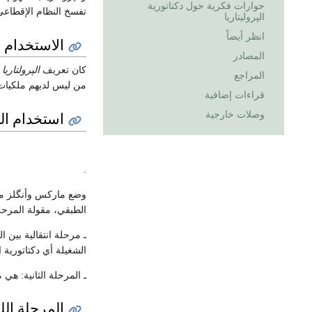
حوارات فكرية حول دكتاتورية
تفسخ النظام الإقطاعي
الپروليتاريا
انظر أيضاً
الاستخدام ف
المصادر
كان تعريف
الپرولتاريا
ف
المراجع
من ليس لديهم ملكيات
قراءات إضافية
استخدام ال
وصلات خارجية
.
وضع ماركس وأنگلز مؤس
الطبقي، مقولة المرحلت
ـ مرحلة انتقالية بين
الشغيلة أي دكتاتورية ا
ـ المرحلة الثانية: هي
المرحلة اللي