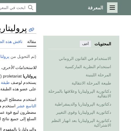
المعرفة
القائمة الرئيسية
پروليتاري
مقالة
ناقش هذه ال
المحتويات
أخف
(تم التحويل من
پرولتار
الاستخدام في القانون الروماني
استخدام النظرية الماركسية
للاستخدامات الأخرى، 
المرحلة اللينينة
پرولتاريا
proletariat (
/
يستخدم لوصف
طبقة
طبيعة المرحلة الانتقالية
على عضو هذه الطبقة
دكتاتورية الپروليتاريا وعلاقتها بالمرحلة
الانتقالية
استخدم مصطلح الپرولتا
دكتاتورية الپروليتاريا والديمقراطية
التاسع عشر
استخدم هذ
مضطرون لبيع قوة عمله
دكتاتورية الپروليتاريا وقوى التغيير
السلع إلى جميع نتائج 
دكتاتورية الپروليتاريا بعد انهيار النظم
الاشتراكية
والپرولتاريا بالمفهوم