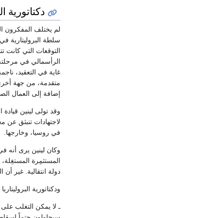
دكتاتورية ال
لم يختلف المفكرون ال
سلطة البروليتارية في
التوقعات التي كانت تت
الرأسمالي في مرحلته ا
غاية في التعقيد، ناج
متقدمة، من جهة أخرى.
إضافة إلى العمال الصن
وقد تولى لينين قيادة ا
لاجتهادات تنبثق عن 
في روسيا، وخارجها.
وكان لينين يرى أنه في 
المستثمِرة المستغِلة، 
دولة انتقالية. غير أن
ودكتاتورية البروليتاري
ـ لا يمكن التغلب على 
سيحاولون حتماً إسقاط 