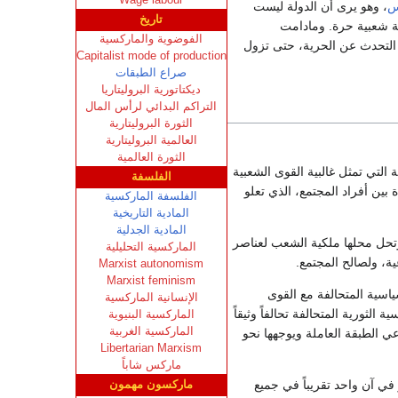
س
، وهو يرى أن الدولة ليست
تاريخ
ة شعبية حرة. ومادامت
الفوضوية والماركسية
كان التحدث عن الحرية، حتى تزول
Capitalist mode of production
صراع الطبقات
ديكتاتورية البروليتاريا
التراكم البدائي لرأس المال
الثورة البروليتارية
العالمية البروليتارية
الثورة العالمية
 التي تمثل غالبية القوى الشعبية
الفلسفة
 بين أفراد المجتمع، الذي تعلو
الفلسفة الماركسية
المادية التاريخية
المادية الجدلية
وتحل محلها ملكية الشعب لعناصر
الماركسية التحليلية
ية، ولصالح المجتمع.
Marxist autonomism
Marxist feminism
ياسية المتحالفة مع القوى
الإنسانية الماركسية
الثورية المتحالفة تحالفاً وثيقاً
الماركسية البنيوية
الماركسية الغربية
عي الطبقة العاملة ويوجهها نحو
Libertarian Marxism
ماركس شاباً
في آن واحد تقريباً في جميع
ماركسون مهمون