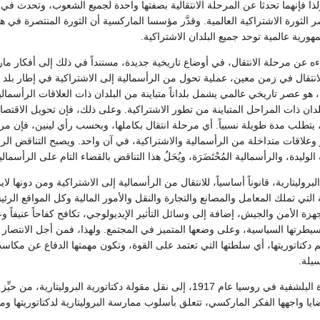
ولذا فإنهما تحدثا عن المرحلة الانتقالية بصفتها واحدة لجميع الشعوب، وتحدث 
ر الثورة الاشتراكية العالمية. وقدَّر مؤسسا الماركسية أن الثورة المنتصرة في ه
مهورية عالمية توحد جميع البلدان الاشتراكية.
اءه عن مرحلة الانتقال، في أوضاع تاريخية جديدة، مستنداً في ذلك إلى أفكار ما
انتقال في زمن معين، عملية تحول من الرأسمالية إلى الاشتراكية في إطار بلد و
، هو عصر تاريخي عالمي يشمل بلداناً متباينة من البلدان ذات العلاقات الرأسمالي
لدان ذات المراحل المتباينة من تطور الاشتراكية. وعلى ذلك، فإن تحويل الاقتص
ية، يتطلب مدة طويلة نسبياً. أي مرحلة انتقال بكاملها، وبحسب رأي لينين، فإن مر
وعلاقات متداخلة من الرأسمالية والاشتراكية، في آن واحد. ويصبح التناقض الرئ
لوليدة، والرأسمالية المُحْتَضَرَة، ويُحَلُ هذا التناقض بالقضاء التام على الرأسما
بروليتارية، قانوناً أساسياً، للانتقال من الرأسمالية إلى الاشتراكية ومن دونها لاي
 التي تملك المعامل والمصانع والتجارة والنقل والأمور المالية وكل المواقع الر
هزة الأمن والجيش، إضافة إلى وسائل التأثير الإيديولوجي، تكافح كفاحاً عنيفاً 
 سيطرتها السياسية، وعلى وضعها المتميز في المجتمع. ولهذا، فمن أجل الانتصار 
يم دكتاتوريتها، أي سلطتها التي تعتمد على القوة، وتكون مهمتها الدفاع عن مكاس
يلة.
وقد قادت تجربة الثورة البلشفية في روسيا عام 1917، إلى نقل مقولة دكتاتورية البر
يا واجهها الفكر الماركسي، تتعلق بأسلوب ممارسة البروليتارية لدكتاتوريتها 