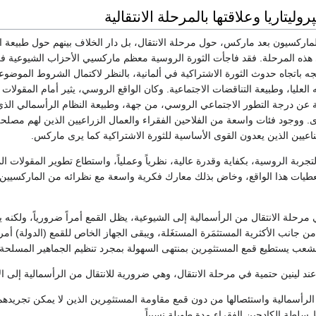
پروليتاريا وعلاقتها بالمرحلة الانتقالية
ماركسيون بعد ماركس، حول مرحلة الانتقال، بل دار الخلاف بينهم حول طبيعة ال
 هذه المرحلة. فقد فاجأت الثورة الروسية معظم ماركسيي الأحزاب الشيوعية في
جه باتجاه حدوث الثورة الاشتراكية في ألمانية، بالنظر لاكتمال الشروط الموضوع
لعليا، وطبيعة التناقضات الاجتماعية. وكان الواقع الروسي، يثير أمام المقولا
مة عن درجة التطور الاجتماعي الروسي، من جهة، وطبيعة النظام الرأسمالي الذ
 ووجود فئات واسعة من الفلاحين الفقراء والعمال الزراعيين الذين لهم مصلحة 
اعيين الذين يعدون القوى الأساسية للثورة الاشتراكية كما يرى ماركس.
لتجربة الروسية، بكفاية وقدرة عالية، نظرياً وعملياً، واستطاع تطوير المقولات ا
معطيات هذا الواقع، وخاض بذلك معارك فكرية واسعة مع نظرائه من الماركسيي
مرحلة الانتقال من الرأسمالية إلى الشيوعية، يظل القمع أمراً ضرورياً، ولكنه يغد
من جانب الأكثرية المستثمَرة المستغَلة، ويبقى الجهاز الخاص للقمع (الدولة) أمراً
 الشعب يستطيع قمع المستثمِرين بمنتهى السهولة بمجرد تنظيم الجماهير المسلحة
ا عند لينين حتمية في مرحلة الانتقال، وهي ضرورية للانتقال من الرأسمالية إلى ال
الرأسمالية واستئصالها من دون قمع مقاومة المستثمِرين الذين لا يمكن تجريده
سلطة الكادحين الفقراء مدة طويلة نسبياً.