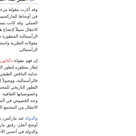
وقد أثارت مقولة مرحلة
في أوساط الماركسيين،
العملي. وقد كانت مساج
الانتقال سبيلاً لإنضا
الرأسمالية المتطورة ص
مقولاته النظرية واستنت
الرأسمالي.
إن فهم مقولة
دكتاتورية
إطار منظوره لتطور ال
جدلية التناقض الطبقي.
فالرأسمالية، ووصولاً 
التطور التاريخي للمجت
وخصوصياتها الثقافية. و
وجه الخصوص في ألمانيا
الانتقال من المجتمع 
والدولة
عند ماركس، هي 
أوضح أنغلز، رفيق م
والدولة في أحسن الأح