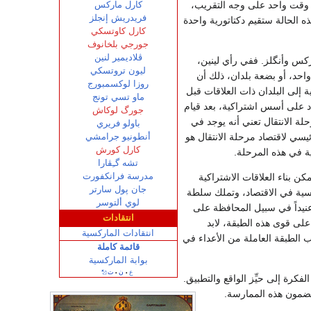
في وقت واحد على وجه التقريب،
كارل ماركس
فريدريش إنجلز
ذه الحالة ستقيم دكتاتورية واحدة
كارل كاوتسكي
جورجي بلخانوف
ڤلاديمير لنين
ركس وأنگلز. ففي رأي لينين،
ليون تروتسكي
احد، أو بضعة بلدان، ذلك أن
روزا لوكسمبورج
ة إلى البلدان ذات العلاقات قبل
ماو تسي تونج
اد على أسس اشتراكية، بعد قيام
جورگ لوكاش
حلة الانتقال تعني أنه يوجد في
باولو فريري
يسي لاقتصاد مرحلة الانتقال هو
أنطونيو جرامشي
كارل كورش
لية في هذه المرحلة.
تشه گـِڤارا
مدرسة فرانكفورت
مكن بناء العلاقات الاشتراكية
جان پول سارتر
ئيسية في الاقتصاد، وتملك سلطة
لوي ألتوسر
وعنيداً في سبيل المحافظة على
انتقادات
على قوى هذه الطبقة، لابد
انتقادات الماركسية
ب الطبقة العاملة من الأعداء في
قائمة كاملة
بوابة الماركسية
ع
ن
ت
•
•
وليتارية، من حيِّز الفكرة إلى حيِّز الواقع والتطبيق.
ومضمون هذه الممارسة.