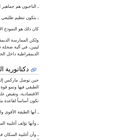
ـ الناخبون هم جماهير 
ـ يتكون تنظيم طليعي لج
كان ذلك هو النموذج ال
ولكن الممارسة الديمق
لينين، في آلية ضحلة 
الديمقراطية داخل الح
دكتاتورية ال
حين توصل ماركس إلى ا
الطبقي فيها ونمو قوة ا
الاقتصادية، وتقبض عل
تكون أساساً لقاعدة ماد
ـ أنها الطبقة الأقوى و
ـ وأنها تؤلف أغلبية الس
ـ وأن أغلبية السكان ف