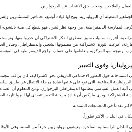
العمال والفلاحين، وحجب حق الانتخاب عن البرجوازيين.
ماهير الشغيلة أي البروليتارية، يتيح لها قيادة أوسع، لجماهير المستثمرين وإشر
أرقى لممارسة الديمقراطية، من وجهة نظر لينين، فهو يقطع كل صلة بالتشويه الب
راطية، أفرزت سلبيات سبق لمنظري الفكر الاشتراكي أن حذروا منها، وترسخت ا
فارغة، أفرغت الثورة الاشتراكية من مضمونها الشعبي والديمقراطي. وصادر الحز
زب. ونتيجة نمو المركزية وتعاظمها على حساب تراجع الديمقراطية في المؤسسا
پروليتاريا وقوى التغيير
ستنتاجاته حول التطور الاجتماعي التاريخي نحو الاشتراكية، كان يراقب مجتمعا
لبروليتارية الصناعية، التي تقع على عاتقها قيادة مرحلة الانتقال عن طريق سلطته
ى آلية العمل السياسي بنظامها الديمقراطي البرجوازي. ومن المعلوم أن الصناع
ية للاشتراكية. ويرى ماركس أن قيادة مرحلة التغيير تتصدى لها البروليتارية الص
الأكثر تقدماً في المجتمعات المتمدنة.
كان في البلدان الأكثر تطوراً.
ي البلدان الرأسمالية المتأخرة، يعيشون بروليتاريين جزءاً من السنة، وفي الأوق