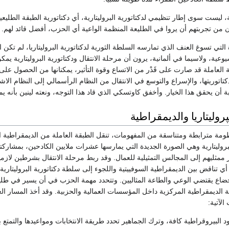
، ليست سوى إطار تنظيمي لدكتاتورية البروليتارية، أي دكتاتورية الطبقة الطل
ن من تجربتهم أن يروا في الطليعة المنظمة الواعية أي الحزب، أفضل قائد لهم.
التي تسوغ العنف الذي تمارسه السلطة الثورية لدكتاتورية البروليتاريا، لم تكن
عية، ولاسيما في ألمانية، يرون أن مرحلة الانتقال ودكتاتورية البروليتارية يم
 العاملة قد صارت على قَدْر من الاتساع وقوة التأثير، يمكنانها من الحصول على
اتوريتها، والإسراع والتوسع في الانتقال من النظام الرأسمالي إلى النظام الاش
ن يحقق هذا الخيار. وأخفق كاوتسكي الذي قاد هذا التوجه، ونعته لينين بأنه يم
پروليتاريا والديمقراطية
ومة مترابطة ومتناسقة من المفهومات، تنقل الطبقة العاملة من الديمقراطية ال
البروليتارية وهي الصورة الجديدة التي يمارسها عشرات ملايين الكادحين، بمشا
 ممثليهم إلى المجالس التمثيلية للعمال. وقد ربط مرحلة الانتقال بشرطين لازمين 
ي تناقض بين الديمقراطية السوفييتية واللجوء إلى سلطة دكتاتورية البروليتاري
إخضاع يقتضي الوعي والطاعة المثاليين. وتتحدد مهمة الحزب في أن يسير في طليع
الديمقراطية المركزية داخل المؤسسات العمالية والحزبية. وقد أخذ المسار العمل
الآتية:
يود البيروقراطية كافة، وترك الجماهير تحدد طريقة الانتخابات ومواعيدها والتمت