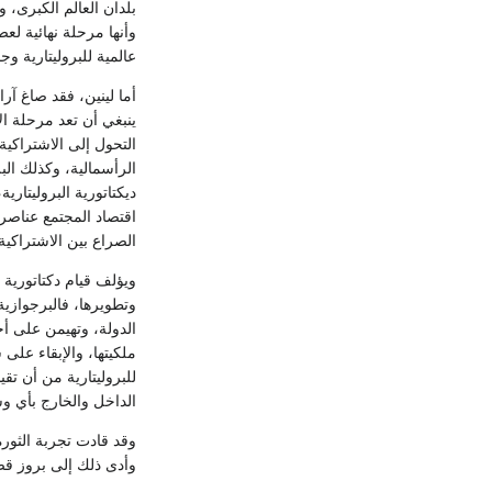
بلدان العالم الكبرى، 
وأنها مرحلة نهائية لعص
عالمية للبروليتارية وج
أما لينين، فقد صاغ آر
ينبغي أن تعد مرحلة ال
التحول إلى الاشتراكية
الرأسمالية، وكذلك الب
ديكتاتورية البروليتار
اقتصاد المجتمع عناصر 
الصراع بين الاشتراكية ا
ويؤلف قيام دكتاتورية ال
وتطويرها، فالبرجوازية
الدولة، وتهيمن على أج
ملكيتها، والإبقاء على
للبروليتارية من أن تق
الداخل والخارج بأي وس
وأدى ذلك إلى بروز قضا