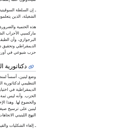
ـ إن السلطة السوڤيتية
الشغيلة، الذين يتعلمو
هذه الحتمية والضرورة 
ماركسيي الأحزاب الشيو
البرجوازي، وأن الطبقة
الديمقراطي وتحقيق دكت
حزب شيوعي في أوربة أ
دكتاتورية ال
وضع لينين، أسساً لمنظ
التنظيمي لدكتاتورية 
الديمقراطية في اختيار
الحزب. وأنه ليس ثمة أ
والخضوع لها. وهذا ال
لينين على ترسيخ صيغة 
النهج اللينيني الاتجاهات 
ـ إلغاء الشكليات والق