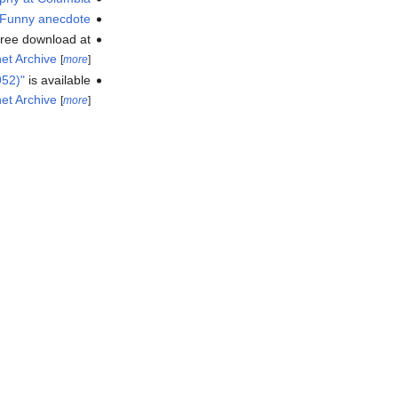
Funny anecdote
 free download at
net Archive
[
more
]
952)"
is available
net Archive
[
more
]