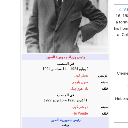
16, 19
a form
his hom
at Col
رئيس وزراء جمهورية الصين
في المنصب
2 يوليو 1924 – 14 سبتمبر 1924
Cleme
الرئيس
تساو كون
سبقه
سون باوچي
خلفه
يان هوي‌چنگ
في المنصب
Hui-la
1 أكتوبر 1926 – 16 يونيو 1927
سبقه
دو شي‌گوي
خلفه
Hu Weide
رئيس جمهورية الصين
مؤقت