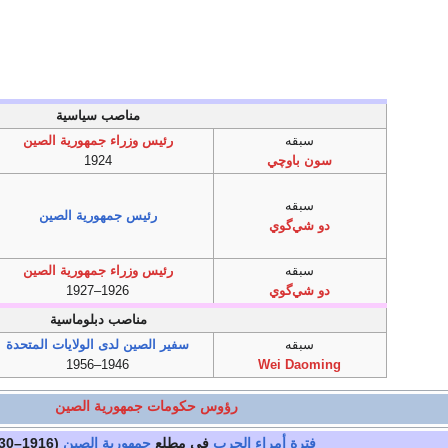
مناصب سياسية
سبقه
رئيس وزراء جمهورية الصين
سون باوچي
1924
سبقه
رئيس جمهورية الصين
دو شي‌گوي
سبقه
رئيس وزراء جمهورية الصين
دو شي‌گوي
1926–1927
مناصب دبلوماسية
سبقه
سفير الصين لدى الولايات المتحدة
1946–1956
Wei Daoming
رؤوس حكومات جمهورية الصين
فترة أمراء الحرب
في مطلع
جمهورية الصين
(1916–1930)