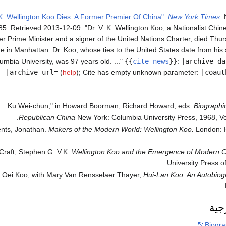
.
New York Times
.
85
. Retrieved
2013-12-09
.
Dr. V. K. Wellington Koo, a Nationalist Chin
er Prime Minister and a signer of the United Nations Charter, died Thur
e in Manhattan. Dr. Koo, whose ties to the United States date from his
umbia University, was 97 years old. ...
{{
cite news
}}
:
|archive-da
|archive-url=
(
help
)
;
Cite has empty unknown parameter:
|coaut
Biographic
Republican China
New York: Columbia University Press, 1968, Vo
nts, Jonathan.
Makers of the Modern World: Wellington Koo.
London: H
Craft, Stephen G. V.K.
Wellington Koo and the Emergence of Modern C
University Press o
n Oei Koo, with Mary Van Rensselaer Thayer,
Hui-Lan Koo: An Autobiog
جية
Biogra