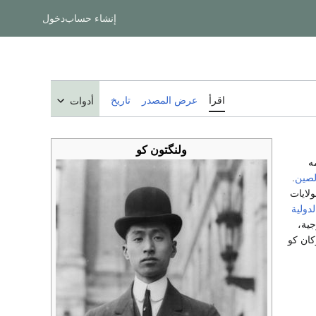
إنشاء حساب
دخول
اقرأ
عرض المصدر
تاريخ
أدوات
ولنگتون كو
ه
لصين
.
ولايات
دولية
الخارجية،
ان كو