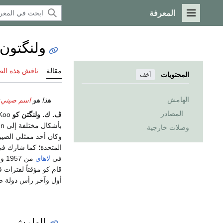
المعرفة
القائمة الرئيسية
ولنگتون 
مقالة
ناقش هذه ال
المحتويات
أخف
الهامش
هذا هو
اسم صيني
;
المصادر
ڤ. ك. ولنگتن كو
V. K. Wellington Koo (عاش
بأشكال مختلفة إلى Koo Vi Kyuin، Ku Wei-chün، وGu Weijun، كان دبلوماسياً صينياً من
وصلات خارجية
وكان أحد ممثلي الص
المتحدة؛ كما شارك 
في
لاهاي
قام كو مؤقتاً لفترا
أول وآخر رأس دولة صي
الهامش