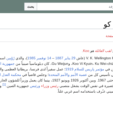
بحث
كو
صفحة
لقب العائلة
هو
Koo
.
29 يناير
1887
–
14 نوفمبر
1985
)، والذي
رُوْمِن
اسم
جمهورية ا
ين في
مؤتمر پاريس للسلام 1919
؛ عمل سفيراً لدى فرنسا، بريطانيا العظمى وال
في تأسيس كل من
عصبة الأمم
والأمم المتحدة
؛ وجلس قاضياً في
محكمة العدل ال
من 1957 وحتى 1967. وبين أكتوبر 1926 ويونيو 1927، بينما كان يعمل وزيراً للشؤون 
[1]
ت قصيرة في نفس الوقت بشغل منصبي
رئيس وزراء
ورئيس
جمهورية الصين.
وك
ني عـُرف باستخدامه اسم غربي علناً.