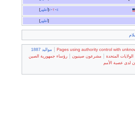
e
t
v
أظهر
أظهر
لام
Pages using authority control with unkn
مواليد 1887
لولايات المتحدة
مشرعون صينيون
رؤساء جمهورية الصين
ن لدى عصبة الأمم