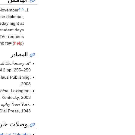
 November
"V.K. Wellington Koo Dies. A Former Premier Of China"
^
ese diplomat,
sday night at
 student days
te=
requires
hors=
(
help
)
المصادر
al Dictionary of
"Ku Wei-chun," in Howard Boorman, Richard Howard, eds.
l 2 pp. 255–259.
aus Publishing,
2008.
hina.
Lexington:
f Kentucky, 2003.
raphy
New York:
Dial Press, 1943.
وصلات خار
phy at Columbia