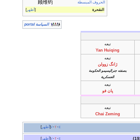
顾维钧
الحروف المبسطة
النقحرة
أظهر
السياسة portal
تبعه
Yan Huiqing
تبعه
ژانگ زوولن
بصفته جنراليسيمو الحكومة
العسكرية
تبعه
پان فو
تبعه
Chai Zeming
e
t
v
أظهر
e
t
v
أظهر