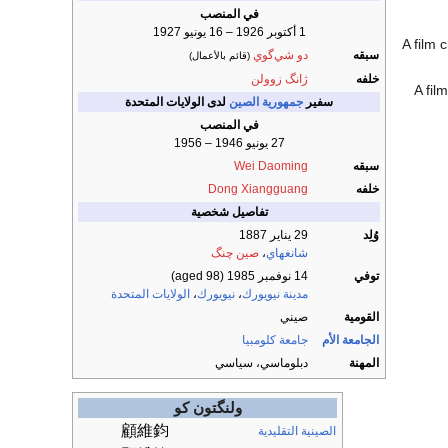
في المنصب
1 أكتوبر 1926 – 16 يونيو 1927
A film c
سبقه
دو شي‌گوي
(قائم بالأعمال)
خلفه
ژانگ زوولن
A film
سفير
جمهورية الصين
لدى الولايات المتحدة
في المنصب
27 يونيو 1946 – 1956
سبقه
Wei Daoming
خلفه
Dong Xiangguang
تفاصيل شخصية
وُلِد
29 يناير 1887
شانغهاي
،
صين چنگ
توفي
14 نوفمبر 1985
(aged 98)
مدينة نيويورك
،
نيويورك
،
الولايات المتحدة
القومية
صيني
الجامعة الأم
جامعة كلومبيا
المهنة
دبلوماسي، سياسي
ولنگتون كو
顧維鈞
الصينية التقليدية