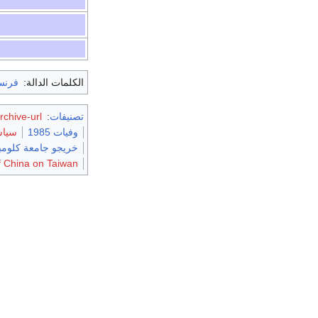
الكلمات الدالة:
فرنس
تصنيفات
:
rchive-url
وفيات 1985
سياس
خريجو جامعة كلومبي
of China on Taiwan