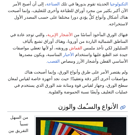
التكنولوجيا
الحديثة تقوم بدورها في تلك
الصناعة
، إلى أن أصبح الأمر
الآن أكبر بكثير من مجرد أوراق للطباعة وأخرى للتغليف، وإنما أصبحت
هناك أشكال وأنواع كلٌّ يؤدي دورا مختلفا على حسب المصدر الأول
لاستخراجه.
فنهاك الورق المأخوذ أساسًا من
الأشجار الإبرية
، والتي توجد عادة في
المناطق الشمالية الباردة من أوروبا، وهناك أوراق تشبع بألياف
السليلوز لكي تأخذ ملمس
القماش
ورونقه، أو لأنها تعطي مواصفات
جيدة عند الطبع عليها واستخدام
الأحبار
المناسبة، ويكون مصدرها
الأساسي القطن وأشجار الأرز ومصاص
القصب
.
ولم يقتصر الأمر على طرق وأنواع الورق، وإنما أصبحت هناك
مواصفات أخرى أكثر دقة وتعقيدًا؛ حيث نجد أجهزة خاصة لقياس لمعان
سطح الورق، وجهاز لقياس قوة ومتانة شد الورق الذي يستخدم في
عمليات التغليف وأيضًا نسبة الحموضة والقلوية.
الأنواع والسـُمك والوزن
من السهل
نسبياً
التفريق بين