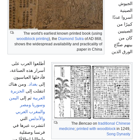
الجيوش
الصينية
أسروا عددًا
كبيرًا من
الصينيين
The world's earliest known printed book (using
كان من
woodblock printing
), the
Diamond Sutra
of AD 868,
shows the widespread availability and practicality of
بينهم صنَّاع
paper in China.
الورق الذين
أطلعوا العرب على
أسرار هذه الصناعة،
فأدخلها العباسيون
إلى
بغداد
. ومن هناك
انتقلت إلى
الجزيرة
العربية
ثم إلى
اليمن
وسوريا
ومصر
والمغرب العربي
والأندلس
التي
The
Bencao
on
traditional Chinese
انتشرت عبرها في
medicine
;
printed with woodblock
in 1249,
فرنسا وصقلية
Song Dynasty
وإيطاليا انطلاقًا من