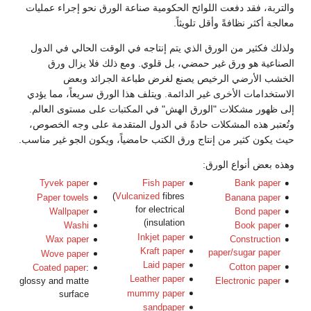
والتربة، فقد دفعت اللوائح الحكومية صناعة الورق نحو إجراء عمليات
معالجة أكثر نظافةً وأقل تلويثاً.
ولذلك فكثير من الورق الذي يتم إنتاجه في الوقت الحالي في الدول
الصناعية هو ورق غير حمضي، بل قلوي. ومع ذلك فلا يزال ورق
الخشب الأرضي الرخيص يصنع لغرض طباعة الجرائد وبعض
الاستخدامات الأخرى غير الدائمة. ويتلف هذا الورق سريعاً، مما يؤدي
إلى ظهور مشكلات "الورق الهش" في المكتبات على مستوى العالم.
وتُعتبر هذه المشكلات حادةً في الدول المتقدمة على وجه الخصوص،
حيث يكون كثير من إنتاج ورق الكتب حامضياً، ويكون الجو غير مناسب.
وهذه بعض أنواع الورق:
Tyvek paper
Fish paper
Bank paper
(
Vulcanized
fibres
Paper towels
Banana paper
for electrical
Wallpaper
Bond paper
insulation)
Washi
Book paper
Inkjet paper
Wax paper
Construction
Kraft paper
paper/sugar paper
Wove paper
Laid paper
Cotton paper
Coated paper
:
Leather paper
glossy and matte
Electronic paper
mummy paper
surface
sandpaper