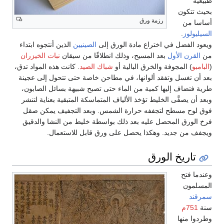
طبيعية
بحيث تتكون
رزمة ورق
أساسا من
السيليولوز
.
ويعود الفضل في اختراع مادة الورق إلى
الصينيين
الذين أنتجوه ابتداء
من
القرن الأول
بعد المسيح، وذلك انطلاقًا من سيقان
نبات الخيزران
(
البامبو
) المجوفة والخرق البالية أو
شباك الصيد
. كانت هذه المواد تدق،
بعد أن تغسل وتفقد ألوانها، في مطاحن خاصة حتى تتحول إلى عجينة
طرية فتضاف إليها كمية من الماء حتى تصبح شبيهة بسائل الصابون،
وبعد أن يصفَّى الخليط تؤخذ الألياف المتماسكة المتبقية بعناية لتنشر
فوق لوح مسطح لتجففه حرارة الشمس. وبعد التجفيف يمكن صقل
فرخ الورق المحصل عليه بعد ذلك بواسطة خليط من النشا والدقيق
ويجفف من جديد. وهكذا يحصل على ورق قابل للاستعمال.
تاريخ الورق
وعندما فتح
المسلمون
سمرقند
سنة
751م
وطردوا منها