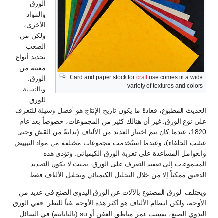
الورق
والمواد
الأخرى،
ولكن من
الصعب
تحديد أنواع
معينة من
Card and paper stock for
craft
use comes in a wide
الورق.
variety of textures and colors.
وبالنسبة
للورق
الحديث المطبوع، فعادةً ما يكون تاريخ الإنتاج هو أفضل وسيلة للتعرف
على نوع الورق. غير أن هنالك كثير من المجموعات، خصوصاً بعد عام
1820، عندما كان يتم اختبار العديد من الألياف (بدايةً من القش وحتى
عشب الحلفاء)، وعندما استُخدمت مجموعات مختلفة من مواد التبييض
والعوامل المساعدة على تغرية الورق الكيميائي. وتؤدى هذه
المجموعات إلى تعقيد التعرف على الورق، بحيث لا يكون التحديد
الدقيق ممكناً إلا‏ من خلال التحليل الكيميائي وتحليل الألياف فقط.
ويختلف الورق المصنوع بالآلات عن الورق اليدوي الصنع في عديد من
الأوجه، ولكن انتظام الألياف هو أكثر هذه الأوجه لفتاً للنظر. ففي الورق
اليدوي الصنع، يتسبب غمر مناطق العفن أو su (باليابانية) في السائل