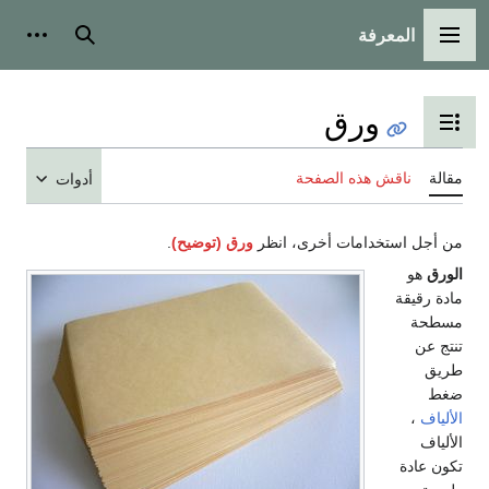
المعرفة
القائمة الرئيسية
بحث
أدوات
ورق
تبديل عرض جدول المحتويات
مقالة
ناقش هذه الصفحة
أدوات
من أجل استخدامات أخرى، انظر
ورق (توضيح)
.
الورق
هو
مادة رقيقة
مسطحة
تنتج عن
طريق
ضغط
الألياف
،
الألياف
تكون عادة