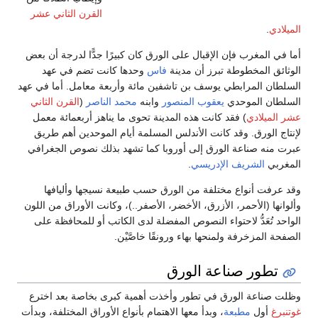
القرن الثاني عشر
الميلادي
.
أما في المغرب فإن الإقبال على الورق كان كبيرًا جدًّا لدرجة أن بعض
الوثائق المخطوطة تبرز أن مدينة
فاس
وحدها كانت تضم في عهد
السلطان المرابطي يوسف بن تاشفين مائة وأربعة معامل. أما في عهد
السلطان الموحدي
يعقوب المنصور
وابنه
محمد الناصر
(
القرن الثاني
عشر الميلادي
) فقد كانت هذه المدينة تحوى ما يناهز أربعمائة معمل
لإنتاج الورق. وقد كانت الأندلس المسلمة أيام الموحدين أهم طريق
عبرت منه صناعة الورق إلى أوروبا كما تشهد بذلك نصوص الجغرافي
المغربي
الشريف الإدريسي
.
وقد عرفت أنواع مختلفة من الورق حسب طبيعة نسيجها وأليافها
وألوانها (الأحمر، الأزرق، الأخضر، الأصفر..)، وكانت الأوراق من اللون
الواحد تُعَدُّ لاحتواء النصوص المفضلة لدى الكاتب أو للمحافظة على
الصفحة المزخرفة ولمنحها بهاء ورونقًا خاصَّيْن.
تطور صناعة الورق
وظلت صناعة الورق في تطور وأخذت أهمية كبرى بخاصة بعد اخترع
غوتنبرغ
أول
مطبعة
، وبدأ معها الاهتمام بأنواع الأوراق المختلفة، وبدأت