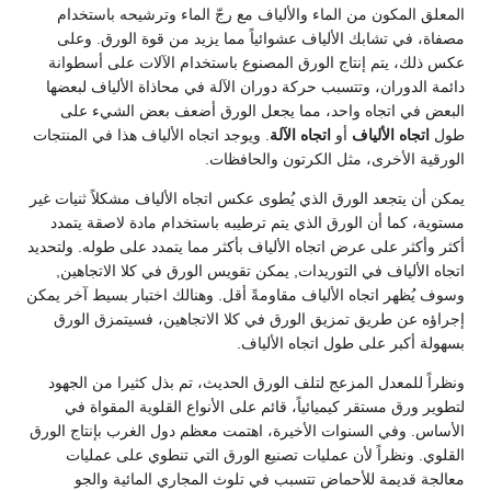
المعلق المكون من الماء والألياف مع رجّ الماء وترشيحه باستخدام
مصفاة، في تشابك الألياف عشوائياً مما يزيد من قوة الورق. وعلى
عكس ذلك، يتم إنتاج الورق المصنوع باستخدام الآلات على أسطوانة
دائمة الدوران، وتتسبب حركة دوران الآلة في محاذاة الألياف لبعضها
البعض في اتجاه واحد، مما يجعل الورق أضعف بعض الشيء على
طول
اتجاه الألياف
أو
اتجاه الآلة
. ويوجد اتجاه الألياف هذا في المنتجات
الورقية الأخرى، مثل الكرتون والحافظات.
يمكن أن يتجعد الورق الذي يُطوى عكس اتجاه الألياف مشكلاً ثنيات غير
مستوية، كما أن الورق الذي يتم ترطيبه باستخدام مادة لاصقة يتمدد
أكثر وأكثر على عرض اتجاه الألياف بأكثر مما يتمدد على طوله. ولتحديد
اتجاه الألياف في التوريدات, يمكن تقويس الورق في كلا الاتجاهين,
وسوف يُظهر اتجاه الألياف مقاومةً أقل. وهنالك اختبار بسيط آخر يمكن
إجراؤه عن طريق تمزيق الورق في كلا الاتجاهين، فسيتمزق الورق
بسهولة أكبر على طول اتجاه الألياف.
ونظراً للمعدل المزعج لتلف الورق الحديث، تم بذل كثيرا من الجهود
لتطوير ورق مستقر كيميائياً، قائم على الأنواع القلوية المقواة في
الأساس. وفي السنوات الأخيرة، اهتمت معظم دول الغرب بإنتاج الورق
القلوي. ونظراً لأن عمليات تصنيع الورق التي تنطوي على عمليات
معالجة قديمة للأحماض تتسبب في تلوث المجاري المائية والجو