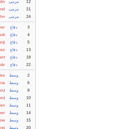
12
مرمى
lin
21
مرمى
bel
24
مرمى
öhn
3
دفاع
mer
4
دفاع
edi
5
دفاع
nji
13
دفاع
uez
18
دفاع
ert
22
دفاع
här
2
وسط
des
6
وسط
ria
8
وسط
ain
)
10
وسط
ain
)
11
وسط
fen
14
وسط
her
15
وسط
Sow
20
وسط
rei