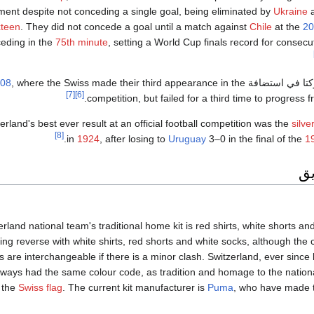
ment despite not conceding a single goal, being eliminated by
Ukraine
a
xteen
. They did not concede a goal until a match against
Chile
at the
20
eding in the
75th minute
, setting a World Cup finals record for consecu
تا في استضافة
, where the Swiss made their third appearance in the
008
[7]
[6]
competition, but failed for a third time to progress 
erland's best ever result at an official football competition was the
silve
[8]
.
in
1924
, after losing to
Uruguay
3–0 in the final of the
1
يق
rland national team's traditional home kit is red shirts, white shorts an
ing reverse with white shirts, red shorts and white socks, although the 
 are interchangeable if there is a minor clash. Switzerland, ever since 
ways had the same colour code, as tradition and homage to the nation
 the
Swiss flag
. The current kit manufacturer is
Puma
, who have made th