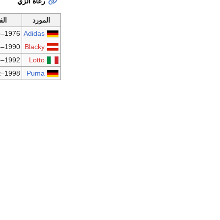
رعاة الزي
المورد
الف
1976–1989
Adidas
1990–1992
Blacky
1992–1998
Lotto
1998–present
Puma