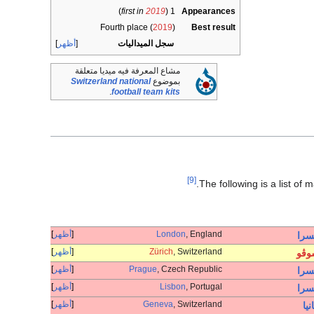
)
first in
2019
1 (
Appearances
Fourth place (
2019
)
Best result
سجل الميداليات
أظهر
مشاع المعرفة فيه ميديا متعلقة
بموضوع
Switzerland national
.
football team kits
[9]
The following is a list of
, England
London
أظهر
سرا
, Switzerland
Zürich
أظهر
وڤو
, Czech Republic
Prague
أظهر
سرا
, Portugal
Lisbon
أظهر
سرا
, Switzerland
Geneva
أظهر
نيا