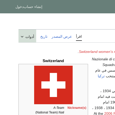
إنشاء حساب
دخول
اقرأ
عرض المصدر
تاريخ
أدوات
.
Switzerland women's n
Nazionale di c
Switzerland
Squadra
أسس في عام
تركيا
بعد مشاركاتها السابقة في 1934 ،
إلى مرحلة الربع نهائي في نهائيات كأس العالم لكرة القدم في الأعوام 1934 ، 1938 ،
A-Team
Nickname(s)
(National Team)
Nati
2006 