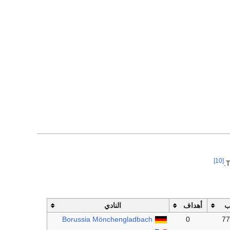
[10]
T
ب
أهداف
النادي
Borussia Mönchengladbach
0
77