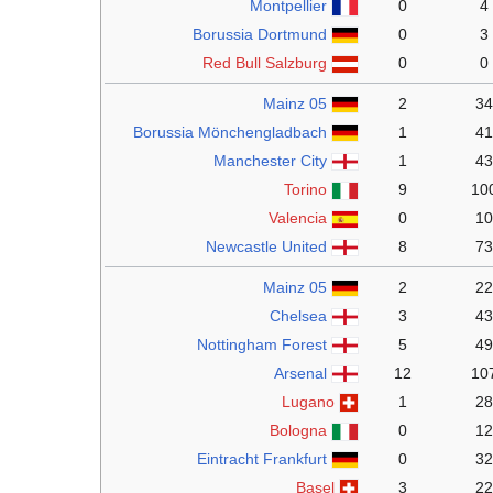
Montpellier
0
4
Borussia Dortmund
0
3
Red Bull Salzburg
0
0
Mainz 05
2
34
Borussia Mönchengladbach
1
41
Manchester City
1
43
Torino
9
10
Valencia
0
10
Newcastle United
8
73
Mainz 05
2
22
Chelsea
3
43
Nottingham Forest
5
49
Arsenal
12
10
Lugano
1
28
Bologna
0
12
Eintracht Frankfurt
0
32
Basel
3
22