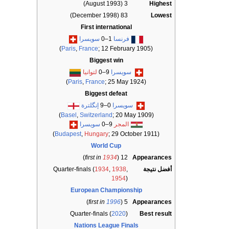
3 (August 1993)
Highest
83 (December 1998)
Lowest
First international
فرنسا
1–0
سويسرا
Paris
,
France
; 12 February 1905)
(
Biggest win
سويسرا
9–0
لتوانيا
Paris
,
France
; 25 May 1924)
(
Biggest defeat
سويسرا
0–9
إنگلترة
Basel
,
Switzerland
; 20 May 1909)
(
المجر
9–0
سويسرا
Budapest
,
Hungary
; 29 October 1911)
(
World Cup
)
first in
1934
12 (
Appearances
أفضل نتيجة
,
1938
,
1934
Quarter-finals (
1954
)
European Championship
)
first in
1996
5 (
Appearances
Quarter-finals (
2020
)
Best result
Nations League Finals