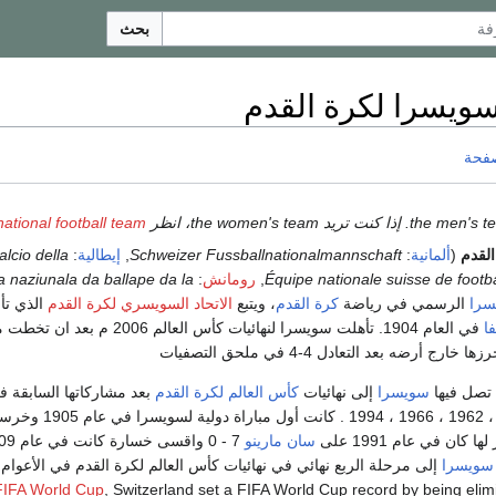
بحث
ويسرا لكرة القدم
صفحة
ational football team
لقدم
(
ألمانية
:
Schweizer Fussballnationalmannschaft
,
إيطالية
:
alcio della
Équipe nationale suisse de footba
,
رومانش
:
 naziunala da ballape da la
سرا
الرسمي في رياضة
كرة القدم
، ويتبع
الاتحاد السويسري لكرة القدم
الذي ت
فا
في العام 1904. تأهلت سويسرا لنهائيات كأس العالم 2006 م بعد ان تخطت منتخب
 أرضه بعد التعادل 4-4 في ملحق التصفيات
ي تصل فيها
سويسرا
إلى نهائيات
كأس العالم لكرة القدم
سان مارينو
7 - 0 واقسى خسارة كانت في عام 1909 امام
سويسرا
FIFA World Cup
, Switzerland set a FIFA World Cup record by being eli