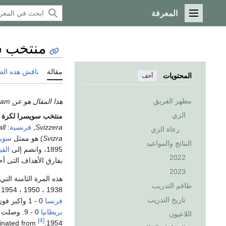
المعرفة
القائمة الرئيسية
منتخب س
مقالة
ناقش هذه ال
المحتويات
أخف
مظهر الفريق
هذا المقال هو عن the men's team. إذا كنت تريد the women's team، انظر
الزي
منتخب سويسرا لكرة ا
Svizzera
,
فرنسية
:
ll
رعاة الزي
Svizra
) هو ممثل
سوي
النتائج والمواعيد
1895، وانضم إلى
الفي
2022
بفارق الأهداف التى أحرزها خارج
2023
هذه المرة الثامنة الت
طاقم التدريب
1938 ، 1950 ، 1954 ، 1962 ، 1966 ، 1994 . كانت أول مباراة دولية لسويسرا في عام 1905 وخرست فيه امام
تاريخ التدريب
فرنسا
0 - 1 واكبر فوز لها كان في عام 1991 على
بريطانيا
0 - 9. وصلت
اللاعبون
[4]
minated from
At the
1954.