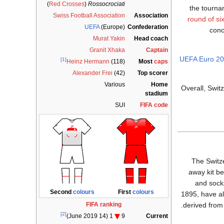
)
Red Crosses
(
Rossocrociati
the tourna
Swiss Football Association
Association
round of si
UEFA
(Europe)
Confederation
conc
Murat Yakin
Head coach
Granit Xhaka
Captain
UEFA Euro 2
[1]
Most
caps
Heinz Hermann
(118)
Alexander Frei
(42)
Top scorer
Various
Home
Overall, Switz
stadium
SUI
FIFA code
The Switze
away kit be
and socks
Second
colours
First
colours
1895, have al
derived from
FIFA ranking
[2]
Current
1 (14 June 2019)
9