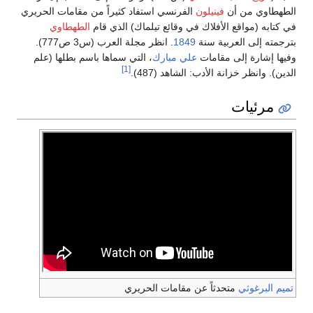
الطهطاوي من أن
فينيلون
الفرنسي استفاد كثيراً من مقامات الحريري
في كتابه (مواقع الأفلاك في وقائع تيلماك) الذي قام
الطهطاوي
بترجمته إلى العربية سنة
1849
. انظر مجلة العرب (س3 ص777).
وفيها إشارة إلى مقامات
علي مبارك
، التي سماها باسم بطلها (علم
[1]
الدين). وانظر خزانة الأدب: الشاهد (487).
مرئيات
تميم البرغوثي
متحدثاً عن مقامات الحريري