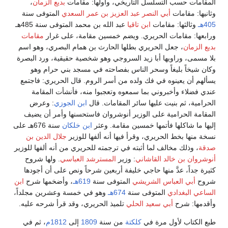
المقامات حسب التسلسل التاريخي، وأولها: مقامات
بديع الزمان
،
وثانيها: مقامات
أبي النصر عبد العزيز بن عمر السعدي
المتوفى سنة
405هـ
وثالثها: مقامات
ابن تاقيا
عبد الله بن محمد المتوفى سنة 485هـ
ورابعها: مقامات الحريري. ويضم خمسين مقامة، على غرار
مقامات
بديع الزمان
، جعل الحريري بطلها الحارث بن همام البصري، وهو اسم
بلا مسمى، وراويها أبا زيد السروجي وهو شخصية حقيقية، ورد البصرة
وكان شيخاً بليغاً وسحر الناس بفصاحته في مسجد بني حرام وهو
يسألهم أن يعينوه في فك ولده من أسر الروم. قال الحريري: فاجتمع
عندي فضلاء وأخبروني بما سمعوه وتعجبوا منه، فأنشأت المقامة
الحرامية، ثم بنيت عليها سائر المقامات. قال
ابن الجوزي
: وعرض
المقامة الحرامية على الوزير أنوشروان فاستحسنها وأمر أن يضيف
إليها ما شاكلها فأتمها خمسين مقامة. وعثر
ابن خلكان
سنة 676هـ على
نسخة منها بخط الحريري، وقرأ فيها أنه ألفها للوزير
جلال الدين بن
صدقة
، وذلك مخالف لما أثبته في ترجمته للحريري من أنه ألفها للوزير
أنوشروان بن خالد القاشاني
: وزير
المسترشد العباسي
. ولها شروح
كثيرة جداً، عدَّ منها حاجي خليفة أربعين شرحاً ونص على أن أجودها
شروح
أبي العباس الشريشي
المتوفى سنة
619هـ
، وأضخمها شرح
ابن
الساعي البغدادي
المتوفى سنة
674هـ
وهو في خمسة وعشرين مجلداً،
وأقدمها: شرح
أبي سعيد الحلي
تلميذ الحريري، وقد قرأ شرحه عليه.
طبع الكتاب لأول مرة في
كلكتة
من سنة
1809
إلى
1812م
، ثم في