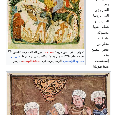
زيدِ
السروجي
التي يرويها
الحارث بن
همام. لغتها
مسبوكة
متينة، لا
تخلو من
بعص التصنع
"حوار بالقرب من قرية"،
منمنمة
تصور المقامة رقم 43 من
وقد
نسخة عام 1237 م من
مقامات الحريري
، وصورها
يحيى بن
اِستعملت
محمود الواسطي
. الرسم يوجد في
المكتبة الوطنية
، باريس
مدةً طويلةً