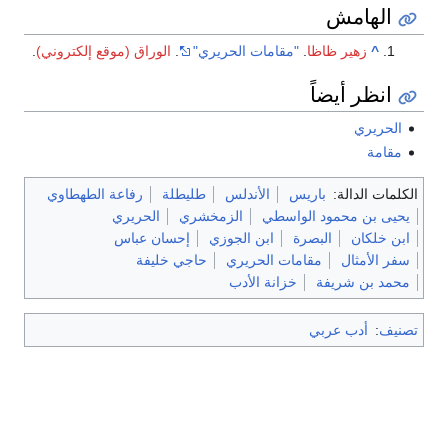
الهامش
^
زهير ظاظا
.
"مقامات الحريري"
.
الوراق (موقع إلكتروني)
.
انظر أيضاً
الحريري
مقامة
الكلمات الدالة:
باريس
الأندلس
طليطلة
رفاعة الطهطاوي
يحيى بن محمود الواسطي
الزمخشري
الحريري
ابن خلكان
البصرة
ابن الجوزي
إحسان عباس
سفر الأمثال
مقامات الحريري
حاجي خليفة
محمد بن شريفة
خزانة الأدب
تصنيف
:
أدب عربي