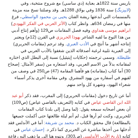
باريس سنة 1822هـ بعناية (دي ساسي) مع شروح منتخبة، وفي
(
لايپزيگ
) سنة 1836 وفي بولاق 1288هـ. وقد وصلتنا نسخ منه مزينة
بالمنمنمات التي أبدعتها ريشة الفنان
يحيى بن محمود الواسطي
، فرغ
منها في رمضان 634هـ. وانظر كتاب (
الأثر العربي في الفكر اليهودي
)
ابراهيم موسى هنداوي
وفيه فصل المقامات ص129 (وأهم إنتاج أدبي
من هذا النوع ما لقيه الشاعر
يهوذا الحريزي
في القرن (12م) ويعتبر
إنتاجه أشهر ما أنتج في
الأدب العبري
. وقد ترجم (مقامات الحريري)
إلى العبرية تلبية لرغبة أصدقائه الذين شغفوا بالأدب العربي في
طليطلة
. وسمى ترجمته (حكايات إيتيئيل) نسبة إلى البطل الذي اختاره
لمقاماته بدلاً من الاسم العربي، وقد استعاره من (سفر الأمثال: إصحاح
30) أما كتاب (مقاماته) هو فأهما المقامة (47) ص250 في وصف من
لقيهم في أسفاره من يهود المشرق. وفي مقامة أخرى يذكر أسماء
شعراء اليهود، وشهرة كل واحد منهم.
أما عن تاريخ دخول (مقامات الحريري) إلى المغرب، فقد ذكر
أبو عبد
الله ابن القاضي عياض
في كتابه (التعريف بالقاضي عياض) (ص109)
أن بعض أصحابه سمعه يقول: (لما وصل إلى بلدنا كتاب المقامات
للحريري، وكنت لم أرها قبل، لم أنم ليلة طالعتها حتى أكملت جميعها
بالمطالعة) قال محقق الكتاب د.
محمد بن شريفة
: أما في الأندلس فقد
أدخلها من أخذها مباشرة عن الحريري كما ذكر د.
إحسان عباس
في
كتابه (
تاريخ الأدب الأندلسي
(ص303). وننوه هنا إلى ما ذهب إليه رفاعة