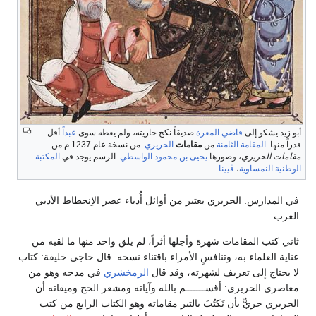
أبو زيد يشكو إلى
قاضي
المعرة
صديقاً نكح جاريته، ولم يعطه سوى
عبداً
أقل
قدراً منها.
المقامة الثامنة
من
مقامات
الحريري
. من نسخة عام 1237 م من
مقامات الحريري
، وصورها
يحيى بن محمود الواسطي
. الرسم يوجد في
المكتبة
الوطنية النمساوية
،
ڤيينا
في المدارس. الحريري يعتبر من أوائل أُدباء عصر الاِنحطاط الأدبي
العرب.
ثاني كتب المقامات شهرة وأجلها أثراً، لم يلق واحد منها ما لقيه من
عناية العلماء به، وتنافسِ الأمراء باقتناء نسخه. قال حاجي خليفة: كتاب
لا يحتاج إلى تعريف لشهرته، وقد قال
الزمخشري
في مدحه وهو من
معاصري الحريري: أقســـــــم بالله وآياته ومشعر الحج وميقاته أن
الحريري حريٌّ بأن نَكتُبَ بالتبر مقاماته وهو الكتاب الرابع من كتب