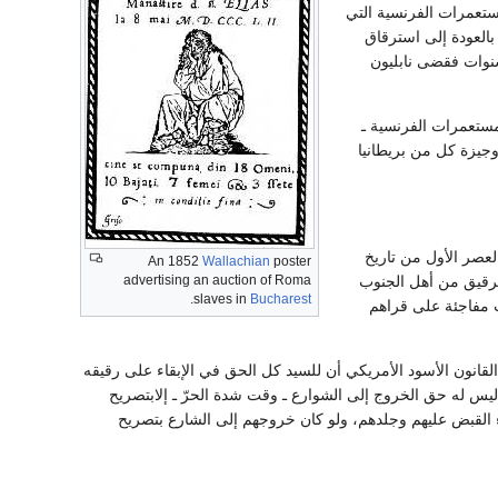
ستعمرات الفرنسية التي
على اليد العاملة الزنجية، فأصدر قرارًا عام 1802م بالعودة إلى استرقاق
سنوات فقضى نابليون
ي المستعمرات الفرنسية ـ
وجيزة كل من بريطانيا
عصر الأول من تاريخ
An 1852
Wallachian
poster
advertising an auction of Roma
الرقيق من أهل الجنوب
.
slaves in
Bucharest
 مفاجئة على قراهم
انون الأسود الأمريكي أن للسيد كل الحق في الإبقاء على رقيقه
 ليس له حق الخروج إلى الشوارع ـ وقت شدة الحرّ ـ إلابتصريح
 القبض عليهم وجلدهم، ولو كان خروجهم إلى الشارع بتصريح