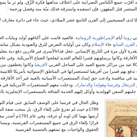
د أقرّت جميع الكنائس النصرانية على اختلاف مذاهبها فكرة الرِّق، ولم تر ما
منتصر قتل المقهور، فإن استعبده واسترقه فذلك منّة منه وفضل ورحمة·.
عًا لدى المسيحيين إلى القرن التاسع عشر الميلادي، حيث جاء في دائرة معارف لا
في
روما
أيام
الإمبراطورية الرومانية
. فالعبيد قامت علي أكتافهم أوابد وبنايات ا
ي
القرن السابع
جاء
الإسلام
وكان من أولياته التعرض للرق والعبودية بشكل مباش
درة لأول مرة في التاريخ الإنساني, جعل فداءالأسرى غير قادرين دفع دية بتعلي
 الأفارقة وكانوا يرسلونهم قسرا للعالم الجديد ليفلحوا الضياع الأمريكية. وفي عا
لأفريقيا
وكانوا يخطفون من ب
ت تدفع بهم قسرا من أفريقيا لمستعمراتها في المناطق الإستوائية بأمريكا اللاتي
بيد في منافسة وادعت حق إمداد المستعمرات الأسبانية بالعبيد غير أخذ الأفار
البرتغال
وفرنسا
وهولندا
والدنمارك
. ودخلت معهم المستعمرات الأمريكية في هذه
لبتهم السفن الهولندية وأوكل إليهم الخدمة الشاقة بالمستعمرات الإنجليزية بالع
وظل الحال في فرنسا على الوصف السابق حتى قيام الثو
1789م حيث لم تجرؤ على إلغاء الرق، بل منحت صفة ا
أرضها مهما كان لونه أو 
قرارًا بإلغاء الرق في جميع المستعمرات الفرنسية، ومسا
الحقوق والواجبات مع تمتعهم بالجنسية الفرنسية.