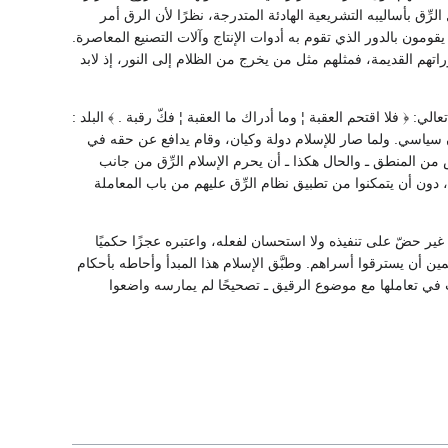
ِّق بأساليبه التشريعية الهادئة المتدرجة، نظرًا لأن الرق أمر
قومون بالدور الذي تقوم به أدوات الإنتاج وآلات التصنيع المعاصرة.
هم القديمة، فمثلهم مثل من يخرج من الظلام إلى النور، إذ لابد
: ﴿ فلا اقتحم العقبة ¦ وما أدراك ما العقبة ¦ فكّ رقبة . ﴾ البلد :
يان سياسي. ولما صار للإسلام دولة وكيان، وقام يدافع عن حقه في
ن المنطق ـ والحال هكذا ـ أن يحرم الإسلام الرِّق من جانب
دون أن يتمكنوا من تطبيق نظام الرِّق عليهم من باب المعاملة
 غير حضّ على تنفيذه ولا استحسان لفعله، واعتبره عجزًا حكميًا
ين أن يسترقوا أسراهم. وطبَّق الإسلام هذا المبدأ وأحاطه بأحكام
ب في تعاملها مع موضوع الرقيق ـ تصحيحًا لم يمارسه واضعوا