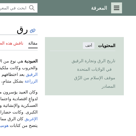
المعرفة
القائمة الرئيسية
رق
مقالة
ناقش هذه ال
المحتويات
أخف
تاريخ الرق وتجارة الرقيق
العبودية
هي نوع من الأ
والحروب وكانت ملكيته
في الولايات المتحدة
الرقيق
بعد اختطافهم م
موقف الإسلام من الرِّق
الزراعة
بشكل متنامٍ، ف
المصادر
وكان العبيد يؤسرون من
لدواعٍ اقتصادية واجتم
العسكرية والإنشائية وا
الكبرى. وكانت حضار
الإغريق
كان الرق ممار
يتضح من كتابات
هومي