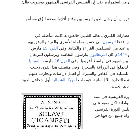
 يمنع من استمراره حتى إن القسيس الفرنسي المشهور بوسويت قال:
روس أن رجال الدين الرسميين وقتئذٍ أقرّوا بصحة الرِّق وسلّموا
لحضارات الكبري بالعالم القديم. فالعبودية كانت متأصلة في
ر. فدعا
الرسول
إلى حسن معاملة الأسرى والعبيد والرفق بهم.
م عدد من المسلمين القراءة والكتابة. وفي
القرن 15
مارس
م
1444م
كان
البرتغاليون
ينارسون النخاسة ويرسلون للبرتغال
ين ذويهم في أواسط أفريقيا. وفي
القرن 16
مارست
إسبانيا
نية ليعملوا في الزراعة بالسخرة. وفي منتصف هذا القرن دخلت
قة للتسلية في أقفاص والسيرك أو لعمل دراسات وتجارب عليهم,
 التجارة اللا إنسانية. فوصلت
أمريكا الشمالية
أول جحافل العبيد
الم الجديد.
رة الفرنسية في سنة
لمواطنة لكل مقيم على
عرقه، وفي عام 1791م أصدر مجلس الثورة الفرنسي
واة جميع من فيها في