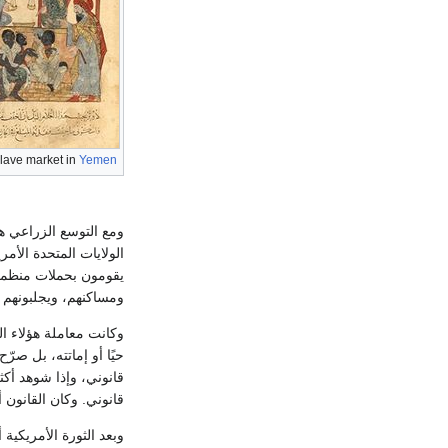
lave market in
Yemen
ومع التوسع الزراعي 
الولايات المتحدة الأم
يقومون بحملات منظمة 
ومساكنهم، ويجلبونهم ق
وكانت معاملة هؤلاء ا
حيًا أو إماتته، بل صر
قانوني، وإذا شوهد أك
قانوني. وكان القانون أ
وبعد الثورة الأمريكية