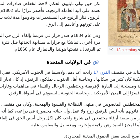
لكن حين تولى نابليون الحكم، لاحظ انخفاض صادرات الم
تعتمد 
الزنوج، فثار الزنوج في المستعمرات وقاوموا مدة ثلاث 
على ثورتهم وأعادهم إلى الرق.
وفي عام 1884م صدر قرار في فرنسا بإلغاء الرق ف
مرة أخرى ـ تماشيًا مع قرارات مشابهة اتخذتها قبل فترة 
ثم البرتغال، فتبعتها هولندا والدنمارك عام 1860م.
.
13th century
s
في الولايات المتحدة
هناك في منتصف
القرن 17
زادت أعدادهم. ولاسيما في الجنوب الأمريكي. ففي ال
ريكية كان كثير من سكانها ـ وبخاصة أهل الجنوب ـ يملكون الرقيق، إذ كان تجار 
ومسلحة إلى القارة الإفريقية ويختطفون الرجال والنساء في مداهمات وغارات
سرًا إلى المدن الأمريكية ـ وبخاصة الجنوبية ـ ليبيعوهم في أسواق الرقيق.
لمختطفين المغصوبين في منتهى الفظاعة والقسوة والهمجية، وكان من مقتضى الق
ّح قانونهم بأنه ليس للرقيق روح ولا عقل وأن حياته محصورة في ذراعيه، كما أنه
ثر من سبعة أرقاء مجتمعين في شارع واحد، كان لكل رجل أبيض الحق في إلقاء
يضًا يجيز للسيد رهن رقيقه وإجارته وبيعه، بل والمقامرة عليه.
 أصبح للعبيد بعض الحقوق المدنية المحدودة.