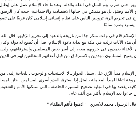
ّقيق. حتى ضرب بهم المثل في القلة والذلة. وعندما جاء الإسلام عمل على إبطال الر
الأمم وقتئذٍ، بل هو متمكن في حياتها الاقتصادية والاجتماعية، حيث كان الرقيق ي
رج في تحريم الرق ترويض الناس على نظام إنساني إسلامي كان غريبًا على تصورات
يسترد بصره تمامًا.
إسلام قام في وقت مبكر جدًا من تاريخه بالدعوة إلى تحرير الرَّقيق، قال الله تعالي
لوم أن هذه الآيات نزلت في مكة مع بداية دعوة الإسلام، قبل أن يُصبح له دولة وك
ن الأعداء يعمدون في حروبهم معه، إلى أسر بعض المسلمين واسترقاقهم، وليس م
ن يصبح المسلمون مهددين بالاسترقاق من قبل أعدائهم المخالفين لهم في الدين، 
الإسلام مبدأ الرِّق على سبيل الجواز ـ لا الاستحباب والوجوب ـ للحاجة إليه، من
وعة اتباعًا لمبدأ المعاملة بالمثل إذا استرق العدو أسرى المسلمين، جاز للمسلم
قية، يقصد بها في النهاية تصحيح المسيرة الخاطئة ـ التي سلكتها الأمم والشعو
ن جاءوا بعد الإسلام بأكثر من ألف عام.
قال الرسول محمد للأسري : "
اذهبوا فأنتم الطلقاء "