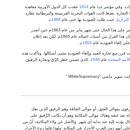
نوات. وفي مؤتمر
فينا
عام
1814
عقدت كل الدول الأوربية معاهدة
التجارة. بعدها كانت القوات البحرية الفرنسية والبريطانية تطارد
البرازيل
حيث ظلت العبودية بها حتى عام
1888م
.
بتمركز معظمهم بولايات الجنوب بالولايات المتحدة الأمريكية. وظل الأمر على هذا الحال حتى شهر يناير من عام 1863م حين أصدر
أبراهام لنكولن رئيس الولايات المتحدة الأمريكية إعلانًا بتحرير الرَّقيق في ولايات الجنوب الأمريكي، وكان هذا القرار من أسباب اغتياله عام 1865م. لكن بعد إعلان
لي إلغاء العبودية عام
1865م
.
International Slavery Conv) حيث قرر منع تجارة العبيد وإلغاء العبودية بشتى أشكالها. وتأكدت هذه
لأمم المتحدة
عام
1948
، الذي تضمن حظر الرِّق وتجارة الرقيق،
ي "WhiteSupremacy "
رفون بموالي العتق، أو موالي العتاقة وهم الرقيق الذين تفك
 بعد عتقه وهناك موالي المكاتبة وهو أن يكاتب الرَّقيق على
 يؤديه إليه عند بداية أي شهر. والأصل عن ولاء المكاتبة، أنّ من
على أنهم دون العرب الأحرار في المكانة. ولهذا قلما زوج الأحرار