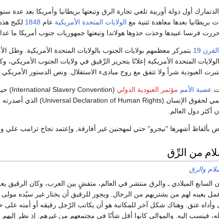
دنمارك أول دولة أوربية تلغي تجارة الرق وتبعتها بريطانيا وأمريكا بعد عدة س
ت بريطانيا بعدها معاهدة ثتنية مع
الولايات المتحدة الأمريكية
عام
1848
لكبح هذه 
ررت فرنسا عبيدها وحذت حذوها هولاندا وتبعتها جمهوريات جنوب أمريكا ما عدا
القرن 19
تبرت العبودية شراً ولا تتفق مع روح مبادىء الاستقلال. ونص الدستور الأمريكي ع
ت
عصبة الأمم
مؤتمر العبودية الدولي
(ention
Universal Declaration of Human ) الذي أصدرته
ا
ن أكثر دول العالم.
 بألفاظ أشهرها "نيجرو" حتي لمهجنين غير أفارقة, وإعتمد نجاح ترامب علي وايت سوبر ماس
م من الرِّق
سلام والرق
ن السابع الميلادي ـ والرق منتشر في العالم، متفشٍ بين العرب، وكان الرقيق يع
مل يعينه لهم من يشتريهم من الرجال. ويجوز للرقيق أن يختار غير سيّده مولى له
وأداه عتق. وهناك شكل آخر للمكاتبة هو أن يكاتب الرّجل رقيقه أو أمته على حال
 له، فينسب إليه. والموالي كانوا أقل شأنًا في مجتمعهم من غيرهم. إذ نظر إليهم 