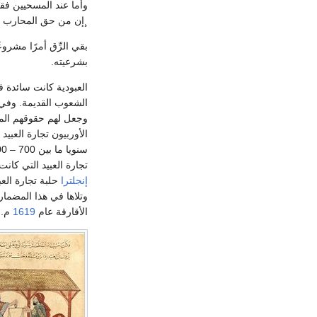
وأما عند المسحيين فق
¸إن من حق المحارب ال
بقي الرِّق أمرًا مشرو
بشرعيته.
العبودية كانت سائدة 
الشعوب القديمة. وف
وجعل لهم حقوقهم المق
الأوربيون تجارة العبيد
سنويا ما بين 700 – 800 عبد من مراكز تجميع العبيد علي الساحل الغربي
تجارة العبيد التي كان
إنجلترا
حلبة تجارة الع
وتلاها في هذا المضمار
الأقارقة عام
1619
م. ج