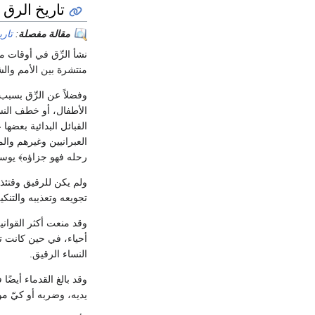
تاريخ الرق 
مقالة مفصلة
:
تاري
نشأ الرِّق في أوقات م
منتشرة بين الأمم وال
وفضلاً عن الرِّق بسب
الأطفال، أو خطف النس
القبائل البدائية بعضه
العبرانيين وغيرهم وال
رحله فهو جزاؤه﴾ يوسف : 74
ولم يكن للرقيق وقتئذ 
تجويعه وتعذيبه والتنكي
وقد منعت أكثر القواني
أحياء، في حين كانت 
النساء الرقيق.
وقد بالغ القدماء أيضً
يديه، وضربه أو كيّ م