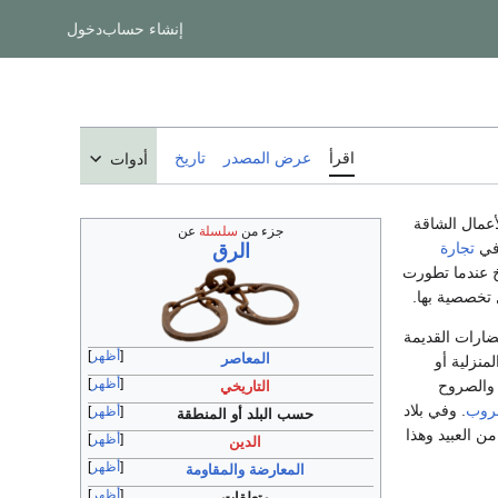
إنشاء حساب
دخول
اقرأ
عرض المصدر
تاريخ
أدوات
عمال الشاقة
جزء من
سلسلة
عن
 في
تجارة
الرق
خ عندما تطورت
 تخصصية بها.
ضارات القديمة
أظهر
المعاصر
منزلية أو
أظهر
 والصروح
التاريخي
روب
. وفي بلاد
أظهر
حسب البلد أو المنطقة
 العبيد وهذا
أظهر
الدين
أظهر
المعارضة والمقاومة
أظهر
متعلقات