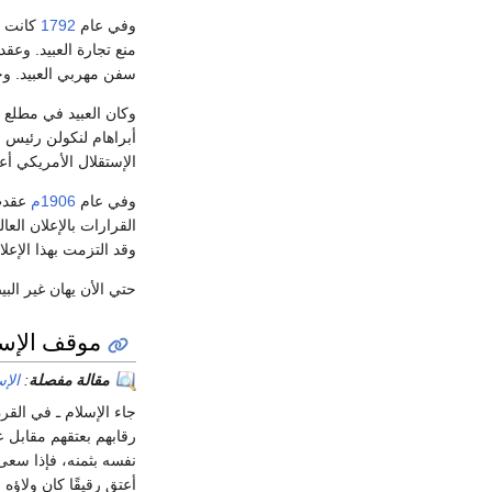
وفي عام
1792
كانت ال
منع تجارة العبيد. وعقد
سفن مهربي العبيد. وح
وكان العبيد في مطلع
الإستقلال الأمريكي أع
وفي عام
1906م
عقد
القرارات بالإعلان العالمي لحقوق الإنسان (Rights
وقد التزمت بهذا الإعلا
حتي الأن يهان غير البيض
موقف الإسلا
مقالة مفصلة
:
الإ
جاء الإسلام ـ في القر
رقابهم بعتقهم مقابل ع
نفسه بثمنه، فإذا سعى 
أعتق رقيقًا كان ولاؤه