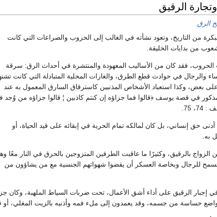
وتجارة الرقيق
خ الرق
بكرة من التاريخ، وتعود نشأته في الغالب إلى الحروب والصراعات التي كانت
شعوب من بدايات الخليقة.
ب الحروب، فقد كان من الأساليب المعهودة والمنتشرة في أحداث الرق: سرقة
اء والرجال في حوادث قطع الطرق، والغارات المحلية المتبادلة التي كانت تشنه
ا على بعض، وكذا استعباد الأشخاص المذنبين كاسترقاق السارق المعمول به عند
مذكور في قصة يوسف ﴿قالوا فما جزاؤه إن كنتم كاذبين ¦ قالوا جزاؤه من وُجد 
، 75.
أدنى حق إنساني، بل كان لمالكه تمام الحرية في إبقائه على قيد الحياة، أو
ل به.
ن الزواج بالرقيق، وكثيرًا ما عاقبت الطرفين المتزوجين بالحرق في النار معًا وه
تسمح للرجال وبخاصة العسكر أن يقضوا شهواتهم الجنسية مع من يشاؤون من
ا في إجبار الرقيق على أداء أشق الأعمال، تحت ضربات السياط الملهبة، وكان ج
واضع حساسة من جسمه، وقد يعمدون إلى ملء فمه وأذنيه بالزيت المغلي، أو قطع