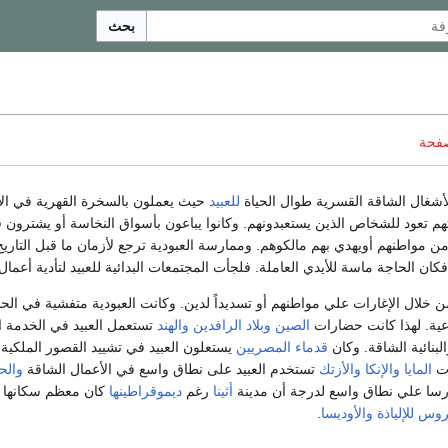
بحث
صفحة
شغال الشاقة القسرية طوال الحياة
للعبيد
حيث يعملون بالسخرة القهرية في الأ
م تعود للشخاص الذين يستعبدونهم. وكانوا يباعون بأسواق النخاسة أو يشترون
ن مواطنهم أويهدي بهم مالكوهم. وممارسة العبودية ترجع لأزمان ما قبل التاري
كان الحاجة ماسة للأيدي العاملة. فلجأت المجتمعات البدائية للعبيد لتأدية أعمال
 خلال الإغارات علي مواطنهم أو تسديداً لدين. وكانت العبودية متفشية في الح
اعية. لهذا كانت حضارات
الصين
وبلاد الرافدين
والهند
تستعمل العبيد في الخدمة ال
لبنائية الشاقة. وكان
قدماء المصريين
يستعلون العبيد في تشييد القصور الملكية
ات
المايا
والإنكا
والأزتك
تستخدم العبيد على نطاق واسع في الأعمال الشاقة
والح
سا علي نطاق واسع لدرجة أن مدينة
أثينا
رغم
ديموقراطينها
كان معظم سكانها من
روس
للإلياذة
والأوديسا
.