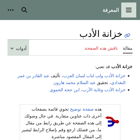
المعرفة
القائمة الرئيسية
بحث
أدوات
خزانة الأدب
مقالة
ناقش هذه الصفحة
أدوات
خزانة الأدب
قد تعني:
خزانة الأدب ولب لباب لسان العرب
، تأليف
عبد القادر بن عمر
البغدادي
، تحقيق
عبد السلام محمد هارون
خزانة الأدب وغاية الأرب
،
ابن حجة الحموي
هذه
صفحة توضيح
تحوي قائمة بصفحات
أخرى ذات عناوين متقاربة. في حال وصولك
إلى هذه الصفحة عن طريق رابط من مقال
ما، من فضلك ارجع وقم بإصلاح الرابط ليشير
إلى المقال المقصود مباشرة.