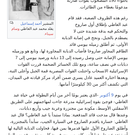
باللواء 190 المصحوب بقوات ضاربة
مدعومًا بغطاء من الطائرات.
رغم هذه الظروف الصعبة، فقد قام
المشير
أحمد إسماعيل
عبد العاطي بإطلاق أول صاروخ
يقلد محمد عبد العاطي
وسام
والتحكم فيه بدقة شديدة حتى لا
سيناء
.
يصطدم بالجبل، ونجح في إصابة الدبابة
الأولى، ثم أطلق زميله بيومي قائد
الطاقم المجاور صاروخا فأصاب الدبابة المجاورة لها، وتابع هو وزميله
بيومي الإصابة حتى وصل رصيده إلى 13 دبابة ورصيد بيومي إلى 7
دبابات في نصف ساعة، ومع تلك الخسائر الضخمة قررت القوات
الإسرائيلية الانسحاب واحتلت القوات المصرية قمة الجبل وأعلى التبة،
وبعدها اختاره العميد عادل يسري ضمن أفراد مركز قيادته في الميدان،
التي تكشف أكثر من 30 كيلومترًا أمامها.
في يوم
9 أكتوبر
-الذي يعتبر يومًا آخر من أيام البطولة في حياة عبد
العاطي- فوجئ بقوة إسرائيلية مدرعة جاءت لمهاجمتهم على الطريق
الأسفلتي الأوسط، مكونة من مجنزرة وعربة جيب وأربع دبابات،
وعندها قال مدحت قائد المدفعية: بماذا ستبدأ يا عبد العاطي؟ قال عبد
العاطي: خسارة يافندم الصاروخ في السيارة الجيب، سأبدأ بالمجنزرة،
وأطلق الصاروخ الأول عليها فدمرها بمن فيها، فحاولت الدبابة التالية لها
أن تبتعد عن طريقها لأنهم كان يسيرون في شكل مستقيم، فصوب إليها