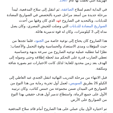
الهزيمة التي لحقت بها عام
1967
.
في البداية انضم لسلاح
الصاعقة
، ثم انتقل إلى سلاح المدفعية، ليبدأ
مرحلة جديدة من أسعد مراحل عمره بالتخصص في الصواريخ المضادة
للدبابات، وبالتحديد في الصاروخ
فهد
الذي كان وقتها من أحدث
الصواريخ المضادة للدبابات
التي وصلت للجيش المصري، وكان يصل
مداه إلى 3 كيلومترات، وكان له قوة تدميرية هائلة.
هذا الصاروخ كان يحتاج إلى نوعية خاصة من
الجنود
، قلما تجدها من
حيث المؤهلات ومدى الاستعداد والحساسية وقوة التحمل والأعصاب؛
نظرًا لما تتطلبه عملية توجيه الصاروخ من سرعة بديهة وحساسية
تعطي الضارب قدرة على التحكم منذ لحظة إطلاقه وحتى وصوله إلى
الهدف بعد زمن محدود للغاية؛ لذلك كانت الاختبارات تتم بصورة شاقة
ومكثفة.
قبل الانتهاء من مرحلة التدريب النهائية انتقل الجندي عبد العاطي إلى
الكيلو 26 بطريق
السويس
، لعمل أول تجربة رماية من هذا النوع من
الصواريخ في الميدان ضمن مجموعة من خمس كتائب، وكان ترتيبه
الأول على جميع الرماة، واستطاع تدمير أول هدف حقيقي بهذا النوع
من الصواريخ على الأرض.
تم اختياره لأول بيان عملي على هذا الصاروخ أمام قائد سلاح المدفعية