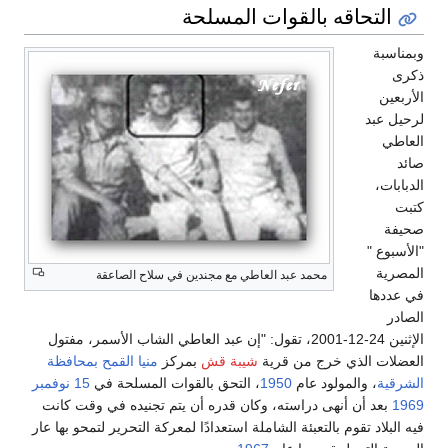
التحاقه بالقوات المسلحة
وبمناسبة
ذكرى
الأربعين
لرحيل عبد
العاطي
صائد
الدبابات،
كتبت
صحيفة
"الأسبوع "
المصرية
محمد عبد العاطي مع مجندين في سلاح الصاعقة
في عددها
الصادر
الإثنين 24-12-2001، تقول: "إن عبد العاطي الشاب الأسمر، مفتول
العضلات الذي خرج من قرية
شيبة قش
بمركز
منيا القمح
بمحافظة
الشرقية
، والمولود عام
1950
، التحق بالقوات المسلحة في
15 نوفمبر
1969
بعد أن أنهى دراسته، وكان قدره أن يتم تجنيده في وقت كانت
فيه البلاد تقوم بالتعبئة الشاملة استعدادًا لمعركة التحرير لتمحو بها عار