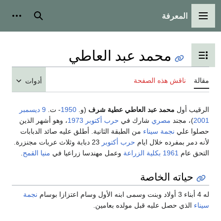
المعرفة
القائمة الرئيسية
بحث
أدوات
محمد عبد العاطي
تبديل عرض جدول المحتويات
مقالة
ناقش هذه الصفحة
أدوات
الرقيب أول
محمد عبد العاطي عطية شرف
(و.
1950
- ت.
9 ديسمبر
2001
)، مجند
مصري
شارك في
حرب أكتوبر 1973
، وهو أشهر الذين
حصلوا علي
نجمة سيناء
من الطبقة الثانية. أطلق عليه صائد الدبابات
لأنه دمر بمفرده خلال ايام
حرب أكتوبر
23 دبابة وثلاث عربات مجنزرة.
التحق عام
1961
بكلية الزراعة
وعمل مهندسا زراعيا في
منيا القمح
.
حياته الخاصة
له 4 أبناء 3 أولاد وبنت وسمى ابنه الأول وسام اعتزازا بوسام
نجمة
سيناء
الذي حصل عليه قبل مولده بعامين.