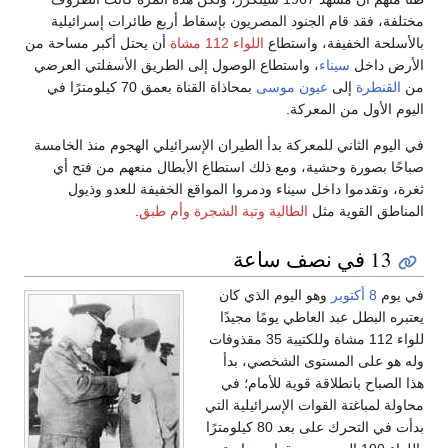
مختلفة، فقد قام الجنود المصريون بإسقاط أربع طائرات إسرائيلية
بالأسلحة الخفيفة، واستطاع
اللواء 112 مشاة
أن يحتل أكبر مساحة من
الأرض داخل
سيناء
، واستطاع الوصول إلى الطريق الأسفلتي العرضي
من
القنطرة
إلى
عيون موسى
بمحاذاة القناة بعمق 70 كيلومترًا في
اليوم الأول من المعركة.
في اليوم الثاني للمعركة بدأ الطيران الإسرائيلي الهجوم منذ الخامسة
صباحًا بصورة وحشية، ومع ذلك استطاع الأبطال منعهم من فتح أي
ثغرة، وتقدموا داخل سيناء ودمروا المواقع الخفيفة للعدو وذيول
المناطق القوية مثل
الطالية
وتبة الشجرة
وأم طبق
.
13 في نصف ساعة
في يوم
8 أكتوبر
وهو اليوم الذي كان
يعتبره البطل عبد العاطي يومًا مجيدًا
للواء 112 مشاة وللكتيبة 35 مقذوفات
وله هو على المستوى الشخصي، بدأ
هذا الصباح بانطلاقة قوية للأمام؛ في
محاولة لمباغتة القوات الإسرائيلية التي
بدأت في التحرك على بعد 80 كيلومترًا