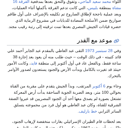
اللواء
محمد سعيد الماحي
، وتفوق والتحق بعدها بمدفعية
الفرقة 16
مشاة
بمنطقة
بلبيس
، التي كانت تدعم الفرقة بأكملها أثناء العمليات،
وبعد عملية ناجحة لإطلاق الصاروخ تم تكليفه بالإشراف على أول طاقم
صواريخ ضمن الأسلحة المضادة للدبابات في مشروع الرماية الذي
حضره قيادات الجيش المصري بعدها تمت ترقيته إلى رتبة رقيب مجند.
موعد مع القدر
وفي
28 سبتمبر
1973
التقى عبد العاطي بالمقدم عبد الجابر أحمد علي
قائد كتيبته - في ذلك الوقت – حيث طلب منه أن يعود بعد إجازة 38
ساعة فقط، وبالفعل عاد في أول أكتوبر إلى منطقة
فايد
، وكانت الأمور
حينئذ قد تغيرت بالكامل وبدأت الأرض والجنود يستعدون لصدور الأوامر
بالتحرك.
وجاء يوم
6 أكتوبر
المرتقب، وبدأ الجيش يتقدم على مقربة من القناة
بحوالي 100 متر، وبعد الضربة الجوية الساحقة بدأت أرض المعركة
تشتعل بصورة لم يصدق معها أحد أن الجنود المصريين قد عبروا الضفة
الشرقية للقناة، وكان عبد العاطي هو أول فرد من مجموعته يتسلق
الساتر الترابي
خط بارليف
.
بعد لحظات قام الطيران الإسرائيلي بغارات منخفضة لإرهاب الجنود،
ظنًا منهم أن مشهد 1967 سيتكرر، ولكن هذه المرة كانت الظروف