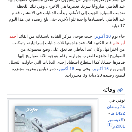
عبد العاطي صاروخًا سريعًا فدمرها هي الأخرى، وفي تلك اللحظة
تقدمت السيارة الجيب إلى الأمام، وبدأت الدبابات في الانتشار، فقام
عبد العاطي باصطيادها واحدة تلو الأخرى حتى بلغ رصيده في هذا اليوم
17 دبابة.
جاء يوم
10 أكتوبر
، حيث فوجئ مركز القيادة باستغاثة من القائد
أحمد
أبو علم
قائد الكتيبة 34، فقد هاجمتها ثلاث دبابات إسرائيلية، وتمكنت
من اختراقها، وكان عبد العاطي قد تعوّد على وضع مجموعة من
الصواريخ الجاهزة للضرب بجواره، وقام بتوجيه ثلاثة صواريخ إليها
فدمرها جميعًا، كما استطاع اصطياد إحدى الدبابات التي حاولت التسلل
إليهم يوم
15 أكتوبر
، وفي يوم
18 أكتوبر
، دمر دبابتين وعربة مجنزرة
ليصبح رصيده 23 دبابة و3 مجنزرات.
وفاته
توفي في
24 رمضان
1422 هـ
-
(
9 ديسمبر
[1]
2001م
)
.