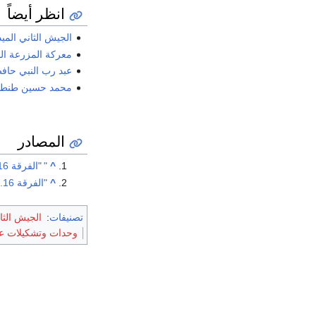
انظر أيضاً
الجيش الثاني المي
معركة المزرعة الص
عبد رب النبي حاف
محمد حسين طنطا
المصادر
^
"
"الفرقة 16".. فخر الجيش المصرى"
^
"الفرقة 16.. قصة الفريق عبد رب النبي حافظ واستسلام العدو الإسرائيلي"
تصنيفات
:
الجيش الثا
وحدات وتشكيلات عس