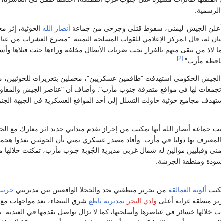
 الرسمية.
أعلن الجيش اليمني، سقوط قتلى وجرحى من جماعة
أنصار الله
الحوثية، إثر م
ن له، قال المركز الإعلامي للقوات المسلحة اليمنية: "مصرع العشرات من عنا
ما لاذ من تبقى منهم بالفرار تحت ضربات الأبطال مخلفة وراءها جثث قتلاها وأس
[2]
افظة مأرب".
الجيش الحكومي استهدفت "طاقمين عسكريين"، محملين بتعزيزات للحوثيين، مت
تجمعات لها في مواقع متفرقة جنوب مأرب". وأضاف أن "عناصر الجيش والمقاو
استهدف مجاميع حوثية حاولت التسلل إلى أحد المواقع العسكرية في الجبهة الجنو
نت جماعة أنصار الله أنها تمكنت من إحراز تقدم ميداني جديد اثر معارك مع ال
 المعترف بها دوليا في مأرب. وأفاد مصدر عسكري يمني بأن الحوثيين نفذوا هجم
ني وقبليين موالين له شمال غربي مديرية الجُوبة جنوب مأرب، تمكنت خلالها 
سودة ومنطقة الجرشة.
مكنت
ألوية العمالقة
من تحرير منطقتي نجد والحجلا الواقعتين بين مديريتي
حريب
رير منطقة غرابة أعلى
وادي النحر
بمديرية ناطع
شرق البيضاء، بعد مواجهات مع