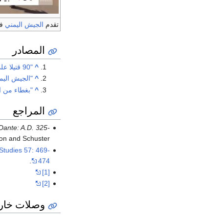
تقدم
الجيش اليمني
في
المصادر
^
"90 قتيلا على الأقل في معارك عنيفة بين القوات الحكومية والحوثيين في مأرب في اليمن"
^
"الجيش اليم
^
"بغطاء من ال
المراجع
 Dante: A.D. 325-
mon and Schuster.
 Studies 57: 469-
.
474
[1]
[2]
وصلات خار