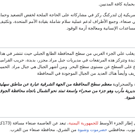
حماية كافة المدنيين.
لأمريكية إن لندركنگ ركز في مشاركاته على الحاجة الملحة لخفض التصعيد وحماي
 صنعاء، وجمع الأطراف لدعم عملية سلام شاملة بقيادة الأمم المتحدة، وتكثيف
عدات الإنسانية ومعالجة أزمة الوقود.
ة: يغلب علي الجزء الغربي من سطح المحافظة الطابع الجبلي حيث تنتشر في هذا
يدة وتتركز هذه المرتفعات في مديريات جبل مراد.مجزر، بدبدة، حريب القرامي
ع على السطح عن مستوى سطح البحر. ومن أشهر الجبال هي جبال مراد. الحميمة 
يف وأيضاً هناك العديد من الجبال الموجودة في المحافظة
ة والصحراوية
معظم سطح المحافظة من الجهة الشرقية عبارة عن مناطق سهلية
مديرية مأرب وهو جزء من صحراء واسعة تمتد نحو الشمال باتجاه محافظة الجوف
شبوة.
إطار الجزء الأوسط
للجمهورية اليمنية
، ت
جنوب، محافظتي
حضرموت
وشبوة
من الشرق، محافظة صنعاء من الغرب.