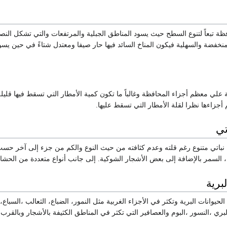
فظة تبعاً لتنوع السطح حيث يسود المناطق الجبلية والمرتفعات والتي تشكل النص
المنخفضة والسهلية فيكون المناخ السائد فيها حار صيفا ومعتدل شتاءً في حين 
 علي معظم أجزاء المحافظة وغالباً ما تكون كمية الأمطار التي تسقط فيها قلي
زاءها نظرا لقلة الأمطار التي تسقط عليها.
تي
نباتي متنوع رغم قلته وعدم كثافته من حيث النوع والكم من جزء إلى آخر حسب 
 السمر بالإضافة إلى بعض الأشجار الشوكية. إلى جانب أنواع متعددة من الحشائ
برية
لحيوانات البرية وتكثر في الأجزاء الغربية مثل النمور، الضباع، الثعالب ،السباع، ا
بري ،النسور ،البوم والعصافير التي تكثر في المناطق الكثيفة بالأشجار وبالقرب م