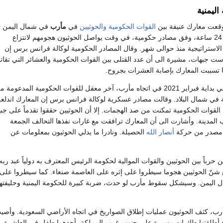
اليمنية
وقعت معارك عنيفة بين
القوات الحكومية
والحوثيين
في
مأرب
ف
قتيلاً من الطرفين في 24 ساعة، وفق مصادر حكومية، في وقت يواصل الحوثيون هجومهم لانتزاع
الاستراتيجية منذ حوالى شهر. وقال المصادر الحكومية لوكالة فرانس برس إن
ت جبهات، مشيرة الى أن عدد القتلى بين القوات الحكومية والعشائر التي تقات
وبدأ الحوثيون هجوماً في بداية فبراير 2021 في اتجاه مأرب، آخر معقل للقوات الحكومية المدعومة 
ة في شمال البلاد. وقالت مصادر عسكرية لوكالة فرانس برس إن المعارك اندلع
قوات الحكومية تمكنت من صد الهجمات. إلا أن الحوثيين حققوا تقدماً على جب
لمدينة. وأشارت الى أن المعارك ترافقت مع غارات نفذها التحالف الجمعة
ي مصدر من حركة
أنصار الله
الحصيلة. ونادرا ما يدلي الحوثيون بمعلومات عن
شهد اليمن حرباً بين الحوثيين والقوات الموالية لحكومة الرئيس المعترف به دولياً عبد ربه
شنّ الحوثيين هجوما سيطروا على إثره على العاصمة صنعاء. كما سيطروا على
 اليمن. وسيشكل سقوط مأرب لو حدث، ضربة كبيرة للحكومة اليمنية وحليفتها
ب، كثف الحوثيون عمليات إطلاق الصواريخ في اتجاه الأراضي السعودية. وأصي
خ أطلقتها طائرات مسيرة على جنوب غرب المملكة، أحدهما طفل في العاشرة،