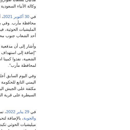
وكالة الأنباء السعودية
في
30 أكتوبر
2021
، 
محافظة مأرب. وفي بيا
المليشيات الحوثية، في
أحد الشعاب جنوب مح
وأشار إلى أن مدفعية 
"إضافة إلى استهداف 
الشعبية، نفذوا كمينا 
لمحافظة مأرب".
وفي اليوم السابق أعل
اليمني التابع للحكومة
مكثفة على الجيش اليم
السيطرة على قرية ال
‏في
29 يناير
2022
، ت
والجوبة
، بالإضافة لتح