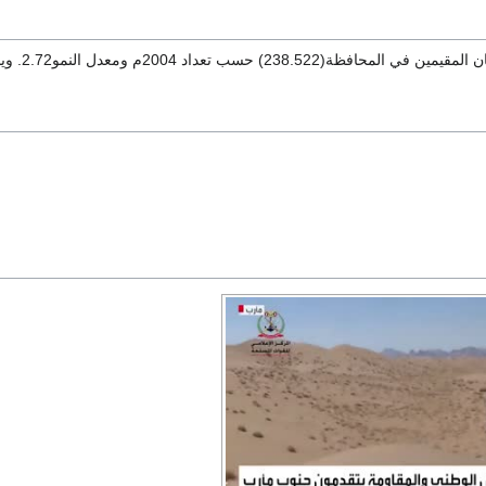
اد 2004م ومعدل النمو2.72. ويبلغ تعداد سكان المحافظة 2007 م 259,356 نسمة.