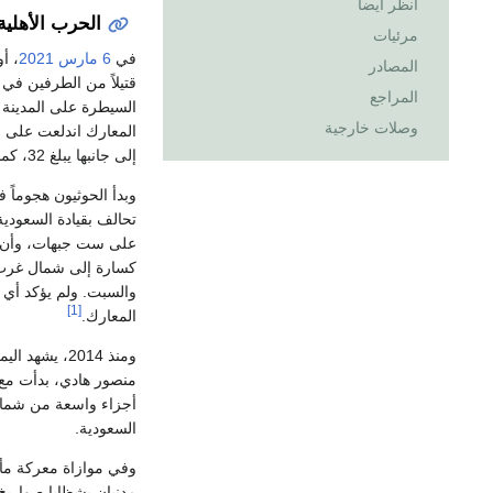
انظر أيضاً
الحرب الأهلية 
مرئيات
في
6 مارس
2021
، أ
المصادر
المراجع
السيطرة على المدينة 
وصلات خارجية
المعارك اندلعت على س
إلى جانبها يبلغ 32، كما تسببت المعارك بإصابة العشرات بجروح.
تحالف بقيادة السعودي
على ست جبهات، وأن ال
كسارة إلى شمال غرب ا
والسبت. ولم يؤكد أ
[1]
المعارك.
ومنذ 2014، ي
منصور هادي، بدأت مع 
أجزاء واسعة من شمال
السعودية.
وفي موازاة معركة مأر
مدنيان بشظايا صواري