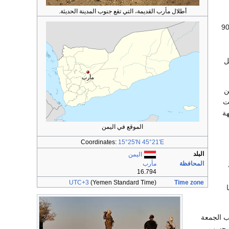
أطلال مأرب القديمة، التي تقع جنوب المدينة الحديثة.
ي شمال اليمن 90
ل
مأرب
من
ت
هة
الموقع في اليمن
Coordinates:
15°25′N
45°21′E
البلد
اليمن
المحافظة
مأرب
16.794
UTC+3
(Yemen Standard Time)
Time zone
ب الجمعة
 بحسب