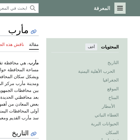
المعرفة
القائمة الرئيسية
مأرب
مقالة
ناقش هذه ال
المحتويات
أخف
التاريخ
مأرب
، هي محافظة تق
الحرب الأهلية اليمنية
الجغرافيا
ومدينة مأرب مركز المح
الموقع
بعد محافظتي الحديدة 
المناخ
بعض المعادن من أهمها
الأمطار
الغطاء النباتي
سد مأرب القديم ومعب
الحيوانات البرية
التاريخ
السكان