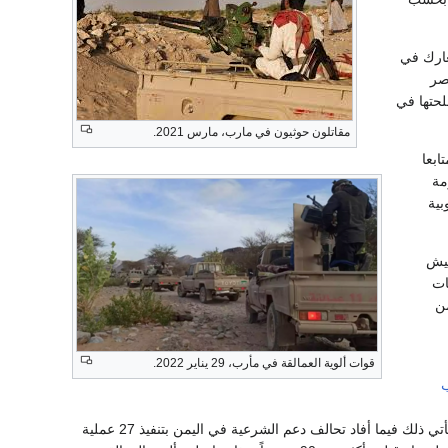
عارك في
صر
لحتها في
مقاتلون حوثيون في مارب، مارس 2021.
ابعا
مة
بية
جيش
ات
من
قوات ألوية العمالقة في مأرب، 29 يناير 2022.
ميليشيات الحوثي تكبدت خلالها خسائر في عناصرها وأسلحتها، كما لا تزال تواصل تقدمها في العبدية. يأتي ذلك فيما أفاد تحالف دعم الشرعية في اليمن بتنفيذ 27 عملية