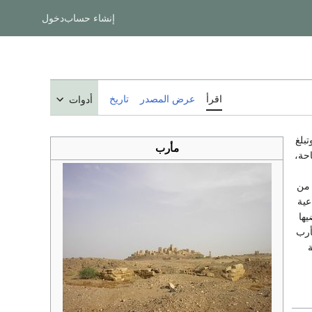
إنشاء حساب
دخول
اقرأ
عرض المصدر
تاريخ
أدوات
راً، وتبلغ
مأرب
 مساحة،
 من
الزراعية
يها
أرب
حية