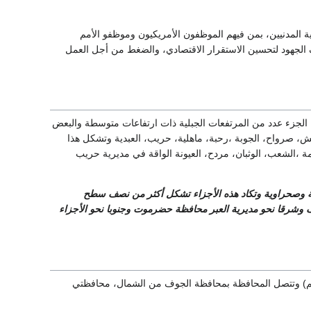
ة المدنيين، بمن فيهم الموظفون الأمريكيون وموظفو الأمم
 الجهود لتحسين الاستقرار الاقتصادي، والضغط من أجل العمل
 الجزء عدد من المرتفعات الجبلية ذات ارتفاعات متوسطة والبعض
ش، صرواح، الجوبة ،رحبة، ماهلية، حريب، العبدية وتشكل هذا
،الشعب، الوثبان، مردح، العيونة الواقة في مديرية حريب
 وصحراوية وتكاد هذه الأجزاء تشكل أكثر من نصف سطح
 وشرقا نحو مديرية العبر محافظة حضرموت وجنوبا نحو الأجزاء
بعد عن العاصمة صنعاء مسافة (173كم) وتتصل المحافظة بمحافظة الجوف من الشمال، محافظتي