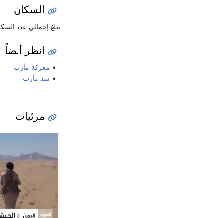
السكان
يبلغ إجمالي عدد السكان المقيمين في المحافظة(238.522) حسب تعد
انظر أيضاً
معركة مأرب
سد مأرب
مرئيات