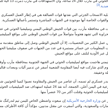
[3]
عبدية
.
 الانسحاب الجزئي التي نفذتها قوات العمالقة هي في إطار العمل العسكري الاعت
القوات الخاصة أنها موجودة في الجبهات المباشرة وتستمر بأعمالها العسكرية.
ت في محافظة مأرب، بين قوات الجيش الوطني اليمني وميليشيا الحوثي في عدد من
حراوية التي تشهد هجوماً متواصلاً من قوات الجيش الوطني على مواقع الميليشي
 عمل الكثير من التحصينات، إلا أن الجيش الوطني وصل إلى مناطق متقدمة من هذ
ثت المعلومات عن خسائر مستمرة في عدد من الجبهات في صفوف ميليشيا الحوثي
عبر الأودية لتلتف على مواقع الجيش.
مني هاجمت مواقع لميليشيات الحوثي في الجبهة الجنوبية بمحافظة مأرب وأوق
وم الذي شاركت فيه أيضا المقاومة الشعبية أسفر عن تدمير آليات ومعدات قتالي
ة وخفيفة.
ر عسكري لم تسمه، أن عناصر من الجيش والمقاومة نصبوا كمينا للحوثيين شم
در عن
وزارة الخارجية الأمريكية
إن مبعوث واشنطن الخاص لليمن تيم لندركنگ شدد
مارات والسعودية، والتي أسفرت عن مقتل مدنيين، مؤكداً أن كافة الأطراف مسؤول