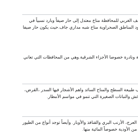
ف الغربي للمحافظة مناخ معتدل إلى حار صيفاً وبارد نسبياً في
يسود المناطق الصحراوية مناخ شبه مداري جاف.حيث يكون حار صيفا
لة ونادرة خصوصا الأجزاء الشرقية.وهي من المحافظات التي تعاني
طبيعة السطح والمناخ السائد واهم الأشجار فيها السدر ،القرض،
ش والنباتات الصغيرة التي تنمو في مواسم الأمطار.
لعرج، الأرنب البري والقنافذ والأوبار. وأيضاً توجد أنواع من الطيور
ن الأودية خصوصاً المائية منها.