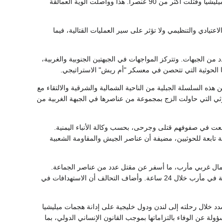
استهداف ضد ميليشيا الحوثي في مأرب خلال 24 ساعة، وأن الاستهدافات في مأرب دمرت 13 آلية للميليشيا وقتلت أكثر من 90 عنصراً. هذا وواصلت ألوية العمالقة
يادي والتنظيمي ولا تؤثر على سير العمليات القتالية، فيما
 الجبهات. وتتركز المواجهات في الجبهتين الجنوبية والغربية،
ا الحوثية التي تتحصن في معسكر "أم ريش" الاستراتيجي.
ه السلسلة الجبلية من الناحية الشمالية والشرقية والالتقاء مع
 التي حاولت الزج بمجموعة من عناصرها في الجبهة الغربية من
عت في صفوفهم قتلى وجرحى، بحسب وكالة الأنباء اليمنية.
ة تابعة للحوثيين، مضيفة أن عناصر الجيش والمقاومة الشعبية
ال غربي مأرب، ما أسفر عن مقتل عدد من عناصر الجماعة.
وكان تحالف دعم الشرعية في اليمن أعلن، الجمعة، أنه نفذ 24 عملية استهداف ضد الميليشيات الحوثية في مأرب خلال 24 ساعة. وأضاف التحالف أن الاستهدافات في
 خلال رحلته إلى لندن ودول خليجية على إدانة هجمات ميليشيا
ة عن الوفاء بالتزاماتها بموجب القانون الإنساني الدولي، بما