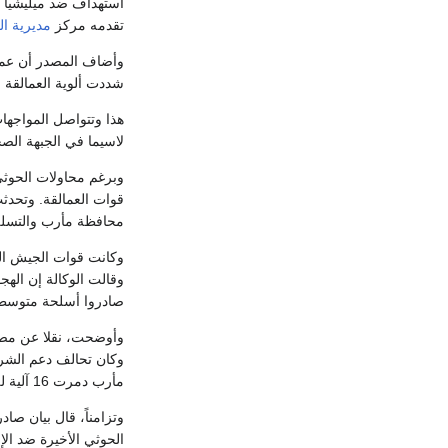
تقدمه مركز
مديرية ال
وأضاف المصدر أن عملية
شددت ألوية العمالقة و
هذا وتتواصل المواجها
لاسيما في الجبهة الص
وبرغم محاولات الحوثي
قوات العمالقة. وتحد
محافظة مأرب والتسلل 
وكانت قوات الجيش الي
وقالت الوكالة إن الهج
صادروا أسلحة متوسط
وأوضحت، نقلا عن مصد
مأرب دمرت 16 آلية للميليشيات الحوثية وقتلت أكثر من 70 عنصراً منها.
وتزامناً، قال بيان صا
الحوثي الأخيرة ضد الإ