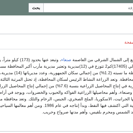
بحث
صفحة
ع إلى الشمال الشرقي من العاصمة
صنعاء
، وتبعد عنها بحدود (173) كيلو مت
مساحة المحافظة حوالي (17405)كم2 تتوزع في (12)مديرية وتعتبر مديرية مأرب أكبر المحافظة
ويشكل سكان المحافظة ما نسبته (1.2%) من إجمالي سكان الجمهورية، وعدد مديرياتها (14) مديرية،
افظة. وتعد الزراعة النشاط الرئيس لسكان المحافظة، إذ تحتل المرتبة الثالثة
بين محافظات الجمهورية في إنتاج المحاصيل الزراعية بنسبة (7.6%) من إجمالي إنتاج المحاصيل 
وصنعاء، وأهم محاصيلها الزراعية الفواكه والحبوب والخضروات، ويوجد في أراض
 الجرانيت، الاسكوريا، الملح الصخري، الجبس، الرخام والتلك. وتعد محافظة م
أولى المحافظات اليمنية التي اكتشف فيها النفط، وبدأ إنتاجه في عام 1986. ومن أهم معالمها السيا
د الشمس ومحرم بلقيس، وأهم مدنها صرواح وحريب.