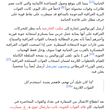
[11]
الحبانية
بينما كان يتوقع وصول المساعدة الألمانية والتي كانت تضم
[8]
طائرات وقوات محمولة جواً.
لاحقاُ في ذلك اليوم، كانت القوات
البرية العراقية المدعومة بالمدافع قد سيطرت على نقاط قوية على
جرف مطل على قاعدة الحبانية.
أرسل كورنواليس إشارة إلى
مكتب الخارجية
بأنه ينظر للتحركات
العراقية على أنها بمثابة عمل حربي مما يستلزم استجابة جوية فورية.
وأخبرهم أيضاً بأنه يعتزم المطالبة بإنسحاب القوات العراقية والسماح
بشن غارات جوية لاستعادة السيطرة. حتى إذا انسحبت القوات العراقية
المعسكرة بالقرب من الحبانية فهذا سوف يؤجل فقط الهجمات
[15]
الجوية.
في 1 مايو، تلقى كورنواليس رد يمنحه السلطة الكاملة
[15]
للقيام بالخطوات اللازمة لضمان انسحاب القوات المسلحة العراقية.
رئيس الوزراء البريطاني
وينستون تشرشل
أرسل أيضاً رداً شخصياً،
يعلن فيه:
"إذا كان عليك أن تهجم، فاهجم بشدة. استخدم كل
[16]
القوات اللازمة."
بعد انقطاع الاتصال بين السفارة في بغداد والقوات المحاصرة في
الحبانية، كان
قائد القوات الجوية
،
نائب-مارشال جوي
هـ. ج. سمارت
،