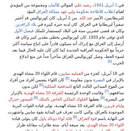
في
1 أبريل
1941
،
رشيد علي
الموالي
للألمان
ومجموعة من المؤيدي
لقيام
انقلاب
للاطاحة بحكومة
ولي عهد
مملكة العراق
المؤد
للبريطانيين، الأمير
عبد الله
. من 2 أبريل، كان كورنواليس قد أختير
سفيراً لبريطانيا في العراق. كان لديه خبرة كبيرة في
بلاد الرافدين
وكان قد قضى عشرين سنة في البلاد كمستشار للملك
فيصل الأول
الذي توفى عام 1933. كان كورنواليس يحظى بتقدير كبير وكان قد
أرسل إلى العراق مع إدراك أنه سيكون قادراً على اتباع سياسة أكثر
حزماً مع الحكومة العراقية الجديدة كما كان كان عليه الحال فيما بعد.
لسوء الحظ، وصل كورنواليس العراق متأخراً جداً عن منع اندلاع
[4]
الحرب.
في 18 أبريل، كجزء من
العملية سابين
، قام اللواء 20 مشاة الهندي
[5]
بالإبرار في
البصرة
بدون مقاومة.
كان اللواء يتضمن أفراد من أفراد
[6]
من الفوج الميداني الثالث التابع
للمدفعية الملكية
؛
لكن بدون
[7]
مدافعهم،
وقامت الوحدة الرئيسية
للفرقة 10 مشاة الهندية
بالإبرار
[8]
[6]
في البصرة،
يغطيها
الفلوك الملكي الخاص بالملك
.
الميجور-جنرال
وليام فريزر
، قائد الفرقة 10 مشاة الهندية، تولى قيادة القوات البرية
الموجودة بالعراق، والتي كانت تعرف في البداية
بقوة سابين
واشتهرت
[6]
في النهاية باسم
قوة العراق
.
قائد لواء
دونالد پاول
كان يتولى قيادة
اللواء 20 مشاة الهندي
. بعد سبعة أيام، ستة طائرات مقاتلة طراز