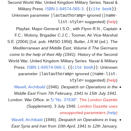
Second World War, United Kingdom Military Series. Naval &
Military Press.
ISBN
1-84574-065-3
.
{{
cite book
}}
:
Unknown parameter
|lastauthoramp=
ignored (
|name-
list-style=
suggested) (
help
)
Playfair, Major-General I.S.O.; with Flynn R.N., Captain
F.C.; Molony, Brigadier C.J.C.; Toomer, Air Vice-Marshal
S.E. (2004) [1st. pub. HMSO 1956]. Butler, J.R.M (ed.).
The
Mediterranean and Middle East, Volume II The Germans
come to the help of their Ally (1941)
. History of the Second
World War, United Kingdom Military Series. Naval & Military
Press.
ISBN
1-84574-066-1
.
{{
cite book
}}
:
Unknown
parameter
|lastauthoramp=
ignored (
|name-list-
style=
suggested) (
help
)
Wavell, Archibald
(1946).
Despatch on Operations in the
Middle East From 7th February, 1941 to 15th July 1941
.
London: War Office.
in
"No. 37638"
.
The London Gazette
(Supplement). 3 July 1946.
London Gazette uses
unsupported parameters (
help
)
Wavell, Archibald
(1946).
Despatch on Operations in Iraq,
East Syria and Iran from 10th April, 1941 to 12th January,