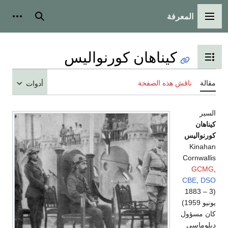
المعرفة
القائمة الرئيسية
بحث
أدوات
كيناهان كورنواليس
تبديل عرض جدول المحتويات
مقالة
ناقش هذه الصفحة
أدوات
السير
كيناهان
كورنواليس
Kinahan
Cornwallis
GCMG
,
CBE
,
DSO
(1883 – 3
يونيو 1959)
كان مسؤول
دبلوماسي