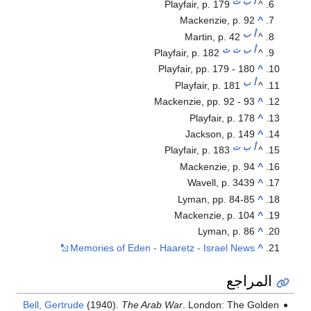
أ
ب
ت
Playfair, p. 179
^
Mackenzie, p. 92
^
أ
ب
Martin, p. 42
^
أ
ب
ت
ث
Playfair, p. 182
^
Playfair, pp. 179 - 180
^
أ
ب
Playfair, p. 181
^
Mackenzie, pp. 92 - 93
^
Playfair, p. 178
^
Jackson, p. 149
^
أ
ب
ت
Playfair, p. 183
^
Mackenzie, p. 94
^
Wavell, p. 3439
^
Lyman, pp. 84-85
^
Mackenzie, p. 104
^
Lyman, p. 86
^
Memories of Eden - Haaretz - Israel News
^
المراجع
Bell, Gertrude
(1940).
The Arab War
. London: The Golden