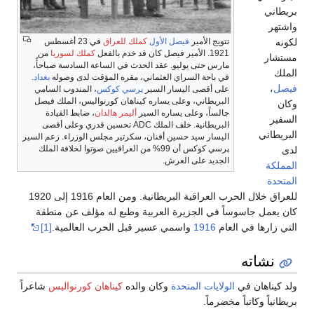
بريطاني
واشتهر
لكونه
تتويج الأمير
فيصل الأول
كملك للعراق
في 23 أغسطس
1921. الأمير فيصل كان قد خدم بالفعل
كملك لسوريا
من
مستشار
مارس حتى يوليو. عقد الحدث في الساعة السادسة صباحأً،
الملك
في باحة السراي العثماني، مقره المؤقت لدى وصوله
بغداد
.
فيصل
،
على أقصى اليسار السير
پرسي كوكس
، المندوب السامي
البريطاني، وعلى يساره كيناهان كورنواليس، الملك فيصل
وكان
جالساً، وعلى يساره السير
أليمر هالدان
، ضابط القيادة
السفير
البريطانية. خلف الملك ADC تحسين قدري وعلى أقصى
البريطاني
اليسار سيد حسين أفنان، سكرتير مجلس الوزراء. زعم السير
پرسي كوكس أن 99% من العراقيين صوتوا لخلافة الملك
لدى
الجديد على العرش.
المملكة
المتحدة
للعراق خلال الحرب العراقية البريطانية. ومن العام 1916 إلى 1920
كان يعمل جاسوساً في الجزيرة العربية وطبع له مؤلف عن منطقة
التي زارها في العام
1916
واسمي عسير قبل الحرب العالمية.
[1]
نشاته
ولد كيناهان في
الولايات المتحدة
وكان والده
كيناهان كورنواليس
شاعراً
بريطانياً وكاتباً مخضرماً.