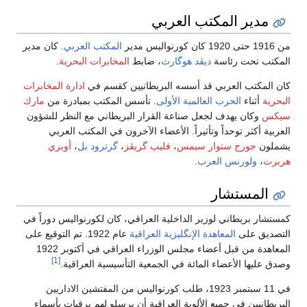
مدير المكتب العربي
من 1916 حتى 1920 كان كورنواليس مدير
المكتب العربي
. كان مدير
المكتب تحت رئاسة
ديڤد هوگارث
، ضابط
المخابرات البحرية
.
كان المكتب العربي قد أسسه البريطانيين كقسم في
ادارة المخابرات
البحرية
أثناء
الحرب العالمية الأولى
. تأسس المكتب بمبادرة من
مارك
سيكس
وكان يهدف لجعل صناعة القرار البريطاني مع النظر للشؤون
العربية أكثر توحداً وتأثيراً. الأعضاء الآخرون في المكتب العربي
يشملون
جورج ستوار سيمس
،
فليپ گريڤز
،
گرترود بل
،
أوبري
هربرت
،
ولورنس العرب
.
المستشار
كمستشار بريطاني لوزير الداخلية العراقي، كان لكورنواليس دوراً في
التصديق على
المعاهدة الإنگليزية العراقية
عام 1922. تم التوقيع على
المعاهدة من قبل أعضاء مجلس الوزراء العراقي في أكتوبر 1922
[1]
وصدق عليها الأعضاء المائة في الجمعية التأسيسية العراقية.
في 11 سبتمبر 1923، طلب كورنواليس من المفتشين الاداريين
البريطانيين في جميع الألوية العراقية أن يرسلو لهم برقيات بأسماء