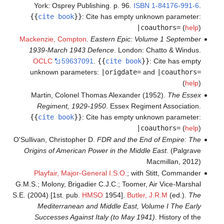
York: Osprey Publishing. p. 96.
ISBN
1-84176-991-6
.
{{
cite book
}}
:
Cite has empty unknown parameter:
|coauthors=
(
help
)
Mackenzie, Compton
.
Eastern Epic: Volume 1 September
1939-March 1943 Defence
. London: Chatto & Windus.
OCLC
59637091
.
{{
cite book
}}
:
Cite has empty
unknown parameters:
|origdate=
and
|coauthors=
(
help
)
Martin, Colonel Thomas Alexander (1952).
The Essex
Regiment, 1929-1950
. Essex Regiment Association.
{{
cite book
}}
:
Cite has empty unknown parameter:
|coauthors=
(
help
)
O'Sullivan, Christopher D.
FDR and the End of Empire: The
Origins of American Power in the Middle East.
(Palgrave
Macmillan, 2012)
Playfair, Major-General I.S.O.
; with Stitt, Commander
G.M.S.; Molony, Brigadier C.J.C.; Toomer, Air Vice-Marshal
S.E. (2004) [1st. pub.
HMSO
1954].
Butler, J.R.M
(ed.).
The
Mediterranean and Middle East, Volume I The Early
Successes Against Italy (to May 1941)
. History of the