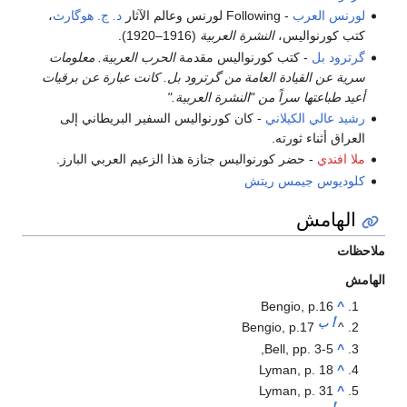
لورنس العرب
- Following لورنس وعالم الآثار
د. ج. هوگارث
،
كتب كورنواليس،
النشرة العربية
(1916–1920).
گرترود بل
- كتب كورنواليس مقدمة
الحرب العربية. معلومات
سرية عن القيادة العامة من گرترود بل. كانت عبارة عن برقيات
أعيد طباعتها سراً من "النشرة العربية."
رشيد عالي الكيلاني
- كان كورنواليس السفير البريطاني إلى
العراق أثناء ثورته.
ملا افندي
- حضر كورنواليس جنازة هذا الزعيم العربي البارز.
كلوديوس جيمس ريتش
الهامش
ملاحظات
الهامش
Bengio, p.16
^
أ
ب
Bengio, p.17
^
Bell, pp. 3-5,
^
Lyman, p. 18
^
Lyman, p. 31
^