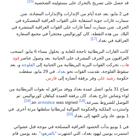
[15]
قد حصل على تصريح بالتحرك على مسئوليته الشخصية.
في 2 مايو، بعد عدة أيام من الإنذارات والإنذارات المضادة، شن
سمارت غارات جوية استبقاية على القوات العراقية المعسكرة في
الجرف. شن سمارت أيضاً غارات على القوات العراقية المنتشرة في
البلاد. من هذه النقطة، كان كورنواليس محتجزاً في مجمع السفارة
[17]
العراقية في بغداد.
كانت الغارات البريطانية ناجحة للغاية و، بحلول مساء 6 مايو، انسحب
العراقيون من الجرف المشرف على الحبانية. بعد وصول عناصر
قوة
هاب
، تحركت القوات البرية البريطانية من الحبانية إلى
الفلوجة
و، بعد
سقوط الفلوجة، تقدمت القوات نحو
بغداد
. في 29 مايو، سقطت
حكومة
رشيد علي
وفر برفقة أنصاره إلى
فارس
.
صباح 31 مايو، اتصل عمدة بغداد ووفد مرافق له بقوات البريطانية من
لواء وشاش خارج بغداد. كان برفقة العمدة كيناهان كورنواليس. تم
[19]
[18]
التوصل للشروط بسرعة،
an
was signed,
armistice
واستردت الملكية والحكومة الموالية لبريطانيا سلطتها مرتة أخرى. في
[20]
1 يونيو، عاد ولي العهد إلى بغداد.
في 1 يونيو بدأت الحشود العراقية المسلحة في موجة قتل عشوائي
استمرت يومين ليهود بغداد، التي اشتهرت "
بالفرهود
". بعد يومين قام