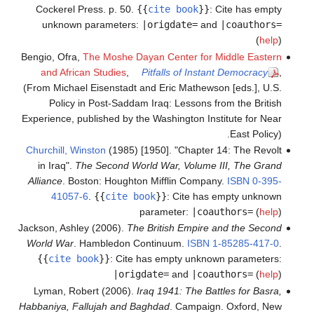
Cockerel Press. p. 50.
{{
cite book
}}
:
Cite has empty
unknown parameters:
|origdate=
and
|coauthors=
(
help
)
Bengio, Ofra,
The Moshe Dayan Center for Middle Eastern
and African Studies
,
Pitfalls of Instant Democracy
,
(From Michael Eisenstadt and Eric Mathewson [eds.], U.S.
Policy in Post-Saddam Iraq: Lessons from the British
Experience, published by the Washington Institute for Near
East Policy).
Churchill, Winston
(1985) [1950]. "Chapter 14: The Revolt
in Iraq".
The Second World War, Volume III, The Grand
Alliance
. Boston: Houghton Mifflin Company.
ISBN
0-395-
41057-6
.
{{
cite book
}}
:
Cite has empty unknown
parameter:
|coauthors=
(
help
)
Jackson, Ashley (2006).
The British Empire and the Second
World War
. Hambledon Continuum.
ISBN
1-85285-417-0
.
{{
cite book
}}
:
Cite has empty unknown parameters:
|origdate=
and
|coauthors=
(
help
)
Lyman, Robert (2006).
Iraq 1941: The Battles for Basra,
Habbaniya, Fallujah and Baghdad
. Campaign. Oxford, New