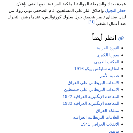
عمدة بغداد والشرطة الموالية للملكية العراقية بقمع العنف بإعلان
حظر التجول
وإطلاق النار على المسلحين. قام الصحفي توني روكا من
لندن صنداي تايمز بتحقيق حول سلوك كورنواليس، عندما رفض التحرك
[21]
ضد أعمال الشغب.
انظر أيضاً
الثورة العربية
سوريا الكبرى
المكتب العربي
اتفاقية سايكس-پيكو 1916
عصبة الأمم
الانتداب البريطاني على العراق
الانتداب البريطاني على فلسطين
المعاهدة الإنگليزية العراقية 1922
المعاهدة الإنگليزية العراقية 1930
مملكة العراق
العلاقات البريطانية العراقية
الانقلاب العراقي 1941
فرهود