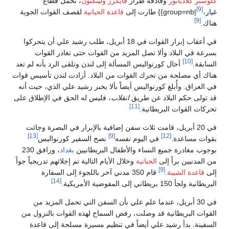
گلوستر گلادياتور
وقاذفة طراز
ڤايكرز ولينگتون
، تحمل قطاع
[9]
غيار،
|group=nb}} طارت إلى
قاعدة الحبانية
لقصف القوات الجوية
[9]
هناك.
في أعقاب إبرار القوات في 18 أبريل، طلب رشيد علي أن يتحركوا
بسرعة في البلاد وألا تصل المزيد من القوات حتى تغادر القوات
[10]
السابقة.
أحال كورنواليس المسألة إلى لندن وتلقى الرد بأنه لم تعد
هناك أي مصلحة من تحرك القوات من البلاد. أرادت لندن تأسيس قوات
في العراق. وأُبلغ كورنواليس أيضاً بألا يخبر رشيد علي الذي، حيث أنه
قد تولى حكم البلاد عن طريق
انقلاب
، فليس له الحق في الإطلاق على
[11]
تحركات القوات البريطانية.
في 20 أبريل، قامت ثلاث سفن إضافية بالإبرار في البصرة وجائت
[13]
[9]
[12]
بقوات مساعدة.
في اليوم نفسه
نصح السفير كورنواليس
بوجوب مغادرة جميع النساء والأطفال البريطانيين
بغداد
، ورافق 230
من المدنيين براً إلى
الحبانية
وخلال الأيام التالية تم إجلائهم تدريجياً جواً
[9]
إلى
قاعدة الشيبة
.
قام 350 مدني آخر باللجوء إلى السفارة
[14]
البريطانية ولجأ 150 بريطاني إلى المفوضية الأمريكية.
في 30 أبريل، عندما علم علي بأن السفن التي تحمل المزيد من
القوات البريطانية قد وصلت، رفض السماح لهذه القوات بالنزول من
السفينة. بدأ رشيد علي أيضاً في تنظيم مسيرة مسلحة إلى قاعدة