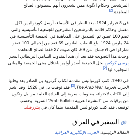
المرشحين وحكام الألوية ممن يشعرون أنهم سيصوتون لصالح
[2]
المعاهدة.
في 8 فبراير 1924، بعد النظر في الأسماء، أرسل كورنواليس لكل
مفتش وحاكم قائمة بالمرشحين المقترحين للجمعية التأسيسية والتي
تضم 100 عضو. تم التصديق على المعاهدة في الجمعية التأسيسية في
24 مارس 1924. بلغ النصاب القانوني 69 فقد من إجمالي 100 عضو
شاركوا في الاجتماع. من 69، كان صوت 37 فقط لصالح المعاهدة.
وحدث هذا التصويت فقد بعد أن هدد المندوب السامي البريطاني السير
پرسي كوكس
بحل الجمعية أصدر أوامر باحتلال مبنى الجمعية والمباني
[2]
المجاورة لها.
في 1940، كتب كورنواليس مقدمة لكتاب گرترود بل الصادر بعد وفاتها
[3]
الحرب العربية The Arab War
.
فقد توفيت بل في 1926. وقد أشير
إلى الكتاب لاحتوائه معلومات سرية إلى القيادة العامة من بل وتكون
من برقيات من "النشرة العربية Arab Bulletin" السرية. وحسب
توقيعه، فقد كتب كورنواليس المقدمة بينما كان في
پيترزفيلد
.
السفير في العراق
المقالة الرئيسية:
الحرب الإنگليزية العراقية