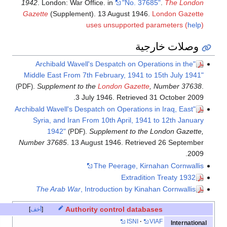
1942
. London: War Office.
in
"No. 37685"
.
The London
Gazette
(Supplement). 13 August 1946.
London Gazette
uses unsupported parameters (
help
)
وصلات خارجية
"Archibald Wavell's Despatch on Operations in the
Middle East From 7th February, 1941 to 15th July 1941"
.
Supplement to the
London Gazette
, Number 37638
.
(PDF)
.
3 July 1946
. Retrieved
31 October
2009
"Archibald Wavell's Despatch on Operations in Iraq, East
Syria, and Iran From 10th April, 1941 to 12th January
1942"
.
Supplement to the London Gazette,
(PDF)
Number 37685
. 13 August 1946
. Retrieved
26 September
.
2009
The Peerage, Kirnahan Cornwallis
1932 Extradition Treaty
The Arab War
, Introduction by Kinahan Cornwallis
Authority control databases
أخف
ISNI
VIAF
International