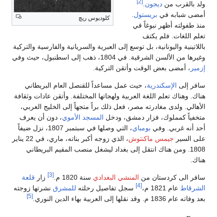
[2]
ولد بالقرب من
ديجون
.
أمضى شبابه في
بريستول
.
كلوديوس ريچ
منذ طفولته أظهر نبوغاً في
تعلم اللغات. فلم يكتف
باللاتينية واليونانية، بل توسع إلى العبرية والسريانية والفارسية والتركية
وغيرها من الألسن الشرقية. في 1804، ذهب إلى اسطنبول، حيث وفي
إزمير
، أمضى بعض الوقت وأتقن التركية.
سافر إلى
الإسكندرية
، حيث عمل مساعداً للقنصل العام البريطاني
هناك. وهناك تعلم اللغة العربية ولهجاتها المختلفة. وأتقن عادات وثقافة
الأهالي. ولدى مغادرته مصر، فعل ذلك براً متجهاً إلى الخليج العربي،
متخفياً كمملوك، فزار دمشق، ودخل
المسجد الأموي
، دون أن يعرف
أحد أنه غربي. وفي
بومباي
، التي وصلها في سبتمبر 1807، نزل ضيفاً
على السير
جيمس ماكنتوش
، الذي زوجه أكبر بناته، ماري، في 22 يناير
1808. ومن هناك انتقل إلى بغداد ليشغل منصب المقيم البريطاني
هناك.
[3]
سافر الى كردستان من
المنشي البغدادي
سنة 1820 م.
زار
قلعة
[4]
الشرقاط
عام 1821 م،
سجل تفاصيل رحلته
للمشرق
نشرتها زوجته
[5]
بعد وفاته عام 1836 م. وقد نقلها إلى العربية بهاء الدين النوري.