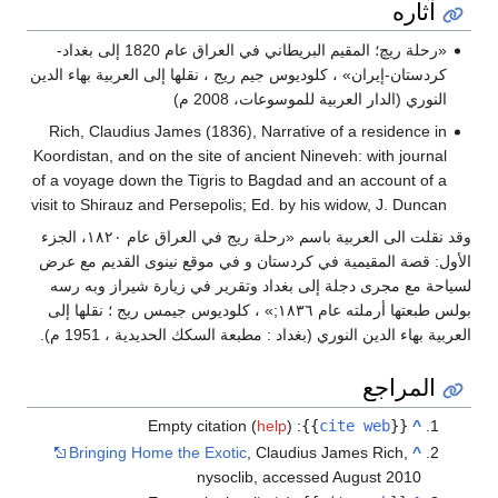
آثاره
«رحلة ريچ؛ المقيم البريطاني في العراق عام 1820 إلى بغداد-
كردستان-إيران» ، كلوديوس جيم ريج ، نقلها إلى العربية بهاء الدين
النوري (الدار العربية للموسوعات، 2008 م)
Rich, Claudius James (1836), Narrative of a residence in
Koordistan, and on the site of ancient Nineveh: with journal
of a voyage down the Tigris to Bagdad and an account of a
visit to Shirauz and Persepolis; Ed. by his widow, J. Duncan
وقد نقلت الى العربية باسم «رحلة ريج في العراق عام ١٨٢٠، الجزء
الأول: قصة المقيمية في كردستان و في موقع نينوى القديم مع عرض
لسياحة مع مجرى دجلة إلى بغداد وتقرير في زيارة شيراز وبه رسه
بولس طبعتها أرملته عام ١٨٣٦;» ، كلوديوس جيمس ريج ؛ نقلها إلى
العربية بهاء الدين النوري (بغداد : مطبعة السكك الحديدية ، 1951 م).
المراجع
Empty citation (
help
)
:
}}
cite web
{{
^
Bringing Home the Exotic
, Claudius James Rich,
^
nysoclib, accessed August 2010