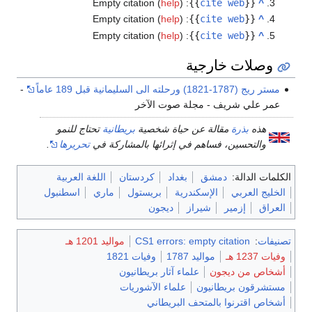
Empty citation (
help
)
:
}}
cite web
{{
^
Empty citation (
help
)
:
}}
cite web
{{
^
Empty citation (
help
)
:
}}
cite web
{{
^
وصلات خارجية
مستر ريج (1787-1821) ورحلته الى السليمانية قبل 189 عاماً
-
عمر علي شريف - مجلة صوت الآخر
هذه
بذرة
مقالة عن حياة شخصية
بريطانية
تحتاج للنمو
والتحسين، فساهم في إثرائها بالمشاركة في
تحريرها
.
الكلمات الدالة:
دمشق
بغداد
كردستان
اللغة العربية
الخليج العربي
الإسكندرية
بريستول
ماري
اسطنبول
العراق
إزمير
شيراز
ديجون
تصنيفات
:
CS1 errors: empty citation
مواليد 1201 هـ
وفيات 1237 هـ
مواليد 1787
وفيات 1821
أشخاص من ديجون
علماء آثار بريطانيون
مستشرقون بريطانيون
علماء الآشوريات
أشخاص اقترنوا بالمتحف البريطاني