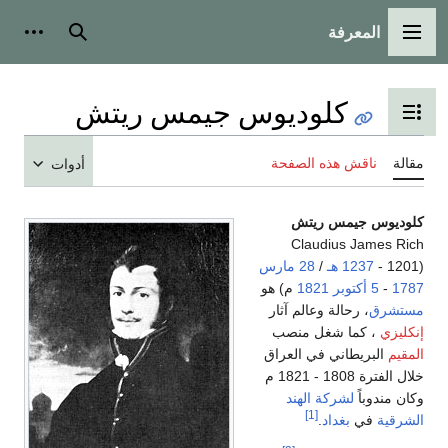
المعرفة
القائمة الرئيسية
بحث
أدوات
كلوديوس جيمس ريتش
تبديل عرض جدول المحتويات
مقالة
ناقش هذه الصفحة
أدوات
كلوديوس جيمس ريتش
Claudius James Rich
‏(1201 -
1237 هـ
/
28 مارس
1787
-
5 أكتوبر
1821
م) هو
مستشرق
، رحالة وعالم آثار
إنكليزي
، كما شغل منصب
المقيم
البريطاني في العراق
خلال الفترة 1808 - 1821 م
وكان مندوباً
لشركة الهند
[1]
الشرقية
في
بغداد
.