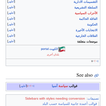
أظهر
التقسيمات الادارية
أظهر
السلطة التشريعية
أظهر
الأحزاب السياسية
أظهر
العائلة الحاكمة
أظهر
الحكومة
أظهر
الانتخابات الأخيرة
أظهر
العلاقات الخارجية
أظهر
موضعات متعلقة
الكويت portal
بلدان أخرى
v
t
e
See also
قوالب
سياسة
آسيا
e
t
v
أظهر
تصنيفات
:
Sidebars with styles needing conversion
قوالب أعمدة جانبية للسياسة حسب البلد