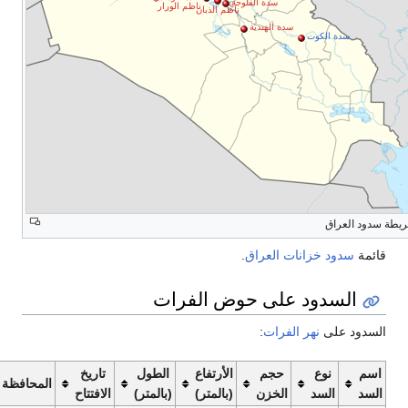
سدة الفلوجة
ناظم الورار
ناظم الذبان
سدة الهندية
سدة الكوت
دود العراق
ائمة
سدود
خزانات
العراق
.
السدود على حوض الفرات
لسدود على
نهر الفرات
:
سم
نوع
حجم
الأرتفاع
الطول
تاريخ
المحافظة
لسد
السد
الخزن
(بالمتر)
(بالمتر)
الافتتاح