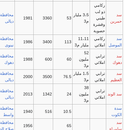
ركامي
ذو لب
د
3،5 مليار
محافظة
طيني
53
3360
1981
مرين
م3
ديالى
وقشرة
حصوية
د
ركامي
11،11
محافظة
1986
3400
113
لموصل
املائي
مليار م3
نينوى
52
د
ترابي
محافظة
مليون
60
600
1988
هوك
املائي
دهوك
م3
د
ترابي
1،5 مليار
محافظة
2000
3500
76.5
لعظيم
املائي
م3
ديالى
38
ترابي
محافظة
د الوند
مليون
24
1342
2013
املائي
ديالى
م3
دة
محافظة
1940
516
10.5
لكوت
واسط
د
محافظة
1956
65
امراء
صلاح الدين