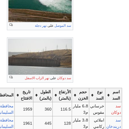
سد الموصل
على
نهر دجلة
سد دوكان
على
نهر الزاب الاسفل
اسم
نوع
حجم
الأرتفاع
الطول
تاريخ
المحافظة
السد
السد
الخزن
(بالمتر)
(بالمتر)
الافتتاح
د
خرساني
6،8 مليار
محافظة
1959
360
116.5
وكان
مقوس
م3
السليمانية
د
املائي
3،8 مليار
محافظة
1961
445
128
ربندخان
ركامي
م3
السليمانية