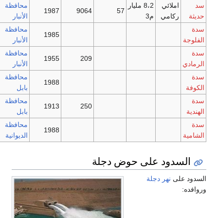
د
املائي
8،2 مليار
محافظة
1987
9064
57
ديثة
ركامي
م3
الأنبار
دة
محافظة
1985
لفلوجة
الأنبار
دة
محافظة
1955
209
لرمادي
الأنبار
دة
محافظة
1988
لكوفة
بابل
دة
محافظة
1913
250
لهندية
بابل
دة
محافظة
1988
لشامية
الديوانية
السدود على حوض دجلة
لسدود على
نهر دجلة
روافده: