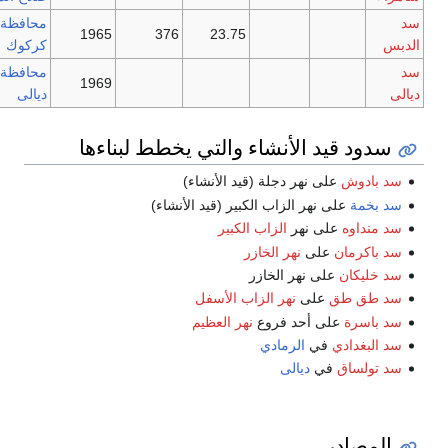
د
محافظة
1965
376
23.75
لدبس
كركوك
د
محافظة
1969
يالى
ديالى
سدود قيد الأنشاء والتي يخطط لبناءها
سد بادوش
على نهر دجلة (قيد الأنشاء)
سد بخمة
على نهر الزاب الكبير (قيد الأنشاء)
سد منداوه
على نهر
الزاب الكبير
سد باكرمان
على
نهر الخازر
سد خليكان
على نهر الخازر
سد طق طق
على
نهر الزاب الأسفل
سد باسرة
على أحد فروع
نهر العظيم
سد البغدادي
في
الرمادي
سد تولساق
في
ديالى
المصادر