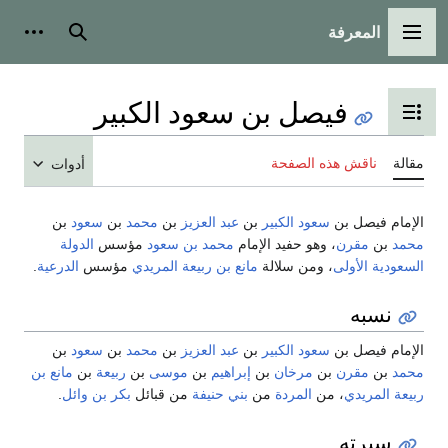
المعرفة
القائمة الرئيسية
بحث
أدوات شخ
فيصل بن سعود الكبير
تبديل عرض جدول المحتويات
قالة
ناقش هذه الصفحة
أدوات
لإمام فيصل بن
سعود الكبير
بن
عبد العزيز
بن
محمد
بن
سعود
بن
حمد
بن
مقرن
، وهو حفيد الإمام
محمد بن سعود
مؤسس
الدولة
لسعودية الأولى
، ومن سلالة
مانع بن ربيعة المريدي
مؤسس
الدرعية
.
نسبه
لإمام فيصل بن
سعود الكبير
بن
عبد العزيز
بن
محمد
بن
سعود
بن
حمد
بن
مقرن
بن
مرخان
بن
إبراهيم
بن
موسى
بن
ربيعة
بن
مانع بن
بيعة المريدي
، من
المردة
من
بني حنيفة
من قبائل
بكر بن وائل
.
سيرته