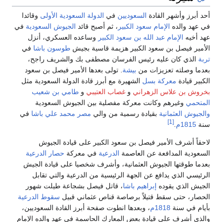
حد أبرز وأشهر القادة
السعوديين
في
الدولة السعودية الأولى
وقائدا
ي عهد والده
الإمام سعود الكبير
، ثم أصبح قائد
الجيوش السعودية
في
هد أخيه
الإمام عبد الله بن سعود الكبير
وساعده العسكري، أنزل
لأمير فيصل بن سعود الكبير هزيمة قاسية بجيش
طوسون باشا
في
ربة
الذي كان عليه رئيس الفرسان مصطفى بك والشريف راجح،
عدما وصلته تعزيزات من
بيشة
. تولى بعدها الأمير فيصل بن سعود
لكبير قيادة
معركة بسل
الشهيرة مع أبرز قادة الدولة السعودية مثل
خروش بن علاس الزهراني
و
غصاب العتيبي
و
طامي بن شعيب
لمتحمي
وغيرهم وكانت معركة مفصلية بين الجيوش السعودية
الجيوش العثمانية
بقيادة رسمية من والي
مصر
محمد علي باشا
في
[1]
نة
1815م
.
احقاً أشرف الأمير فيصل بن سعود الكبير على قيادة الجيوش
لسعودية المدافعة عن العاصمة
الدرعية
في معركة
حصار الدرعية
عدما طوقتها الجيوش العثمانية، وأشرف شخصيا على قيادة الجيش
لرئيسي الذي يدافع عن الجهة الرئيسية من الدرعية والتي تقابل
لجيش الذي يقوده
إبراهيم باشا
، قاتل فيصل بشجاعة طيلت شهور
لحصار، حتى سقط قتيلاً برصاصة قناص عثماني قبيل
سقوط الدرعية
أيام في سنة
1818م
، وبعدها انطوت صفحة أبرز القادة السعوديين،
الذي أشرف على قيادة بعض المعارك الحاسمة في عهد والده الإمام