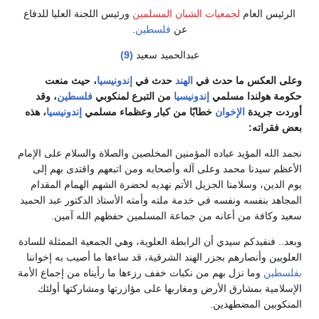
الرئيس العام
لجمعيات الشبان المسلمين
ورئيس اللجنة العليا للدفاع
عن
فلسطين
.
عبدالحميد سعيد
(9)
وعلى العكس ما حدث في
الهند
حدث في
إندونيسيا
، حيث منعت
حكومة هولندا مسلمي
إندونيسيا
من التبرع لمنكوبي
فلسطين
، وقد
أوردت جريدة
الإخوان
خطابًا من كبار وعظماء مسلمي
إندونيسيا
، هذه
بعض فقراته:
نحمد الله المؤيد عباده المؤمنين المخلصين والصلاة والسلام على الإمام
الأعظم سيدنا محمد وعلى آله وأصحابه ومن اتبعهم واقتدى بهم إلى
يوم الدين، وسلامنا الجزيل الأتم نهديه لحضرة الشهم الهمام المقدام
المجاهد بنفسه ونفسه في خدمة ملته وأمته الأستاذ الدكتور عبد الحميد
سعيد وكافة من أعانه من جماعة المسلمين حفظهم الله آمين.
وبعد.. فنفيدكم سيدي أن الرابطة العلوية، وهي الجمعية الممثلة للسادة
العلويين وأنصارهم بجزر الهند الشرقية، قد ساءها ما أصيب به إخواننا
بفلسطين
وما نزل بهم من نكبات خفف رزءها ما رأيناه من إجماع الأمة
الإسلامية بمشارق الأرض ومغاربها على مؤازرتها ومشاركتها أولئك
المنكوبين المضطهدين.