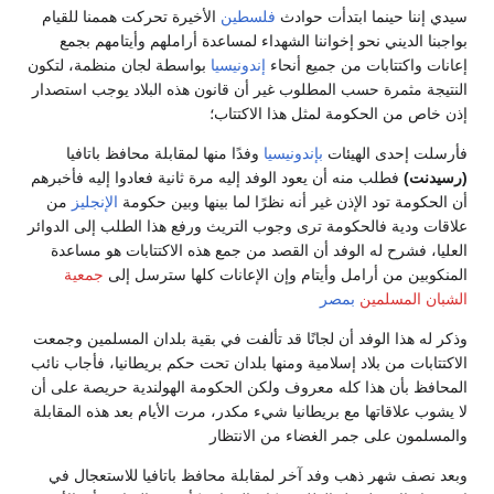
سيدي إننا حينما ابتدأت حوادث
فلسطين
الأخيرة تحركت هممنا للقيام
بواجبنا الديني نحو إخواننا الشهداء لمساعدة أراملهم وأيتامهم بجمع
إعانات واكتتابات من جميع أنحاء
إندونيسيا
بواسطة لجان منظمة، لتكون
النتيجة مثمرة حسب المطلوب غير أن قانون هذه البلاد يوجب استصدار
إذن خاص من الحكومة لمثل هذا الاكتتاب؛
فأرسلت إحدى الهيئات
بإندونيسيا
وفدًا منها لمقابلة محافظ باتافيا
(رسيدنت)
فطلب منه أن يعود الوفد إليه مرة ثانية فعادوا إليه فأخبرهم
أن الحكومة تود الإذن غير أنه نظرًا لما بينها وبين حكومة
الإنجليز
من
علاقات ودية فالحكومة ترى وجوب التريث ورفع هذا الطلب إلى الدوائر
العليا، فشرح له الوفد أن القصد من جمع هذه الاكتتابات هو مساعدة
المنكوبين من أرامل وأيتام وإن الإعانات كلها سترسل إلى
جمعية
الشبان المسلمين
بمصر
وذكر له هذا الوفد أن لجانًا قد تألفت في بقية بلدان المسلمين وجمعت
الاكتتابات من بلاد إسلامية ومنها بلدان تحت حكم بريطانيا، فأجاب نائب
المحافظ بأن هذا كله معروف ولكن الحكومة الهولندية حريصة على أن
لا يشوب علاقاتها مع بريطانيا شيء مكدر، مرت الأيام بعد هذه المقابلة
والمسلمون على جمر الغضاء من الانتظار
وبعد نصف شهر ذهب وفد آخر لمقابلة محافظ باتافيا للاستعجال في