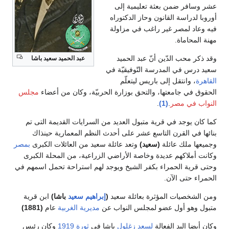
عشر وسافر ضمن بعثة تعليمية إلى
أوروبا لدراسة القانون وحاز الدكتوراه
فيه وعاد لمصر غير راغب في مزاولة
مهنة المحاماة.
وقد ذكر محب الدّين أنّ عبد الحميد
عبد الحميد سعيد باشا
سعيد درس في المدرسة التّوفيقيّة في
القاهرة
، وانتقل إلى باريس ليتعلّم
الحقوق في جامعتها، والتحق بوزارة الحربيّة، وكان من أعضاء
مجلس
النواب في مصر
.
(1)
.
كما كان يوجد في قرية متبول العديد من السرايات القديمة التى تم
بنائها في القرن التاسع عشر على أحدث النظم المعمارية حينذاك
وجميعها ملك عائلة
(سعيد)
وتعد عائلة سعيد من العائلات الكبرى
بمصر
وكانت أملاكهم عديدة وخاصة الأراضي الزراعية، من المحلة الكبرى
وحتى قرية الحمراء بكفر الشيخ ويوجد لهم استراحة تحمل اسمهم في
الحمراء حتى الآن.
ومن الشخصيات المؤثرة بعائلة سعيد
(
إبراهيم سعيد
باشا)
ابن قرية
متبول وهو أول عضو لمجلس النواب عن
مديرية الغربية
عام
(1881)
وكان أيضا اليد الفعالة
لسعد زغلول
باشا في
ثورة 1919
وكان رئيس