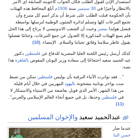
استصدار الإذن لقبول الطلب فكان الجواب كأجوبته السابقة أي الأمر
بالانتظار وأخيرًا في
30 سبتمبر
سنة
1936م
أبلغ المحافظ هذه الهيئات
بأن الحكومة قبلت الطلب على شرط أن يذكر اسم كل متبرع وأن
تجمع التبرعات كلها وتسلم لدائرة الشئون الوطنية لترسلها بواسطة
قنصل هولندا
بمصر
وحيث أن الشعب الاندونيسي لا يرتاح إلى هذا الحل
فلم يسع الهيئات المذكورة إلا العدول عن جمع التبرعات، وختامًا تفضلوا
بقبول عاطر سلامنا وفائق تحياتنا والسلام.. الإمضاء..
(10)
كذلك أرسل رئيس اللجنة العليا المصرية للدفاع عن
فلسطين
دكتور
عبد الحميد سعيد احتجاجًا إلى سعادة وزير اليونان المفوض
بالقاهرة
هذا
نصه:
"... فقد تواترت الأنباء البرقية بأن بوليس
فلسطين
تمكن من ضبط
ست بواخر يونانية مشحونة
باليهود
المهربين في خلال أيام قليلة
من هذا الشهر، الأمر الذي قوبل بعاصفة من الاستياء والاستنكار لا
في
فلسطين
وحدها، بل في جميع أنحاء العالم الإسلامي والعربي"..
(11)
عبدالحميد سعيد
والإخوان المسلمين
عندما صار
حسن البنا