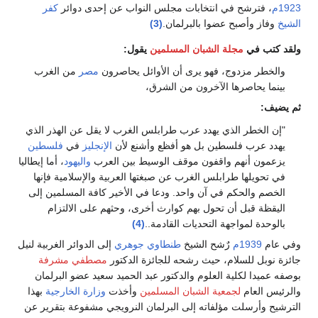
1923م
، فترشح في انتخابات مجلس النواب عن إحدى دوائر
كفر
الشيخ
وفاز وأصبح عضوا بالبرلمان.
(3)
ولقد كتب في
مجلة الشبان المسلمين
يقول:
والخطر مزدوج، فهو يرى أن الأوائل يحاصرون
مصر
من الغرب
بينما يحاصرها الآخرون من الشرق،
ثم يضيف:
"إن الخطر الذي يهدد عرب طرابلس الغرب لا يقل عن الهذر الذي
يهدد عرب فلسطين بل هو أفظع وأشنع لأن
الإنجليز
في
فلسطين
يزعمون أنهم واقفون موقف الوسيط بين العرب
واليهود
، أما إيطاليا
في تحويلها طرابلس الغرب عن صبغتها العربية والإسلامية فإنها
الخصم والحكم في آن واحد. ودعا في الأخير كافة المسلمين إلى
اليقظة قبل أن تحول بهم كوارث أخرى، وحثهم على الالتزام
بالوحدة لمواجهة التحديات القادمة..
(4)
وفي عام
1939م
رٌشح الشيخ
طنطاوي جوهري
إلى الدوائر الغربية لنيل
جائزة نوبل للسلام، حيث رشحه للجائزة الدكتور
مصطفي مشرفة
بوصفه عميدا لكلية العلوم والدكتور عبد الحميد سعيد عضو البرلمان
والرئيس العام
لجمعية الشبان المسلمين
وأخذت
وزارة الخارجية
بهذا
الترشيح وأرسلت مؤلفاته إلى البرلمان النرويجي مشفوعة بتقرير عن