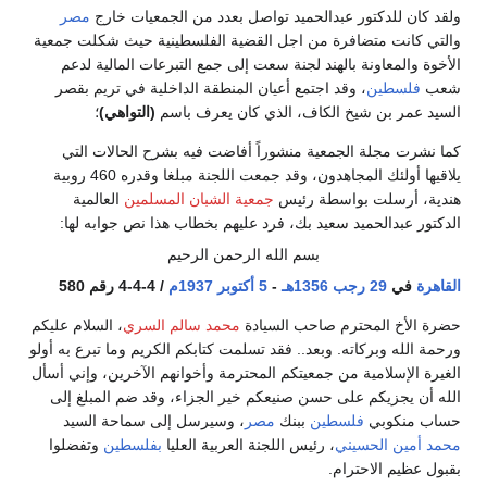
ولقد كان للدكتور عبدالحميد تواصل بعدد من الجمعيات خارج
مصر
والتي كانت متضافرة من اجل القضية الفلسطينية حيث شكلت جمعية
الأخوة والمعاونة بالهند لجنة سعت إلى جمع التبرعات المالية لدعم
شعب
فلسطين
، وقد اجتمع أعيان المنطقة الداخلية في تريم بقصر
السيد عمر بن شيخ الكاف، الذي كان يعرف باسم
(التواهي)
؛
كما نشرت مجلة الجمعية منشوراً أفاضت فيه بشرح الحالات التي
يلاقيها أولئك المجاهدون، وقد جمعت اللجنة مبلغا وقدره 460 روبية
هندية، أرسلت بواسطة رئيس
جمعية الشبان المسلمين
العالمية
الدكتور عبدالحميد سعيد بك، فرد عليهم بخطاب هذا نص جوابه لها:
بسم الله الرحمن الرحيم
القاهرة
في
29 رجب
1356هـ
-
5 أكتوبر
1937م
/ 4-4-4 رقم 580
حضرة الأخ المحترم صاحب السيادة
محمد سالم السري
، السلام عليكم
ورحمة الله وبركاته. وبعد.. فقد تسلمت كتابكم الكريم وما تبرع به أولو
الغيرة الإسلامية من جمعيتكم المحترمة وأخوانهم الآخرين، وإني أسأل
الله أن يجزيكم على حسن صنيعكم خير الجزاء، وقد ضم المبلغ إلى
حساب منكوبي
فلسطين
ببنك
مصر
، وسيرسل إلى سماحة السيد
محمد أمين الحسيني
، رئيس اللجنة العربية العليا
بفلسطين
وتفضلوا
بقبول عظيم الاحترام.