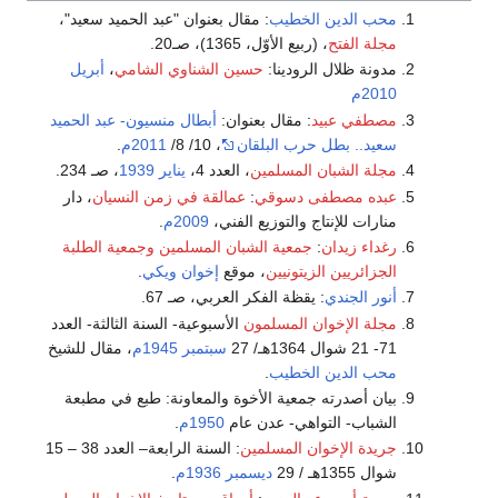
محب الدين الخطيب
: مقال بعنوان "عبد الحميد سعيد"،
مجلة الفتح
، (ربيع الأوّل، 1365)، صـ20.
مدونة ظلال الرودينا:
حسين الشناوي الشامي
،
أبريل
2010م
مصطفي عبيد
: مقال بعنوان:
أبطال منسيون- عبد الحميد
سعيد.. بطل حرب البلقان
، 10/ 8/
2011م
.
مجلة الشبان المسلمين
، العدد 4،
يناير
1939
، صـ 234.
عبده مصطفى دسوقي
:
عمالقة في زمن النسيان
، دار
منارات للإنتاج والتوزيع الفني،
2009م
.
رغداء زيدان
:
جمعية الشبان المسلمين وجمعية الطلبة
الجزائريين الزيتونيين
، موقع
إخوان ويكي
.
أنور الجندي
: يقظة الفكر العربي، صـ 67.
مجلة الإخوان المسلمون
الأسبوعية- السنة الثالثة- العدد
71- 21 شوال 1364هـ/ 27
سبتمبر
1945م
، مقال للشيخ
محب الدين الخطيب
.
بيان أصدرته جمعية الأخوة والمعاونة: طبع في مطبعة
الشباب- التواهي- عدن عام
1950م
.
جريدة الإخوان المسلمين
: السنة الرابعة– العدد 38 – 15
شوال 1355هـ / 29
ديسمبر
1936م
.