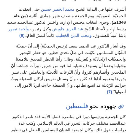
أشرف عليها في البداية الشيخ
محمد الخضر حسين
حتى انعقدت
الجمعيّة العموميّة، يوم الجمعة منتصف شهر جمادى الثّانية
(من عام
1346هـ)
، وجرى انتخاب مجلس الإدارة، واختير الدكتور عبدالحميد سعيد
رئيسا لها، والأستاذ الشّيخ
عبد العزيز جاويش
وكيل رئيس،
وأحمد تيمور
باشا أميناً للصندوق،
ومحب الدين الخطيب
كاتماً للسرّ العامّ..
(6)
وقد أشار الدّكتور عبد الحميد سعيد (رئيس الجمعيّة) إلى أنّ جمعيّة
الشّبّان المسلمين تكوّنت في ظلّ تحدي خطير، هو خطر التّبشير
والجمعيّات الإلحاديّة والتّغريبيّة، وقال: رأينا الخطر المحدق بتلاميذنا
وشبابنا وخفنا أن يستهدف شبابنا لما فيه من شرور، ورأت جماعتنا أنّ
الملحدين وأنصارهم كثروا، وأنّ النّزعات اللّادينيّة والعاملين على نشر
بذورها وتعميم أذاها قد كثروا، وأنّ وسائل تقويض أركان الفضيلة وبثّ
جراثيم الرّذيلة قد اتسع نطاقها، وأنّ الجمعيّة جاءت لتردّ الأمور إلى
أصولها".
(7)
جهوده نحو
فلسطين
كان للجمعية ورئيسها دورا في مناصرة قضايا الأمة فقد ناصر الدكتور
عبدالحميد مختلف حركات التحرر في العالم الإسلامي وكتب عدة
دراسات حول ذلك، وكان لجمعية الشبان المسلمين الفضل في تنظيم