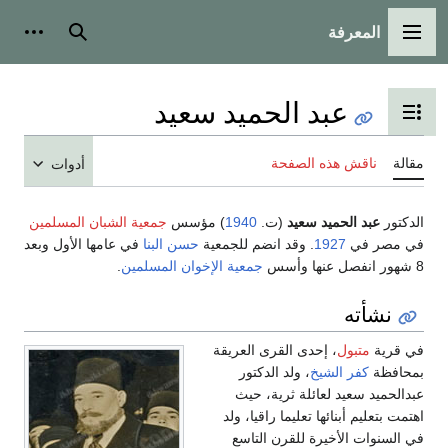
المعرفة
القائمة الرئيسية
بحث
أدوات
عبد الحميد سعيد
تبديل عرض جدول المحتويات
مقالة
ناقش هذه الصفحة
أدوات
الدكتور
عبد الحميد سعيد
(ت.
1940
) مؤسس
جمعية الشبان المسلمين
في مصر في
1927
. وقد انضم للجمعية
حسن البنا
في عامها الأول وبعد
8 شهور انفصل عنها وأسس
جمعية الإخوان المسلمين
.
نشأته
في قرية
متبول
، إحدى القرى العريقة
بمحافظة
كفر الشيخ
، ولد الدكتور
عبدالحميد سعيد لعائلة ثرية، حيث
اهتمت بتعليم أبنائها تعليما راقيا، ولد
في السنوات الأخيرة للقرن التاسع