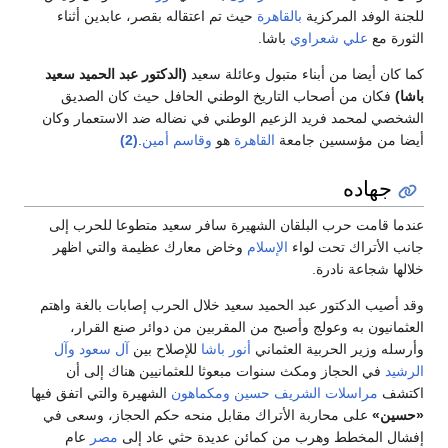
للجنة الوفد المركزية
بالقاهرة
حيث تم اعتقاله بقصر، عابدين أثناء
الثورة مع
علي شعراوي
باشا.
كما كان أيضا من أبناء متبول وعائلة سعيد
(الدكتور عبد الحميد سعيد
باشا)
فكان من أصحاب التاريخ الوطني الحافل حيث كان الصديق
الشخصي لمحمد فريد الزعيم الوطني في نضاله ضد الاستعمار وكان
أيضا من مؤسسين جامعة
القاهرة
هو
وقاسم أمين
.
(2)
جهاده
عندما قامت حرب البلقان الشهيرة سافر سعيد متطوعا للحرب إلى
جانب الأتراك تحت لواء
الإسلام
وخاض معارك عظيمة والتي اظهر
خلالها شجاعة نادرة.
وقد أصيب الدكتور عبد الحميد سعيد خلال الحرب إصابات بالغة واهتم
العثمانيون به وعولج وأصبح من المقربين من دوائر صنع القرار،
وأرسله وزير الحربية العثماني
أنور باشا
للإصلاح بين
آل سعود
وآل
الرشيد
في الحجاز ومكث سنوات مبعوثا للعثمانيين هناك إلى أن
اكتشف
مراسلات الشريف حسين ومكماهون
الشهيرة والتي اتفق فيها
«حسين»
على محاربة الأتراك مقابل منحه حكم الحجاز، وسعى في
إفشال المخطط وهرب من كمائن عديدة حثي عاد إلى
مصر
عام