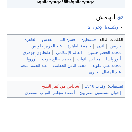
<gallerytag>255</gallerytag>
الهامش
ويكيبيديا الإخوان
الكلمات الدالة:
فلسطين
حسن البنا
القدس
القاهرة
باريس
لندن
جامعة القاهرة
عبد العزيز جاويش
محمد الخضر حسين
العالم الإسلامي
طنطاوي جوهري
أنور پاشا
مجلس النواب
محمد صالح حرب
أوروپا
محمد علي علوبة
محب الدين الخطيب
عبد الحميد سعيد
عبد المتعال الجبري
تصنيفات
:
وفيات 1940
أشخاص من كفر الشيخ
إخوان مسلمون مصريون
أعضاء مجلس النواب المصري