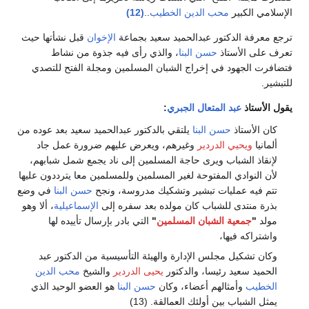
الإسلامي الكبير
محب الدين الخطيب
..
(12)
ترجع معرفة الدكتور عبدالحميد سعيد بجماعة
الإخوان
قبل نشأتها حيث
تعرف على الأستاذ
حسن البنا
، والذي رأى فيه جذوة من نشاط
فتضافرت الجهود في إخراج الشبان المسلمين ومجلة الفتح للتصدي
للتبشير.
يقول الأستاذ
عبد المتعال الجبري
:
كان الأستاذ
حسن البنا
يلتقي بالدكتور عبدالحميد سعيد بعد عوده من
ألمانيا
ويحيي الدردير
وغيرهم، ويعرض عليهم ضرورة عمل جاد
لإنقاذ الشباب ويرى حاجة المسلمين إلى ناد يجمع شمل شبابهم،
لأن النوادي المفتوحة لغير المسلمين وللمسلمين معا يترددون عليها
تتم فيه عمليات تبشير وتشكيك مدروسة، ونجح
حسن البنا
في وضع
بذرة منتدى للشباب كان مولده بعد سفره إلى
الإسماعيلية
، ألا وهو
مولد
"
جمعية الشبان المسلمين
"
التي بادر بإرسال تأييده لها
واشتراكه فيها،
وكان تشكيل مجلس الإدارة والهيئة التأسيسية من الدكتور عبد
الحميد سعيد رئيسا، والدكتور
يحيى الدردير
والشيخ
محب الدين
الخطيب
وأمثالهم أعضاء، وكان
حسن البنا
هو العضو الوحيد الذي
يمثل الشباب بين أولئك العمالقة. (13)