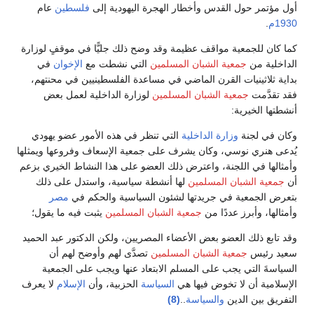
أول مؤتمر حول القدس وأخطار الهجرة اليهودية إلى
فلسطين
عام
1930م
.
كما كان للجمعية مواقف عظيمة وقد وضح ذلك جليًّا في موقفٍ لوزارة
الداخلية من
جمعية الشبان المسلمين
التي نشطت مع
الإخوان
في
بداية ثلاثينيات القرن الماضي في مساعدة الفلسطينيين في محنتهم،
فقد تقدَّمت
جمعية الشبان المسلمين
لوزارة الداخلية لعمل بعض
أنشطتها الخيرية:
وكان في لجنة
وزارة الداخلية
التي تنظر في هذه الأمور عضو يهودي
يُدعى هنري نوسي، وكان يشرف على جمعية الإسعاف وفروعها ويمثلها
وأمثالها في اللجنة، واعترض ذلك العضو على هذا النشاط الخيري بزعم
أن
جمعية الشبان المسلمين
لها أنشطة سياسية، واستدل على ذلك
بتعرض الجمعية في جريدتها لشئون السياسية والحكم في
مصر
وأمثالها، وأبرز عددًا من
جمعية الشبان المسلمين
يثبت فيه ما يقول؛
وقد تابع ذلك العضو بعض الأعضاء المصريين، ولكن الدكتور عبد الحميد
سعيد رئيس
جمعية الشبان المسلمين
تصدَّى لهم وأوضح لهم أن
السياسةَ التي يجب على المسلم الابتعاد عنها ويجب على الجمعية
الإسلامية أن لا تخوض فيها هي
السياسة
الحزبية، وأن
الإسلام
لا يعرف
التفريق بين الدين
والسياسة
..
(8)