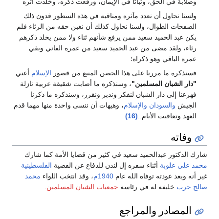
وصلابة في الحق، وثباتًا في الإيمان، ورفعت ذكره، وخلدت أثره
ولسنا نحاول أن نعدد مآثره ومناقبه في هذه السطور فدون ذلك
الصفحات الطوال، ولسنا نحاول كذلك أن نغبن حقه من الرثاء فلم
يكن عبد الحميد سعيد ممن يرفع شأنهم ثناء ولا ممن يخلد ذكرهم
رثاء، ولقد مضى من عبد الحميد سعيد من عمره الفاني وبقي
عمره الباقي وهو ذكراه؛
فسنذكره ما مررنا على هذا الحصن المنيع من قصور
الإسلام
أعني
"دار الشبان المسلمين"
، وسنذكره ما أصابت شقيقة عربية نازلة
فهرعنا إلى دار الشبان لنفكر وندبر ونقرر، وسنذكره ما ذكرنا
الجيش
والسودان
والإسلام
، وهيهات أن ننسى واحدة منها مهما قدم
العهد وتعاقبت الأيام..
(16)
وفاته
شارك الدكتور عبدالحميد سعيد في كثير من قضايا الأمة كما شارك
محمد علي علوبة
أثناء سفره إل لندن للدفاع عن القضية
الفلسطينية
غير أنه وبعد عودته توفاه الله عام
1940م
، وقد انتخب اللواء
محمد
صالح حرب
خليفة له في رئاسة
جمعيات الشبان المسلمين
.
المصادر والمراجع