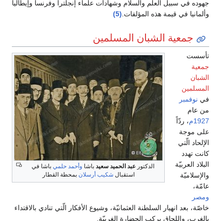
جهوده في سبيل العلم والسلام وشهادات علماء إنجلترا وفرنسا وإيطاليا
وألمانيا في قيمة هذه المؤلفات.
(5)
جمعية الشبان المسلمين
تأسست
جمعية
الشبان
المسلمين
في
نوفمبر
من عام
1927م
، ردّاً
على موجة
الإلحاد الّتي
كانت تهدد
البلاد العربيّة
الدكتور
عبد الحميد سعيد
باشا
وأحمد حلمي
باشا في
والإسلاميّة
استقبال
شكيب أرسلان
بمحطة القطار
عامّة،
ومصر
خاصّة، بعد انهيار السلطنة العثمانيّة، وشيوع الأفكار الّتي تنادي بالاقتداء
بالغرب، واللحاق بركب الحضارة الغربيّة.