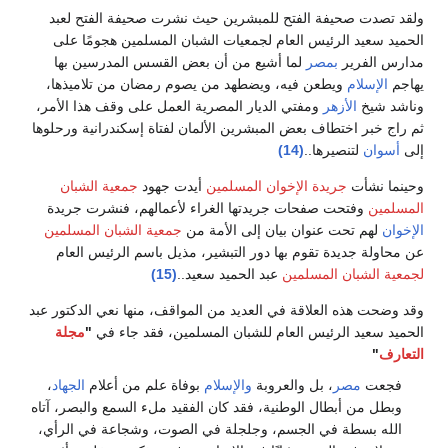
ولقد تصدت صحيفة الفتح للمبشرين حيث نشرت صحيفة الفتح لعبد
الحميد سعيد الرئيس العام لجمعيات الشبان المسلمين هجومًا على
مدارس الفرير
بمصر
لما أشيع من أن بعض القسس المدرسين بها
يهاجم
الإسلام
ويطعن فيه، ويضطهد من يصوم رمضان من تلاميذها،
وناشد شيخ
الأزهر
ومفتي الديار المصرية العمل على وقف هذا الأمر،
ثم راج خبر اختطاف بعض المبشرين الألمان لفتاة إسكندرانية ورحلوها
إلى
أسوان
لتنصيرها..
(14)
وحينما نشأت
جريدة الإخوان المسلمين
أيدت جهود
جمعية الشبان
المسلمين
وفتحت صفحات جريدتها الغراء لأعمالهم، فنشرت جريدة
الإخوان
لهم تحت عنوان بيان إلى الأمة من
جمعية الشبان المسلمين
عن محاولة جديدة تقوم بها دور التبشير، مذيل باسم الرئيس العام
لجمعية الشبان المسلمين
عبد الحميد سعيد..
(15)
وقد وضحت هذه العلاقة في العديد من المواقف، منها نعي الدكتور عبد
الحميد سعيد الرئيس العام للشبان المسلمين، فقد جاء في
"
مجلة
التعارف
"
فجعت
مصر
، بل والعروبة
والإسلام
بوفاة علم من أعلام
الجهاد
،
وبطل من أبطال الوطنية، فقد كان الفقيد ملء السمع والبصر، آتاه
الله بسطة في الجسم، وجلجلة في الصوت، وشجاعة في الرأي،