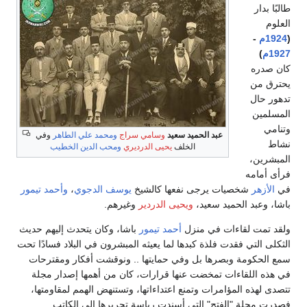
طالبًا بدار
العلوم
(
1924م
-
1927م
)
كان صدره
يحترق من
تدهور حال
المسلمين
وتنامي
عبد الحميد سعيد
وسامي سراج
ومحمد علي الطاهر
وفي
نشاط
الخلف
يحيى الدرديري
ومحب الدين الخطيب
المبشرين،
فرأى أمامه
في
الأزهر
شخصيات يرجى نفعها كالشيخ
يوسف الدجوي
،
وأحمد تيمور
باشا، وعبد الحميد سعيد،
ويحيى الدردير
وغيرهم.
ولقد تمت لقاءات في منزل
أحمد تيمور
باشا، وكان يتحدث إليهم حديث
الثكلى التي فقدت فلذة كبدها لما يعيثه المبشرون في البلاد فسادًا تحت
سمع الحكومة وبصرها بل وفي حمايتها .. ونوقشت أفكار ومقترحات
في هذه اللقاءات تمخضت عنها قرارات، كان من أهمها إصدار مجلة
تتصدى لهذه المؤامرات وتمنع اعتداءاتها، وتستنهض الهمم لمقاومتها،
فصدرت مجلة "الفتح" التي أسندت رياسة تحريرها إلى الكاتب