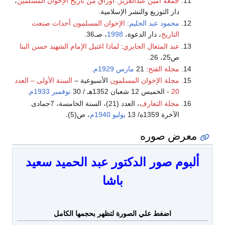
جمعة أمين عبدالعزيز
:
أوراق من تاريخ الإخوان المسلمين
،
دار التوزيع والنشر الإسلامية.
محمود عبد الحليم
:
الإخوان المسلمون أحداث صنعت
التاريخ
، دار الدعوة،
1998
، صـ36.
عبد المتعال الجابري
:
لماذا اغتيل الإمام الشهيد حسن البنا
ص25، 26.
مجلة الفتح
: 21
مارس
1929م
.
مجلة الإخوان المسلمون
الأسبوعية –
السنة الأولى – العدد
20
- الخميس 12 شعبان 1352هـ / 30
نوفمبر
1933م
.
مجلة التعارف
، العدد (21)، السنة الخامسة، 7جمادى
الآخرة 1359ه/ 13
يوليو
1940م
، ص(5).
معرض صوره
ألبوم صور الدكتور
عبد الحميد سعيد
باشا
اضغط علي الصورة لتظهر بحجمها الكامل