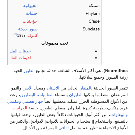
مملكة:
الحيوانية
Phylum:
حبليات
Clade
:
جؤجئيات
Subclass:
طيور حديثة
[2]
گادوڤ
، 1893
تحت مجموعات
حديثات الفك
قديمات الفك
Neornithe
)، هي أكثر الأسلاف الشائعة حداثة لجميع
الطيور
الحية
تبة الطيور) وجميع سلالاتها.
ميز الطيور الحديثة
بالمنقار
الخالي من
الأسنان
ومعدل
الأيض
والنمو
مرتفعان. معظمها يمكنها
الطيران
باستثناء
النعاميات
،
البطاريق
، وعدد
 الأنواع المستوطنة الجزر. تمتلك معظمها أيضاً
جهاز هضمي
وتنفسي
يد متكيف بطريقة كبيرة للطيران. معظم الطيورن خاصة
الغرابيات
لببغاوات
، من أكثر أنواع الحيوانات ذكاءاً؛ بعض الطيور، لوحظ قيامها
لتصنيع، واستخدام [[استخدام الحيوانات للأدوات|الأدوات]، والكثير من
أنواع الاجتماعية تظهر عملية نقل
ثقافي
للمعرفة بين الأجيال.