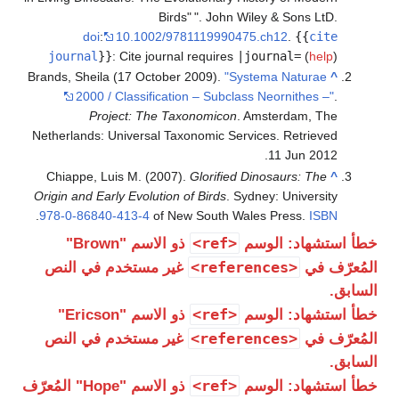
Birds"
". John Wiley & Sons LtD.
doi
:
10.1002/9781119990475.ch12
.
{{
cite
journal
}}
:
Cite journal requires
|journal=
(
help
)
Brands, Sheila (17 October 2009).
"Systema Naturae
^
2000 / Classification – Subclass Neornithes –"
.
Project: The Taxonomicon
. Amsterdam, The
Netherlands: Universal Taxonomic Services
. Retrieved
.
11 Jun
2012
Chiappe, Luis M. (2007).
Glorified Dinosaurs: The
^
Origin and Early Evolution of Birds
. Sydney: University
.
978-0-86840-413-4
of New South Wales Press.
ISBN
<ref>
طأ استشهاد: الوسم
ذو الاسم "Brown"
<references>
لمُعرّف في
غير مستخدم في النص
لسابق.
<ref>
طأ استشهاد: الوسم
ذو الاسم "Ericson"
<references>
لمُعرّف في
غير مستخدم في النص
لسابق.
<ref>
طأ استشهاد: الوسم
ذو الاسم "Hope" المُعرّف