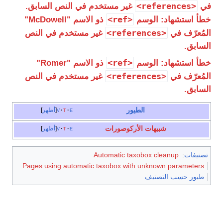
<references>
ي
غير مستخدم في النص السابق.
<ref>
طأ استشهاد: الوسم
ذو الاسم "McDowell"
<references>
لمُعرّف في
غير مستخدم في النص
لسابق.
<ref>
طأ استشهاد: الوسم
ذو الاسم "Romer"
<references>
لمُعرّف في
غير مستخدم في النص
لسابق.
الطيور
e
t
v
أظهر
شبيهات الأركوصورات
e
t
v
أظهر
صنيفات
:
Automatic taxobox cleanup
Pages using automatic taxobox with unknown parameters
طيور حسب التصنيف