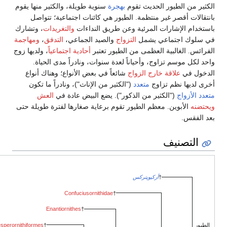
كثير من الطيور الحديث تقوم
بهجرة
سنوية طويلة، والكثير منها يقوم
نتقالات أقصر غير منتظمة. الطيور هي كائنات اجتماعية؛ تتواصل
ستخدام الإشارات المرئية وعن طريق النداءات
والتغريدات
، وتشارك
ي سلوك اجتماعي يشمل
التزواج
والصيد الجماعي،
التدفق
،
ومهاجمة
فرائس. الغالبية العظمى من الطيور تعتبر
أحادية اجتماعياً
، ولديها زوج
حد لكل موسم تزاوج، وأحياناً لعدة سنوات، ونادراً مدى الحياة.
لدخول في
علاقة خارج الزواج
شائعاً في بعض الأنواع؛ وهناك أنواع
رى لديها نظم تزاوج
متعدد
("الكثير من الإناث")، ونادراً ما تكون
عدد الأزواج
("الكثير من الذكور"). يضع البيض عادة في
العش
حتضنه
الأبوين. معظم الطيور تقوم برعاية صغارها لفترة طويلة حتى
د الفقس.
التصنيف
†
أركيوپتركس
Confuciusornithidae
†
النسالة
Enantiornithes
†
Hesperornithiformes
†
الطيور