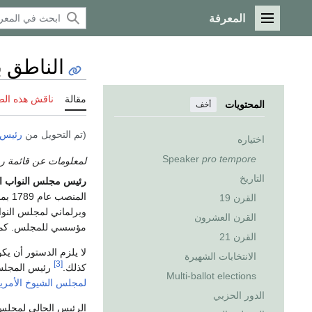
المعرفة
القائمة الرئيسية
الناطق 
مقالة
ناقش هذه ال
المحتويات
أخف
(تم التحويل من
رئيس 
اختياره
Speaker
pro tempore
لمعلومات عن قائمة ر
التاريخ
رئيس مجلس النواب ا
المنصب عام 1789 بموجب
القرن 19
وبرلماني لمجلس النوا
القرن العشرون
مؤسسي للمجلس. كما ي
القرن 21
لا يلزم الدستور أن ي
الانتخابات الشهيرة
[3]
كذلك.
رئيس المجلس
Multi-ballot elections
لمجلس الشيوخ الأمري
الدور الحزبي
الرئيس الحالي لمجلس