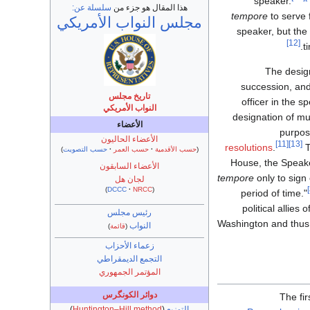
speaker.
هذا المقال هو جزء من
سلسلة عن:
tempore
to serve 
مجلس النواب الأمريكي
speaker, but the 
[12]
.
t
The desig
succession, and
تاريخ مجلس
officer in the 
النواب الأمريكي
designation of m
الأعضاء
purpos
الأعضاء الحاليون
[11]
[13]
resolutions
.
T
(
حسب الأقدمية
حسب العمر
حسب التصويت
)
House, the Speak
الأعضاء السابقون
tempore
only to sign 
لجان هل
)
DCCC
NRCC
(
period of time."
political allies
رئيس مجلس
Washington and thus 
النواب
(
قائمة
)
زعماء الأحزاب
التجمع الديمقراطي
المؤتمر الجمهوري
دوائر الكونگرس
The fi
التوزيع
(
Huntington–Hill method
)