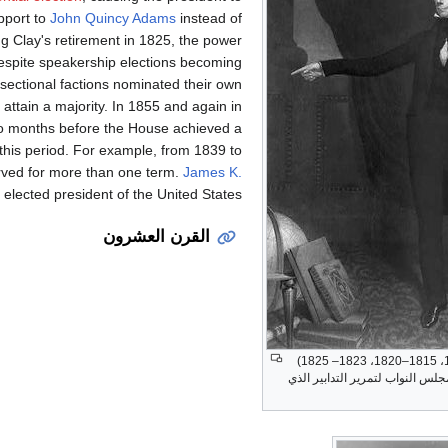
pport to
John Quincy Adams
instead of
ng Clay's retirement in 1825, the power
despite speakership elections becoming
ectional factions nominated their own
o attain a majority. In 1855 and again in
two months before the House achieved a
 this period. For example, from 1839 to
rved for more than one term.
James K.
elected president of the United States.
القرن العشرون
(1813–1814، 1815–1820، 1823– 1825)
لس النواب لتمرير التدابير الذي