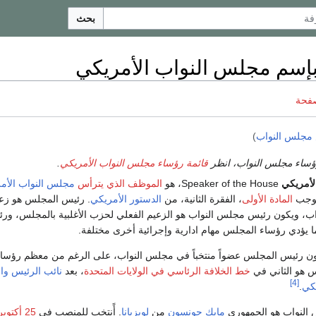
بحث
بإسم مجلس النواب الأمريكي
صفحة
مجلس النواب
)
ؤساء مجلس النواب، انظر
قائمة رؤساء مجلس النواب الأمريكي
.
لأمريكي
Speaker of the House، هو
الموظف الذي يترأس
مجلس النواب الأم
المادة الأولى
، الفقرة الثانية، من
الدستور الأمريكي
. رئيس المجلس هو زع
ب، ويكون رئيس مجلس النواب هو الزعيم الفعلي لحزب الأغلبية بالمجلس، ورئ
ؤدي رؤساء المجلس مهام ادارية وإجرائية أخرى مختلفة.
كون رئيس المجلس عضواً منتخباً في مجلس النواب، على الرغم من معظم رؤساء
 هو الثاني في
خط الخلافة الرئاسي في الولايات المتحدة
، بعد
نائب الرئيس
وا
[4]
كي
.
 النواب هو الجمهوري
مايك جونسون
من
لويزيانا
. أًنتخب للمنصب في
25 أكتوبر 2023