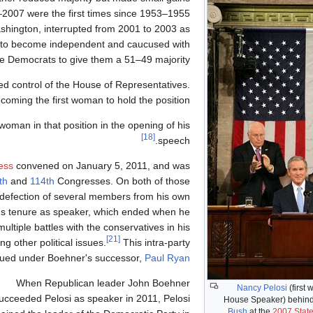
2007 were the first times since 1953–1955
ashington, interrupted from 2001 to 2003 as
y to become independent and caucused with
e Democrats to give them a 51–49 majority.
ed control of the House of Representatives.
oming the first woman to hold the position.
woman in that position in the opening of his
[18]
speech.
ess
convened on January 5, 2011, and was
th
and
114th
Congresses. On both of those
e defection of several members from his own
s tenure as speaker, which ended when he
tiple battles with the conservatives in his
[21]
ng other political issues.
This intra-party
nued under Boehner's successor,
Paul Ryan
When Republican leader John Boehner
Nancy Pelosi
(first
ucceeded Pelosi as speaker in 2011, Pelosi
House Speaker) behind
Bush
at the
2007 State