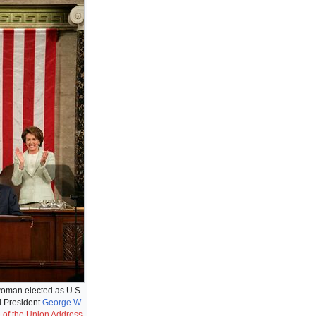
 woman elected as U.S.
 President
George W.
 of the Union Address