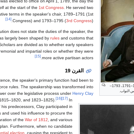
 was elected to office on April 1, 1789, the day the
lf at the start of the
1st Congress
. He served two
tive terms in the speaker's chair, 1789–1791 (1st
[14]
Congress) and 1793–1795 (
3rd Congress
).
ution does not state the duties of the speaker, the
has largely been shaped by
rules
and customs that
Scholars are divided as to whether early speakers
remonial and impartial roles or whether they were
[15]
more active partisan actors.
القرن 19
stence, the speaker's primary function had been to
(1789–1791، 1793–
orce rules. The speakership was transformed into
ower over the legislative process under
Henry Clay
[16]
[17]
1815–1820, and 1823–1825).
In
 his predecessors, Clay participated in
 and used his influence to procure the
ration of the
War of 1812
, and various
plan. Furthermore, when no candidate
ntial election
, causing the president to