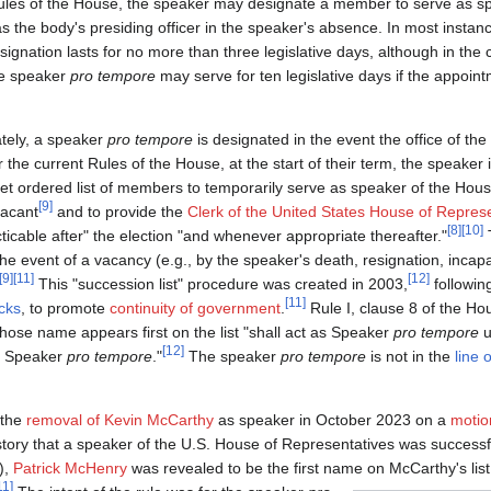
ules of the House, the speaker may designate a member to serve as 
as the body's presiding officer in the speaker's absence. In most insta
ignation lasts for no more than three legislative days, although in the c
he speaker
pro tempore
may serve for ten legislative days if the appoin
tely, a speaker
pro tempore
is designated in the event the office of th
 the current Rules of the House, at the start of their term, the speaker 
et ordered list of members to temporarily serve as speaker of the Hous
[9]
acant
and to provide the
Clerk of the United States House of Repres
[8]
[10]
ticable after" the election "and whenever appropriate thereafter."
the event of a vacancy (e.g., by the speaker's death, resignation, incapa
[9]
[11]
[12]
This "succession list" procedure was created in 2003,
followin
[11]
cks
, to promote
continuity of government
.
Rule I, clause 8 of the Ho
se name appears first on the list "shall act as Speaker
pro tempore
u
[12]
a Speaker
pro tempore
."
The speaker
pro tempore
is not in the
line 
 the
removal of Kevin McCarthy
as speaker in October 2023 on a
motio
istory that a speaker of the U.S. House of Representatives was success
),
Patrick McHenry
was revealed to be the first name on McCarthy's li
[11]