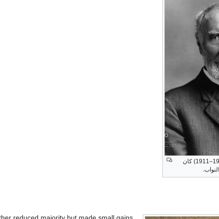
(1903–1911) كان
نواب.
rther reduced majority but made small gains