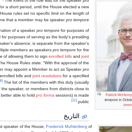
The intent of the rule was for the speaker
pro
for a short period, until the House elected a new
House rules set no specific limit on the length of
ime that a member may be speaker
pro tempore
nation of a speaker
pro tempore
for purposes of
 for purposes of serving as the body's presiding
speaker's absence, is separate from the speaker's
ultiple members as speakers
pro tempore
for the
e of allowing them to sign
enrolled bills
and
joint
he House Rules state: "With the approval of the
er may appoint a Member to act as Speaker
pro
enrolled bills and
joint resolutions
for a specified
[8]
The list of the members with this duty (usually
 of the speaker, or members from districts close to
better able to hold
pro forma
sessions) is made
Patrick McHenry
tempore
in Octob
[11]
public.
remov
التاريخ
rst speaker of the House,
Frederick Muhlenberg
of