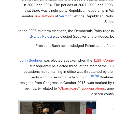
in 2002 and 2004. The periods of 2001–2002 and 2003–
that there was single-party Republican leadership in W
Senator
Jim Jeffords
of
Vermont
left the Republican Part
Senat
In the 2006 midterm elections, the Democratic Party regain
Nancy Pelosi
was elected Speaker of the House, bec
President Bush acknowledged Pelosi as the first 
John Boehner
was elected speaker when the
112th Congr
subsequently re-elected twice, at the start of the
113
occasions his remaining in office was threatened by th
[19]
[20]
party who chose not to vote for him.
Boehner'
resigned from Congress in October 2015, was marked by mul
own party related to "
Obamacare
",
appropriations
, amo
.
discord conti
s