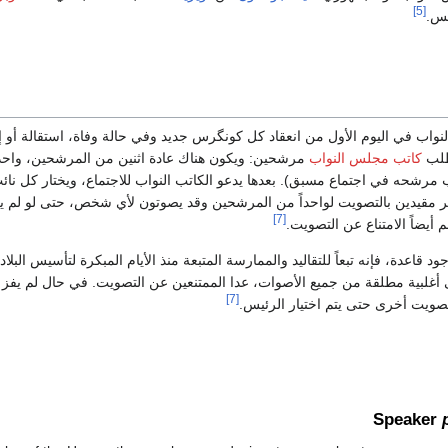
[5]
س.
واب في اليوم الأول من انعقاد كل كونگرس جديد وفي حالة وفاة، استقالة أو إ
لب
كاتب مجلس النواب
مرشحين: ويكون هناك عادة اثنين من المرشحين، وا
رشحه في اجتماع مسبق). بعدها يدعو الكاتب النواب للاجتماع، ويختار كل نا
ير مقيدين بالتصويت لواحداً من المرشحين وقد يصوتون لأي شخص، حتى لو لم ي
[7]
أيضاً الامتناع عن التصويت.
 قاعدة، فإنه تبعاً للتقاليد والممارسة المتبعة منذ الأيام المبكرة لتأسيس البل
غلبية مطلقة من جميع الأصوات، عدا الممتنعين عن التصويت. في حال لم يفز
[7]
 تصويت أخرى حتى يتم اختيار الرئيس.
Speaker