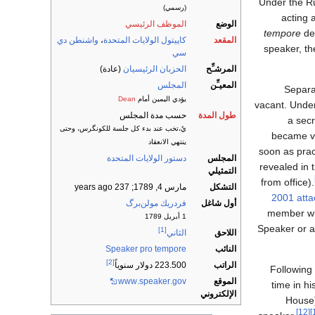
Under the R
(رسمي)
acting 
الوضع
الموظف الرئيسي
tempore
des
المقعد
كاپيتول الولايات المتحدة
،
واشنطن دي
speaker, t
سي
المرشـِّح
الحزبان الرئيسيان
(عادة)
المعيـِّن
المجلس
Separa
يؤدي اليمين أمام
Dean
vacant. Under
طول المدة
حسب مدة المجلس
a secr
يُ،تخب عند بدء كل جلسة للكونگرس، وحتى
became v
ينتهي الانعقاد
soon as prac
المجلس
دستور الولايات المتحدة
revealed in 
التمثيلي
from office).
التشكل
مارس 4, 1789
; 237 years ago
2001 atta
أول شاغل
فردريك مولن‌برگ
member who
1 أبريل 1789
Speaker or 
[1]
اللاحق
الثاني
النائب
Speaker pro tempore
[2]
الراتب
223.500 دولار سنوياً
Following
الموقع
.gov
.speaker
www
time in h
الإلكتروني
House
[12]