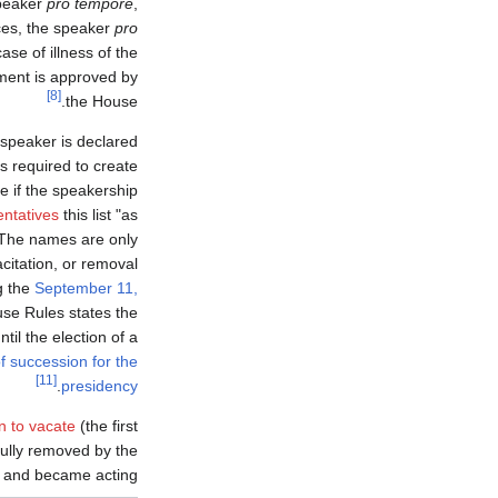
speaker
pro tempore
,
nces, the speaker
pro
ase of illness of the
tment is approved by
[8]
the House.
e speaker is declared
is required to create
e if the speakership
entatives
this list "as
The names are only
citation, or removal
g the
September 11,
use Rules states the
ntil the election of a
of succession for the
[11]
.
presidency
n to vacate
(the first
fully removed by the
st and became acting