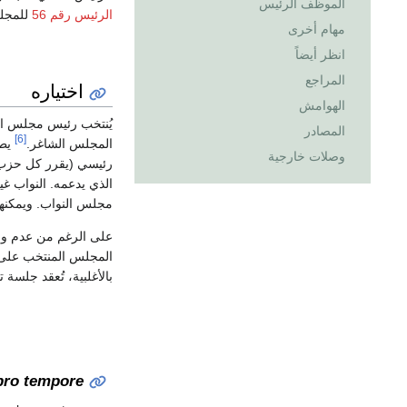
الموظف الرئيس
الرئيس رقم 56
للمجل
مهام أخرى
انظر أيضاً
المراجع
اختياره
الهوامش
يُنتخب رئيس مجلس الن
المصادر
[6]
المجلس الشاغر.
يط
وصلات خارجية
رئيسي (يقرر كل حزب م
الذي يدعمه. النواب غ
مجلس النواب. ويمكنهم 
على الرغم من عدم وجود
المجلس المنتخب على أ
بالأغلبية، تُعقد جلسة
pro tempore