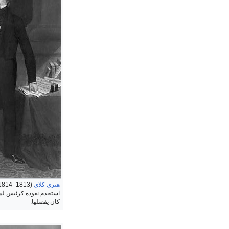
هنري كلاي
استخدم نفوذه كرئيس لمج
كان يفضلها.