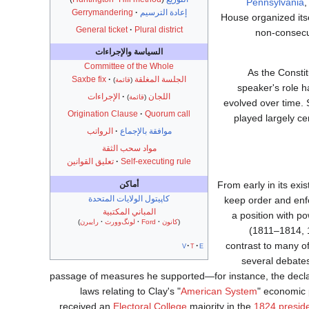
Pennsylvania
,
إعادة الترسيم
Gerrymandering
House organized itse
General ticket
Plural district
non-consecu
السياسة والإجراءات
Committee of the Whole
As the Constit
الجلسة المغلقة
Saxbe fix
(
قائمة
)
speaker's role 
اللجان
الإجراءات
(
قائمة
)
evolved over time. 
Origination Clause
Quorum call
played largely ce
موافقة بالإجماع
الرواتب
مواد سحب الثقة
Self-executing rule
تعليق القوانين
أماكن
From early in its exi
كاپيتول الولايات المتحدة
keep order and enf
المباني المكتبية
a position with p
(
كانون
Ford
لونگ‌وورث
رايبرن
)
(1811–1814, 
contrast to many of
v
t
e
several debates
passage of measures he supported—for instance, the decla
laws relating to Clay's "
American System
" economic 
received an
Electoral College
majority in the
1824 preside