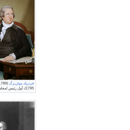
فردريك مولن‌برگ
1795)، أول رئيس لمجلس النواب.