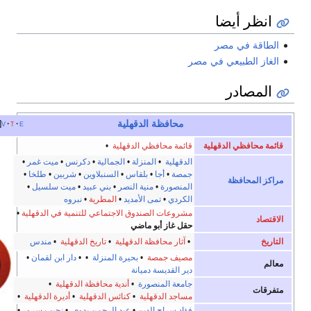
 أيضا
 في مصر
الطبيعي في مصر
صادر
محافظة الدقهلية
e
t
v
أخف
افظي الدقهلية
قائمة محافظي الدقهلية
•
الدقهلية
•
المنزلة
•
الجمالية
•
دكرنس
•
ميت غمر
•
جمصة
•
أجا
•
بلقاس
•
السنبلاوين
•
شربين
•
طلخا
•
محافظة
المنصورة
•
منية النصر
•
بني عبيد
•
ميت سلسيل
•
الكردي
•
تمى الأمديد
•
المطرية
•
نبروه
مشروعات الصندوق الاجتماعي للتنمية في الدقهلية
•
حقل غاز أبو ماضي
•
آثار محافظة الدقهلية
•
تاريخ الدقهلية
•
مندس
مصيف جمصة
•
بحيرة المنزلة
• •
دار ابن لقمان
•
دير القديسة دميانة
جامعة المنصورة
•
أندية محافظة الدقهلية
•
مساجد الدقهلية
•
كنائس الدقهلية
•
أديرة الدقهلية
•
فؤاد سراج الدين
•
عبد الرحمن بدوي
•
نجيب سرور
•