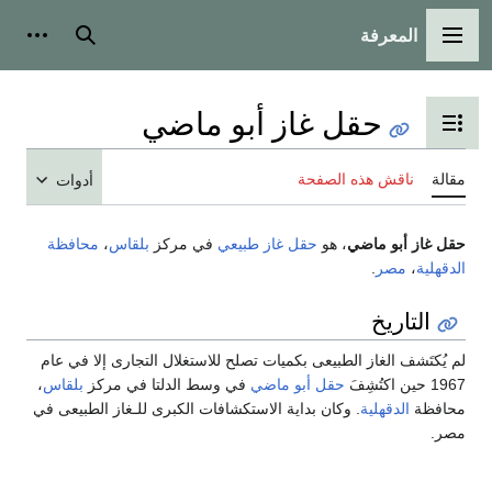
عرفة
الرئيسية
بحث
أدوات شخصية
حقل غاز أبو ماضي
رض جدول المحتويات
قش هذه الصفحة
أدوات
بو ماضي
، هو
حقل غاز طبيعي
في مركز
بلقاس
،
محافظة
صر
.
ريخ
الغاز الطبيعى بكميات تصلح للاستغلال التجارى إلا في عام
حقل أبو ماضي
في وسط الدلتا في مركز
بلقاس
،
دقهلية
. وكان بداية الاستكشافات الكبرى للـغاز الطبيعى في