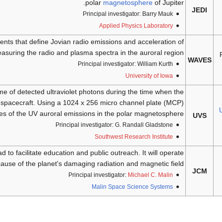
polar
magnetosphere
of Jupiter.
JEDI
Principal investigator: Barry Mauk
Applied Physics Laboratory
rrents that define Jovian radio emissions and acceleration of
easuring the radio and plasma spectra in the auroral region.
WAVES
Principal investigator: William Kurth
University of Iowa
ime of detected ultraviolet photons during the time when the
he spacecraft. Using a 1024 x 256 micro channel plate (MCP)
U
ages of the UV auroral emissions in the polar magnetosphere.
UVS
Principal investigator: G. Randall Gladstone
Southwest Research Institute
d to facilitate education and public outreach. It will operate
cause of the planet's damaging radiation and magnetic field.
JCM
Principal investigator:
Michael C. Malin
Malin Space Science Systems