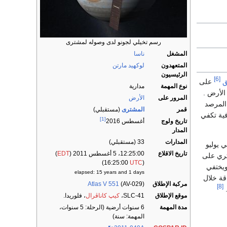
رسم تخيلي لجونو لدى وصوله لمشترى
المشغل
ناسا
المتعهدون
لوكهيد مارتن
الرئيسيون
[6]
ق
على
نوع المهمة
مدارية
لأرض .
المرور على
الأرض
سوف يقترب المرصد
قمر
المشترى
(مستقبلي)
تسب بذلك سرعة إضافية تكفي
[1]
تاريخ ولوج
أغسطس 2016
المدار
المدارات
33 (مستقبلي)
ي في يوليو
تاريخ الاقلاع
12:25:00، 5 أغسطس 2011 (
EDT
)
تري على
)
UTC
(16:25:00
مرصد ويختفي
elapsed: 15 years and 1 days
قة خلال
مركبة الإطلاق
(AV-029)
Atlas V 551
[8]
.
موقع الإطلاق
SLC-41،
كيپ كاناڤرال
، فلوريدا.
مدة المهمة
6 سنوات أرضية (الرحلة: 5 سنوات،
المهمة: سنة)