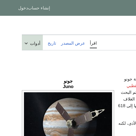
إنشاء حساب
دخول
اقرأ
عرض المصدر
تاريخ
أدوات
ة جونو
جونو
لقطبي
Juno
م البحث
الغلاف
الجوي العميق، وكيفية توزيع كتلة الكوكب. كما سيتم دراسة الرياح القوية، والتي يمكن أن تصل سرعتها إلى 618
أذى، لكنه