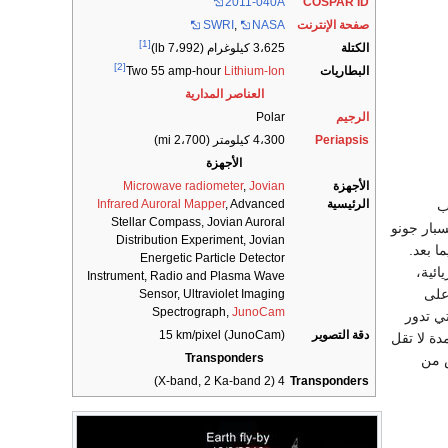
2011-040A
COSPAR ID
صفحة الإنترنت
NASA
,
SWRI
[1]
الكتلة
3،625 كيلوغرام (7،992 lb)
[2]
البطاريات
Two 55 amp-hour
Lithium-Ion
العناصر المدارية
الرجيم
Polar
Periapsis
4،300 كيلومتر (2،700 mi)
الأجهزة
الأجهزة
Jovian
,
Microwave radiometer
الرئيسية
, Advanced
Infrared Auroral Mapper
وكب
Stellar Compass, Jovian Auroral
بار جونو
Distribution Experiment, Jovian
ا بعد.
Energetic Particle Detector
ائية،
Instrument, Radio and Plasma Wave
على
Sensor, Ultraviolet Imaging
Spectrograph,
JunoCam
ي تدور
دقة التصوير
(JunoCam) 15 km/pixel
ة لا تقل
Transponders
س من
4 (2 X-band, 2 Ka-band)
Transponders