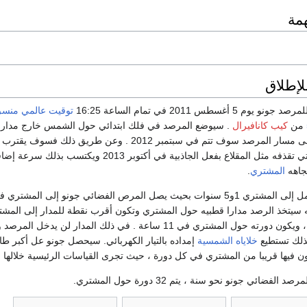
مة
إطلاق
رصد جونو يوم 5 أغسطس 2011 في تمام الساعة 16:25
توقيت عالمي منس
من
كيب كانافيرال
. سيوضع المرصد في فلك ابتدائي حول الشمس خارج مدار ا
ثم تجرى تصحيحات على مسار المرصد سوف تتم في سبتمبر 2012 . وعن طريق ذلك ف
في ميار نحو الأرض التي تقذفه مثل المقلاع بفعل الجاذبية في أكتوبر 2013 ويك
جاهه
المشتري
.
يبلغ زمن الرحلة بالكامل إلى المشتري 1و5 سنوات بحيث يصل المرص الفضائي جونو إلى المشتر
 سيتخذ الرصد مدارا قطبيه حول المشتري وتكون أقرب نقطة للمدار إلى المش
منه ، ويكون دورته حول المشتري في 11 ساعة . في ذلك المدار لن يدخل ال
ذلك تستطيع
خلاياه الشمسية
إمداده بالتيار الكهربائي. سيحصل جونو عل أكبر طا
ن فيها قريبا من المشتري في كل دورة ، حيث تجرى القياسات الرئيسية خلالها 
لفضائي جونو نحو سنة ، يتم 32 دورة حول المشتري.