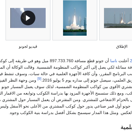
الإطلاق
ڤيديو لجونو
أعلنت
ناسا
أن جونو قطع مسافة 897.733.760 ميل وهو في طريقه إلى ك
 مماثلة لكي يصل إلى أكبر كواكب المنظومة الشمسية. وقالت الوكالة أن المس
البرنامج المقرر، وأن كافة الأجهزة العلمية في حالة سبات، وسوف تنشط فيم
[9]
لمي، سيصل جونو إلى مداره يوم 5 يوليو 2016.
ومن وجهة النظر الفيزي
لمشتري الأقوى بين كواكب المنظومة الشمسية، لذلك سوف يعمل المسبار جونو 
ب، ومع ذلك ستسمح الأجهزة المزود بها بدراسة الكوكب وتوابعه من الاقمار الت
 بالحزام الاشعاعي للمشتري. ومن المفترض أن يعمل المسبار حول المشتري مد
كون جونو أول قمر صناعي يدور حول كوكب المشتري من الأعلى نحو الأسفل ولي
 بالعكس. ومثل هذا المدار سيسمح بشكل أفضل بدراسة بنية الكوكب وجوه.
لمية