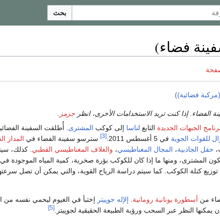
بحث
فينة فضاء)
صفحة
مركبة فضائية)
)
ة الفضاء. إذا كنت تريد الاستخدامات الأخرى، انظر
جزمز
.
رنامج الجبهات الجديدة
التابع
لناسا
إلى كوكب
المشترى
. أُطلقت السفينة الفضائي
[3]
ل للقوات الجوية
في 5 أغسطس 2011.
سترسو سفينة الفضاء في
المدار ا
،
حقل الجاذبية
،
المجال المغناطيسي
،
والغلاف المغناطيسي القطبي
. كذلك، سيت
كون المشترى، ومنها ما إذا كان للكوكب بؤرة صخرية، كمية المياه الموجودة في 
ضاء من
أسطورة يونانية رومانية
.
إلإله جوپيتر
إختبأ في الغيوم ليحمي نفسه من ال
[5]
ن يمكنها النظر عبر السحب ورؤية الطبيعة الحقيقية لجوپيتر.