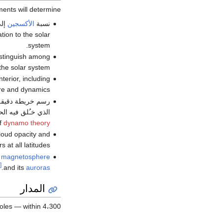
ents will determine:
نسبة
الأكسجين
إل
tion to the solar
system.
distinguish among
the solar system.
nterior, including
ure and dynamics.
رسم خريطة دقيق
f
dynamo theory
loud opacity and
at all latitudes.
r
magnetosphere
[10]
.
and its
auroras
المدار
poles — within 4،300