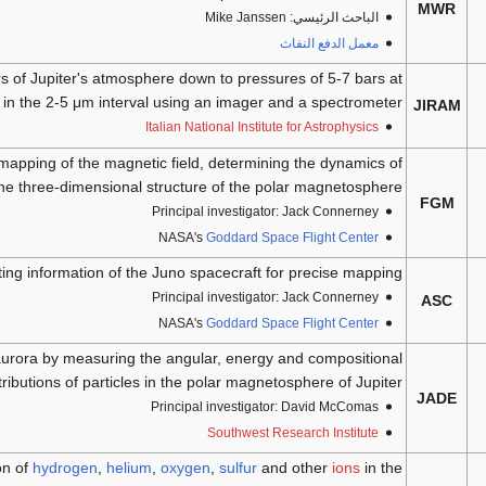
MWR
الباحث الرئيسي: Mike Janssen
معمل الدفع النفاث
s of Jupiter's atmosphere down to pressures of 5-7 bars at
 in the 2-5 μm interval using an imager and a spectrometer.
JIRAM
Italian National Institute for Astrophysics
 mapping of the magnetic field, determining the dynamics of
 the three-dimensional structure of the polar magnetosphere.
FGM
Principal investigator: Jack Connerney
NASA's
Goddard Space Flight Center
ting information of the Juno spacecraft for precise mapping.
Principal investigator: Jack Connerney
ASC
NASA's
Goddard Space Flight Center
 aurora by measuring the angular, energy and compositional
tributions of particles in the polar magnetosphere of Jupiter.
JADE
Principal investigator: David McComas
Southwest Research Institute
on of
hydrogen
,
helium
,
oxygen
,
sulfur
and other
ions
in the