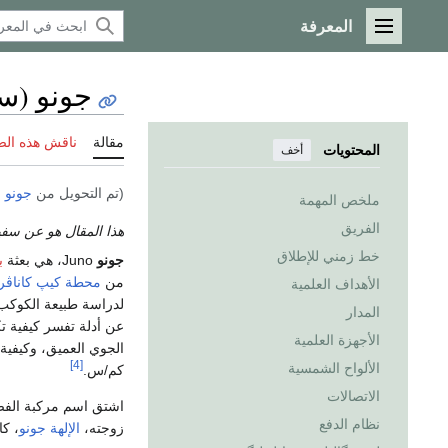
المعرفة
القائمة الرئيسية
جونو (س
مقالة
ناقش هذه ال
المحتويات
أخف
(تم التحويل من
جونو (
ملخص المهمة
الفريق
هذا المقال هو عن سفين
خط زمني للإطلاق
جونو
Juno، هي بعثة
ب
من
محطة كيپ كاناڤرا
الأهداف العلمية
لدراسة طبيعة الكوكب
المدار
عن أدلة تفسر كيفية ت
الأجهزة العلمية
[4]
الألواح الشمسية
كم/س.
الاتصالات
اشتق اسم مركبة الف
نظام الدفع
زوجته،
الإلهة جونو
، كا