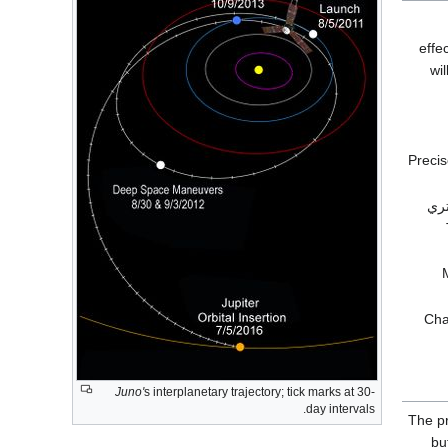
wil
Precis
تري
Cha
Juno'
s interplanetary trajectory; tick marks at 30-
day intervals.
The pr
mi) —