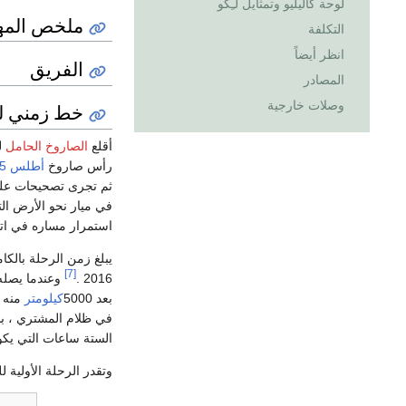
لوحة گاليليو وتمثايل لـِگو
ملخص المه
التكلفة
انظر أيضاً
الفريق
المصادر
وصلات خارجية
خط زمني لل
أقلع
الصاروخ الحامل
للم
رأس صاروخ
أطلس 5
استمرار مساره في ات
[7]
2016 .
وعندما يصله
بعد 5000
كيلومتر
في ظلام المشتري ، ب
الستة ساعات التي يكو
وتقدر الرحلة الأولية للمرصد ا