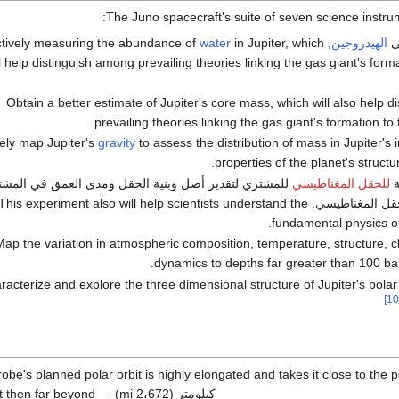
The Juno spacecraft's suite of seven science instrum
ى
الهيدروجين
, effectively measuring the abundance of
in Jupiter, which
water
l help distinguish among prevailing theories linking the gas giant's forma
Obtain a better estimate of Jupiter's core mass, which will also help 
prevailing theories linking the gas giant's formation to 
ely map Jupiter's
gravity
to assess the distribution of mass in Jupiter's i
properties of the planet's struct
ة
للحقل المغناطيسي
للمشتري لتقدير أصل وبنية الحقل ومدى العمق في المش
الذي خـُلق فيه الحقل المغناطيسي. This experiment also will help scientists understand the
.
fundamental physics o
Map the variation in atmospheric composition, temperature, structure, c
dynamics to depths far greater than 100 bars 
racterize and explore the three dimensional structure of Jupiter's pola
obe's planned polar orbit is highly elongated and takes it close to the 
كيلومتر (2،672  but then far beyond