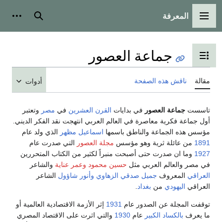
المعرفة
القائمة الرئيسية
بحث
أدوات
جماعة العصور
تبديل عرض جدول المحتويات
مقالة
ناقش هذه الصفحة
أدوات
تاسست
جماعة العصور
في بدايات
القرن العشرين
في
مصر
وتعتبر
أول جماعة فكرية معاصرة في العالم العربي انتهجت نقد الفكر الديني.
مؤسس هذه الجماعة والناطق باسمها
اسماعيل مظهر
الذي ولد عام
1891
من عائلة ثرية وهو مؤسس
مجلة العصور
التي صدرت عام
1927
وما ان صدرت حتى أصبحت منبراً لكثير من الكتاب المتحررين
في مصر والعالم العربي مثل
حسين محمود
وعمر عناية
والشاعر
العراقي
المعروف
جميل صدقي الزهاوي
وأنور شاؤول
الشاعر
العراقي
اليهودي
من
بغداد
.
توقفت المجلة عن الصدور عام
1931
إثر الأزمة الاقتصادية العالمية أو
ما يعرف
بالكساد الكبير
عام
1930
والتي اثرت على الاقتصاد المصري