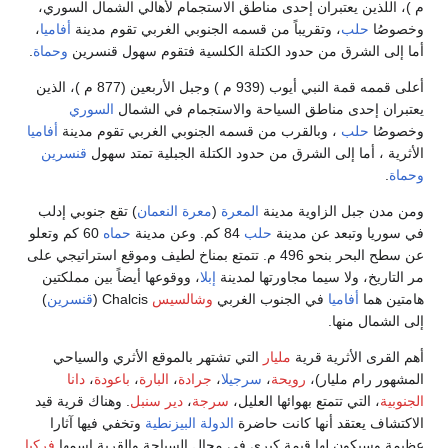
م )، اللذين يعتبران إحدى مناطق الاستجمام لأهالي الشمال السوري،
وخصوصُا
حلب
، وتقريباً من قسمه الجنوبي الغربي تقوم مدينة
أفاميا
،
أما إلى الشرق من حدود الكتلة الكلسية فتقوم سهول قنسرين
وحماة
.
أعلى قممه قمة النبي أيوب (939 م ) وجبل الأربعين (877 م )، الذين
يعتبران إحدى مناطق السياحة والاستجمام في الشمال
السوري
وخصوصُا
حلب
، وبالقرب من قسمه الجنوبي الغربي تقوم مدينة
أفاميا
الأثرية ، أما إلى الشرق من حدود الكتلة الجبلية تمتد سهول
قنسرين
وحماة
.
ومن مدن جبل الزاوية مدينة
المعرة
(
معرة النعمان
) تقع جنوبي إدلب
في سوريا وتبعد عن مدينة
حلب
84 كم. وعن مدينة
حماه
60 كم وتعلو
عن سطح البحر بنحو 496 م. تتمتع بمناخ لطيف وموقع استراتيجي على
مر التاريخ، ولا سيما مجاورتها لمدينة
إبلا
، ووقوعها أيضاً بين مملكتين
هامتين هما
أفاميا
في الجنوب الغربي
وشالسيس
Chalcis (
قنسرين
)
إلى الشمال منها.
أهم القرى الأثرية قرية
مليار
التي تشتهر بالموقع الأثري والسياحي
المشهور رام مليار)،
رويحة
،
سرجيلا
،
جرادة
،
البارة
،
باعودة
،
دانا
الجنوبية
، التي تتمتع بهوائها العليل،
سرجة
،
دير سنبل
. وهناك قرية قيد
الاكتشاف يعتقد أنها كانت حاضرة
الدولة البيزنطية
وتخفي فيها آثارا
عظيمة وسيكون لها قيمة كبرى في مجال السياحة والقرية اسمها
فركيا