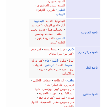
السوادية نبهان
الشيخ عيسى العاشوري
الظهر
طورين
الزهراء
الزنبقي
الجانودية
القنية
اليعقوبية
آذار
الفوز الزوف
كفر دبين
الحسانية هتيا
جديدة الجسر
ناحية الجانودية
الملند
المضيئة لوكسين
الناصرة
القادرية قيقون
الطيبة كترين
حارم
عريبا
بسنيا بسينة
كفر حوم
ناحية مركز حارم
كفر مو
ميرا سحاق
الدانا
صلوة
أطمه
قاح
كفر دريان
سرمدا
تلعادة
ترمانين
عقربات
ناحية الدانا
برج النمرة
دير حسان
حزرة
تل الكرامة
سلقين
أبو طلحة
اسقاط
العلاني
عزمارين
تل عمار
بتيا
حير جاموس كبير
بوزانطي
دلبيا
عين البكارة
الفوزية
الحمزية
ناحية سلقين
كفرنه
كفر هند
كفرحات جلاد
حير جاموس صغير
السعيدية
التلول
الشيوخ