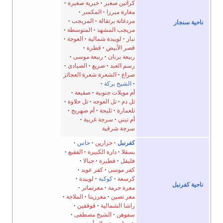
كراتين صغير
خيرية صغيرة
مغارة ميرزا
المكسر
مردغانة برتقالة
المريجب
ناحية سنجار
مريجب المشهد
المتوسطة
نباز
لويبدة شمالية
العوجة
قصر الأبيض
قطرة
ربيعة برنان
ربيعة موسى
رسم العبد
صريع
الصيادى
صراع
الشعرة شعرة العجائز
الشيخ بركة
أم مويلات جنوبية
صقيعة
تل دم
تل العوجه
تل حلاوة
تلعمارة
ثليجة
أم صهريج
أم تيني
سرجة غربية
سرجة شرقية
كفرنبل
حزارين
حاس
بسقلا
دارة الكبيرة
الفقيع
فليفل
فطيرة
جبالا
كفر موسى
كفر عويد
كرسعة
كوكبة
لويبدة
ناحية كفرنبل
معرة حرمة
معرتماتر
معر تصين
معرزيتا
الملاجة
راشا الشمالية
قوقفين
سفوهن
الشيخ مصطفى