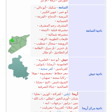
شورلين
ترملا
أم نير
التمانعة
سكيك
أبو دالي
أبو عمر
خوين الكبير
البريصة
الدجاج
الفرجة
الحمدانية
المشرف رجم المشرف
مشيرفة قبلية
النيحة
ناحية التمانعة
مشيرفة شمالية
قليعات الطوبية
الرفة
الرويضة
سحال
شطيب
تل خنزير
تل مرق
الطامة
أم الخلاخيل
أم جلال
حيش
أبو حبة
العامرية
العامودية
أرمنايا
بابولين
كفرباسين
كفر سجنة
معر حطاط
معيصرونة
موقا
ناحية حيش
ركايا سجنة
صهيان
الشيخ دامس
التح
تحتايا
الصالحية
جبالا الشرقية
أريحا
إبلين
كفرلاتة
كورين
نحليا
شنان
أورم الجوز
ابقللي
باب الله
بنين
بزابور
برجهاب
ابنه
كفر شلايا
كفرزيبا
معربليت
ناحية مركز أريحا