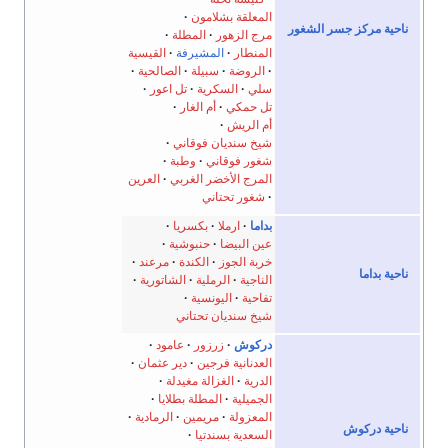
المعلقة بشلامون
ناحية مركز جسر الشغور
مرج الزهور
المطلة
المنطار
المشيرفة
القيسية
الروضة
سبيلة
الصالحية
سلي
السكرية
تل اعور
تل حمكي
أم الغار
أم الريش
شيخ سنديان فوقاني
شغور فوقاني
وطبة
المرج الأخضر الغربي
العرين
شغور تحتاني
بداما
ارملا
بكسريا
عين البيضا
حنبوشية
خربة الجوز
الكندة
مرعند
ناحية بداما
الناجية
الرملية
الشاتورية
تفاحية
اليونسية
شيخ سنديان تحتاني
دركوش
زرزور
عامود
العدنانية فرجين
دير عثمان
الدرية
الغزالة مغيدلة
الجميلية
المطلة بطلايا
المعزولة
مريمين
الرمادية
ناحية دركوش
السعدية بسندتيا