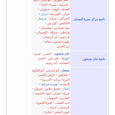
معر شورين
أبو مكي
بابيلا
البرسة
بسيدا
الدانا
الغدقة
الهلبة
حنتوتين
حران
الهرتمية
حزان
الحراكي
جرادة
جرجناز
ناحية مركز معرة النعمان
الكنايس
كويرس
معر شمارين
معصران
قراطي
سمكة
الصرمان
تل دبس
تل كرسيان
ظهرة تلمنس
تقانة
دير الغربي
خان شيخون
عابدين
بعربو
الهبيط
كفر عين
النقير
ناحية خان شيخون
القصابية
أم زيتونة
سنجار
أبو شرجي
أبو العليج
باشكون
كراتين الكبير
البرج
برنان
الدريبية
الدوادية
لويبدة شرقية
اعجاز
فحيل جلاس
فروان
غزيلة
حلبان
حوا
الحيصة
الجابرية
الجهمان
جب القصب
كفريا المعرة
كرسنتي
خيرية
خوين الشعر
خيارة