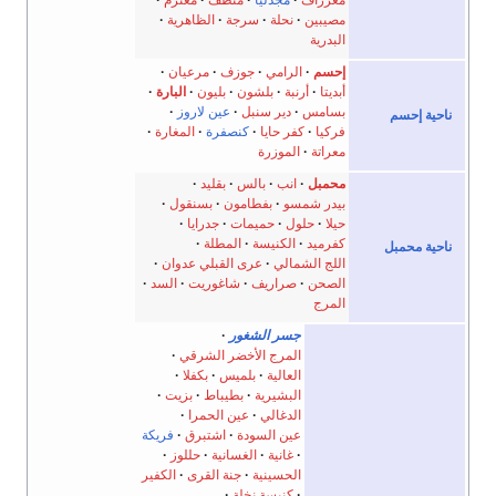
معرزاف
مجدليا
منطف
معترم
مصيبين
نحلة
سرجة
الظاهرية
البدرية
إحسم
الرامي
جوزف
مرعيان
أبديتا
أرنبة
بلشون
بليون
البارة
بسامس
دير سنبل
عين لاروز
ناحية إحسم
فركيا
كفر حايا
كنصفرة
المغارة
معراتة
الموزرة
محمبل
انب
بالس
بقليد
بيدر شمسو
بفطامون
بسنقول
حيلا
حلول
حميمات
جدرايا
كفرميد
الكنيسة
المطلة
ناحية محمبل
اللج الشمالي
عرى القبلي عدوان
الصحن
صراريف
شاغوريت
السد
المرج
جسر الشغور
المرج الأخضر الشرقي
العالية
بلميس
بكفلا
البشيرية
بطيباط
بزيت
الدغالي
عين الحمرا
عين السودة
اشتبرق
فريكة
غانية
الغسانية
حللوز
الحسينية
جنة القرى
الكفير
كنيسة نخلة