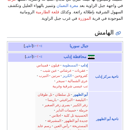
في واجهة جبل الزاوية بعد
معرة النعمان
وتتميز بالهواء العليل وتكشف
السهول الشرقية بإطلالة رائعة. وكذلك
قلعة الطارمية
الرومانية
الموجودة في قرية
الموزرة
في غرب جبل الزاوية.
الهامش
جبال سوريا
e
t
v
أظهر
محافظة إدلب
e
t
v
أخف
إدلب
المسطومة
فيلون
قميناس
عقربات
عرشاني
عين شيب
كفروحين
الكريز
مرتين
النيرب
ناحية مركز إدلب
عرى الشمالية
سيجر
تب عيسى شرقية وغربية
أبو الظهور
تل سلطان
تل طوقان
البليصة
البراغيثي
باريسا
زفر الكبير
بصرى زفر الصغير
حرملة
حميمات الداير
الحسينية تل كلبة
اجلاس
ناحية أبو الظهور
جديدة أبو الظهور
المشيرفة
المستريحة
رأس العين
رسم عابد