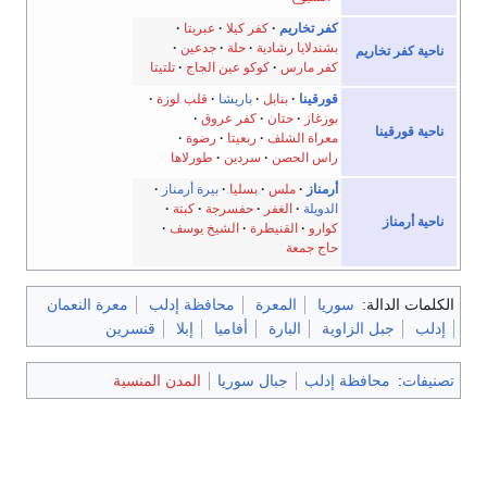
كفر تخاريم
كفر كيلا
عبريتا
بشندلايا رشادية
حلة
جدعين
ناحية كفر تخاريم
كفر مارس
كوكو عين الجاج
تلتيتا
قورقينا
بنابل
باريشا
قلب لوزة
بوزغاز
حتان
كفر عروق
ناحية قورقينا
معراة الشلف
ربعيتا
رضوة
راس الحصن
سردين
طورلاها
أرمناز
ملس
بسليا
بيرة أرمناز
الدويلة
الغفر
حفسرجة
كبتة
ناحية أرمناز
كوارو
القنيطرة
الشيخ يوسف
حاج جمعة
الكلمات الدالة:
سوريا
المعرة
محافظة إدلب
معرة النعمان
إدلب
جبل الزاوية
البارة
أفاميا
إبلا
قنسرين
تصنيفات
:
محافظة إدلب
جبال سوريا
المدن المنسية