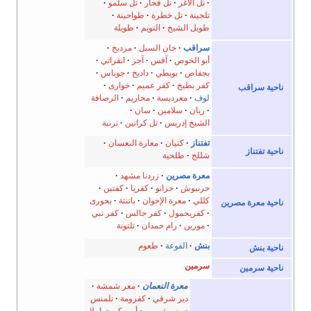
تل الأغر
تل فخار
تل سلمو
تلجينة
تل خطرة
طواحينة
طويل الشيخ
التويم
طويلة
سراقب
خان السبل
مرديخ
أبو الخوص
آفس
آجز
انقراتي
بجفاص
بويطي
داديخ
جوباس
كفر بطيخ
كفر عميم
خوارى
ناحية سراقب
لوف
معردبسة
محاريم
الرصافة
ريان
سلامين
سان
الشيخ إدريس
تل كراتين
ترنبة
تفتناز
كتيان
معارة النعسان
ناحية تفتناز
شللخ
طلحية
معرة مصرين
زردنا مشهد
حرنبوش
حزانو
كفريا
كفتين
كللي
معرة الإخوان
باتنتة
بحورى
ناحية معرة مصرين
كفريحمول
كفر جالس
كفر نبي
مورين
رام حمدان
تلتونة
بنش
الفوعة
طعوم
ناحية بنش
سرمين
ناحية سرمين
معرة النعمان
معر شمشة
دير شرقي
كفرومة
تلمنس