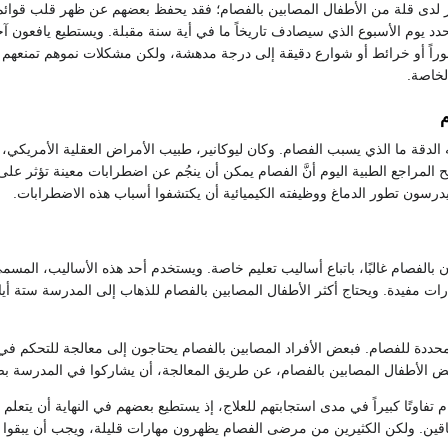
 لدى قلة من الأطفال المصابين بالفصام؛ فقد يحفظ بعضهم عن ظهر قلب قوائ
يحدد يوم الأسبوع الذي سيصادف تاريخاً ما في أية سنة مقبلة. ويستطيع يافعون 
راً أو خرائط أو شوارع دقيقة إلى درجة مدهشة، ولكن مشكلات نموهم تمنعهم ع
لخاصة.
الدقة ما الذي يسبب الفصام. وكان ليوكانير، طبيب الأمراض العقلية الأمريك
المراجع الطبية اليوم أنَّ الفصام يمكن أن ينجُم عن اضطرابات معينة تؤثر عل
يدرسون تطور الدماغ ووظيفته الكيميائية أن يكتشفوا أسباب هذه الاضطرابات.
ن بالفصام غالبًا، باتباع أساليب تعليم خاصة. ويستخدم أحد هذه الأساليب، الم
رات مفيدة. ويحتاج أكثر الأطفال المصابين بالفصام للذهاب إلى المدرسة ستة أيام 
محددة للفصام. فبعض الأفراد المصابين بالفصام يحتاجون إلى معالجة للتحكم 
ض الأطفال المصابين بالفصام، عن طريق المعالجة، أن يشاركوا في المدرسة بصو
فاوتًا كبيراً في مدى استجابتهم للعلاج، إذ يستطيع بعضهم في النهاية أن يتعلم 
ين. ولكن الكثيرين من مرضى الفصام يظهرون مهارات قليلة، ويجب أن يبقوا 