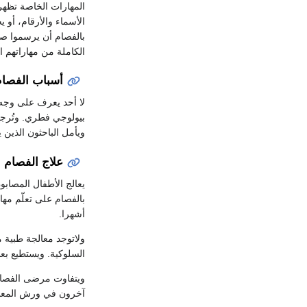
المهارات الخاصة تظهر
الأسماء والأرقام، أو 
بالفصام أن يرسموا صو
الكاملة من مهاراتهم ا
أسباب الفصام
لا أحد يعرف على وجه 
بيولوجي فطري. وتُرجح 
ويأمل الباحثون الذين 
علاج الفصام
يعالج الأطفال المصابو
بالفصام على تعلّم مها
أشهرا.
ولاتوجد معالجة طبية 
السلوكية. ويستطيع بع
ويتفاوت مرضى الفصام ت
آخرون في ورش المعاق