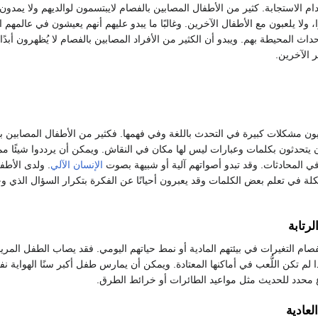
دام الاستجابة. كثير من الأطفال المصابين بالفصام لايبتسمون لوالديهم ولا يمدون 
 ولا يلعبون مع الأطفال الآخرين. وغالبًا ما يبدو عليهم أنهم يعيشون في عالمهم 
اث المحيطة بهم. ويبدو أن الكثير من الأفراد المصابين بالفصام لا يُظهرون أبدًا
ر الآخرين.
يون مشكلات كبيرة في التحدث باللغة وفي فهمها. فكثير من الأطفال المصابين ب
ون يتحدثون بكلمات وعبارات ليس لها مكان في النقاش. ويمكن أن يرددوا شيئًا مم
ي المحادثات. وقد تبدو أصواتهم آلية أو شبيهة بصوت
الإنسان الآلي
. ولدى الأطف
لة في تعلم بعض الكلمات وقد يعبرون أحيانًا عن الفكرة بتكرار السؤال الذي و
رتابة
فصام التغيرات في بيئتهم المادية أو نمط حياتهم اليومي. فقد يصاب الطفل المر
 لم تكن اللُّعب في أماكنها المعتادة. ويمكن أن يمارس طفل أكبر سنًا الهواية نف
محدد للحديث مثل مواعيد الطائرات أو خرائط الطرق.
لعادية