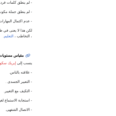
- لم ينطق كلمات فردية في 
- لم ينطق جملة مكونة من
- عدم اكتمال المهارات 
لكن هذا لا يعنى في ظ
، التخاطب ،
التعليم
.
مقياس مستويا
ينسب إلى
إيريك سكوب
- علاقته بالناس.
- التعبير الجسدى .
- التكيف مع التغيير.
- استجابة الاستماع لغي
- الاتصال الشفهى.