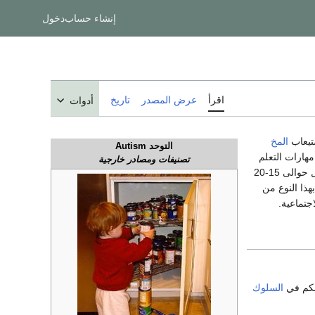
إنشاء حساب
دخول
اقرأ
عرض المصدر
تاريخ
أدوات
المخ
التوحد Autism
هارات التعلم
تصنيفات ومصادر خارجية
لكل حوالى 15-20
هذا النوع من
جتماعية.
حكم في
السلوك