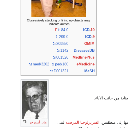
Obsessively stacking or lining up objects may
indicate autism.
F
84.0
ICD
-
10
299.0
ICD
-
9
209850
OMIM
1142
DiseasesDB
001526
MedlinePlus
med/3202
ped/180
eMedicine
D001321
MeSH
ناية من جانب الآباء.
مها إلى منطقتين:
الفيزيزلوجيا المرضية
لبنى
هانز آسبرجر