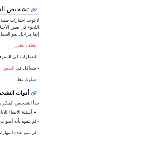
تشخيص الت
لا توجد اختبارات طبي
اللجوء في بعض الأحيان
إنما مراحل نمو الطفل 
-
تخلف عقلى
.
- اضطراب في التصرف
- مشاكل في
السمع
.
-
سلوك
فظ.
أدوات التشخ
يبدأ التشخيص المبكر 
أسئلة الأطباء للآبا
- لم يتفوه بأيه أصوات كل
- لم تنمو عنده المهارات 