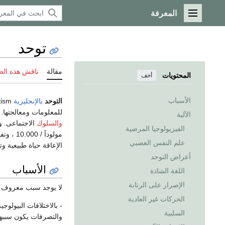
المعرفة
القائمة الرئيسية
توحد
مقالة
ناقش هذه ال
المحتويات
أخف
الأسباب
التوحد
بالإنجليزية
Autism ، هو حالة من حالات الإعاقة التى لها تطوراتها، وتعوق بشكل كبير طريقة استيعاب
للمعلومات ومعالجتها.
الآلية
والسلوك
الاجتماعى. و
الفيزيولوجيا المرضية
مولودآ / 10.000 ، وتفوق نسبة إصابة الصبية أربع مرات نسبة إصابة
علم النفس العصبي
الإعاقة حياة طبيعية وت
أعراض التوحد
الأسباب
اللغة الشاذة
الإصرار على الرتابة
لا يوجد سبب معروف لهذ
الحركات غير العادية
- بالاختلافات البيولوج
السلبية
والتصرفات يكون سببه