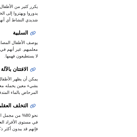
يكرر كثير من الأطفال
يدوروا ويهتزوا إلى ال
شديدي النشاط أي أنه
السلبية
يوصف الأطفال المصابون
معلميهم. غير أنهم في ا
لا يستطيعون فهمها.
الافتتان بالآلة
يمكن أن يظهر الأطفال ا
بشيء معين يحمله معه
المرحاض بالماء المتدفق
التخلف العقل
نحو 80% من مجمل
في مستوى الأفراد الع
فإنهم قد يبدون أكثر ذك