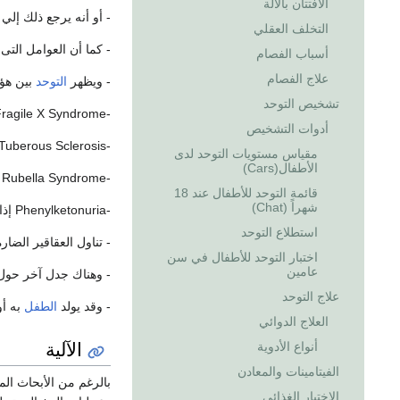
الافتتان بالآلة
- أو أنه يرجع ذلك إلي
التخلف العقلي
- كما أن العوامل التى 
أسباب الفصام
علاج الفصام
- ويظهر
التوحد
بين هؤل
تشخيص التوحد
-Fragile X Syndrome.
أدوات التشخيص
-Tuberous Sclerosis.
مقياس مستويات التوحد لدى
الأطفال(Cars)
-Congential Rubella Syndrome.
قائمة التوحد للأطفال عند 18
شهراً (Chat)
-Phenylketonuria إذا لم يتم علاجها.
استطلاع التوحد
- تناول العقاقير الضارة 
اختبار التوحد للأطفال في سن
عامين
- وهناك جدل آخر حول 
علاج التوحد
- وقد يولد
الطفل
به أو
العلاج الدوائي
الآلية
أنواع الأدوية
الفيتامينات والمعادن
بالرغم من الأبحاث الم
الاختيار الغذائى