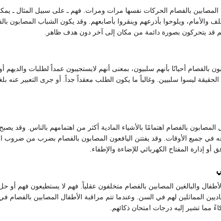
 المصابين بالفصام الحركات نفسها مرات ومرات. فهم ـ على سبيل المثال ـ يمك
خلف والأمام، ويلوحوا بأذرعهم وينقروا بأصابعهم. وقد يكون الشباب المصابون بال
م قد يتحركون بصورة دائمة من مكان إلى آخر دون هدف ظاهر.
 بالفصام أحيانًا بأنهم سلبيون، بمعنى أنهم لايستجيبون عمداً لطلبات والديهم أو
لحقيقة ليسوا سلبيين. وغالباً ما يكون الطلب معقداً جداً. أو جرى التعبير عنه بلغ
لمصابون بالفصام اهتمامًا بالأشياء المادية أكثر من اهتمامهم بالناس. وقد يصبح
 في جميع الأوقات. وقد يفتتن اليافعون المصابون بالفصام بضرب من ضروب ا
 أو إدارة المفتاح الكهربائي للإضاءة والإطفاء.
ي
 الأطفال والبالغين المصابين بالفصام متخلفون عقلياً. فهم لا يستطيعون فهم أو ح
اديين المماثلين لهم في السن. وعندما تتم مراقبة الأطفال المصابين بالفصام ف
اءً مما تشير إليه درجات امتحان ذكائهم.