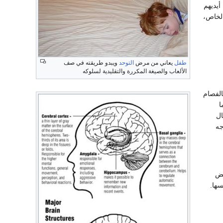
أيديهم
الخاص،
طفل
يعاني من مرض
التوحد
ويبدو طريقته في صف
الألعاب والصيغة المكررة والتقليدية لسلوكه
الفصام
ا
ال
جه
يض
سها.