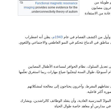
م طويلة من
Functional magnetic resonance
آخرون مصابون
imaging
provides some evidence for the
underconnectivity theory of autism.
ادة من الاستفادة
ي، وأول من اكتشف الفصام في عام
1943م
، يظن أنه اضطراب
ى مناطق في الدماغ تتحكم في النمو العاطفي والاجتماعي واللغوي.
سمى تعديل السلوك، نظام الحوافز لمساعدة الأطفال المصابين
أسبوعيًا، طوال السنة ليتجنّبوا ضياع مهارات ربما استغرق تعلّمها
في نشاطهم المفرط، وآخرون يحتاجون إلى معالجة لمشكلاتهم
رة أكثر فاعلية.
الموادّ المدرسية العادية، وأن يتقلد الوظائف كالراشدين، ويشارك
في مدارس أو معاهد خاصة طوال الحياة