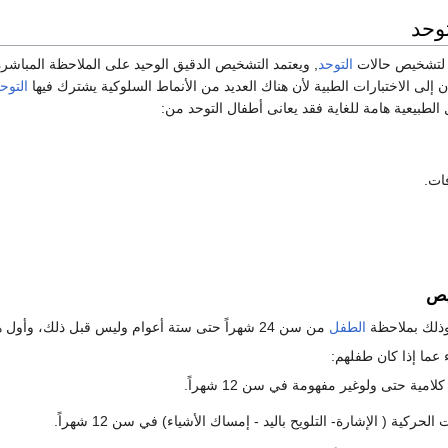
وحد
ة لتشخيص حالات
التوحد
, ويعتمد التشخيص الدقيق الوحيد على الملاحظة المباشرة 
 إلى الاختبارات الطبية لأن هناك العديد من الأنماط السلوكية يشترك فيها
التوح
الطبيعية هامة للغاية فقد يعانى أطفال التوحد من:
ات.
يص
وذلك بملاحظة
الطفل
من سن 24 شهراً حتى ستة أعوام وليس قبل ذلك، وأول هذه الأدوات:
ء عما إذا كان طفلهم:
امية حتى ولوغير مفهومة في سن 12 شهراً.
الحركية ( الإشارة- التلويح باليد - إمساك الأشياء) في سن 12 شهراً.