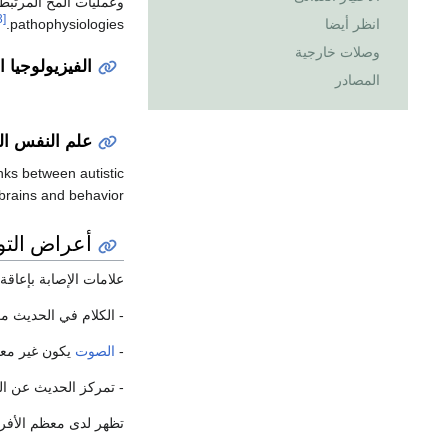
وعمليات المخ المرتبطة
[3]
pathophysiologies.
انظر أيضا
وصلات خارجية
الفيزيولوجيا 
المصادر
علم النفس ا
ks between autistic
brains and behavior.
أعراض التو
علامات الإصابة بإعاقة 
- الكلام في الحديث م
-
الصوت
يكون غير معبر
- تمركز الحديث عن ا
تظهر لدى معظم الأفراد