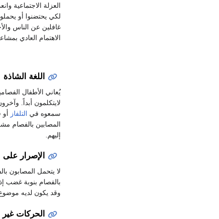
العزلة الاجتماعية وانع
لكي يحتضنوا أو يحملوا،
غافلين عن الناس والأحد
الاهتمام العادي بمشاع
اللغة الشاذة
يُعاني الأطفال الفصام
لايتكلمون أبداً. وآخر
سمعوه في
التلفاز
أو ف
المصابين بالفصام مشك
إليهم.
الإصرار على ال
لا يتحمل المصابون بال
بالفصام بنوبة غضب إذا
وقد يكون لديه موضوع 
الحركات غير ا