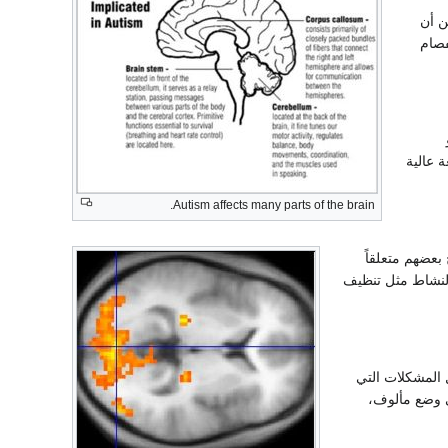
ن أن
فصام
ة عالية
Autism affects many parts of the brain.
 بعضهم متعلقاً
لنشاط مثل تنظيف
ل المشكلات التي
ي وضع مألوف،