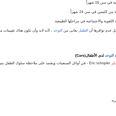
سن 16 شهراً.
 كلمتين في سن 24 شهراً.
اللغوية والاجتماعية في مراحلها الطبيعية.
ل عدم توافرها أن
الطفل
يعانى من
التوحد
، لأنه لابد وأن تكون هناك تقييما
ت
التوحد
لدى الأطفال(Cars)
لر
Eric schopler - في أوائل السبعينات ويعتمد على ملاحظة سلوك الطفل بمؤشر به 15 درجة ويقييم المتخصصون سلوك الطفل من خلال:
ره.