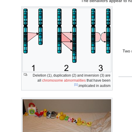
The behaviors appear to ha
Two 
Deletion (1), duplication (2) and inversion (3) are
all
chromosome abnormalities
that have been
[1]
implicated in autism.