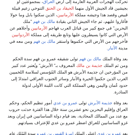
تحركت الهجرات العربية العارمة إلى أرض
العراق
، بمجموعتين أو
بجيشين قاد الجيش الأول منهما
الحيقاد بن الحنق
التنوخي زعيم قبيلة
قبيص وقصد هذا وجيشه مملكة
الأرمانيين
، الذين سكنوا بابل وما حولا
فأغاروا عليهم، ثم جاء الجيش الثاني بقيادة
مالك بن فهم
"ملك
البحرين" في جمع كبير من قبائل العرب فهاجم
الأرمانيين
وأجلاهم عن
الأرض التي كانوا يسيطرون عليها وتابع طريقه إلى مملكة
الأردوانيين
فأخرجهم من الأرض التي حكموها واستقر
مالك بن فهم
ومن معه في
مدينة
الأنبار
.
بعد وفاة الملك
مالك بن فهم
تولى شقيقه عمرو بن فهم سدة الحكم
ومن ثم الملك
جذيمة بن مالك
المعروف بـ" الأبرش" ويُعتبر عدد كبير
من المؤرخين ان جذيمة الأبرش هو الملك المُؤسس لسلاسة اللخميين
العرب الذين حكموا الحيرة والأنبار وسائر الجنوب العراقي امتدادً إلى
حدود عُمان واليمن وهي المملكة التي كانت اللبنة الأولى لدولة
المناذرة.
بعد وفاة
جذيمة الأبرش
تولى
عمرو بن عدي
أمور تنظيم الحكم، وحكم
العراق وإقليم البحرين نحو عشرين سنة خلال هذا الفترة حدثت حروب
مع عدد من الممالك المحاذية، بعد قيام دولة الساسانيين في إيران وبعد
غزو الساسانيين للعراق اضطر عمرو بن عدي للإعتراف بسيادتهم.
بعد
عمرو بن عدي
اعتلى الملك
امرؤ القيس بن عمرو
سدة المُلك عام