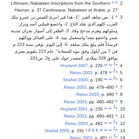
Littmann, Nabataen Inscriptions from the Southern
^
^
Hauran, p. 37 Cantineaue, Nabateen et Arabe, p. 27
^
1- نص شاهد القبر: "1- هذا قبر امرئ القيس بن عمرو ملك
العرب كلهم الذي تقلد التاج. 2- واخضع قبيلتي أسد ونزار
وملوكهم وهزم مذحج وقاد. 3- الظفر إلى أسوار نجران مدينة
شمر واخضع معدا واستعمل بنيه. 4- على القبائل ووكلهم
فرساناً فلم يبلغ ملك مبلغه. 5- إلى اليوم. توفى سنة 223 م
في 7 من أيلول وفق بنوه للسعادة", عام 223 بتقويم بصرى
يوافق 328 ميلادي, المصدر جواد علي ج3, ص101.
أ
ب
ت
Hoyland 2007
, p. 225.
^
أ
ب
Retso 2003
, p. 478.
^
أ
ب
ت
Shahid 2000
, p. 190.
^
Retso 2003
, pp. 478–480.
^
Retso 2003
, p. 480.
^
Retso 2003
, pp. 480–482.
^
أ
ب
ت
Hoyland 2001
, p. 235.
^
Retso 2003
, pp. 480–481.
^
أ
ب
ت
Retso 2003
, p. 482.
^
أ
ب
ت
ث
ج
ح
خ
د
Shahid 2000
, p. 191.
^
أ
ب
Retso 2003
, p. 481.
^