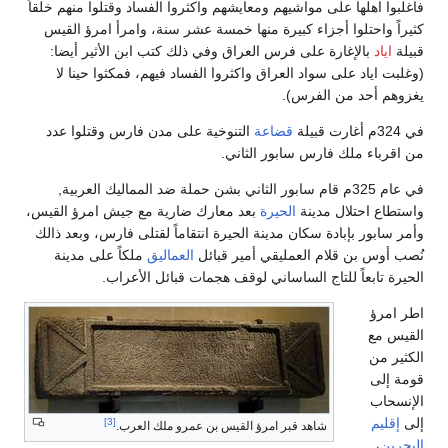
فاغلبوا اهلها على مواشيهم ومعايشهم واكثروا الفساد وقتلوا منهم خلقاً
كثيراً واحتلوا أجزاء كبيرة منها خمسة عشر سنة، وامرأ امرؤ القيس
قبيلة
اياد
بالإغارة على فرس العراق وفي ذلك كتب ابن الأثير أيضا:
(وغلبت اياد على سواد العراق واكثروا الفساد فيهم، فمكثوا حينا لا
يغزوهم أحد من الفرس).
في 324م أغارت قبيلة
قضاعة
التنوخية على مدن فارس وقتلوا عدد
من اقرباء ملك فارس سابور الثاني.
في عام 325م قام سابور الثاني بشن حملة ضد المماليك العربية,
واستطاع احتلال مدينة
الحيرة
بعد معارك ضارية مع جيش امرؤ القيس،
وأمر سابور بإبادة سكان مدينة الحيرة انتقاماً لقتلى فارس، وبعد ذالك
نُصب أوس بن قلام العمليقي أمير قبائل
العماليق
ملكاً على مدينة
الحيرة تابعاً للتاج الساساني لوقف هجمات قبائل الأعراب.
اطر امرؤ
القيس مع
الكثير من
قومة إلى
الإنسحاب
إلى
إقليم
[3]
شاهد قبر امرؤ القيس بن عمرو ملك العرب.
البحرين
،