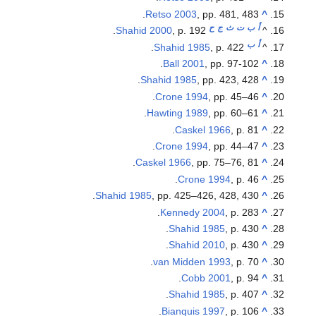
Retso 2003
, pp. 481, 483.
^
أ
ب
ت
ث
ج
ح
Shahid 2000
, p. 192.
^
أ
ب
Shahid 1985
, p. 422.
^
Ball 2001
, pp. 97-102.
^
Shahid 1985
, pp. 423, 428.
^
Crone 1994
, pp. 45–46.
^
Hawting 1989
, pp. 60–61.
^
Caskel 1966
, p. 81.
^
Crone 1994
, pp. 44–47.
^
Caskel 1966
, pp. 75–76, 81.
^
Crone 1994
, p. 46.
^
Shahid 1985
, pp. 425–426, 428, 430.
^
Kennedy 2004
, p. 283.
^
Shahid 1985
, p. 430.
^
Shahid 2010
, p. 430.
^
van Midden 1993
, p. 70.
^
Cobb 2001
, p. 94.
^
Shahid 1985
, p. 407.
^
Bianquis 1997
, p. 106.
^