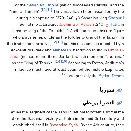
of the
Sasanian Empire
(which succeeded Parthia) and the
[10]
[11]
"land of Tanukh".
They may have been assaulted by the
Shapur I
Sasanian king
(
ح
. 240–270
) during his capture of
in
Hatra
ح.
240. Sometime afterward,
Jadhima al-Abrash
[12]
became king of the Tanukh.
Jadhima is an obscure figure
who plays an epic role as the folk hero-king of the Tanukh in
[12]
[13]
the traditional narrative,
but his existence is attested by a
3rd-century Greek and
Nabatean
inscription found in
Umm al-
Jimal
(in modern northern Jordan), which mentions "Jadhima"
[14]
[10]
as the "king of Tanukh".
According to Retso, Jadhima's
influence must have at least spanned the middle Euphrates
[12]
.
and possibly the
Syrian Desert
سوريا
العصر البيزنطي
At least a segment of the Tanukh left Mesopotamia sometime
after the Sasanian victory at Hatra in the mid-3rd century and
established itself in
Byzantine Syria
. By the 4th century, they