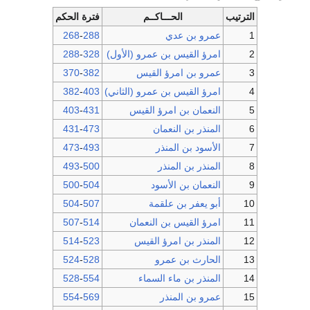
الترتيب
الحـــاكــم
فترة الحكم
1
عمرو بن عدي
288
-
268
2
امرؤ القيس بن عمرو (الأول)
328
-
288
3
عمرو بن امرؤ القيس
382
-
370
4
امرؤ القيس بن عمرو (الثاني)
403
-
382
5
النعمان بن امرؤ القيس
431
-
403
6
المنذر بن النعمان
473
-
431
7
الأسود بن المنذر
493
-
473
8
المنذر بن المنذر
500
-
493
9
النعمان بن الأسود
504
-
500
10
أبو يعفر بن علقمة
507
-
504
11
امرؤ القيس بن النعمان
514
-
507
12
المنذر بن امرؤ القيس
523
-
514
13
الحارث بن عمرو
528
-
524
14
المنذر بن ماء السماء
554
-
528
15
عمرو بن المنذر
569
-
554