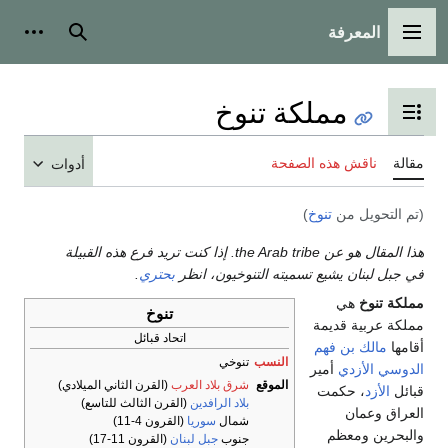
المعرفة
القائمة الرئيسية
بحث
أدوات
مملكة تنوخ
تبديل عرض جدول المحتويات
مقالة
ناقش هذه الصفحة
أدوات
(تم التحويل من
تنوخ
)
هذا المقال هو عن the Arab tribe. إذا كنت تريد فرع هذه القبيلة
في جبل لبنان يشيع تسميته التنوخيون، انظر
بحتري
.
مملكة تنوخ
هي
تنوخ
مملكة عربية قديمة
اتحاد قبائل
أقامها
مالك بن فهم
النسب
تنوخي
الدوسي الأزدي
أمير
الموقع
شرق بلاد العرب
(القرن الثاني الميلادي)
قبائل
الأزد
، حكمت
بلاد الرافدين
(القرن الثالث للتاسع)
العراق وعمان
شمال
سوريا
(القرون 4-11)
والبحرين ومعظم
جنوب
جبل لبنان
(القرون 11-17)