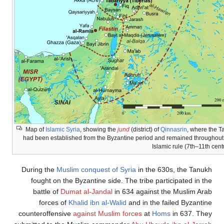
Map of
Islamic Syria
, showing the
jund
(district) of
Qinnasrin
, where the 
had been established from the Byzantine period and remained throughout
Islamic rule (7th–11th cent
During the
Muslim conquest of Syria
in the 630s, the Tanukh
fought on the Byzantine side. The tribe participated in the
battle of
Dumat al-Jandal
in 634 against the Muslim Arab
forces of
Khalid ibn al-Walid
and in the failed Byzantine
counteroffensive
against Muslim forces
at
Homs
in 637. They