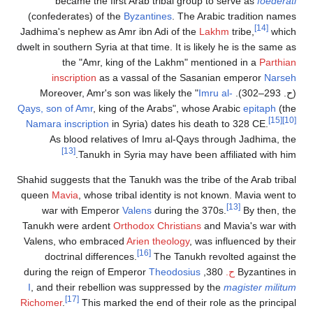
became the first Arab tribal group to serve as
foederati
(confederates) of the
Byzantines
. The Arabic tradition names
[14]
Jadhima's nephew as Amr ibn Adi of the
Lakhm
tribe,
which
dwelt in southern Syria at that time. It is likely he is the same as
the "Amr, king of the Lakhm" mentioned in a
Parthian
inscription
as a vassal of the Sasanian emperor
Narseh
(
ح
. 293–302
). Moreover, Amr's son was likely the "
Imru al-
Qays, son of Amr
, king of the Arabs", whose Arabic
epitaph
(the
[15]
[10]
Namara inscription
in Syria) dates his death to 328 CE.
As blood relatives of Imru al-Qays through Jadhima, the
[13]
Tanukh in Syria may have been affiliated with him.
Shahid suggests that the Tanukh was the tribe of the Arab tribal
queen
Mavia
, whose tribal identity is not known. Mavia went to
[13]
war with Emperor
Valens
during the 370s.
By then, the
Tanukh were ardent
Orthodox Christians
and Mavia's war with
Valens, who embraced
Arien theology
, was influenced by their
[16]
doctrinal differences.
The Tanukh revolted against the
Byzantines in
ح.
380, during the reign of Emperor
Theodosius
I
, and their rebellion was suppressed by the
magister militum
[17]
Richomer
.
This marked the end of their role as the principal