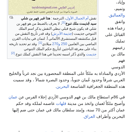
وإياد،
وتميم،
والعماليق
.
نقش
أم الجمال الأول
، الترجمة :
هذا قبر فِهر بن شلي
واتفق
[1]
سيد جُذيمت ملك تنوخ
، لا يعرف بالضبط من هو فِهر بن
زعماء هذه
شلي قد يكون شيخ قبلي نبطي النقش يذكر اسم الملك
التنوخي جذيمت (
جذيمة الأبرش
) وقد قدر تأريخ النقش من
القبائل على
قبل مكتشفه المستشرق الألماني أ. لتمان في بدايات القرن
تمليك
[1]
الماضي بين العامين
250
و270
ميلادي
. وقد تم تحديد تاريخه
زعيمهم
بناء على معرفة الباحثين لتأريخ حكم الملك التنوخي
[2]
مالك بن
جذيمت
والذي ذُكر اسمه تحديدا في هذا النقش كملك تنوخ.
فهم
الدوسي
الأزدي والمناداة به ملكاً على المنطقة المحصورة بين نجد غرباً والخليج
العربي شرقاً وحدود عُمان جنوباً، وحدود البصرة شمالاً ، وقد سميت
هذه المنطقة الجغرافية الشاسعة
البحرين
.
في 86م استطاع مالك بن فهم الدوسي الأزدي إجلاء الفرس عن
عمان
وأصبح ملكاً لعمان واتخذ من مدينة
قلهات
عاصمه لملكه وقد حكم
عمان أكثر من 70 سنة، وإمتد سلطان مالك في عمان حتى ضم إليها
البحرين وأطراف
العراق
.