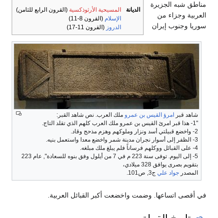
مناطق شبه الجزيرة
الديانة
المسيحية الأرثوذكسية
(القرون الرابع للثامن)
العربية وجزاء من
الإسلام
(القرون 8-11)
سوريا وجنوب إيران
الدروز
(القرون 11-17)
شاهد قبر
امرؤ القيس بن عمرو
ملك العرب. نص شاهد القبر:
"1- هذا قبر امرئ القيس بن عمرو ملك العرب كلهم الذي تقلد التاج.
2- واخضع قبيلتي أسد ونزار وملوكهم وهزم مذحج وقاد.
3- الظفر إلى أسوار نجران مدينة شمر واخضع معدا واستعمل بنيه.
4- على القبائل ووكلهم فرساناً فلم يبلغ ملك مبلغه.
5- إلى اليوم. توفى سنة 223 م في 7 من أيلول وفق بنوه للسعادة", عام 223
بتقويم بصرى يوافق 328 ميلادي،
المصدر
جواد علي
ج3, ص101.
في أقصى اتساعها. وضمت واخضعت أكبر القبائل العربية.