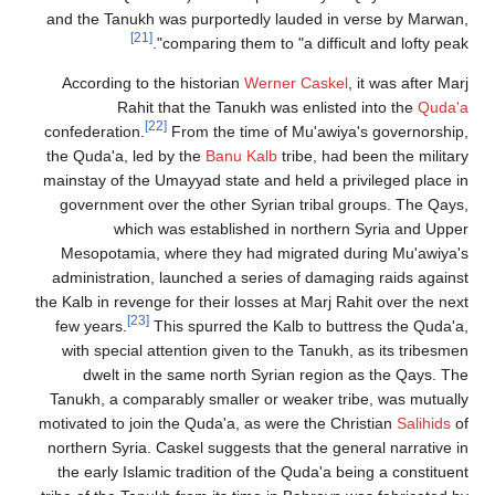
and the Tanukh was purportedly lauded in verse by Marwan,
[21]
comparing them to "a difficult and lofty peak".
According to the historian
Werner Caskel
, it was after Marj
Rahit that the Tanukh was enlisted into the
Quda'a
[22]
confederation.
From the time of Mu'awiya's governorship,
the Quda'a, led by the
Banu Kalb
tribe, had been the military
mainstay of the Umayyad state and held a privileged place in
government over the other Syrian tribal groups. The Qays,
which was established in northern Syria and Upper
Mesopotamia, where they had migrated during Mu'awiya's
administration, launched a series of damaging raids against
the Kalb in revenge for their losses at Marj Rahit over the next
[23]
few years.
This spurred the Kalb to buttress the Quda'a,
with special attention given to the Tanukh, as its tribesmen
dwelt in the same north Syrian region as the Qays. The
Tanukh, a comparably smaller or weaker tribe, was mutually
motivated to join the Quda'a, as were the Christian
Salihids
of
northern Syria. Caskel suggests that the general narrative in
the early Islamic tradition of the Quda'a being a constituent