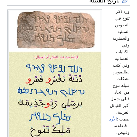
تاريخ القبيلة
ورد ذكر
تنوخ في
النصوص
السبئية
والحميَرية
وفي
الكتابات
الحسائية
وفي كتب
بطليموس.
تشكلت
قبيلة تنوخ
من اتحاد
قبلي شمل
أكبر القبائل
العربية،
ضمت :
الأزد
، قضاعة،
وقبيص،