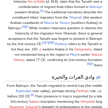
historian
Ibn al-Kalbi
(d. 819), claim that the Tanukh was a
confederation of migrant Arab tribes formed in
Bahrayn
[4]
(eastern Arabia).
The traditional narratives describe the
constituent tribes' migration from the
Tihamah
(the western
Arabian coastlands of
Mecca
to
Yemen
(southern Arabia)) to
[5]
[6]
Bahrayn.
While modern historians question or dismiss the
historicity of the migration from Tihamah, there is general
acceptance that the Tanukh was forged or present in Bahrayn
[أ]
[6]
[7]
[4]
by the 2nd century CE.
Ptolemy
refers to the Tanukh in
, dated
Geography
eastern Arabia in his
ح.
150, but they are
not mentioned living in the region in
Pliny
's earlier
Natural
History
, dated 77 CE, confirming its 2nd-century formation
[8]
[4]
there.
وادي الفرات والحيرة
From Bahrayn, the Tanukh migrated to central Iraq (the middle
Euphrates
river valley), perhaps during
Parthian
rule, i.e.
[9]
before 220 CE.
Their presence in Iraq is supported by a late
3rd-century
Sabian
inscription mentioning the
Himyarite
king
Shammar Yuharish
's dispatch of ambassadors to the capitals