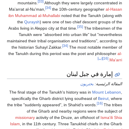
[33]
mountains.
Although they were largely concentrated in
[34]
Ma'arrat al-Nu'man,
the 10th-century geographer
al-Hasan
ibn Muhammad al-Muhallabi
noted that the Tanukh (along with
the
Quraysh
) were one of two chief descent groups of the
[35]
Arabs living in Aleppo city at that time.
The tribesmen of the
Tanukh were "absorbed into urban life" but "nevertheless
maintained their tribal organisation and traditions", according to
[34]
the historian Suhayl Zakkar.
The most notable member of
the Tanukh during this period was the poet and philosopher
al-
[16]
[ب]
.
Ma'arri
إمارة في جبل لبنان
المقالة الرئيسية:
بحتريون
The final stage of the Tanukh's history was in
Mount Lebanon
,
specifically the Gharb district lying southeast of
Beirut
, where
[16]
the tribe "suddenly appeared", in Shahid's words.
The tribes
of the Gharb and nearby regions were the subject of
missionary
activity of the Druze, an offshoot of
Isma'ili Shia
Islam
, in the 11th century. Three Tanukhid chiefs in the Gharb