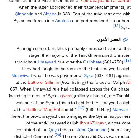
submitted to the Muslim commander
Abu Ubayda ibn al-Jarrah
when the latter approached their
hadir
(encampments) at
Qinnasrin
and
Aleppo
in 638. Part of the tribe retreated with
Byzantine forces into
Anatolia
and part remained in northern
[13]
Syria.
العصر الأموي
Although some Tanukhids probably embraced Islam at this
stage, the majority of the Tanukh remained Christian
[19]
throughout
Umayyad
rule over the
Caliphate
(661–750).
They had fought in the ranks of the first Umayyad caliph
Mu'awiya I
when he was governor of
Syria
(639–661) against
Ali
the forces of Caliph
(
ح
. 656–661
) at the
in
Battle of Siffin
657. When Umayyad rule had collapsed across the Caliphate,
including in most of Syria's
jund
s (military districts), the Tanukh
was one of the Syrian tribes to fight for the Umayyad caliph
[13]
Marwan I
(
ح
. 684–685
) at the
in 684.
Battle of Marj Rahit
There, the pro-Umayyad camp engaged the Syrian supporters
of the anti-Umayyad caliph
Ibn al-Zubayr
, whose core
consisted of the
Qays
tribes of
Jund Qinnasrin
(the military
[20]
district of Qinnasrin).
The pro-Zubayrid Qays was routed