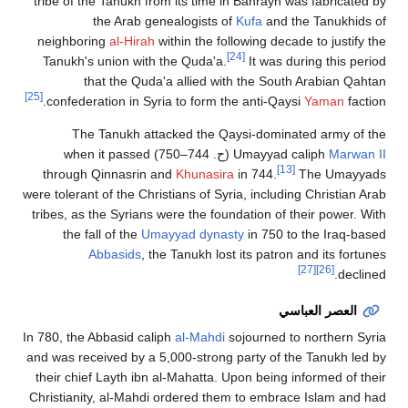
tribe of the Tanukh from its time in Bahrayn was fabricated by
the Arab genealogists of
Kufa
and the Tanukhids of
neighboring
al-Hirah
within the following decade to justify the
[24]
Tanukh's union with the Quda'a.
It was during this period
that the Quda'a allied with the South Arabian Qahtan
[25]
confederation in Syria to form the anti-Qaysi
Yaman
faction.
The Tanukh attacked the Qaysi-dominated army of the
Marwan II
Umayyad caliph
(
ح
. 744–750
) when it passed
[13]
through Qinnasrin and
Khunasira
in 744.
The Umayyads
were tolerant of the Christians of Syria, including Christian Arab
tribes, as the Syrians were the foundation of their power. With
the fall of the
Umayyad dynasty
in 750 to the Iraq-based
Abbasids
, the Tanukh lost its patron and its fortunes
[27]
[26]
declined.
العصر العباسي
In 780, the Abbasid caliph
al-Mahdi
sojourned to northern Syria
and was received by a 5,000-strong party of the Tanukh led by
their chief Layth ibn al-Mahatta. Upon being informed of their
Christianity, al-Mahdi ordered them to embrace Islam and had