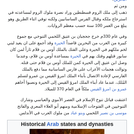
ومن ثم
ذهب إلى ملك الروم قسطنطين وراد نصرة ملوك الروم لمساعدته في
استرجاع ملكه وقتال الفرس الساسانيين ولكنه توفي اثناء الطريق وهو
يبلغ من العمر 100 سنة حسب معظم الروايات.
وفي عام 330م خرج جحجبان بن عتيق اللخمي التنوخي مع جموع
كبيرة من العرب من البحرين قاصداً
الحيرة
وقد أجمع على ان يعيد لبني
لخم ملكهم في الحيرة وعلى الفتك بالملك أوس بن قلام ثاراً لمن كان
سابور قتلهم وفتك بهم في
الحيرة
بمساعدة أوس بن قلام، وعندما
وصل ابن عتيق إلى الحيرة كمن للملك أوس بن قلام حتى قتله.
وتوالت هجمات الأعراب على فارس الساسانية مما دفع بالملك
الفارسي لإعادة الاتصال بأبناء الملك امرؤ القيس بن عمرو لتسلم
المُلك، عندما عاد أبناء الملك امرؤ القيس إلى الحيرة ونصبوا أخاهم
عمرو بن امرؤ القيس
ملكاً في العام 370 للميلاد.
اعتنقت قبائل تنوخ الإسلام في العصر الأموي والعباسي وشارك
التنوخيين في الفتوحات الإسلامية ومنهم أبو العلاء المعري والفاتح
موسى بن نصير
اللخمي
وبنو عباد
من ملوك العرب في الأندلس.
Historical
Arab
states and dynasties