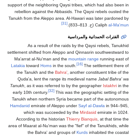
support of the neighboring Qaysi tribes, which had also been in
rebellion against the Abbasids. The Qaysi rebels ousted the
Tanukh from the Aleppo area. Al-Hawari was later pardoned by
[31]
al-Ma'mun
Caliph
(
ح
. 813–833
).
الفترات الحمدانية والمرداسية
As a result of the raids by the Qaysi rebels, Tanukhid
settlement shifted from Aleppo and Qinnasrin southwestward to
Ma'arrat al-Nu'man and the
mountain range
running east of
[16]
Latakia
toward
Homs
in the south.
The settlement there of
the Tanukh and the
Bahra'
, another constituent tribe of the
Quda'a, lent the range its medieval name
Jabal Bahra' wa
Tanukh
, as it was referred to by the geographer
Istakhri
in the
[32]
early 10th century.
This was the geographic setting of the
Tanukh when northern Syria became part of the autonomous
Hamdanid
emirate of Aleppo under
Sayf al-Dawla
in 944–945,
which was succeeded by the
Mirdasid
emirate in 1024.
According to the historian
Thierry Bianquis
, at that time the
area of Maarat al-Nu'man was the "fief" of the Tanukhids, while
the Bahra' and groups of
Kurds
inhabited the coastal