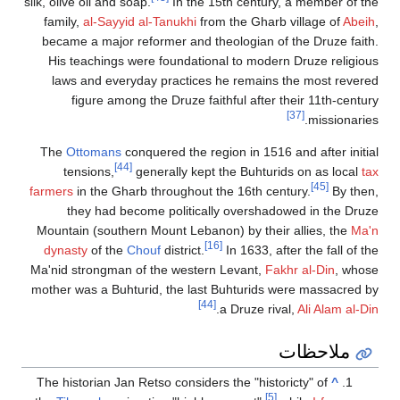
silk, olive oil and soap.
In the 15th century, a member of the
family,
al-Sayyid al-Tanukhi
from the Gharb village of
Abeih
,
became a major reformer and theologian of the Druze faith.
His teachings were foundational to modern Druze religious
laws and everyday practices he remains the most revered
figure among the Druze faithful after their 11th-century
[37]
missionaries.
The
Ottomans
conquered the region in 1516 and after initial
[44]
tensions,
generally kept the Buhturids on as local
tax
[45]
farmers
in the Gharb throughout the 16th century.
By then,
they had become politically overshadowed in the Druze
Mountain (southern Mount Lebanon) by their allies, the
Ma'n
[16]
dynasty
of the
Chouf
district.
In 1633, after the fall of the
Ma'nid strongman of the western Levant,
Fakhr al-Din
, whose
mother was a Buhturid, the last Buhturids were massacred by
[44]
.
a Druze rival,
Ali Alam al-Din
ملاحظات
The historian Jan Retso considers the "historicty" of
^
[5]