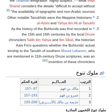
the
Tihamah
emigration "highly suspect",
while
Irfan
Shahid
considers the details "difficult to accept without
[6]
the availability of epigraphic and non-Arabic sources".
Other notable Tanukhids were the Aleppine historians
^
.
al-Azimi
and
Yahya ibn Ali al-Tanukhi
As the history of the Buhturids was first recorded in
^
the 15th and 16th centuries by the local
Druze
chroniclers
Salih ibn Yahya
and
Ibn Sibat
, the historian
Kais Firro questions whether the Buhturids' actual
kinship to the Tanukh of southern
Mount Lebanon
, who
are mentioned in 11th-century Druze scriptures, was an
[40]
invention of these chroniclers.
ملوك تنوخ
الترتيب
الحـــاكــم
فترة الحكم
1
مالك بن فهم
87
-
157
2
عمرو بن فهم
193
-
157
3
جذيمة بن مالك (الأبــــرش)
268
-
193
ملوك تنوخ اللخميين المناذرة