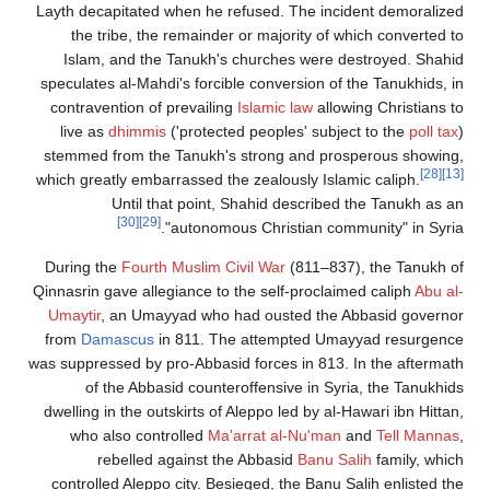
Layth decapitated when he refused. The incident demoralized
the tribe, the remainder or majority of which converted to
Islam, and the Tanukh's churches were destroyed. Shahid
speculates al-Mahdi's forcible conversion of the Tanukhids, in
contravention of prevailing
Islamic law
allowing Christians to
live as
dhimmis
('protected peoples' subject to the
poll tax
)
stemmed from the Tanukh's strong and prosperous showing,
[28]
[13]
which greatly embarrassed the zealously Islamic caliph.
Until that point, Shahid described the Tanukh as an
[30]
[29]
"autonomous Christian community" in Syria.
During the
Fourth Muslim Civil War
(811–837), the Tanukh of
Qinnasrin gave allegiance to the self-proclaimed caliph
Abu al-
Umaytir
, an Umayyad who had ousted the Abbasid governor
from
Damascus
in 811. The attempted Umayyad resurgence
was suppressed by pro-Abbasid forces in 813. In the aftermath
of the Abbasid counteroffensive in Syria, the Tanukhids
dwelling in the outskirts of Aleppo led by al-Hawari ibn Hittan,
who also controlled
Ma'arrat al-Nu'man
and
Tell Mannas
,
rebelled against the Abbasid
Banu Salih
family, which
controlled Aleppo city. Besieged, the Banu Salih enlisted the