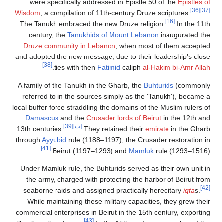
were specifically addressed in Epistle 50 of the
Epistles of
[36]
[37]
Wisdom
, a compilation of 11th-century Druze scriptures.
[16]
The Tanukh embraced the new Druze religion.
In the 11th
century, the
Tanukhids of Mount Lebanon
inaugurated the
Druze community in Lebanon
, when most of them accepted
and adopted the new message, due to their leadership's close
[38]
.
ties with then
Fatimid
caliph
al-Hakim bi-Amr Allah
A family of the Tanukh in the Gharb, the
Buhturids
(commonly
referred to in the sources simply as the 'Tanukh'), became a
local buffer force straddling the domains of the Muslim rulers of
Damascus
and the
Crusader
lords of Beirut
in the 12th and
[ت]
[39]
13th centuries.
They retained their
emirate
in the Gharb
through
Ayyubid
rule (1188–1197), the Crusader restoration in
[41]
Beirut (1197–1293) and
Mamluk
rule (1293–1516).
Under Mamluk rule, the Buhturids served as their own unit in
the army, charged with protecting the harbor of Beirut from
[42]
seaborne raids and assigned practically hereditary
iqta
s.
While maintaining these military capacities, they grew their
commercial enterprises in Beirut in the 15th century, exporting
[43]