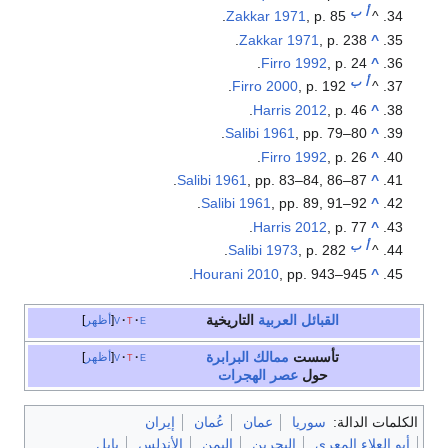
أ
ب
Zakkar 1971
, p. 85.
^
Zakkar 1971
, p. 238.
^
Firro 1992
, p. 24.
^
أ
ب
Firro 2000
, p. 192.
^
Harris 2012
, p. 46.
^
Salibi 1961
, pp. 79–80.
^
Firro 1992
, p. 26.
^
Salibi 1961
, pp. 83–84, 86–87.
^
Salibi 1961
, pp. 89, 91–92.
^
Harris 2012
, p. 77.
^
أ
ب
Salibi 1973
, p. 282.
^
Hourani 2010
, pp. 943–945.
^
القبائل العربية
التاريخية
e
t
v
أظهر
تأسست
ممالك البرابرة
e
t
v
أظهر
حول
عصر الهجرات
الكلمات الدالة:
سوريا
عمان
عُمان
إيران
أبو العلاء المعري
البحرين
اليمن
الأندلس
بابل