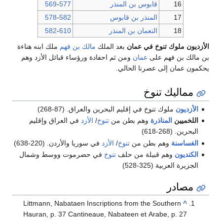
16
قابوس بن المنذر
577
-
569
17
المنذر بن قابوس
582
-
578
18
النعمان بن المنذر
610
-
582
الأزديون ملوك تنوخ في عمان
بعد الملك
مالك بن فهم
ملك ابنه هناءة
بن مالك بن فهم على
عمان
ومن ثم احفادة ورؤساء قبائل الأزد وهم
يحكمون عمان إلى عصرنا الحالي.
مماليك تنوخ
الأزديون
ملوك تنوخ في إقليم البحرين والعراق. (87-268)
اللخميين
المناذرة
وهم بطن من
تنوخ
/
الأزد
في العراق وإقليم
البحرين. (268-618)
الغساسنة
وهم بطن من
تنوخ
/
الأزد
في سوريا والأردن. (220-638)
الكنديون
وهم قبيلة من حلف
تنوخ
في حضرموت ووسط وشمال
الجزيرة العربية (325-528)
مصادر
Littmann, Nabataen Inscriptions from the Southern
^
Hauran, p. 37 Cantineaue, Nabateen et Arabe, p. 27