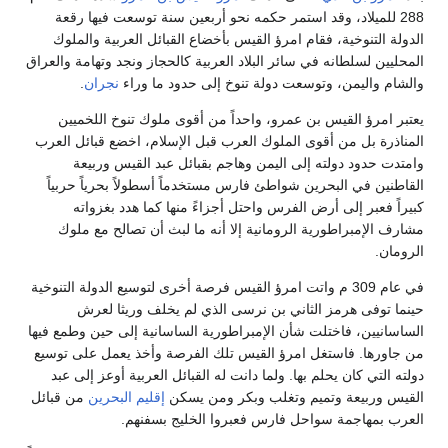
288 للميلاد، وقد استمر حكمه نحو أربعين سنة توسعت فيها رقعة
الدولة التنوخية، فقام امرؤ القيس بأخضاع القبائل العربية والملوك
المحليين لسلطانه في سائر البلاد العربية كالحجاز ونجد وتهامة والعراق
والشام واليمن، وتوسعت دولة تنوخ إلى حدود ما وراء
نجران
.
يعتبر امرؤ القيس بن عمرو، واحداً من أقوى ملوك تنوخ اللخميين
المناذرة بل من أقوى الملوك العرب قبل الإسلام، اخضع قبائل العرب
وامتدت حدود دولته إلى اليمن وهاجم بقبائل عبد القيس وربيعة
القاطنين في البحرين شواطئ فارس مستخدماً أسطولاً بحرياً حربياً
كبيراً فعبر إلى أرض الفرس واحتل أجزاءً منها كما هدد بغزواته
مشارف الإمبراطورية الرومانية إلا أنه ما لبث أن تصالح مع ملوك
الرومان.
في عام 309 م واتت امرؤ القيس فرصة أخرى لتوسيع الدولة التنوخية
حينما توفى هرمز الثاني بن نرسى الذي لم يخلف وريثا لعرش
الساسانيين، فاختلت شأن الإمبراطورية الساسانية إلى حين وطمع فيها
من جاورها. فاستغل امرؤ القيس تلك الفرصة وأخذ يعمل على توسيع
دولته التي كان يحلم بها. ولما دانت له القبائل العربية أوعز إلى عبد
القيس وربيعة وتميم وتغلب وبكر ومن يسكن
إقليم البحرين
من قبائل
العرب بمهاجمة سواحل فارس فعبروا الخليج بسفنهم.