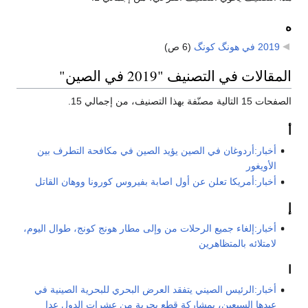
ه
2019 في هونگ كونگ
‏
(6 ص)
المقالات في التصنيف "2019 في الصين"
الصفحات 15 التالية مصنّفة بهذا التصنيف، من إجمالي 15.
أ
أخبار:أردوغان في الصين يؤيد الصين في مكافحة التطرف بين
الأويغور
أخبار:أمريكا تعلن عن أول اصابة بفيروس كورونا ووهان القاتل
إ
أخبار:إلغاء جميع الرحلات من وإلى مطار هونج كونج، طوال اليوم،
لامتلائه بالمتظاهرين
ا
أخبار:الرئيس الصيني يتفقد العرض البحري للبحرية الصينية في
عيدها السبعين، بمشاركة قطع بحرية من عشرات الدول عدا