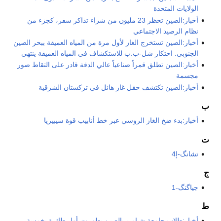
الولايات المتحدة
أخبار:الصين تحظر 23 مليون من شراء تذاكر سفر، كجزء من
نظام الرصيد الاجتماعي
أخبار:الصين تستخرج الغاز لأول مرة من المياه العميقة ببحر الصين
الجنوبي. احتكار شل-ب.ب للاستكشاف في المياه العميقة ينتهي
أخبار:الصين تطلق قمراً صناعياً عالي الدقة قادر على التقاط صور
مجسمة
أخبار:الصين تكتشف حقل غاز هائل في تركستان الشرقية
ب
أخبار:بدء ضخ الغاز الروسي عبر خط أنابيب قوة سيبيريا
ت
تشانگ-إ4
ج
جياگنگ-1
ط
أخبار:طلاب جامعة شيامن بالصين يطورون أول طائرة بخمسة