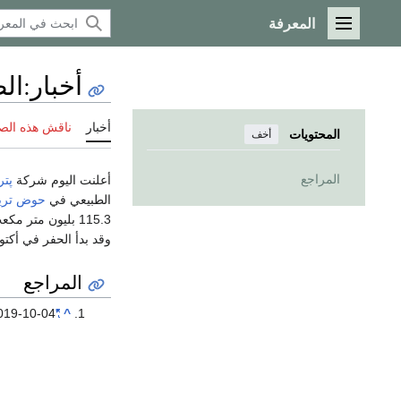
المعرفة
القائمة الرئيسية
أخبار
:
ال
أخبار
ناقش هذه الص
المحتويات
أخف
المراجع
أعلنت اليوم شركة
پتر
الطبيعي في
حوض تري
115.3 بليون متر مكعب، ويقع على عمق 7,880 متر. الحقل يوجد في منطقة
وقد بدأ الحفر في أكتوبر 2017، وانتهى بنجاح حفر آبار الاختبار هذ
المراجع
019-10-04.
"Large gas field discovered in Xinjiang's Tarim Basin"
^