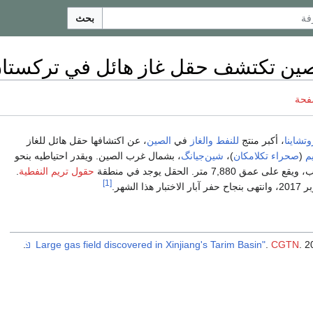
بحث
صين تكتشف حقل غاز هائل في تركستان
فحة
وتشاينا
، أكبر منتج
للنفط والغاز
في
الصين
، عن اكتشافها حقل هائل للغاز
م
(
صحراء تكلامكان
)،
شين‌جيانگ
، بشمال غرب الصين. ويقدر احتياطيه بنحو
حقول تريم النفطية
.
[1]
ا الشهر.
.
CGTN
. 2