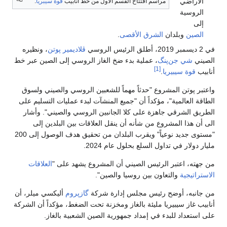
الأراضي
مراسم افتتاح القسم الأول من خط أنابيب
قوة سيبريا
.
الروسية
إلى
الصين
وبلدان
الشرق الأقصى
.
في 2 ديسمبر 2019، أطلق الرئيس الروسي
ڤلاديمير پوتن
، ونظيره
الصيني
شي جن‌پنگ
، عملية بدء ضخ الغاز الروسي إلى الصين عبر خط
[1]
أنابيب
قوة سيبيريا
.
واعتبر پوتن المشروع "حدثاً مهماً للشعبين الروسي والصيني ولسوق
الطاقة العالمية"، مؤكداً أن "جميع المنشآت لبدء عمليات التسليم على
الطريق الشرقي جاهزة على كلا الجانبين الروسي والصيني". وأشار
الى أن هذا المشروع من شأنه أن ينقل العلاقات بين البلدين إلى
"مستوى جديد نوعياً" ويقرب البلدان من تحقيق هدف الوصول إلى 200
مليار دولار في تداول السلع بحلول عام 2024.
من جهته، اعتبر الرئيس الصيني أن المشروع يشهد على "
العلاقات
الاستراتيجية
والتعاون بين روسيا والصين".
من جانبه، أوضح رئيس مجلس إدارة شركة
گازپروم
أليكسي ميلر، أن
أنابيب غاز سيبيريا مليئة بالغاز ومخزنة تحت الضغط، مؤكداً أن الشركة
على استعداد للبدء في إمداد جمهورية الصين الشعبية بالغاز.