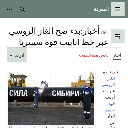
المعرفة
القائمة الرئيسية
بحث
أدوات
أخبار
:
بدء ضخ الغاز الروسي
تبديل عرض جدول المحتويات
عبر خط أنابيب قوة سيبيريا
أخبار
ناقش هذه الصفحة
أدوات
بدء ضخ
الغاز
الروسي
عبر خط
أنابيب
قوة
سيبريا
المار
من