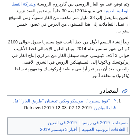
وتم توقيع عقد بيع الغاز الروسي بين گازپروم الروسية
وشركة النفط
الوطنية الصينية
في مايو 2014 لمدة 30 عاماً. ويتضمن العقد تزويد
الصين بما يصل إلى 38 مليار متر مكعب من الغاز سنوياً، ومن المتوقع
ان تصل التعاملات إلى هذا المستوى من العرض في غضون خمس
سنوات.
وبدأ إنشاء القسم الأول من خط أنابيب قوة سيبيريا بطول حوالي 2160
كم في شهر سبتمبر عام 2014. ويبلغ الطول الإجمالي لخط الأنابيب
حوالي 3 آلاف كيلومتر، حيث سينقل الغاز من مركزي إنتاج الغاز في
إيركوتسك وياكوتيا إلى المستهلكين الروس في الشرق الأقصى
والصين، بعد أن يمر عبر أراضي منطقة إيركوتسك وجمهورية ساخا
(ياكوتيا) ومنطقة آمور.
المصادر
^
"
"قوة سيبيريا".. موسكو وبكين تدشنان "طريق الغاز"
"
.
قناة الميادين
. 2019-12-02
. Retrieved
2019-12-03
.
تصنيفات
:
2019 في روسيا
2019 في الصين
العلاقات الروسية الصينية
أخبار 3 ديسمبر 2019