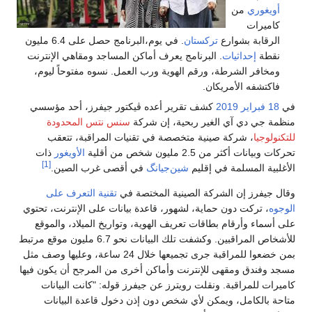
أويغوري
من
كاميرات
الرقابة بشوارع
تركستان
. في يوم،البرنامج حصل على 6.4 مليون
نقطة
إحداثيات
. البرنامج يعرف أماكن المساجد ومقاهي الإنترنت
ومخافر الشرطة، ورقم الهوية ورب العمل. نسوه مفتوحاً ليوم،
فاكتشفه الأمريكان.
في
18 فبراير
2019
كشف تقرير أعده ڤيكتور جيفرز، أحد مؤسسي
منظمة جي دي آي الغير ربحية، إن شركة
سنس نتس المحدودة
للتكنولوجيا
، شركة صينية متخصصة في تقنيات المراقبة، تتعقب
تحركات وبيانات أكثر من 2.5 مليون شخص من أقلية
الأويغور
ذات
[1]
الأغلبية المسلمة في إقليم
شين‌جيانگ
في أقصى غرب الصين.
وقال جيفرز إن الشركة الصينية المختصة في
تقنية التعرف على
الوجوه
، تركت دون حماية، لشهور، قاعدة بيانات على الإنترنت، تحتوي
على أسماء وأرقام بطاقات تعريف الهوية، وتواريخ الميلاد، والموقع
للأشخاص المراقبين. وكشفت تلك البيانات نحو 6.7 مليون موقع مرتبط
بمن خضعوا للمراقبة جرى تجميعها خلال 24 ساعة، وعليها وصف مثل
مسجد وفندق ومقهى للإنترنت وأماكن أخرى من المرجح أن يكون فيها
كاميرات للمراقبة. ونقلت رويترز عن جيفرز قوله: "كانت البيانات
متاحة بالكامل، ويمكن لأي شخص دون إذن دخول قاعدة البيانات