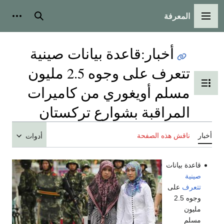
المعرفة
القائمة الرئيسية
بحث
أدوات
أخبار
:
قاعدة بيانات صينية
تتعرف على وجوه 2.5 مليون
تبديل عرض جدول المحتويات
مسلم أويغوري من كاميرات
المراقبة بشوارع تركستان
أخبار
ناقش هذه الصفحة
أدوات
قاعدة بيانات
صينية
تتعرف
على
وجوه 2.5
مليون
مسلم