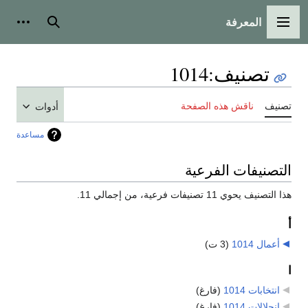
المعرفة
القائمة الرئيسية
بحث
أدوات
تصنيف
:
1014
تصنيف
ناقش هذه الصفحة
أدوات
مساعدة
التصنيفات الفرعية
هذا التصنيف يحوي 11 تصنيفات فرعية، من إجمالي 11.
أ
أعمال 1014
‏
(3 ت)
ا
انتخابات 1014
‏
(فارغ)
انحلالات 1014
‏
(فارغ)