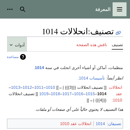
المعرفة
القائمة الرئيسية
بحث
أدوات
تصنيف
:
انحلالات 1014
تصنيف
ناقش هذه الصفحة
أدوات
مساعدة
منظمات، أماكن أو أشياء أخرى انحلت في سنة
1014
.
انظر أيضاً:
تأسيسات 1014
.
انحلالات
[[:تصنيف:انحلالات {{{3}}} |←]]
1010
–
1011
–
1012
–
1013
–
عقد
1014
–
1015
–
1016
–
1017
–
1018
–
1019
[[:تصنيف:انحلالات
{{{4}}} |→]]
:
1010
هذا التصنيف لا يحتوي حالياً على أي صفحات أو ملفات.
تصنيفان
:
1014
انحلالات عقد 1010